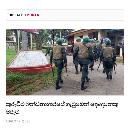
RELATED
POSTS
කුරුවිට බන්ධනාගාරයේ ගැටුමෙන් දෙදෙනෙකු
මරුට
AUGUST 7, 2026