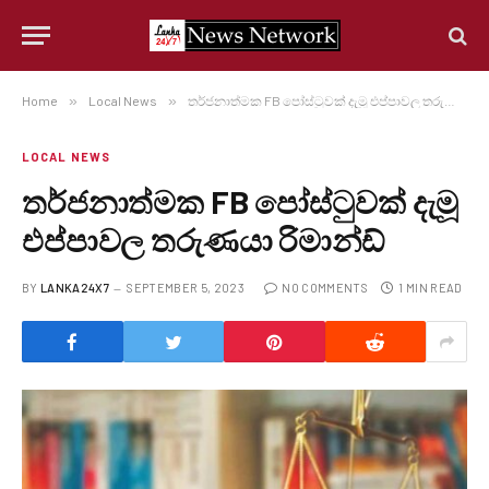
Home
»
Local News
»
තර්ජනාත්මක FB පෝස්ටුවක් දැමූ එප්පාවල තරුණයා රිමාන්ඩ්
LOCAL NEWS
තර්ජනාත්මක FB පෝස්ටුවක් දැමූ
එප්පාවල තරුණයා රිමාන්ඩ්
BY
LANKA24X7
SEPTEMBER 5, 2023
NO COMMENTS
1 MIN READ