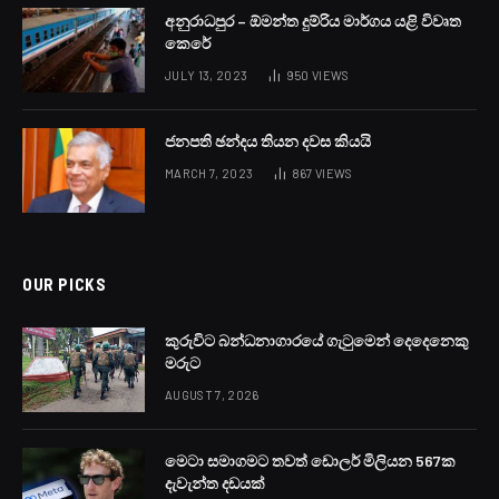
අනුරාධපුර – ඕමන්ත දුම්රිය මාර්ගය යළි විවෘත
කෙරේ
JULY 13, 2023
950
VIEWS
ජනපති ඡන්දය තියන දවස කියයි
MARCH 7, 2023
867
VIEWS
OUR PICKS
කුරුවිට බන්ධනාගාරයේ ගැටුමෙන් දෙදෙනෙකු
මරුට
AUGUST 7, 2026
මෙටා සමාගමට තවත් ඩොලර් මිලියන 567ක
දැවැන්ත දඩයක්