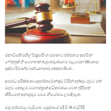
ජනාධිපති රනිල් වික්‍රමසිංහ මහතා ට තර්ජනය කරමින්
ෆේස්බුක් හි සටහනක් තැබූ තරුණයා ව එළඹෙන 08වනදා
දක්වා රිමාන්ඩ් බන්ධනාගාර ගතකර තිබේ.
අපරාධ පරීක්ෂණ දෙපාර්තමේන්තුව විසින් අත්අඩංගුවට ගත්
ඔහුව කොළඹ මහෙස්ත්‍රාත් අධිකරණය වෙත ඉදිරිපත්
කිරීමෙන් අනතුරුව මෙම නියෝගය ලබාදී ඇත.
ඔහු එප්පාවල මැඩියාව ප්‍රෙද්ශයේ පදිංචි 19 හැවිරිදි