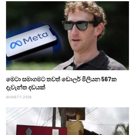
මෙටා සමාගමට තවත් ඩොලර් මිලියන 567ක
දැවැන්ත දඩයක්
AUGUST 7, 2026