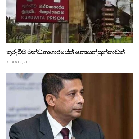
කුරුවිට බන්ධනාගාරයේත් නොසන්සුන්තාවක්
AUGUST 7, 2026