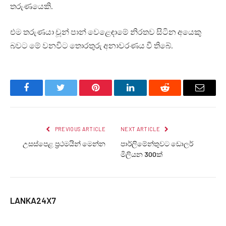
තරුණයෙකි.
එම තරුණයා චූන් පාන් වෙළෙඳාමේ නිරතව සිටින අයෙකු
බවට මේ වනවිට තොරතුරු අනාවරණය වී තිබේ.
Facebook
Twitter
Pinterest
LinkedIn
Reddit
Email
PREVIOUS ARTICLE
NEXT ARTICLE
උසස්පෙළ ප්‍රථමයින් මෙන්න
පාර්ලිමේන්තුවට ඩොලර්
මිලියන 300ක්
LANKA24X7