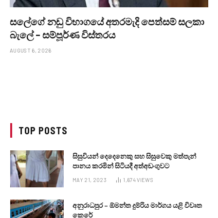
සලේගේ නඩු විභාගයේ අතරමැදි පෙත්සම් සලකා
බැලේ – සම්පූර්ණ විස්තරය
AUGUST 6, 2026
TOP POSTS
සිසුවියන් දෙදෙනෙකු සහ සිසුවෙකු මත්පැන්
පානය කරමින් සිටියදී අත්අඩංගුවට
MAY 21, 2023
1,674
VIEWS
අනුරාධපුර – ඕමන්ත දුම්රිය මාර්ගය යළි විවෘත
කෙරේ