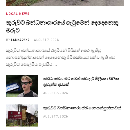
LOCAL NEWS
කුරුවිට බන්ධනාගාරයේ ගැටුමෙන් දෙදෙනෙකු
මරුට
BY
LANKA24X7
AUGUST 7, 2026
කුරුවිට බන්ධනාගාරයේ රැඳවියන් පිරිසක් අතර ඇතිවූ
නොසන්සුන්තාවෙන් දෙදෙනෙකු ජීවිතක්ෂයට පත්ව ඇති බව
කුරුවිට පොලීසිය පැවසීය.…
මෙටා සමාගමට තවත් ඩොලර් මිලියන 567ක
දැවැන්ත දඩයක්
AUGUST 7, 2026
කුරුවිට බන්ධනාගාරයේත් නොසන්සුන්තාවක්
AUGUST 7, 2026