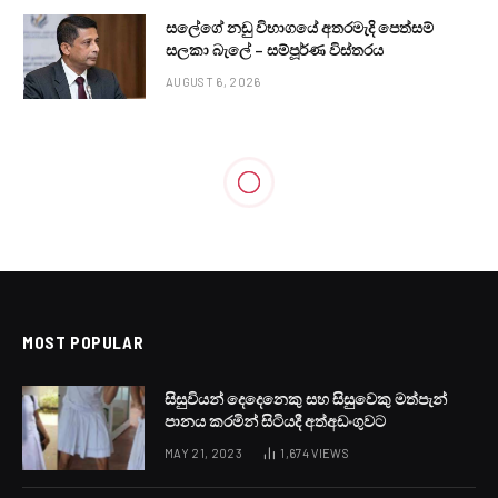
සලේගේ නඩු විභාගයේ අතරමැදි පෙත්සම්
සලකා බැලේ – සම්පූර්ණ විස්තරය
AUGUST 6, 2026
MOST POPULAR
සිසුවියන් දෙදෙනෙකු සහ සිසුවෙකු මත්පැන්
පානය කරමින් සිටියදී අත්අඩංගුවට
MAY 21, 2023
1,674
VIEWS