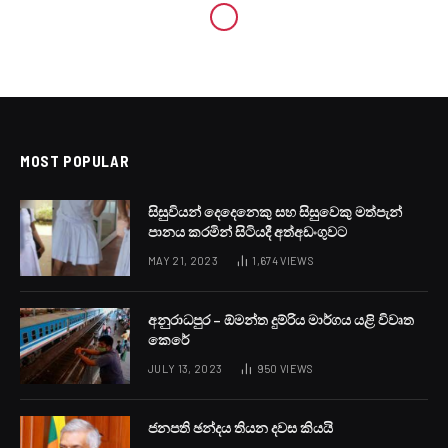
MOST POPULAR
සිසුවියන් දෙදෙනෙකු සහ සිසුවෙකු මත්පැන්
පානය කරමින් සිටියදී අත්අඩංගුවට
MAY 21, 2023
1,674
VIEWS
අනුරාධපුර – ඕමන්ත දුම්රිය මාර්ගය යළි විවෘත
කෙරේ
JULY 13, 2023
950
VIEWS
ජනපති ඡන්දය තියන දවස කියයි