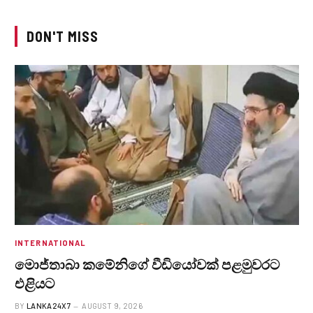
DON'T MISS
INTERNATIONAL
මොජ්තාබා කමේනිගේ වීඩියෝවක් පළමුවරට
එළියට
BY
LANKA24X7
AUGUST 9, 2026