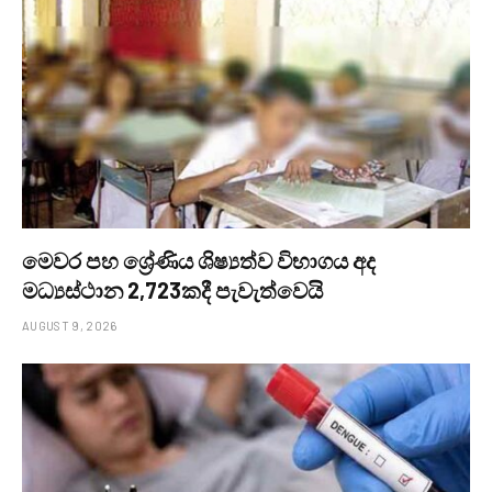
මෙවර පහ ශ්‍රේණිය ශිෂ්‍යත්ව විභාගය අද
මධ්‍යස්ථාන 2,723කදී පැවැත්වෙයි
AUGUST 9, 2026