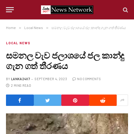
Home
»
Local News
»
සමනල වැව ජලාශයේ ජල කාන්දු ගැන ගත් තීරණය
LOCAL NEWS
සමනල වැව ජලාශයේ ජල කාන්දු
ගැන ගත් තීරණය
BY
LANKA24X7
SEPTEMBER 4, 2023
NO COMMENTS
2 MINS READ