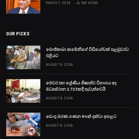
MARCH 7, 2023
867
VIEWS
OUR PICKS
මොජ්තාබා කමේනිගේ වීඩියෝවක් පළමුවරට
එළියට
AUGUST 9, 2026
මෙවර පහ ශ්‍රේණිය ශිෂ්‍යත්ව විභාගය අද
මධ්‍යස්ථාන 2,723කදී පැවැත්වෙයි
AUGUST 9, 2026
ඩෙංගු මරණ ගණන 64ක් දක්වා ඉහළට
AUGUST 8, 2026