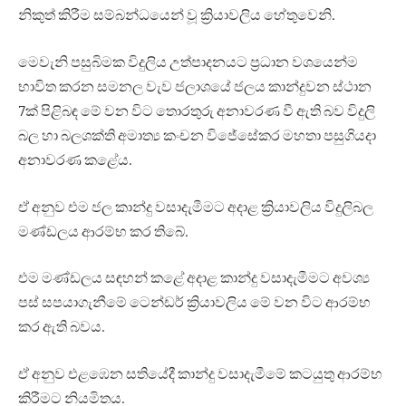
නිකුත් කිරීම සම්බන්ධයෙන් වූ ක්‍රියාවලිය හේතුවෙනි.
මෙවැනි පසුබිමක විදුලිය උත්පාදනයට ප්‍රධාන වශයෙන්ම
භාවිත කරන සමනල වැව ජලාශයේ ජලය කාන්දුවන ස්ථාන
7ක් පිළිබඳ මේ වන විට තොරතුරු අනාවරණ වී ඇති බව විදුලි
බල හා බලශක්ති අමාත්‍ය කංචන විජේසේකර මහතා පසුගියදා
අනාවරණ කළේය.
ඒ අනුව එම ජල කාන්දු වසාදැමීමට අදාළ ක්‍රියාවලිය විදුලිබල
මණ්ඩලය ආරම්භ කර තිබේ.
එම මණ්ඩලය සඳහන් කළේ අදාළ කාන්දු වසාදැමීමට අවශ්‍ය
පස් සපයාගැනීමේ ටෙන්ඩර් ක්‍රියාවලිය මේ වන විට ආරම්භ
කර ඇති බවය.
ඒ අනුව එළඹෙන සතියේදී කාන්දු වසාදැමීමේ කටයුතු ආරම්භ
කිරීමට නියමිතය.