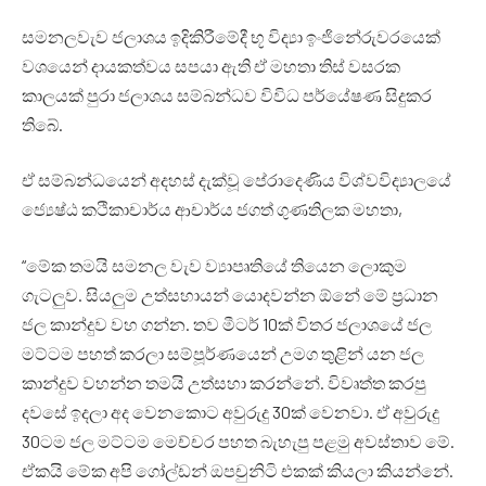
සමනලවැව ජලාශය ඉදිකිරීමේදී භූ විද්‍යා ඉංජිනේරුවරයෙක්
වශයෙන් දායකත්වය සපයා ඇති ඒ මහතා තිස් වසරක
කාලයක් පුරා ජලාශය සම්බන්ධව විවිධ පර්යේෂණ සිදුකර
තිබේ.
ඒ සම්බන්ධයෙන් අදහස් දැක්වූ පේරාදෙණිය විශ්වවිද්‍යාලයේ
ජ්‍යෙෂ්ඨ කථිකාචාර්ය ආචාර්ය ජගත් ගුණතිලක මහතා,
“මේක තමයි සමනල වැව ව්‍යාපෘතියේ තියෙන ලොකුම
ගැටලුව. සියලුම උත්සහායන් යොදවන්න ඕනේ මේ ප්‍රධාන
ජල කාන්දුව වහ ගන්න. තව මීටර් 10ක් විතර ජලාශයේ ජල
මට්ටම පහත් කරලා සම්පූර්ණයෙන් උමග තුළින් යන ජල
කාන්දුව වහන්න තමයි උත්සහා කරන්නේ. විවෘත්ත කරපු
දවසේ ඉදලා අද වෙනකොට අවුරුදු 30ක් වෙනවා. ඒ අවුරුදු
30ටම ජල මට්ටම මෙච්චර පහත බැහැපු පළමු අවස්තාව මේ.
ඒකයි මේක අපි ගෝල්ඩන් ඔපචුනිටි එකක් කියලා කියන්නේ.