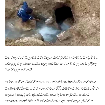
සමනල වැව ජලාශයෙන් ජලය කාන්දුවන ස්ථාන වසා දැමීමේ
කටයුුතු එළඹෙන සතිය තුළ ආරම්භ කරන බව ලංකා විදුලිබල
මණ්ඩලය පවසයි.
පේරාදෙණිය විශ්වවිද්‍යාලයේ ජ්‍යෙෂ්ඨ කථිකාචාර්ය ආචාර්ය
ජගත් ගුණතිලක මහතා ජලාශයේ නිරීක්ෂණයකට එක්වෙමින්
සඳහන් කළේ මේ අවස්ථාවේ කාන්දු වසාදැමීමට පියවර
නොගතහොත් ඊට යළි අවස්ථාවක් උදානොවනු ඇති බවය.