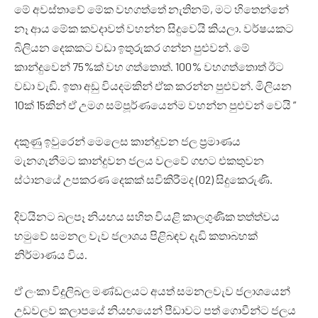
මේ අවස්තාවේ මේක වහගත්තේ නැතිනම්, මට හිතෙන්නේ
නෑ ආය මේක කවදාවත් වහන්න සිදුවෙයි කියලා. වර්ෂයකට
බිලියන දෙකකට වඩා ඉතුරුකර ගන්න පුළුවන්. මේ
කාන්දුවෙන් 75%ක් වහ ගත්තොත්. 100% වහගත්තොත් ඊට
වඩා වැඩි. ඉතා අඩු වියදමකින් ඒක කරන්න පුළුවන්. මිලියන
10ක් 15කින් ඒ උමග සම්පූර්ණයෙන්ම වහන්න පුළුවන් වෙයි ”
දකුණු ඉවුරෙන් මෙලෙස කාන්දුවන ජල ප්‍රමාණය
මැනගැනීමට කාන්දුවන ජලය වලවේ ගඟට එකතුවන
ස්ථානයේ උපකරණ දෙකක් සවිකිරීමද (02) සිදුකෙරුණි.
දිවයිනට බලපෑ නියඟය සහිත වියළි කාලගුණික තත්ත්වය
හමුවේ සමනල වැව ජලාශය පිළිබඳව දැඩි කතාබහක්
නිර්මාණය විය.
ඒ ලංකා විදුලිබල මණ්ඩලයට අයත් සමනලවැව ජලාශයෙන්
උඩවලව කලාපයේ නියඟයෙන් පීඩාවට පත් ගොවීන්ට ජලය