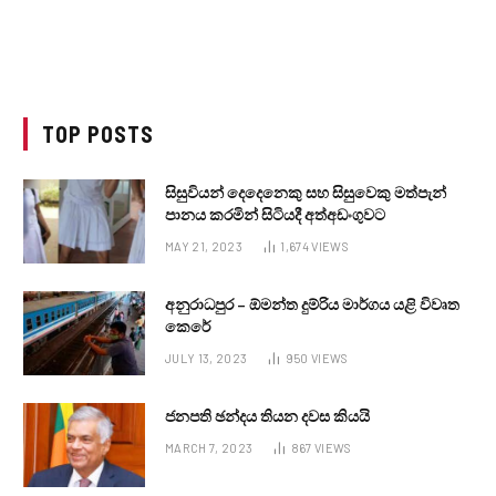
TOP POSTS
සිසුවියන් දෙදෙනෙකු සහ සිසුවෙකු මත්පැන්
පානය කරමින් සිටියදී අත්අඩංගුවට
MAY 21, 2023
1,674
VIEWS
අනුරාධපුර – ඕමන්ත දුම්රිය මාර්ගය යළි විවෘත
කෙරේ
JULY 13, 2023
950
VIEWS
ජනපති ඡන්දය තියන දවස කියයි
MARCH 7, 2023
867
VIEWS