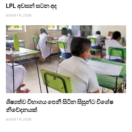
LPL අවසන් සටන අද
AUGUST 8, 2026
ශිෂ්‍යත්ව විභාගය පෙනී සිටින සිසුන්ට විශේෂ
නිවේදනයක්
AUGUST 8, 2026