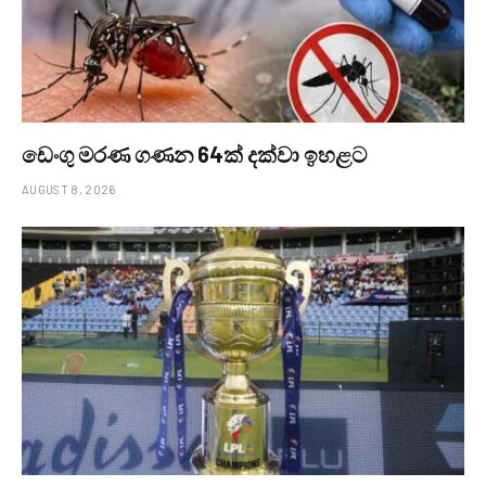
ඩෙංගු මරණ ගණන 64ක් දක්වා ඉහළට
AUGUST 8, 2026