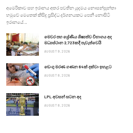
අමෙරිකාව සහ ඉරානය අතර පවතින යුදමය නොසන්සුන්තා
හමුවේ මෙතෙක් කිසිදු ප්‍රසිද්ධ දර්ශනයකට පෙනී නොසිටි
ඉරානයේ…
මෙවර පහ ශ්‍රේණිය ශිෂ්‍යත්ව විභාගය අද
මධ්‍යස්ථාන 2,723කදී පැවැත්වෙයි
AUGUST 9, 2026
ඩෙංගු මරණ ගණන 64ක් දක්වා ඉහළට
AUGUST 8, 2026
LPL අවසන් සටන අද
AUGUST 8, 2026