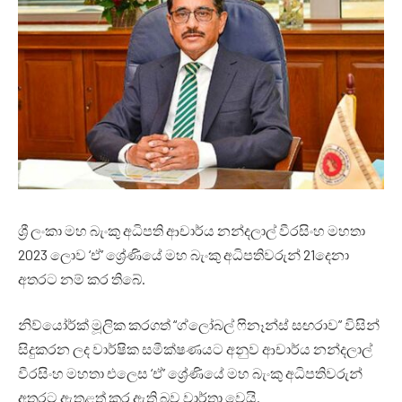
ශ්‍රී ලංකා මහ බැංකු අධිපති ආචාර්ය නන්දලාල් වීරසිංහ මහතා
2023 ලොව ‘ඒ’ ශ්‍රේණියේ මහ බැංකු අධිපතිවරුන් 21දෙනා
අතරට නම් කර තිබේ.
නිව්යෝර්ක් මූලික කරගත් “ග්ලෝබල් ෆිනෑන්ස් සඟරාව” විසින්
සිදුකරන ලද වාර්ෂික සමීක්ෂණයට අනුව ආචාර්ය නන්දලාල්
වීරසිංහ මහතා එලෙස ‘ඒ’ ශ්‍රේණියේ මහ බැංකු අධිපතිවරුන්
අතරට ඇතුළත් කර ඇති බව වාර්තා වෙයි.