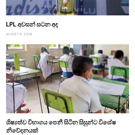
LPL අවසන් සටන අද
AUGUST 8, 2026
ශිෂ්‍යත්ව විභාගය පෙනී සිටින සිසුන්ට විශේෂ
නිවේදනයක්