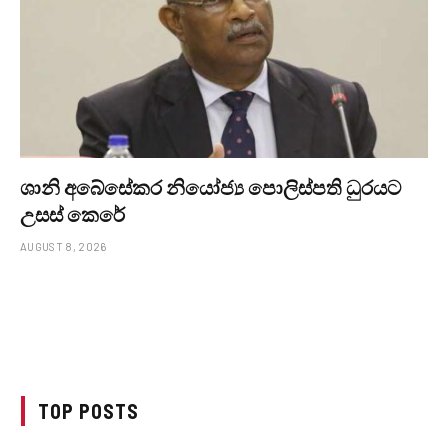
ශානි අබේසේකර නියෝජ්‍ය පොලිස්පති ධුරයට
උසස් කෙරේ
AUGUST 8, 2026
TOP POSTS