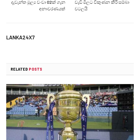
දැවැන්ත මූල්‍ය වංචා 02ක් ගැන
වැඩි මිලට විකුණන කීරි සම්බා
අනාවරණයක්
වටලයි
LANKA24X7
RELATED
POSTS