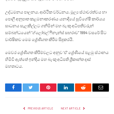
උද්ධමනය පාලනය, ආර්ථික වර්ධනය, මූල්‍ය ස්ථාවරත්වය හා
පොලී අනුපාත කළමනාකරණය යනාදියේ සුවිශේෂී කාර්යය
සාධනය සැලකිල්ලට ගනිමින් මහ බැංකු අධිපතිවරුන්
සම්බන්ධයෙන් “ග්ලෝබල් ෆිනෑන්ස් සඟරාව” 1994 වසරේ සිට
වාර්ෂිකව මෙම ශ්‍රේණිගත කිරීම සිදුකරයි.
මෙවර ශ්‍රේණිගත කිරීම්වලට අනුව ‘ඒ’ ශ්‍රේණියේ පළමු ස්ථානය
හිමිවී ඇත්තේ ඉන්දීය මහ බැංකු අධිපති ශ්‍රීකාන්ත දාස්
මහතාටය.
Facebook
Twitter
Pinterest
LinkedIn
Reddit
Email
PREVIOUS ARTICLE
NEXT ARTICLE