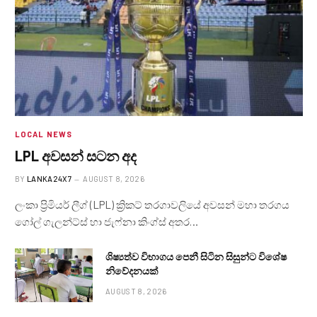
LOCAL NEWS
LPL අවසන් සටන අද
BY
LANKA24X7
AUGUST 8, 2026
ලංකා ප්‍රිමියර් ලීග් (LPL) ක්‍රිකට් තරගාවලියේ අවසන් මහා තරගය
ගෝල් ගැලන්ට්ස් හා ජැෆ්නා කිංග්ස් අතර…
ශිෂ්‍යත්ව විභාගය පෙනී සිටින සිසුන්ට විශේෂ
නිවේදනයක්
AUGUST 8, 2026