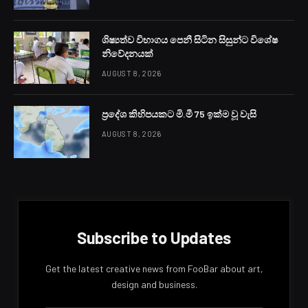
පුද්ගලයින් දෙදෙනෙකු මූල්‍ය හා වාණිජ අපරාධ විමර්ශන
කොට්ඨාසය විසින් අත්අඩංගුවට ගෙන තිබේ.
එමෙන්ම පෞද්ගලක ඉදිකිරීම් සමාගමක ගණකාධිකාරීවරියක
ලෙස කටයුතු කරමින් රුපියල් ලක්ෂ 495ක මුදලක් වසර 05ක්
වැනි කාලයක් තුළදී වංචා කළ කාන්තාවක් හා ඇයගේ සැමියාව
ද එම කොට්ඨාසය විසින් අත්අඩංගුවට ගනු ලැබීය.
නුගේගොඩ පිහිටි පෞද්ගලික ඉදිකිරීම් සමාගමකින් රුපියල්
ලක්ෂ 500 කට ආසන්න මුදලක් වංචා කර ඇති බව එහි
අධ්‍යක්ෂවරයා විසින් පසුගියදා මූල්‍ය හා වාණිජ අපරාධ
විමර්ශන කොට්ඨාසයට පැමිණිල්ලක් ගොනු කර තිබුණි.
ඒ අනුව විමර්ශන සිදුකළ එම කොට්ඨාසය විසින් අනාවරණය
කරගෙන තිබුණේ එහි ගණකාධිකාරීවරිය විසින් රුපියල් ලක්ෂ
495ක මුදලක් වංචාකර ඇති බවය.