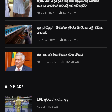
ඉඩම්වලට ව්‍යාජ ඔප්පු සකස්කර ව්‍යාපාරිකයෙකුට උකස් කර
රුපියල් ලක්ෂ 600ක මුදලක් වංචා කිරීමට ආධාර අනුබල දුන්