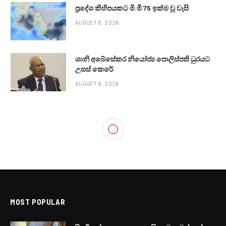
ප්‍රදේශ කිහිපයකට මි.මී 75 ඉක්ම වූ වැසි
AUGUST 8, 2026
ශානි අබේසේකර නියෝජ්‍ය පොලිස්පති ධුරයට
උසස් කෙරේ
AUGUST 8, 2026
LOCAL NEWS
දැවැන්ත මූල්‍ය වංචා 02ක් ගැන
අනාවරණයක්
BY
LANKA24X7
SEPTEMBER 3, 2023
NO COMMENTS
2 MINS READ