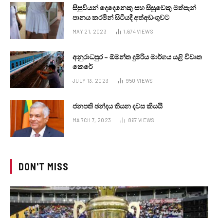
සිසුවියන් දෙදෙනෙකු සහ සිසුවෙකු මත්පැන්
පානය කරමින් සිටියදී අත්අඩංගුවට
MAY 21, 2023
1,674
VIEWS
අනුරාධපුර – ඕමන්ත දුම්රිය මාර්ගය යළි විවෘත
කෙරේ
JULY 13, 2023
950
VIEWS
ජනපති ඡන්දය තියන දවස කියයි
MARCH 7, 2023
867
VIEWS
DON'T MISS