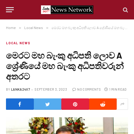
Home
»
Local News
»
මෙරට මහ බැංකු අධිපති ලොව A ශ්‍රේණියේ මහ බැංකු අධිපතිවරුන් අතරට
LOCAL NEWS
මෙරට මහ බැංකු අධිපති ලොව A
ශ්‍රේණියේ මහ බැංකු අධිපතිවරුන්
අතරට
BY
LANKA24X7
SEPTEMBER 3, 2023
NO COMMENTS
1 MIN READ