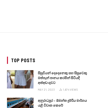
TOP POSTS
සිසුවියන් දෙදෙනෙකු සහ සිසුවෙකු
මත්පැන් පානය කරමින් සිටියදී
අත්අඩංගුවට
MAY 21, 2023
1,674
VIEWS
අනුරාධපුර – ඕමන්ත දුම්රිය මාර්ගය
යළි විවෘත කෙරේ