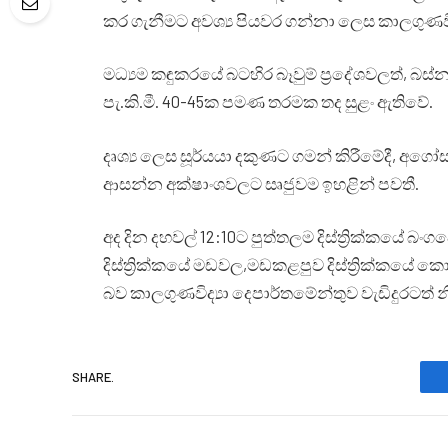
කර ගැනීමට අවශ්‍ය පියවර ගන්නා ලෙස කාලගුණවි
මධ්‍යම කඳුකරයේ බටහිර බෑවුම් ප්‍රදේශවලත්, බස
පැ.කි.මී. 40-45ක පමණ තරමක තද සුළං ඇතිවේ.
දෘශ්‍ය ලෙස සූර්යයා දකුණට ගමන් කිරීමේදී, අගෝස්තු
ආසන්න අක්ෂාංශවලට සෘජුවම ඉහළින් පවතී.
අද දින දහවල් 12:10ට පුත්තලම දිස්ත්‍රික්කයේ බ
දිස්ත්‍රික්කයේ මඩවල,මඩකළපුව දිස්ත්‍රික්කයේ 
බව කාලගුණවිද්‍යා දෙපාර්තමේන්තුව වැඩිදුරටත්
SHARE.