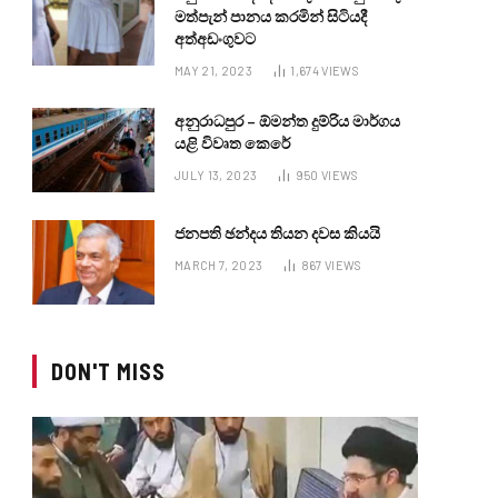
මත්පැන් පානය කරමින් සිටියදී
අත්අඩංගුවට
MAY 21, 2023
1,674
VIEWS
අනුරාධපුර – ඕමන්ත දුම්රිය මාර්ගය
යළි විවෘත කෙරේ
JULY 13, 2023
950
VIEWS
ජනපති ඡන්දය තියන දවස කියයි
MARCH 7, 2023
867
VIEWS
DON'T MISS