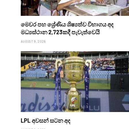
මෙවර පහ ශ්‍රේණිය ශිෂ්‍යත්ව විභාගය අද
මධ්‍යස්ථාන 2,723කදී පැවැත්වෙයි
AUGUST 9, 2026
LPL අවසන් සටන අද