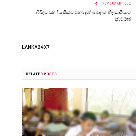
PREVIOUS ARTICLE
බිරිඳට සහ දියණියට පහර දුන් පොලිස් නිලධාරියාට
දඬුවමක්
LANKA24X7
RELATED
POSTS