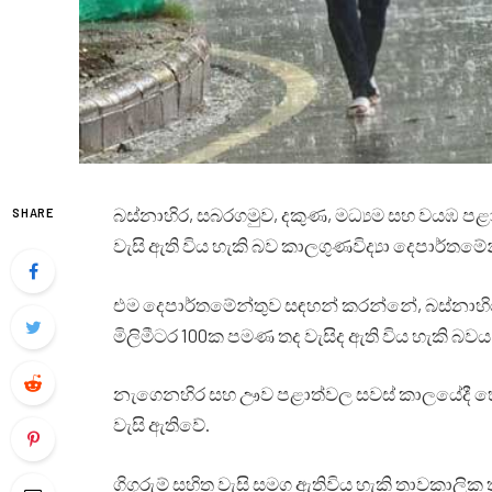
බස්නාහිර, සබරගමුව, දකුණ, මධ්‍යම සහ වයඹ පළාත්
SHARE
වැසි ඇති විය හැකි බව කාලගුණවිද්‍යා දෙපාර්තමේ
එම දෙපාර්තමේන්තුව සඳහන් කරන්නේ, බස්නාහි
මිලිමීටර 100ක පමණ තද වැසිද ඇති විය හැකි බවය
නැගෙනහිර සහ ඌව පළාත්වල සවස් කාලයේදී හෝ රාත
වැසි ඇතිවේ.
ගිගුරුම් සහිත වැසි සමග ඇතිවිය හැකි තාවකාලික