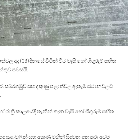
වල අද (03) දිනයේ විටින් විට වැසි හෝ ගිගුරුම් සහිත
න්තුව පවසයි.
ර, සබරගමුව සහ දකුණු පළාත්වල ඇතැම් ස්ථානවලට
.
්‍රී කාලයේදී තැනින් තැන වැසි හෝ ගිගුරුම් සහිත
 තද සුළංවලින් සහ අකුණු මඟින් සිදුවන අනතුරු අවම