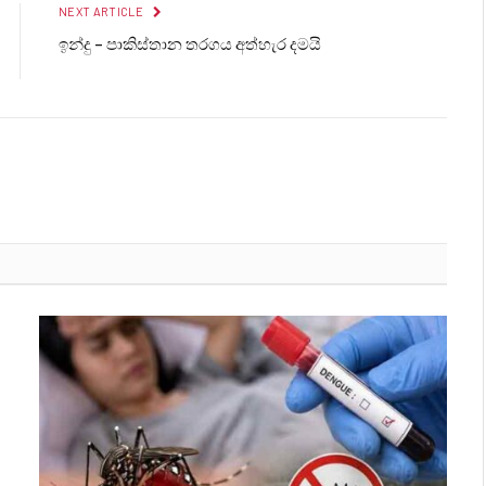
NEXT ARTICLE
ඉන්දු – පාකිස්තාන තරගය අත්හැර දමයි