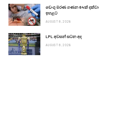
ඩෙංගු මරණ ගණන 64ක් දක්වා
ඉහළට
AUGUST 8, 2026
LPL අවසන් සටන අද
AUGUST 8, 2026