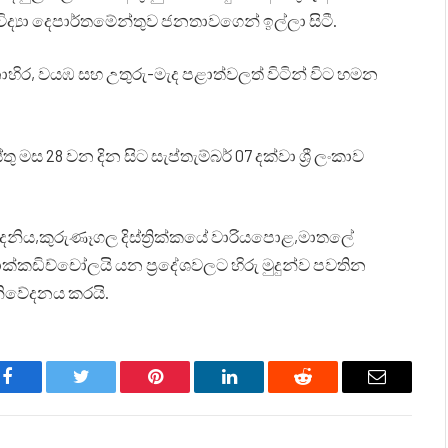
ද්‍යා දෙපාර්තමේන්තුව ජනතාවගෙන් ඉල්ලා සිටී.
්නාහිර, වයඹ සහ උතුරු-මැද පළාත්වලත් විටින් විට හමන
 මස 28 වන දින සිට සැප්තැම්බර් 07 දක්වා ශ්‍රී ලංකාව
ංගදෙනිය,කුරුණෑගල දිස්ත්‍රික්කයේ වාරියපොළ,මාතලේ
කොක්කඩිච්චෝලයි යන ප්‍රදේශවලට හිරු මුදුන්ව පවතින
 නිවේදනය කරයි.
Facebook
Twitter
Pinterest
LinkedIn
Reddit
Email