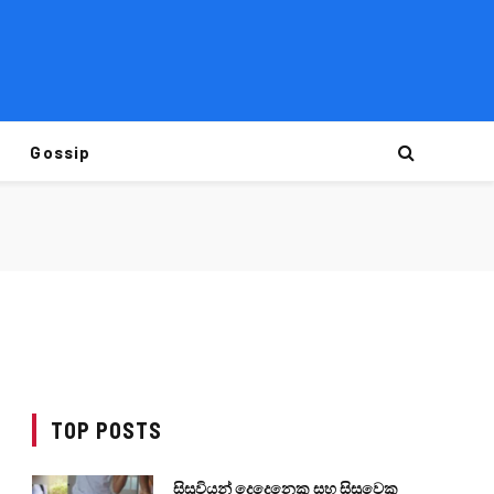
Gossip
TOP POSTS
සිසුවියන් දෙදෙනෙකු සහ සිසුවෙකු