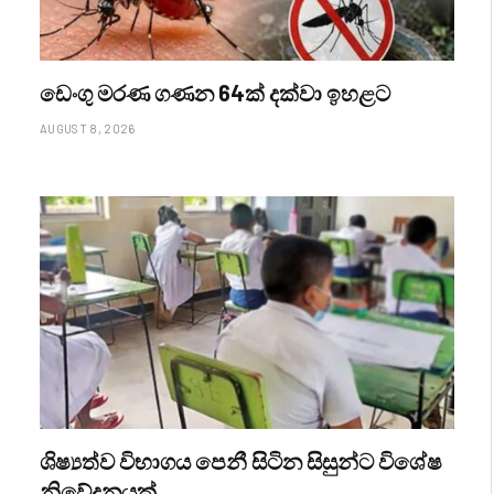
ඩෙංගු මරණ ගණන 64ක් දක්වා ඉහළට
AUGUST 8, 2026
ශිෂ්‍යත්ව විභාගය පෙනී සිටින සිසුන්ට විශේෂ
නිවේදනයක්