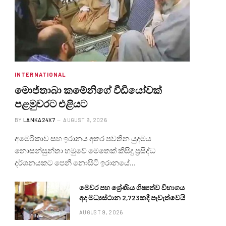
INTERNATIONAL
මොජ්තාබා කමේනිගේ වීඩියෝවක්
පළමුවරට එළියට
BY
LANKA24X7
AUGUST 9, 2026
අමෙරිකාව සහ ඉරානය අතර පවතින යුදමය
නොසන්සුන්තා හමුවේ මෙතෙක් කිසිදු ප්‍රසිද්ධ
දර්ශනයකට පෙනී නොසිටි ඉරානයේ…
මෙවර පහ ශ්‍රේණිය ශිෂ්‍යත්ව විභාගය
අද මධ්‍යස්ථාන 2,723කදී පැවැත්වෙයි
AUGUST 9, 2026