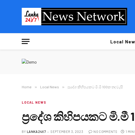
Local New
Home
»
Local News
»
ප්‍රදේශ කිහිපයකට මි.මී 100ක තද වැසි
LOCAL NEWS
ප්‍රදේශ කිහිපයකට මි.මී
BY
LANKA24X7
SEPTEMBER 3, 2023
NO COMMENTS
1 MIN