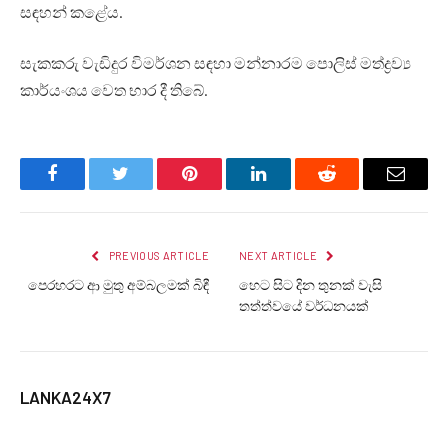
සඳහන් කළේය.
සැකකරු වැඩිදුර විමර්ශන සඳහා මන්නාරම පොලිස් මත්ද්‍රව්‍ය
කාර්යංශය වෙත භාර දී තිබේ.
Facebook
Twitter
Pinterest
LinkedIn
Reddit
Email
PREVIOUS ARTICLE
NEXT ARTICLE
පෙරහරට ආ මුතු අම්බලමක් බිඳී
හෙට සිට දින තුනක් වැසි
තත්ත්වයේ වර්ධනයක්
LANKA24X7