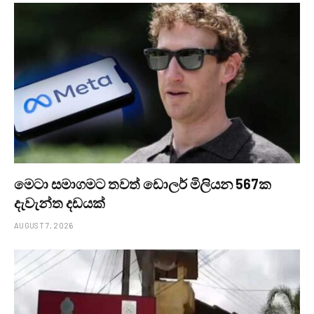
මෙටා සමාගමට තවත් ඩොලර් මිලියන 567ක
දැවැන්ත දඩයක්
AUGUST 7, 2026