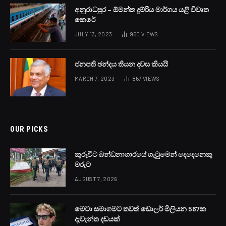
අනුරාධපුර – ඕමන්ත දුම්රිය මාර්ගය යළි විවෘත
කෙරේ
JULY 13, 2023
950
VIEWS
ජනපති ඡන්දය තියන දවස කියයි
MARCH 7, 2023
867
VIEWS
OUR PICKS
කුරුවිට බන්ධනාගාරයේ ගැටුමෙන් දෙදෙනෙකු
මරුට
AUGUST 7, 2026
මෙටා සමාගමට තවත් ඩොලර් මිලියන 567ක
දැවැන්ත දඩයක්