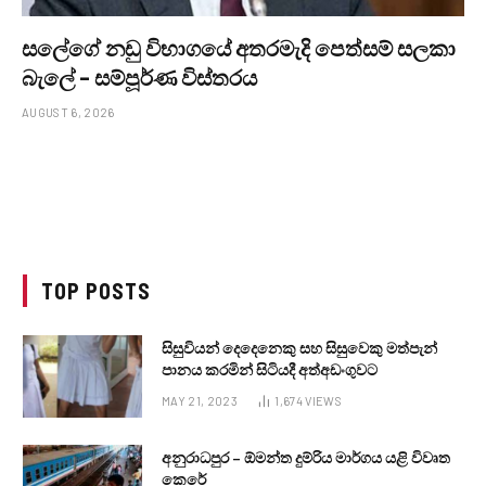
සලේගේ නඩු විභාගයේ අතරමැදි පෙත්සම් සලකා
බැලේ – සම්පූර්ණ විස්තරය
AUGUST 6, 2026
TOP POSTS
සිසුවියන් දෙදෙනෙකු සහ සිසුවෙකු මත්පැන්
පානය කරමින් සිටියදී අත්අඩංගුවට
MAY 21, 2023
1,674
VIEWS
අනුරාධපුර – ඕමන්ත දුම්රිය මාර්ගය යළි විවෘත
කෙරේ