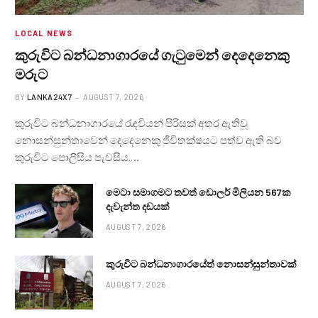
LOCAL NEWS
කුරුවිට බන්ධනාගාරයේ ගැටුමෙන් දෙදෙනෙකු
මරුට
BY
LANKA24X7
AUGUST 7, 2026
කුරුවිට බන්ධනාගාරයේ රැඳවියන් පිරිසක් අතර ඇතිවූ
නොසන්සුන්තාවෙන් දෙදෙනෙකු ජීවිතක්ෂයට පත්ව ඇති බව
කුරුවිට පොලීසිය පැවසීය.…
මෙටා සමාගමට තවත් ඩොලර් මිලියන 567ක
දැවැන්ත දඩයක්
AUGUST 7, 2026
කුරුවිට බන්ධනාගාරයේත් නොසන්සුන්තාවක්
AUGUST 7, 2026