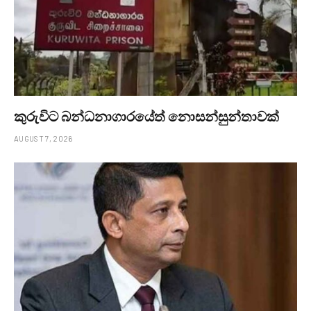
කුරුවිට බන්ධනාගාරයේත් නොසන්සුන්තාවක්
AUGUST 7, 2026