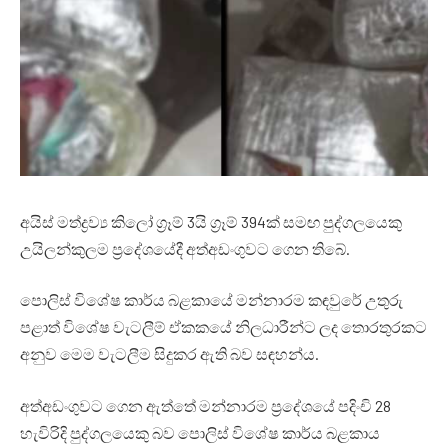
අයිස් මත්ද්‍රව්‍ය කිලෝ ග්‍රෑම් 3යි ග්‍රෑම් 394ක් සමඟ පුද්ගලයෙකු
උයිලන්කුලම ප්‍රදේශයේදී අත්අඩංගුවට ගෙන තිබේ.
පොලිස් විශේෂ කාර්ය බළකායේ මන්නාරම කඳවුරේ උතුරු
පළාත් විශේෂ වැටලීම් ඒකකයේ නිලධාරීන්ට ලද තොරතුරකට
අනුව මෙම වැටලීම සිදුකර ඇති බව සඳහන්ය.
අත්අඩංගුවට ගෙන ඇත්තේ මන්නාරම ප්‍රදේශයේ පදිංචි 28
හැවිරිදි පුද්ගලයෙකු බව පොලිස් විශේෂ කාර්ය බළකාය