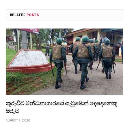
RELATED
POSTS
කුරුවිට බන්ධනාගාරයේ ගැටුමෙන් දෙදෙනෙකු
මරුට
AUGUST 7, 2026