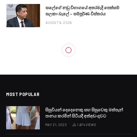
සලේගේ නඩු විභාගයේ අතරමැදි පෙත්සම්
සලකා බැලේ – සම්පූර්ණ විස්තරය
AUGUST 6, 2026
MOST POPULAR
සිසුවියන් දෙදෙනෙකු සහ සිසුවෙකු මත්පැන්
පානය කරමින් සිටියදී අත්අඩංගුවට
MAY 21, 2023
1,674
VIEWS