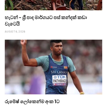
හැටන් – ශ්‍රී පාද මාර්ගයට පස් කන්දක් කඩා
වැටෙයි
AUGUST 6, 2026
රුමේෂ් ලෝකෙන්ම අංක 1ට