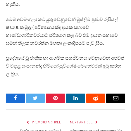
හැකිය.
මෙම අවමංගල්‍ය කටයුතු වෙනුවෙන් මුස්ලිම් ප්‍රජාව රුපියල්
60,000ක මුදල් පරිත්‍යාගයක්ද දායක සභාවේ
භාණ්ඩාගාරිකවරයාට පරිත්‍යාග කළ බව එම දායක සභාවේ
සමන් තිලක් නවරත්න මහතා ලංකාදීපයට පැවැසීය.
ප්‍රදේශයේ වූ ජාතික හා ආගමික සහජීවනය වෙනුවෙන් අපවත්
වී වදාළ සංඝානන්ද හිමියෝ සුවිශේෂී මෙහෙවරක් ඉටු කරනු
ලැබූහ.
Facebook
Twitter
Pinterest
LinkedIn
Reddit
Email
PREVIOUS ARTICLE
NEXT ARTICLE
වැස්ස ගැන කාලගුණයේ
දුරකතනය කනේ ගහගෙන ගිය