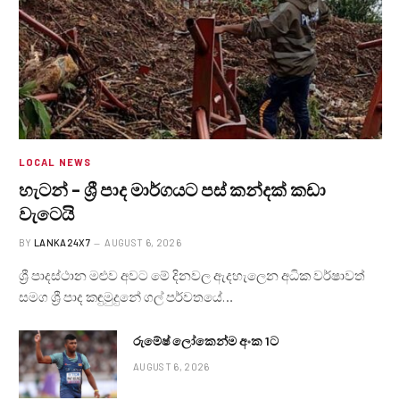
LOCAL NEWS
හැටන් – ශ්‍රී පාද මාර්ගයට පස් කන්දක් කඩා
වැටෙයි
BY
LANKA24X7
AUGUST 6, 2026
ශ්‍රී පාදස්ථාන මළුව අවට මේ දිනවල ඇදහැලෙන අධික වර්ෂාවත්
සමග ශ්‍රී පාද කඳුමුදුනේ ගල් පර්වතයේ…
රුමේෂ් ලෝකෙන්ම අංක 1ට
AUGUST 6, 2026