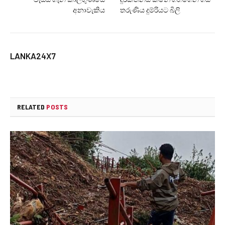
අනාවැකිය
තරුණිය දුම්රියට බිලි
LANKA24X7
RELATED
POSTS