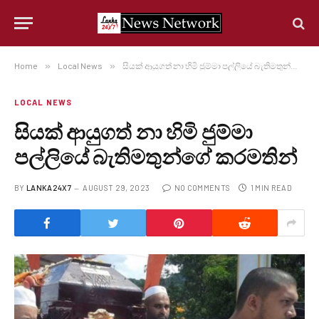
Home
»
Local News
»
සියක් ආයුගත් නා හිමි ජුම්මා පල්ලියේ බැතිමතුන්ගේ කරමතින්
LOCAL NEWS
සියක් ආයුගත් නා හිමි ජුම්මා
පල්ලියේ බැතිමතුන්ගේ කරමතින්
BY
LANKA24X7
AUGUST 29, 2023
NO COMMENTS
1 MIN READ