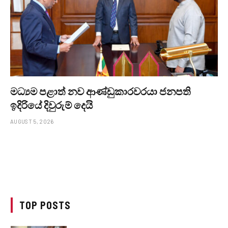
මධ්‍යම පළාත් නව ආණ්ඩුකාරවරයා ජනපති
ඉදිරියේ දිවුරුම් දෙයි
AUGUST 5, 2026
TOP POSTS