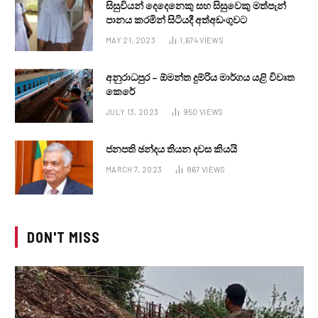
සිසුවියන් දෙදෙනෙකු සහ සිසුවෙකු මත්පැන්
පානය කරමින් සිටියදී අත්අඩංගුවට
MAY 21, 2023
1,674
VIEWS
අනුරාධපුර – ඕමන්ත දුම්රිය මාර්ගය යළි විවෘත
කෙරේ
JULY 13, 2023
950
VIEWS
ජනපති ඡන්දය තියන දවස කියයි
MARCH 7, 2023
867
VIEWS
DON'T MISS