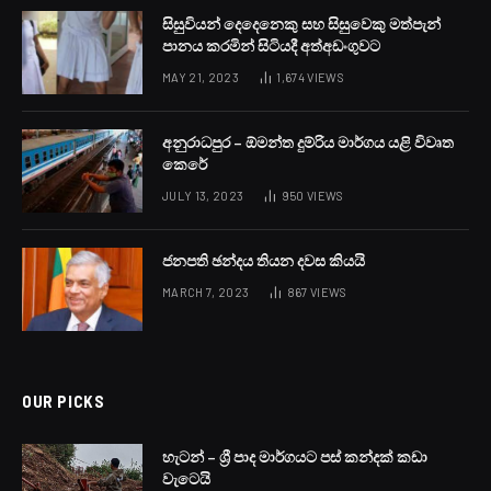
සිසුවියන් දෙදෙනෙකු සහ සිසුවෙකු මත්පැන්
පානය කරමින් සිටියදී අත්අඩංගුවට
MAY 21, 2023
1,674
VIEWS
අනුරාධපුර – ඕමන්ත දුම්රිය මාර්ගය යළි විවෘත
කෙරේ
JULY 13, 2023
950
VIEWS
ජනපති ඡන්දය තියන දවස කියයි
MARCH 7, 2023
867
VIEWS
OUR PICKS
හැටන් – ශ්‍රී පාද මාර්ගයට පස් කන්දක් කඩා
වැටෙයි