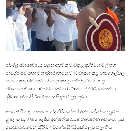
අවුරුදු සියයක් ආයු වළඳා අපවත් වී වදාළ දිප්පිටිය මල් පහ
රාජගිරි රජ මහා විහාරස්ථානයේ වැඩ වාසය කළ කෙහෙල්වල
සංඝානන්ද හිමියන්ගේ ආදාහන පූජෝත්සවය විශාල
පිරිසකගේ සහභාගිත්වයෙන් අරණායක, දිප්පිටිය මහජන
ක්‍රීඩාංගණයේදී ඊයේ සවස සිදු කරනු ලැබූහ.
අපවත් වී වදාළ සංඝානන්ද හිමියන්ගේ දේහය විල්වල ජුම්මා
මුස්ලිම් පල්ලියේ බැතිමතුන්ගේ කරමත තබාගෙන අවමංගල්‍යය
පෙරහරේ ගමන් කිරීම ද විශේෂ සිද්ධියක් ලෙස සැලකිය