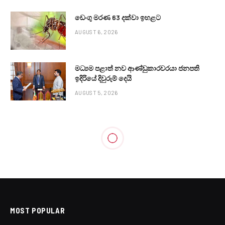
ඩෙංගු මරණ 63 දක්වා ඉහළට
AUGUST 6, 2026
මධ්‍යම පළාත් නව ආණ්ඩුකාරවරයා ජනපති
ඉදිරියේ දිවුරුම් දෙයි
AUGUST 5, 2026
MOST POPULAR