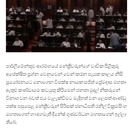
පාර්ලිමේන්තුව ආරම්භයේ මන්ත්‍රීවරුන්ගේ වාචික පිළිතුරු
අපේක්ෂිත ප්‍රශ්න වෙනුවෙන් වෙන් කරන පැයක කාලය නිසි
ප්‍රයෝජනයට නොගෙන විපක්ෂ නායක සජිත් ප්‍රේමදාස මහතා
ඇතුළු කණ්ඩායම කටයුතු කිරීමෙන් ජනතා මුදල් නිකරුනේ
විනාශ වන බවත් එය වැලැක්වීමට මැදිහත් වන ලෙසත් ආණ්ඩු
පක්ෂ පසුපෙළ මන්ත්‍රීවරුන් පිරිසක් ජනාධිපති රනිල් වික්‍රමසිංහ
මහතාගෙන් හා අගමැති දිනේෂ් ගුණවර්ධන මහතාගෙන් ඉල්ලා
තිබේ.