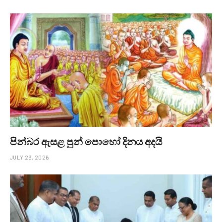
පින්බර ඇසළ පුන් පොහෝ දිනය අදයි
JULY 29, 2026