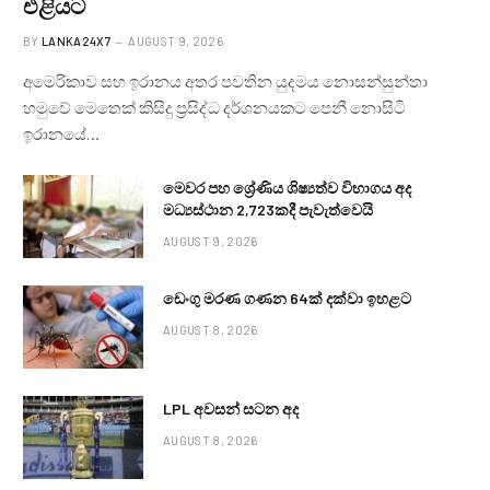
එළියට
BY
LANKA24X7
AUGUST 9, 2026
අමෙරිකාව සහ ඉරානය අතර පවතින යුදමය නොසන්සුන්තා
හමුවේ මෙතෙක් කිසිදු ප්‍රසිද්ධ දර්ශනයකට පෙනී නොසිටි
ඉරානයේ…
මෙවර පහ ශ්‍රේණිය ශිෂ්‍යත්ව විභාගය අද
මධ්‍යස්ථාන 2,723කදී පැවැත්වෙයි
AUGUST 9, 2026
ඩෙංගු මරණ ගණන 64ක් දක්වා ඉහළට
AUGUST 8, 2026
LPL අවසන් සටන අද
AUGUST 8, 2026