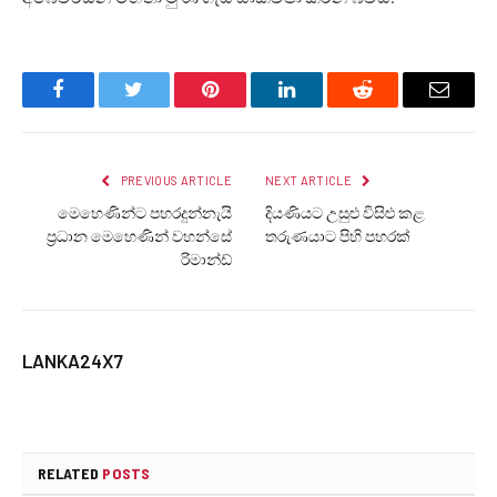
Facebook
Twitter
Pinterest
LinkedIn
Reddit
Email
PREVIOUS ARTICLE
NEXT ARTICLE
මෙහෙණින්ට පහරදුන්නැයි
දියණියට උසුළු විසිළු කළ
ප්‍රධාන මෙහෙණින් වහන්සේ
තරුණයාට පිහි පහරක්
රිමාන්ඩ්
LANKA24X7
RELATED
POSTS