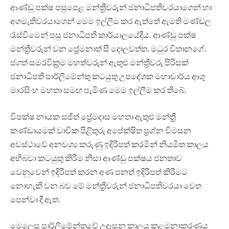
ආණ්ඩු පක්ෂ පසුපෙළ මන්ත්‍රීවරුන් ජනාධිපතිවරයාගෙන් හා
අගමැතිවරයාගෙන් මෙම ඉල්ලීම කර ඇත්තේ ඇමති මණ්ඩල
රැස්වීමෙන් පසු ජනාධිපති කාර්යාලයේදීය. ආණ්ඩු පක්ෂ
මන්ත්‍රීවරුන් වන ප්‍රේමනාත් සී දොලවත්ත, මධුර විතානගේ,
ජගත් සමරවික්‍රම මහත්වරුන් ඇතුළු මන්ත්‍රීවරු පිරිසක්
ජනාධිපති පාර්ලිමේන්තු කටයුතු උපදේශක මහාචාර්ය ආශු
මාරසිංහ මහතා සමඟ පැමිණ මෙම ඉල්ලීම කර තිබේ.
විපක්ෂ නායක සජිත් ප්‍රේමදාස මහතා ඇතුළු මන්ත්‍රී
කණ්ඩායමක් වාචික පිළිතුරු අපේක්ෂිත ප්‍රශ්න විමසන
අවස්ථාවේ අනවශ්‍ය කරුණු ඉදිරිපත් කරමින් නියමිත කාලය
අභිබවා කටයුතු කිරීම නිසා ආණ්ඩු පක්ෂය ජනතාව
වෙනුවෙන් ඉදිරිපත් කරන අණ පනත් ඉදිරිපත් කිරීමට
නොහැකි වන බව මේ මන්ත්‍රීවරුන් ජනාධිපතිවරයා වෙත
පෙන්වා දී ඇත.
මෙලෙස පාර්ලිමේන්තුවේ උදෑසන කාලය කළමනාකරණය