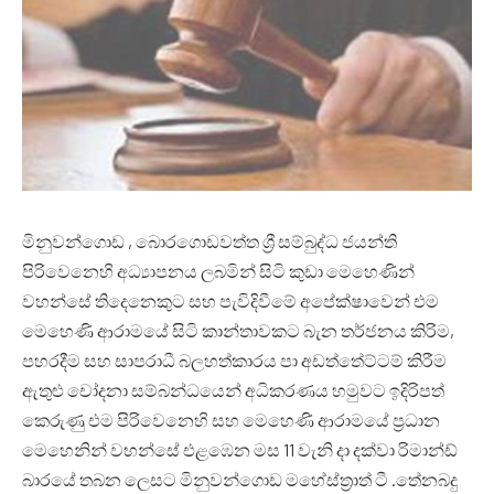
මිනුවන්ගොඩ , බොරගොඩවත්ත ශ්‍රී සම්බුද්ධ ජයන්ති
පිරිවෙනෙහි අධ්‍යාපනය ලබමින් සිටි කුඩා මෙහෙණින්
වහන්සේ තිදෙනෙකුට සහ පැවිදිවීමේ අපේක්ෂාවෙන් එම
මෙහෙණි ආරාමයේ සිටි කාන්තාවකට බැන තර්ජනය කිරිම,
පහරදීම සහ සාපරාධී බලහත්කාරය පා අඩත්තේට්ටම් කිරීම
ඇතුළු චෝදනා සම්බන්ධයෙන් අධිකරණය හමුවට ඉදිරිපත්
කෙරුණු එම පිරිවෙනෙහි සහ මෙහෙණි ආරාමයේ ප්‍රධාන
මෙහෙනින් වහන්සේ එළඹෙන මස 11 වැනි දා දක්වා රිමාන්ඩ්
බාරයේ තබන ලෙසට මිනුවන්ගොඩ මහේස්ත්‍රාත් ටී .තේනබදු