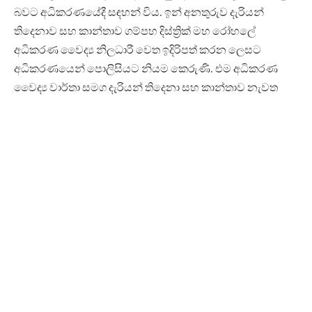
බවට අධිකරණයේදී සඳහන් විය. ඉන් අනතුරුව දැරියන්
තිදෙනාව සහ කාන්තාව ගම්පහ දිස්ත්‍රික් මහ රෝහලේ
අධිකරණ වෛද්‍ය නිලධාරී වෙත ඉදිරිපත් කරන ලෙසට
අධිකරණයෙන් පොලිසියට නියම කෙරුණි. එම අධිකරණ
වෛද්‍ය වාර්තා සමග දැරියන් තිදෙනා සහ කාන්තාව නැවත
අධිකරණය හමුවට ඉදිරිපත් කරන ලෙසටද පොලිසියට
වැඩිදුරටත් නියම කෙරුණි.
රිමාන්ඩ් භාරයට පත් එම ප්‍රධාන සිල් මෑණියන් විසින් සිදුකරන
හිංසා ඉවසාගත නොහැකිව බොරගොඩවත්තේ පිහිටි
මෙහෙණි ආරාමයේ සිටි කුඩා සිල් මෑණියන් තිදෙනෙකු එම
මෙහෙණි ආරාමය තුළ සිවුරු ගලවා දමා වෙනත් ඇදුම්
ඇදගෙන මහණ වීමේ අපේක්ෂාවෙන් එහි සිටි කාන්තාවක්
සමග ඉකුත් 24 වෙනිදා අලුයම මෙහෙණි ආරාමයෙන් වෙනත්
මෙහෙණි ආරාමයක් සොයා පලා ගොස් තිබූ බවත් පසුව එම
සිව්දෙනාව නුවරඑළිය පොලිසිය භාරයට ගෙන මිනුවන්ගොඩ
පොලිසිය වෙත භාරදී තිබු බවටත් අධිකරණයේදී වැඩිදුරටත්