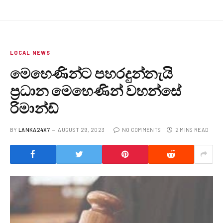
LOCAL NEWS
මෙහෙණින්ට පහරදුන්නැයි
ප්‍රධාන මෙහෙණින් වහන්සේ
රිමාන්ඩ්
BY
LANKA24X7
AUGUST 29, 2023
NO COMMENTS
2 MINS READ