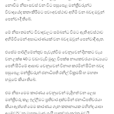
නොවීම නිසා සවස් වන විට පසුපෙළ මන්ත්‍රීවරුන්ට
විවාදයේද කතා කිරීමට පවා අවස්ථාව අහිමි වන බවද ඔවුන්
පෙන්වා දී තිබේ.
මේ නිසා තමන්ට විවාදවලට සම්බන්ධ වීමට ඇති අවස්ථාව
අහිමිවීමෙන් අසාධාරණයක් වන බවද ඔවුන් පෙන්වාදී ඇත.
එසේම පාර්ලිමේන්තුව පැවැත්වීම වෙනුවෙන් දිනකට වැය
වන ලක්ෂ 40 ට වඩා වැඩි මුදල විපක්ෂ නායකවරයා මාධ්‍යයට
පෙනී සිටීමේ ආසාව වෙනුවෙන් විනාශ කරමින් සිටින බවද
පසුපෙළ මන්ත්‍රීවරුන් ජනාධිපති රනිල් වික්‍රමසිංහ මහතා
හමුවේ කියා තිබේ.
එම නිසා මෙම කාරණය වෙනුවෙන් මැදිහත් වන ලෙස
මන්ත්‍රීවරු කළ ඉල්ලීමට ප්‍රතිචාර දක්වමින් ජනාධිපතිවරයා
කියා ඇත්තේ මෙම කාරණය ගැන කතානායක මහින්ද යාපා
අබේවර්ධන මහතා මුණ ගැසී සාකච්ඡා කරන බවයි.