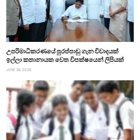
උපරිමාධිකරණයේ පුරප්පාඩු ගැන විවාදයක්
ඉල්ලා කතානායක වෙත විපක්ෂයෙන් ලිපියක්
JUNE 26, 2026