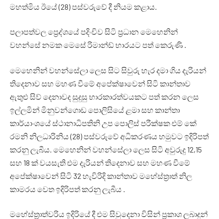
මහත්මිය ඊයේ (28) පස්වරුවේ දී නියම කළාය.
පලාපත්වල ප්‍රෙද්ශයේ පදිංචිව සිටි ප්‍රධාන මෙහෙනින්
වහන්සේ නමක මෙසේ රිමාන්ඩ් භාරයට පත් කෙරුණි .
මෙහෙනින් වහන්සේලා ලෙස සිට සිවුරු හැර දමා ගිය දැරියන්
තිදෙනාව සහ මහණ වීමේ අපේක්ෂාවෙන් සිටි කාන්තාව
ඇතුළු සිව් දෙනාවද සුදුසු භාරකාරත්වයකට පත් කරන ලෙස
ඉල්ලමින් මිනුවන්ගොඩ පොලිසියේ ළමා සහ කාන්තා
කාර්යාංශයේ ස්ථානාධිපතිනි උප පොලිස් පරීක්ෂක එම් කේ
රමනි නිලධාරිනිය (28) පස්වරුවේ අධිකරණය හමුවට ඉදිරිපත්
කරනු ලැබීය. මෙහෙනින් වහන්සේලා ලෙස සිටි අවුරුදු 12,15
සහ 18 ක් වයසැති එම දැරියන් තිදෙනාව සහ මහණ වීමේ
අපේක්ෂාවෙන් සිටි 32 හැවිරිදි කාන්තාව මහේස්ත්‍රාත් නිල
කාමරය වෙත ඉදිරිපත් කරනු ලැබීය .
මහේස්ත්‍රාත්වරිය ඉදිරියේ දී එම සිවුදෙනා විසින් ප්‍රකාශ ලබාදුන්