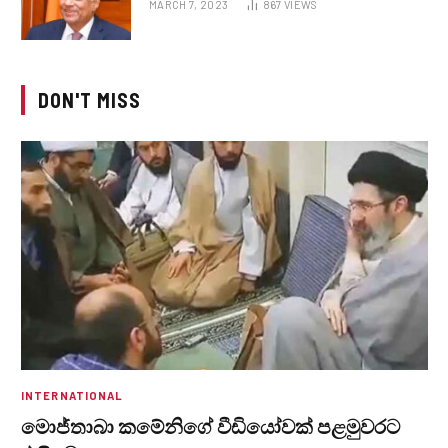
MARCH 7, 2023
867
VIEWS
DON'T MISS
INTERNATIONAL
මොජ්තාබා කමේනිගේ වීඩියෝවක් පළමුවරට