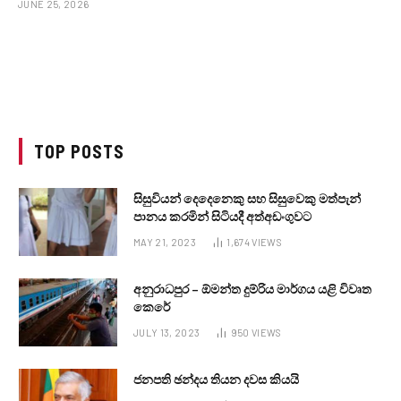
JUNE 25, 2026
TOP POSTS
සිසුවියන් දෙදෙනෙකු සහ සිසුවෙකු මත්පැන්
පානය කරමින් සිටියදී අත්අඩංගුවට
MAY 21, 2023
1,674
VIEWS
අනුරාධපුර – ඕමන්ත දුම්රිය මාර්ගය යළි විවෘත
කෙරේ
JULY 13, 2023
950
VIEWS
ජනපති ඡන්දය තියන දවස කියයි