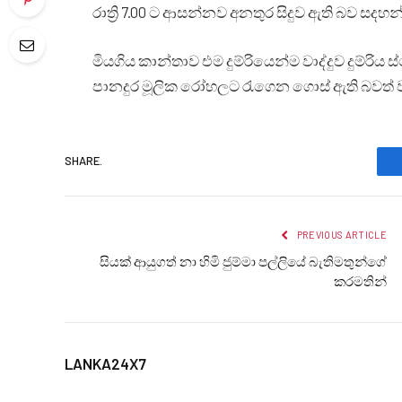
රාත්‍රි 7.00 ට ආසන්නව අනතුර සිදුව ඇති බව සදහන
මියගිය කාන්තාව එම දුම්රියෙන්ම වාද්දුව දුම්රි
පානදුර මූලික රෝහලට රැගෙන ගොස් ඇති බවත් වාද්
SHARE.
PREVIOUS ARTICLE
සියක් ආයුගත් නා හිමි ජුම්මා පල්ලියේ බැතිමතුන්ගේ
කරමතින්
LANKA24X7