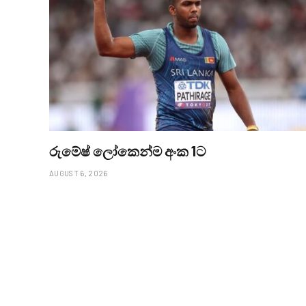
රුමේෂ් ලෝකෙන්ම අංක 1ට
AUGUST 6, 2026