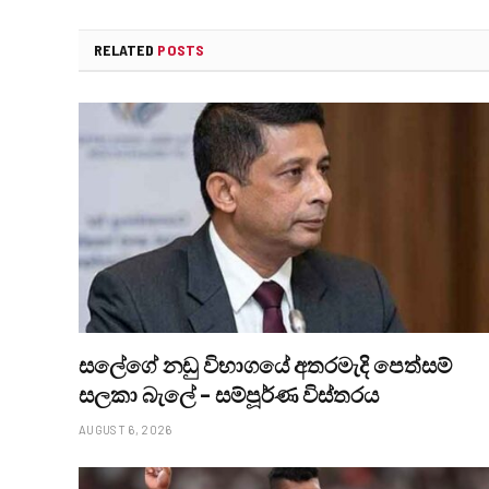
RELATED
POSTS
සලේගේ නඩු විභාගයේ අතරමැදි පෙත්සම්
සලකා බැලේ – සම්පූර්ණ විස්තරය
AUGUST 6, 2026