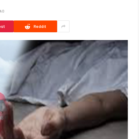
EAD
est
Reddit