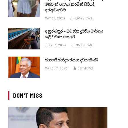
මත්පැන් පානය කරමින් සිටියදී
අත්අඩංගුවට
MAY 21, 2023
1,674
VIEWS
අනුරාධපුර – ඕමන්ත දුම්රිය මාර්ගය
යළි විවෘත කෙරේ
JULY 13, 2023
950
VIEWS
ජනපති ඡන්දය තියන දවස කියයි
MARCH 7, 2023
867
VIEWS
DON'T MISS