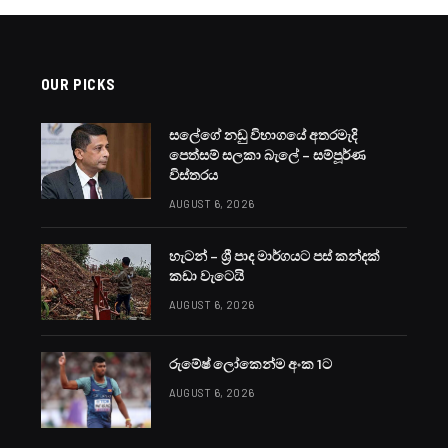
OUR PICKS
සලේගේ නඩු විභාගයේ අතරමැදි
පෙත්සම් සලකා බැලේ – සම්පූර්ණ
විස්තරය
AUGUST 6, 2026
හැටන් – ශ්‍රී පාද මාර්ගයට පස් කන්දක්
කඩා වැටෙයි
AUGUST 6, 2026
රුමේෂ් ලෝකෙන්ම අංක 1ට
AUGUST 6, 2026