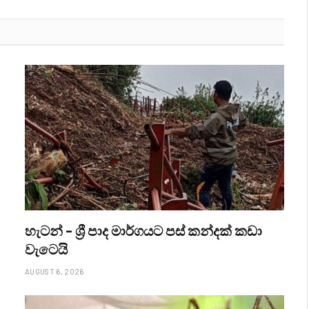
හැටන් – ශ්‍රී පාද මාර්ගයට පස් කන්දක් කඩා
වැටෙයි
AUGUST 6, 2026