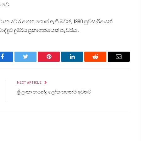
් වේ.
ය ස්ථානයට රැගෙන ගොස් ඇති බවත්, 1990 සුවසැරියෙන්
දුව දුම්රිය ප්‍රකාශකයෙක් පැවසීය .
Facebook
Twitter
Pinterest
LinkedIn
Reddit
Email
NEXT ARTICLE
ශ්‍රී ලංකා පාපන්දු ලෝක තහනම ඉවතට