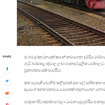
ජංගම දුරකථනයක් කනේ තබාගෙන දුම්රිය මාර්ග
SHARE
ගැටී බරපතළ තුවාල ලබා පානදුර මූලික රෝහලට 
ප්‍රකාශකයෙක් පැවසීය.
කළු පැහැති ඩෙනිම් කලිසමක් සහ මල් සහිත කහ ප
ඇයගේ අනන්‍යතාවය මෙතෙක් හදුනාගෙන නොමැති බව
මරදාන සිට අළුත්ගම බලා ධාවනයවූ දුම්රිය පානදුර 