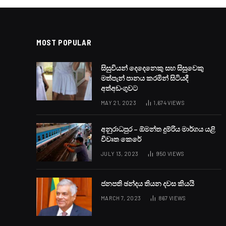
MOST POPULAR
සිසුවියන් දෙදෙනෙකු සහ සිසුවෙකු
මත්පැන් පානය කරමින් සිටියදී
අත්අඩංගුවට
MAY 21, 2023
1,674
VIEWS
අනුරාධපුර – ඕමන්ත දුම්රිය මාර්ගය යළි
විවෘත කෙරේ
JULY 13, 2023
950
VIEWS
ජනපති ඡන්දය තියන දවස කියයි
MARCH 7, 2023
867
VIEWS