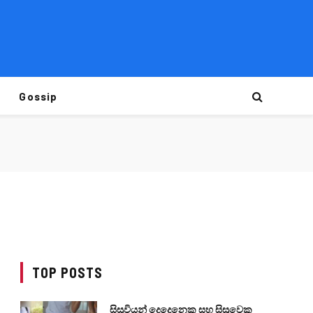
Gossip
TOP POSTS
සිසුවියන් දෙදෙනෙකු සහ සිසුවෙකු