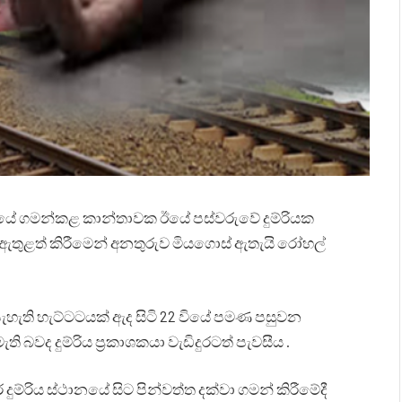
යේ ගමන්කළ කාන්තාවක ඊයේ පස්වරුවේ දුම්රියක
ඇතුළත් කිරීමෙන් අනතුරුව මියගොස් ඇතැයි රෝහල්
ැහැති හැට්ටටයක් ඇද සිටි 22 වියේ පමණ පසුවන
ද දුම්රිය ප්‍රකාශකයා වැඩිදුරටත් පැවසීය .
දුම්රිය ස්ථානයේ සිට පින්වත්ත දක්වා ගමන් කිරීමේදී