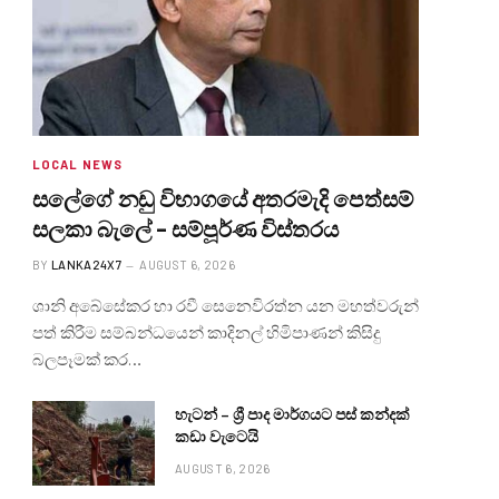
LOCAL NEWS
සලේගේ නඩු විභාගයේ අතරමැදි පෙත්සම්
සලකා බැලේ – සම්පූර්ණ විස්තරය
BY
LANKA24X7
AUGUST 6, 2026
ශානි අබේසේකර හා රවී සෙනෙවිරත්න යන මහත්වරුන්
පත් කිරීම සම්බන්ධයෙන් කාදිනල් හිමිපාණන් කිසිදු
බලපෑමක් කර…
හැටන් – ශ්‍රී පාද මාර්ගයට පස් කන්දක්
කඩා වැටෙයි
AUGUST 6, 2026