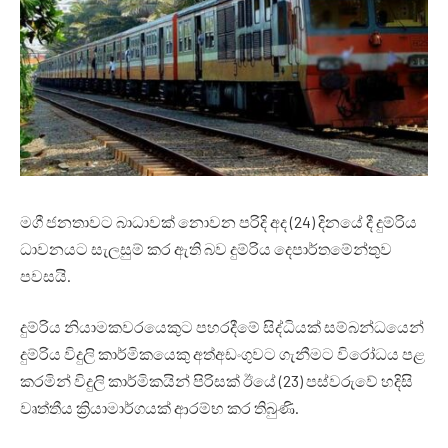
මගී ජනතාවට බාධාවක් නොවන පරිදි අද (24) දිනයේ දී දුම්රිය
ධාවනයට සැලසුම් කර ඇති බව දුම්රිය දෙපාර්තමේන්තුව
පවසයි.
දුම්රිය නියාමකවරයෙකුට පහරදීමේ සිද්ධියක් සම්බන්ධයෙන්
දුම්රිය විදුලි කාර්මිකයෙකු අත්අඩංගුවට ගැනීමට විරෝධය පළ
කරමින් විදුලි කාර්මිකයින් පිරිසක් ඊයේ (23) පස්වරුවේ හදිසි
වෘත්තීය ක්‍රියාමාර්ගයක් ආරම්භ කර තිබුණි.