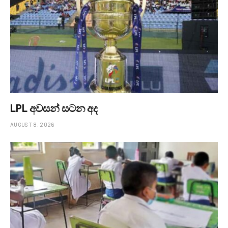
LPL අවසන් සටන අද
AUGUST 8, 2026