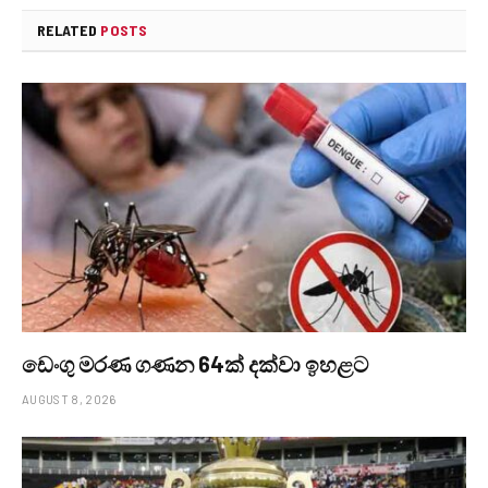
RELATED
POSTS
ඩෙංගු මරණ ගණන 64ක් දක්වා ඉහළට
AUGUST 8, 2026