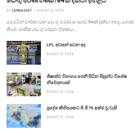
BY
LANKA24X7
AUGUST 8, 2026
මෙරටින් වාර්තා වන ඩෙංගු මරණ සංඛ්‍යාව 64ක් දක්වා ඉහළ ගොස්
තිබේ. ජාතික ඩෙංගු මර්දන ඒකකය…
LPL අවසන් සටන අද
AUGUST 8, 2026
ශිෂ්‍යත්ව විභාගය පෙනී සිටින සිසුන්ට විශේෂ
නිවේදනයක්
AUGUST 8, 2026
ප්‍රදේශ කිහිපයකට මි.මී 75 ඉක්ම වූ වැසි
AUGUST 8, 2026