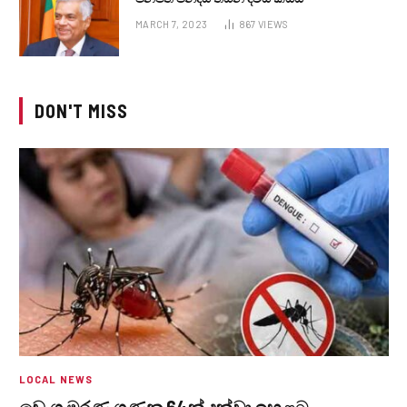
MARCH 7, 2023
867
VIEWS
DON'T MISS
LOCAL NEWS
ඩෙංගු මරණ ගණන 64ක් දක්වා ඉහළට