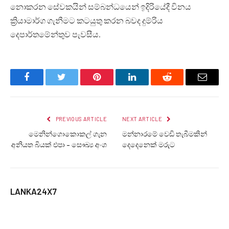
නොකරන සේවකයින් සම්බන්ධයෙන් ඉදිරියේදී විනය
ක්‍රියාමාර්ග ගැනීමට කටයුතු කරන බවද දුම්රිය
දෙපාර්තමේන්තුව පැවසීය.
Facebook
Twitter
Pinterest
LinkedIn
Reddit
Email
PREVIOUS ARTICLE
NEXT ARTICLE
මෙනින්ගොකොකල් ගැන
මන්නාරමේ වෙඩි තැබීමකින්
අනියත බියක් එපා – සෞඛ්‍ය අංශ
දෙදෙනෙක් මරුට
LANKA24X7