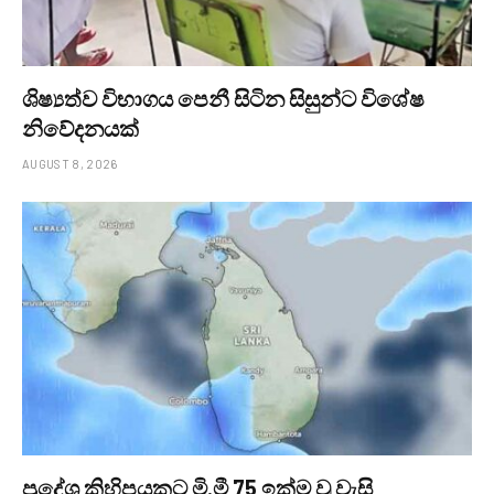
ශිෂ්‍යත්ව විභාගය පෙනී සිටින සිසුන්ට විශේෂ
නිවේදනයක්
AUGUST 8, 2026
ප්‍රදේශ කිහිපයකට මි.මී 75 ඉක්ම වූ වැසි