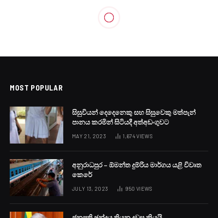
MOST POPULAR
සිසුවියන් දෙදෙනෙකු සහ සිසුවෙකු මත්පැන්
පානය කරමින් සිටියදී අත්අඩංගුවට
MAY 21, 2023
1,674
VIEWS
අනුරාධපුර – ඕමන්ත දුම්රිය මාර්ගය යළි විවෘත
කෙරේ
JULY 13, 2023
950
VIEWS
ජනපති ඡන්දය තියන දවස කියයි