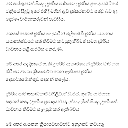
මේ හේතුවෙන් සියලු දුම්රිය මාර්ගවල දුම්රිය ප්‍රමාදයක් ඊයේ
රාත්‍රියේ සිදුවූ අතර එහිදී මගීන් දැඩි දුෂ්කරතාවට පත්වු බව අද
දෙරණ වාර්තාකරුවන් පැවසීය.
කෙසේවෙතත් දුම්රිය බලධාරීන් මැදිහත් වී දුම්රිය ධාවනය
යථාතත්ත්වයට පත් කිරීමට කටයුතු කිරීමත් සමග දුම්රිය
ධාවනය යළි ආරම්භ කෙරුණි.
මේ අතර අද දිනයේ හැකි උපරිම ආකාරයෙන් දුම්රිය ධාවනය
කිරීමට අවශ්‍ය ක්‍රියාමාර්ග ගෙන ඇති බව දුම්රිය
දෙපාර්තමේන්තුව සඳහන් කළේය.
දුම්රිය සාමාන්‍යාධිකාරී ඩබ්ලිව්.ඒ.ඩී.එස්. ගුණසිංහ මහතා
සඳහන් කළේ දුම්රිය ප්‍රමාදයන් වළක්වාලමින් සියලු දුම්රියන්
ධාවනය කිරීමට සැලසුම් කර ඇති බවය.
මේ අතර ආයතන ක්‍රියාපටිපාටීන්ට අනුගතව කටයුතු