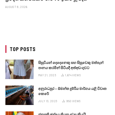
AUGUST 8, 2026
TOP POSTS
සිසුවියන් දෙදෙනෙකු සහ සිසුවෙකු මත්පැන්
පානය කරමින් සිටියදී අත්අඩංගුවට
MAY 21, 2023
1,674
VIEWS
අනුරාධපුර – ඕමන්ත දුම්රිය මාර්ගය යළි විවෘත
කෙරේ
JULY 13, 2023
950
VIEWS
ජනපති ඡන්දය තියන දවස කියයි