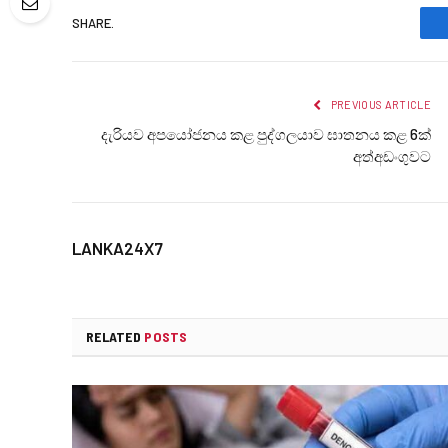
SHARE.
PREVIOUS ARTICLE
දැරියව අපයෝජනය කළ පුද්ගලයාව ඝාතනය කළ 6ක්
අත්අඩංගුවට
LANKA24X7
RELATED
POSTS