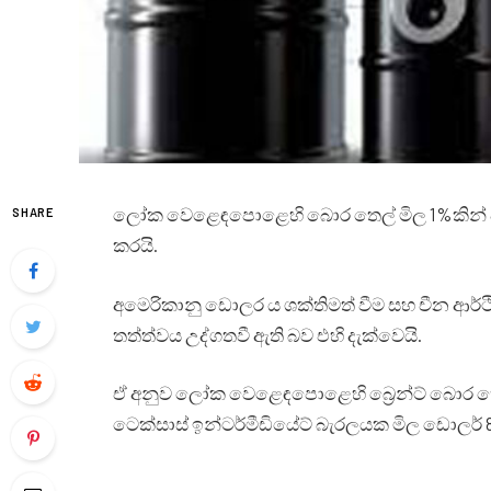
ලෝක වෙළෙඳපොළෙහි බොර තෙල් මිල 1%කින් පම
SHARE
කරයි.
අමෙරිකානු ඩොලර ය ශක්තිමත් වීම සහ චීන ආර්
තත්ත්වය උද්ගතවී ඇති බව එහි දැක්වෙයි.
ඒ අනුව ලෝක වෙළෙඳපොළෙහි බ්‍රෙන්ට් බොර තෙල
ටෙක්සාස් ඉන්ටර්මීඩියේට් බැරලයක මිල ඩොලර් 82