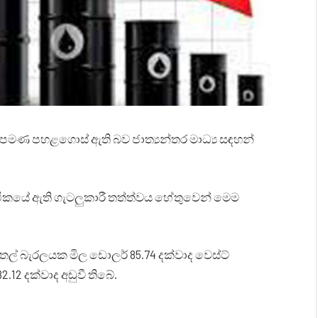
ණ පහළගොස් ඇති බව ජාත්‍යන්තර මාධ්‍ය සඳහන්
ථිකයේ ඇති ගැටලුකාරී තත්ත්වය හේතුවෙන් මෙම
් බැරලයක මිල ඩොලර් 85.74 දක්වාද වෙස්ට්
.12 දක්වාද අඩුවී තිබේ.