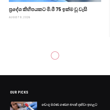
ප්‍රදේශ කිහිපයකට මි.මී 75 ඉක්ම වූ වැසි
AUGUST 8, 2026
OUR PICKS
ඩෙංගු මරණ ගණන 64ක් දක්වා ඉහළට