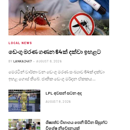
LOCAL NEWS
ඩෙංගු මරණ ගණන 64ක් දක්වා ඉහළට
BY
LANKA24X7
AUGUST 8, 2026
මෙරටින් වාර්තා වන ඩෙංගු මරණ සංඛ්‍යාව 64ක් දක්වා
ඉහළ ගොස් තිබේ. ජාතික ඩෙංගු මර්දන ඒකකය…
LPL අවසන් සටන අද
AUGUST 8, 2026
ශිෂ්‍යත්ව විභාගය පෙනී සිටින සිසුන්ට
විශේෂ නිවේදනයක්