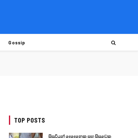
Gossip
TOP POSTS
සිසුවියන් දෙදෙනෙකු සහ සිසුවෙකු