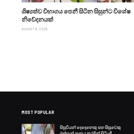
ශිෂ්‍යත්ව විභාගය පෙනී සිටින සිසුන්ට විශේෂ
නිවේදනයක්
AUGUST 8, 2026
MOST POPULAR
සිසුවියන් දෙදෙනෙකු සහ සිසුවෙකු
මත්පැන් පානය කරමින් සිටියදී