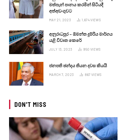
මත්පැන් පානය කරමින් සිටියදී
අත්අඩංගුවට
MAY 21, 2023
1,674
VIEWS
අනුරාධපුර – ඕමන්ත දුම්රිය මාර්ගය
යළි විවෘත කෙරේ
JULY 13, 2023
950
VIEWS
ජනපති ඡන්දය තියන දවස කියයි
MARCH 7, 2023
867
VIEWS
DON'T MISS