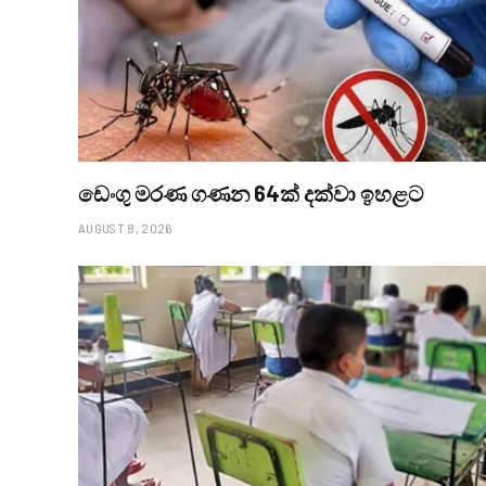
ඩෙංගු මරණ ගණන 64ක් දක්වා ඉහළට
AUGUST 8, 2026