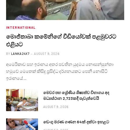
INTERNATIONAL
මොජ්තාබා කමේනිගේ වීඩියෝවක් පළමුවරට
එළියට
BY
LANKA24X7
AUGUST 9, 2026
අමෙරිකාව සහ ඉරානය අතර පවතින යුදමය නොසන්සුන්තා
හමුවේ මෙතෙක් කිසිදු ප්‍රසිද්ධ දර්ශනයකට පෙනී නොසිටි
ඉරානයේ…
මෙවර පහ ශ්‍රේණිය ශිෂ්‍යත්ව විභාගය අද
මධ්‍යස්ථාන 2,723කදී පැවැත්වෙයි
AUGUST 9, 2026
ඩෙංගු මරණ ගණන 64ක් දක්වා ඉහළට