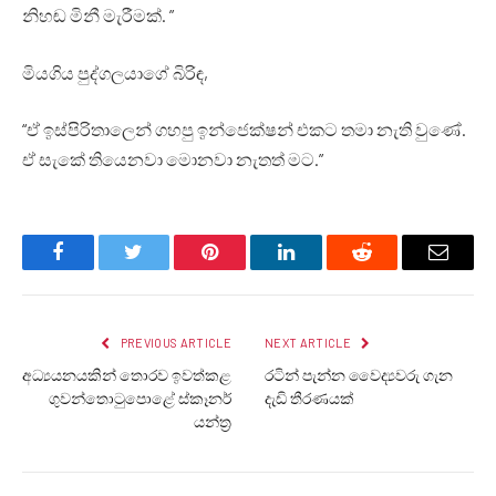
නිහඬ මිනී මැරීමක්. ”
මියගිය පුද්ගලයාගේ බිරිඳ,
“ඒ ඉස්පිරිතාලෙන් ගහපු ඉන්ජෙක්ෂන් එකට තමා නැති වුණේ.
ඒ සැකේ තියෙනවා මොනවා නැතත් මට.”
Facebook
Twitter
Pinterest
LinkedIn
Reddit
Email
PREVIOUS ARTICLE
NEXT ARTICLE
අධ්‍යයනයකින් තොරව ඉවත්කළ
රටින් පැන්න වෛද්‍යවරු ගැන
ගුවන්තොටුපොළේ ස්කෑනර්
දැඩි තීරණයක්
යන්ත්‍ර