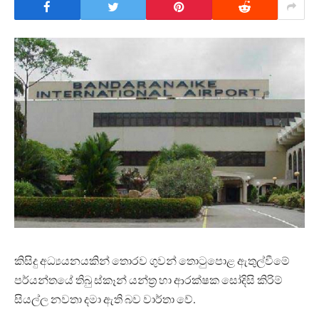
කිසිදු අධ්‍යයනයකින් තොරව ගුවන් තොටුපොළ ඇතුල්වීමේ
පර්යන්තයේ තිබු ස්කෑන් යන්ත්‍ර හා ආරක්ෂක සෝදිසි කිරිම්
සියල්ල නවතා දමා ඇති බව වාර්තා වේ.