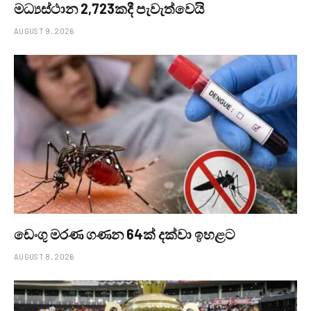
මධ්‍යස්ථාන 2,723කදී පැවැත්වෙයි
AUGUST 9, 2026
ඩෙංගු මරණ ගණන 64ක් දක්වා ඉහළට
AUGUST 8, 2026