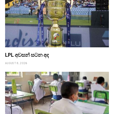
LPL අවසන් සටන අද
AUGUST 8, 2026