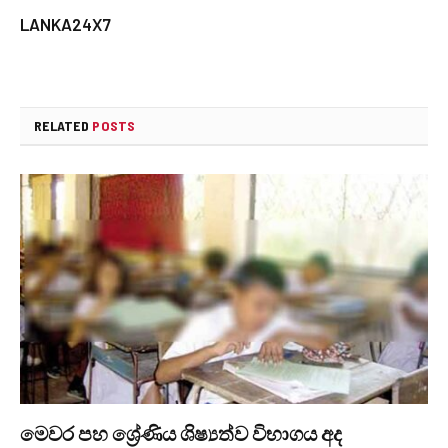
LANKA24X7
RELATED
POSTS
මෙවර පහ ශ්‍රේණිය ශිෂ්‍යත්ව විභාගය අද