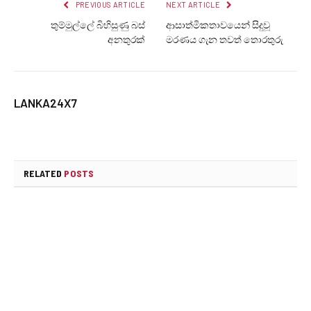
PREVIOUS ARTICLE
NEXT ARTICLE
තුම්මුල්ලේ බිහිසුණු බස්
ආසාත්මිකතාවයෙන් සිදුවූ
අනතුරක්
මරණය ගැන තවත් තොරතුරු
LANKA24X7
RELATED
POSTS