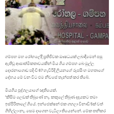
ගම්පහ මහ රෝහලේදී ප්‍රතිජීවක ඖෂධයක් ලබාදීමෙන් පසු
ඇතිවූ ආසාත්මිකතාවයකින් මිය ගිය ගම්පහ බෙංමුල්ල
දොරනාගොඩ පදිංචි 67 හැවිරිදි ලියනගේ රූපසිංහ මහතාගේ
දේහය මේ වන විට එම නිවසේ තැන්පත් කර තිබේ.
මියගිය පුද්ගලයාගේ ඥාතියෙක්,
“කිසිම ලෙඩක් තිබුණේ නෑ. කකුලේ තිබුණ දදයකට තමා
ඉස්පිරිතාලේ ගියේ. ඉන්ජෙක්ෂන් එක ගහලා විනාඩි 5ක් වත්
ගිහිල්ලා නෑ. සෙම දාගෙන වැටිලා තියෙන්නේ. මේක තනිකර