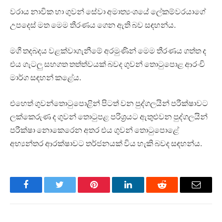
වරාය නාවික හා ගුවන් සේවා අමාත්‍යංශයේ ලේකම්වරයාගේ
උපදෙස් මත මෙම තීරණය ගෙන ඇති බව සඳහන්ය.
මගී තදබදය වළක්වාගැනීමේ අරමුණින් මෙම තීරණය ගත්ත ද
එය ගැටලු සහගත තත්ත්වයක් බවද ගුවන් තොටුපොළ ආරංචි
මාර්ග සඳහන් කළේය.
එහෙත් ගුවන්තොටුපොළින් පිටත් වන පුද්ගලයින් පරීක්ෂාවට
ලක්කෙරුණ ද ගුවන් තොටුපළ පරිශ්‍රයට ඇතුළුවන පුද්ගලයින්
පරීක්ෂා නොකෙරෙන අතර එය ගුවන් තොටුපොළේ
අභ්‍යන්තර ආරක්ෂාවට තර්ජනයක් විය හැකි බවද සඳහන්ය.
Facebook
Twitter
Pinterest
LinkedIn
Reddit
Email