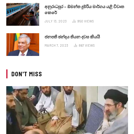
අනුරාධපුර – ඕමන්ත දුම්රිය මාර්ගය යළි විවෘත
කෙරේ
JULY 13, 2023
950
VIEWS
ජනපති ඡන්දය තියන දවස කියයි
MARCH 7, 2023
867
VIEWS
DON'T MISS