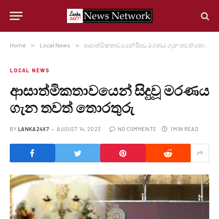
Home
»
Local News
»
ආසාත්මිකතාවයෙන් සිදුවූ මරණය ගැන තවත් තොරතුරු
LOCAL NEWS
ආසාත්මිකතාවයෙන් සිදුවූ මරණය
ගැන තවත් තොරතුරු
BY
LANKA24X7
AUGUST 14, 2023
NO COMMENTS
1 MIN READ