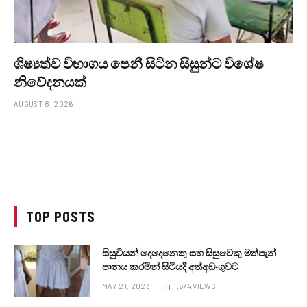
ශිෂ්‍යත්ව විභාගය පෙනී සිටින සිසුන්ට විශේෂ
නිවේදනයක්
AUGUST 8, 2026
TOP POSTS
සිසුවියන් දෙදෙනෙකු සහ සිසුවෙකු මත්පැන්
පානය කරමින් සිටියදී අත්අඩංගුවට
MAY 21, 2023
1,674
VIEWS