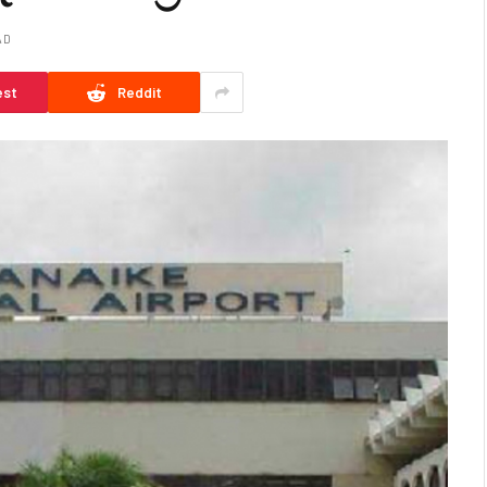
AD
est
Reddit