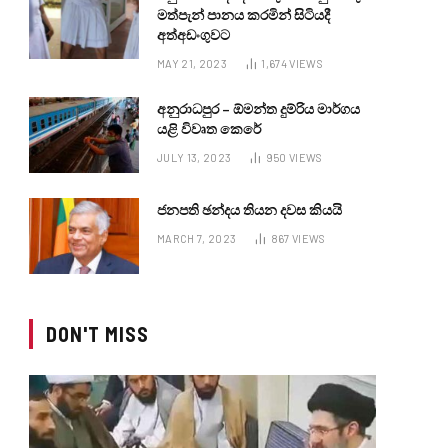
මත්පැන් පානය කරමින් සිටියදී
අත්අඩංගුවට
MAY 21, 2023
1,674
VIEWS
අනුරාධපුර – ඕමන්ත දුම්රිය මාර්ගය
යළි විවෘත කෙරේ
JULY 13, 2023
950
VIEWS
ජනපති ඡන්දය තියන දවස කියයි
MARCH 7, 2023
867
VIEWS
DON'T MISS