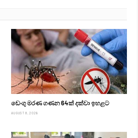
ඩෙංගු මරණ ගණන 64ක් දක්වා ඉහළට
AUGUST 8, 2026