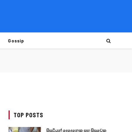
Gossip
TOP POSTS
සිසුවියන් දෙදෙනෙකු සහ සිසුවෙකු