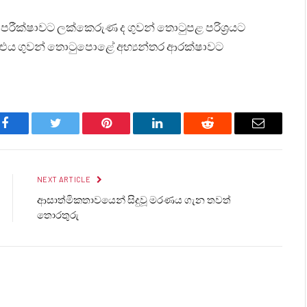
 පරීක්ෂාවට ලක්කෙරුණ ද ගුවන් තොටුපළ පරිශ්‍රයට
 එය ගුවන් තොටුපොළේ අභ්‍යන්තර ආරක්ෂාවට
Facebook
Twitter
Pinterest
LinkedIn
Reddit
Email
NEXT ARTICLE
ආසාත්මිකතාවයෙන් සිදුවූ මරණය ගැන තවත්
තොරතුරු