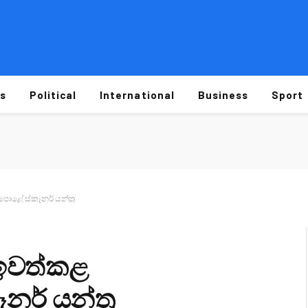
s
Political
International
Business
Sport
ළේ ස්කෑනර් යන්ත්‍ර
 ඉවත්කළ
් යන්ත්‍ර