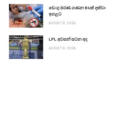
ඩෙංගු මරණ ගණන 64ක් දක්වා
ඉහළට
AUGUST 8, 2026
LPL අවසන් සටන අද
AUGUST 8, 2026