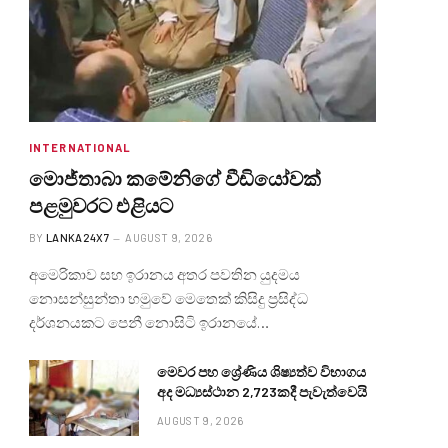
INTERNATIONAL
මොජ්තාබා කමේනිගේ වීඩියෝවක්
පළමුවරට එළියට
BY
LANKA24X7
AUGUST 9, 2026
අමෙරිකාව සහ ඉරානය අතර පවතින යුදමය
නොසන්සුන්තා හමුවේ මෙතෙක් කිසිදු ප්‍රසිද්ධ
දර්ශනයකට පෙනී නොසිටි ඉරානයේ…
මෙවර පහ ශ්‍රේණිය ශිෂ්‍යත්ව විභාගය
අද මධ්‍යස්ථාන 2,723කදී පැවැත්වෙයි
AUGUST 9, 2026