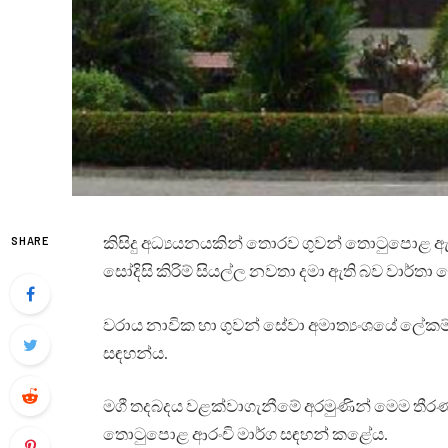
කිසිදු අධ්‍යයනයකින් තොරව ගුවන් තොටුපොළ ඇතු
SHARE
සෝදිසි කිරිම් සියල්ල නවතා දමා ඇති බව වාර්තා 
වරාය නාවික හා ගුවන් සේවා අමාත්‍යංශයේ ල
සඳහන්ය.
මගී තදබදය වළක්වාගැනීමේ අරමුණින් මෙම තීරණ
තොටුපොළ ආරංචි මාර්ග සඳහන් කළේය.