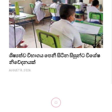
ශිෂ්‍යත්ව විභාගය පෙනී සිටින සිසුන්ට විශේෂ
නිවේදනයක්
AUGUST 8, 2026