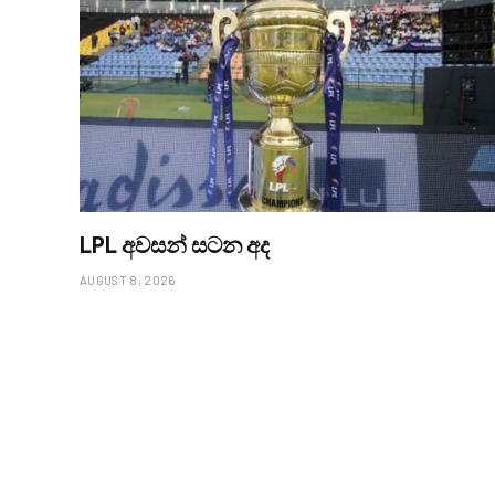
LPL අවසන් සටන අද
AUGUST 8, 2026