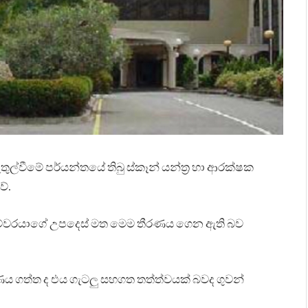
ල්වීමේ පර්යන්තයේ තිබු ස්කෑන් යන්ත්‍ර හා ආරක්ෂක
වේ.
ේකම්වරයාගේ උපදෙස් මත මෙම තීරණය ගෙන ඇති බව
ය ගත්ත ද එය ගැටලු සහගත තත්ත්වයක් බවද ගුවන්