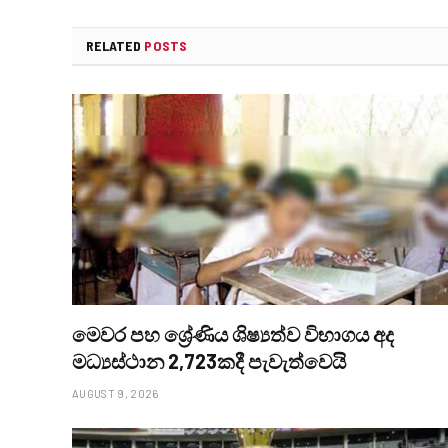
RELATED
POSTS
මෙවර පහ ශ්‍රේණිය ශිෂ්‍යත්ව විභාගය අද
මධ්‍යස්ථාන 2,723කදී පැවැත්වෙයි
AUGUST 9, 2026