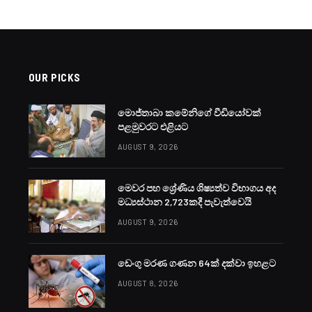
OUR PICKS
මොජ්තාබා කමේනිගේ වීඩියෝවක්
පළමුවරට එළියට
AUGUST 9, 2026
මෙවර පහ ශ්‍රේණිය ශිෂ්‍යත්ව විභාගය අද
මධ්‍යස්ථාන 2,723කදී පැවැත්වෙයි
AUGUST 9, 2026
ඩෙංගු මරණ ගණන 64ක් දක්වා ඉහළට
AUGUST 8, 2026