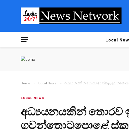
Local New
Home
»
Local News
»
අධ්‍යයනයකින් තොරව ඉවත්කළ ගුවන්තොටුපො
LOCAL NEWS
අධ්‍යයනයකින් තොරව
ගුවන්තොටුපොළේ ස්කෑනර