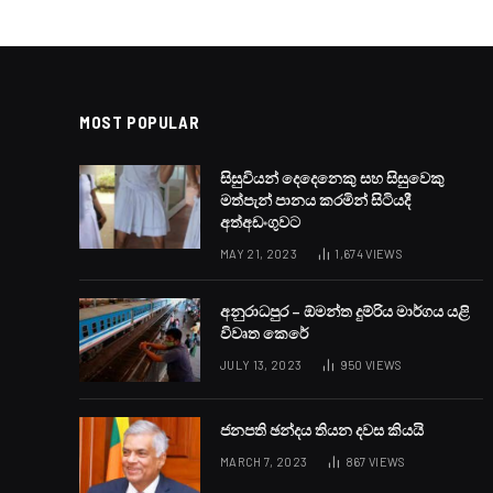
MOST POPULAR
සිසුවියන් දෙදෙනෙකු සහ සිසුවෙකු
මත්පැන් පානය කරමින් සිටියදී
අත්අඩංගුවට
MAY 21, 2023
1,674
VIEWS
අනුරාධපුර – ඕමන්ත දුම්රිය මාර්ගය යළි
විවෘත කෙරේ
JULY 13, 2023
950
VIEWS
ජනපති ඡන්දය තියන දවස කියයි
MARCH 7, 2023
867
VIEWS