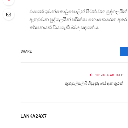
එහෙත් ගුවන්තොටුපොළින් පිටත් වන පුද්ගලයින්
ඇතුළුවන පුද්ගලයින් පරීක්ෂා නොකෙරෙන අතර
තර්ජනයක් විය හැකි බවද සඳහන්ය.
SHARE.
PREVIOUS ARTICLE
තුම්මුල්ලේ බිහිසුණු බස් අනතුරක්
LANKA24X7