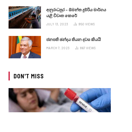
අනුරාධපුර – ඕමන්ත දුම්රිය මාර්ගය
යළි විවෘත කෙරේ
JULY 13, 2023
950
VIEWS
ජනපති ඡන්දය තියන දවස කියයි
MARCH 7, 2023
867
VIEWS
DON'T MISS