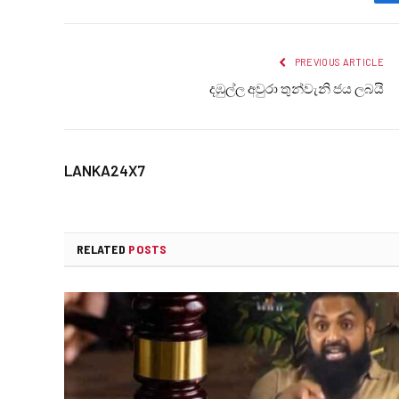
PREVIOUS ARTICLE
දඹුල්ල අවුරා තුන්වැනි ජය ලබයි
LANKA24X7
RELATED
POSTS