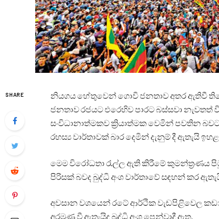
නියගය හේතුවෙන් ගොවි ජනතාව අතර ඇතිවී 
SHARE
ජනතාව රජයට එරෙහිව පාරට බස්සවා නැවතත් වි
සංවිධානාත්මකව ක්‍රියාත්මක වෙමින් පවතින බවට ර
රහස්‍ය වාර්තාවක් බාර දෙමින් දැනුම් දී ඇතැයි
මෙම විරෝධතා රැල්ල ඇති කිරීමේ කුමන්ත්‍රණය ප
පිරිසක් බවද බුද්ධි අංශ වාර්තාවේ සඳහන් කර ඇත
අවසාන වශයෙන් රටේ ආර්ථික වැඩපිළිවෙල කඩාකප
අරමුණ වී ඇතැයිද බුද්ධි අංශ පෙන්වාදී ඇත.