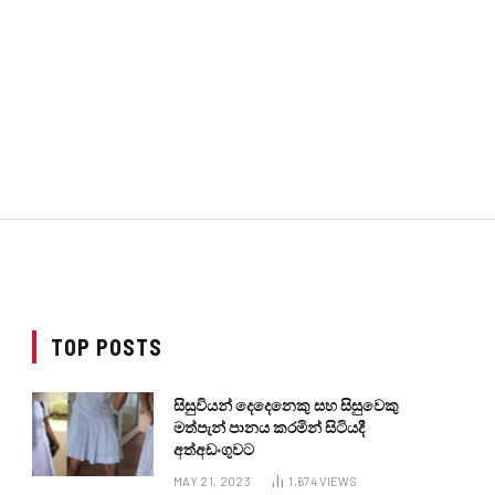
TOP POSTS
සිසුවියන් දෙදෙනෙකු සහ සිසුවෙකු
මත්පැන් පානය කරමින් සිටියදී
අත්අඩංගුවට
MAY 21, 2023
1,674
VIEWS