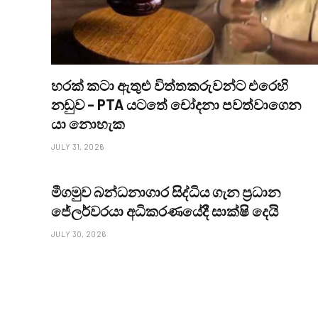
හරක් කටා ඇතුළු විත්තකරුවන්ට එරෙහි
නඩුව – PTA යටතේ චෝදනා පවත්වාගෙන
යා නොහැක
JULY 31, 2026
මීගමුව බන්ධනාගාර සිද්ධිය ගැන ප්‍රධාන
ජේලර්වරයා අධිකරණයේදී සාක්ෂි දෙයි
JULY 30, 2026