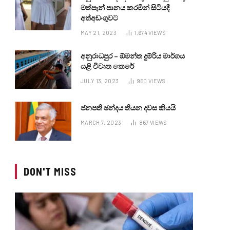
මත්පැන් පානය කරමින් සිටියදී
අත්අඩංගුවට
MAY 21, 2023
1,674
VIEWS
අනුරාධපුර – ඕමන්ත දුම්රිය මාර්ගය
යළි විවෘත කෙරේ
JULY 13, 2023
950
VIEWS
ජනපති ඡන්දය තියන දවස කියයි
MARCH 7, 2023
867
VIEWS
DON'T MISS