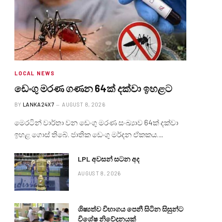
LOCAL NEWS
ඩෙංගු මරණ ගණන 64ක් දක්වා ඉහළට
BY
LANKA24X7
AUGUST 8, 2026
මෙරටින් වාර්තා වන ඩෙංගු මරණ සංඛ්‍යාව 64ක් දක්වා
ඉහළ ගොස් තිබේ. ජාතික ඩෙංගු මර්දන ඒකකය…
LPL අවසන් සටන අද
AUGUST 8, 2026
ශිෂ්‍යත්ව විභාගය පෙනී සිටින සිසුන්ට
විශේෂ නිවේදනයක්