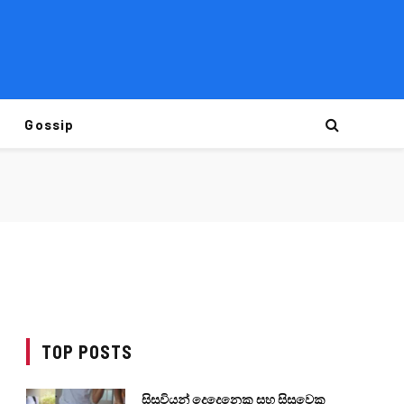
Gossip
TOP POSTS
සිසුවියන් දෙදෙනෙකු සහ සිසුවෙකු