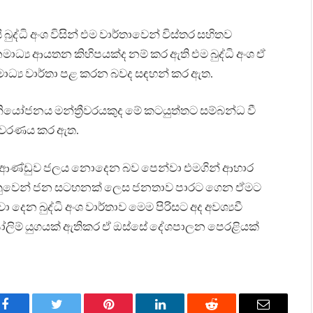
 බුද්ධි අංශ විසින් එම වාර්තාවෙන් විස්තර සහිතව
ාධ්‍ය ආයතන කිහිපයක්ද නම් කර ඇති එම බුද්ධි අංශ ඒ
ධ්‍ය වාර්තා පළ කරන බවද සඳහන් කර ඇත.
ියෝජනය මන්ත්‍රීවරයකුද මේ කටයුත්තට සම්බන්ධ වී
අනාවරණය කර ඇත.
ට ආණ්ඩුව ජලය නොදෙන බව පෙන්වා එමගින් ආහාර
ෙනුවෙන් ජන සටහනක් ලෙස ජනතාව පාරට ගෙන ඒමට
ෙන බුද්ධි අංශ වාර්තාව මෙම පිරිසට අද අවශ්‍යවී
පෝලිම් යුගයක් ඇතිකර ඒ ඔස්සේ දේශපාලන පෙරළියක්