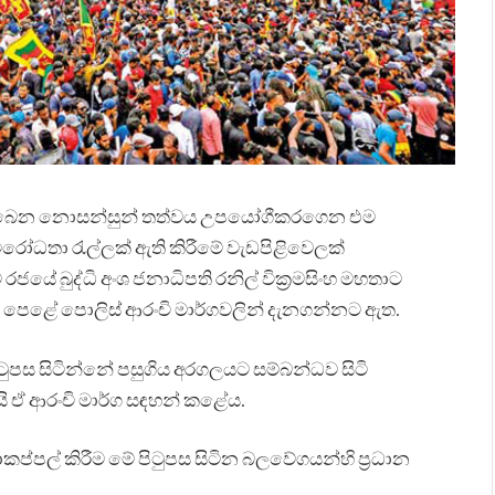
තිබෙන නොසන්සුන් තත්වය උපයෝගීකරගෙන එම
රෝධතා රැල්ලක් ඇති කිරීමේ වැඩපිළිවෙලක්
ජයේ බුද්ධි අංශ ජනාධිපති රනිල් වික්‍රමසිංහ මහතාට
 ඉහළ පෙළේ පොලිස් ආරංචි මාර්ගවලින් දැනගන්නට ඇත.
ිටුපස සිටින්නේ පසුගිය අරගලයට සම්බන්ධව සිටි
ැයි ඒ ආරංචි මාර්ග සඳහන් කළේය.
්පල් කිරීම මේ පිටුපස සිටින බලවේගයන්හි ප්‍රධාන