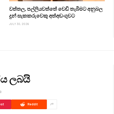
වත්තල, පල්ලියවත්තේ වෙඩි තැබීමට අනුබල
දුන් සැකකරුවෙකු අත්අඩංගුවට
JULY 30, 2026
ජය ලබයි
AD
est
Reddit