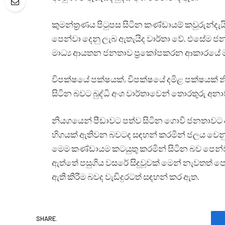
කුමන්ත්‍රණය පිටුපස සිටින කණ්ඩායම් කවුරුන්දැයි
පෙන්වා දෙනු ලැබ ඇතැයිද වාර්තා වේ. එසේම ජනම
මාධ්‍ය ආයතන ජනතාව ප්‍රකෝපකරන ආකාරයේ මා
විපක්ෂයේ පක්ෂයක්, විපක්ෂයේ දමිළ පක්ෂයක් න
සිටින බවට බුද්ධි අංශ වාර්තාවෙන් තොරතුරු 
නියගයෙන් පීඩාවට පත්ව සිටින ගොවි ජනතාව
හිගයක් ඇතිවන බවටද සඳහන් කරමින් ජලය ව
මෙම කණ්ඩායම කටයුතු කරමින් සිටින බව පෙන්වා ද
ඇත්තේ පසුගිය වසරේ සිදුවූවක් මෙන් නැවතත් 
ඇති කිරීම බවද වැඩිදුරටත් සඳහන් කර ඇත.
SHARE.