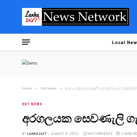
Local New
Home
»
Hot News
»
අරගලයක සෙවණැලි ගැන බුද්ධි අංශ වාර්තාවක්
HOT NEWS
අරගලයක සෙවණැලි ගැන 
BY
LANKA24X7
AUGUST 8, 2023
NO COMMENTS
2 MINS R