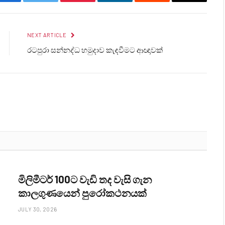
Facebook
Twitter
Pinterest
LinkedIn
Reddit
Email
NEXT ARTICLE
රටපුරා සන්නද්ධ හමුදාව කැඳවීමට ආඥාවක්
මිලිමීටර් 100ට වැඩි තද වැසි ගැන
කාලගුණයෙන් පුරෝකථනයක්
JULY 30, 2026