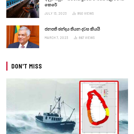
කෙරේ
JULY 13, 2023
950
VIEWS
ජනපති ඡන්දය තියන දවස කියයි
MARCH 7, 2023
867
VIEWS
DON'T MISS