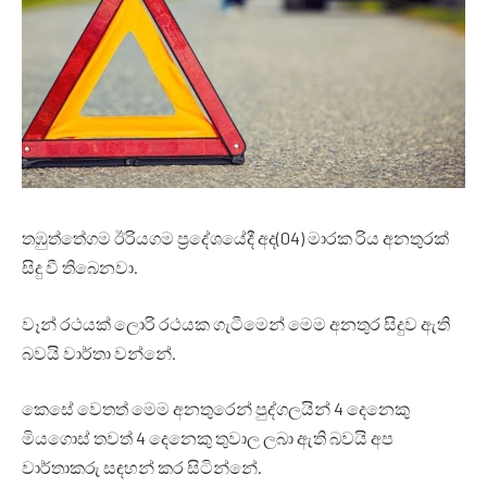
තඹුත්තේගම ඊරියගම ප්‍රදේශයේදී අද(04) මාරක රිය අනතුරක්
සිදු වී තිබෙනවා.
වෑන් රථයක් ලොරි රථයක ගැටීමෙන් මෙම අනතුර සිදුව ඇති
බවයි වාර්තා වන්නේ.
කෙසේ වෙතත් මෙම අනතුරෙන් පුද්ගලයින් 4 දෙනෙකු
මියගොස් තවත් 4 දෙනෙකු තුවාල ලබා ඇති බවයි අප
වාර්තාකරු සඳහන් කර සිටින්නේ.