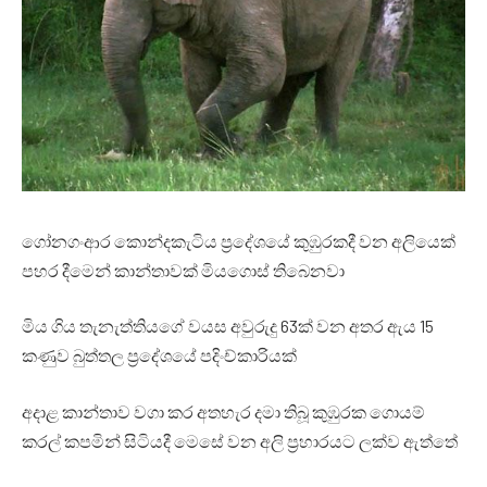
ගෝනගංආර කොන්දකැටිය ප්‍රදේශයේ කුඹුරකදී වන අලියෙක්
පහර දීමෙන් කාන්තාවක් මියගොස් තිබෙනවා
මිය ගිය තැනැත්තියගේ වයස අවුරුදු 63ක් වන අතර ඇය 15
කණුව බුත්තල ප්‍රදේශයේ පදිංච්කාරියක්
අදාළ කාන්තාව වගා කර අතහැර දමා තිබූ කුඹුරක ගොයම්
කරල් කපමින් සිටියදී මෙසේ වන අලි ප්‍රහාරයට ලක්ව ඇත්තේ