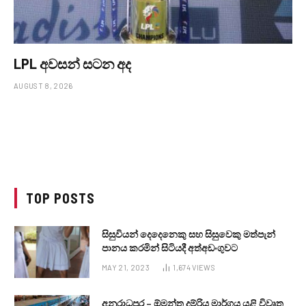
LPL අවසන් සටන අද
AUGUST 8, 2026
TOP POSTS
සිසුවියන් දෙදෙනෙකු සහ සිසුවෙකු මත්පැන්
පානය කරමින් සිටියදී අත්අඩංගුවට
MAY 21, 2023
1,674
VIEWS
අනුරාධපුර – ඕමන්ත දුම්රිය මාර්ගය යළි විවෘත