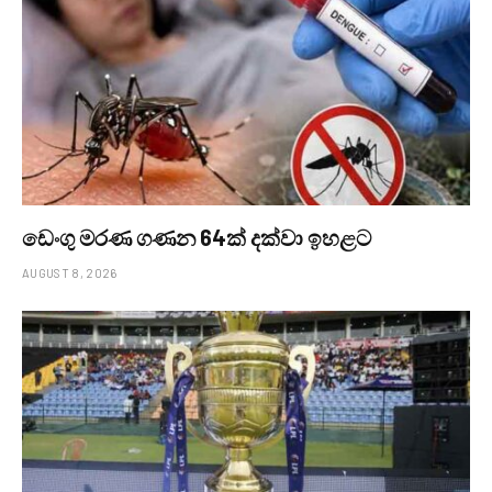
ඩෙංගු මරණ ගණන 64ක් දක්වා ඉහළට
AUGUST 8, 2026