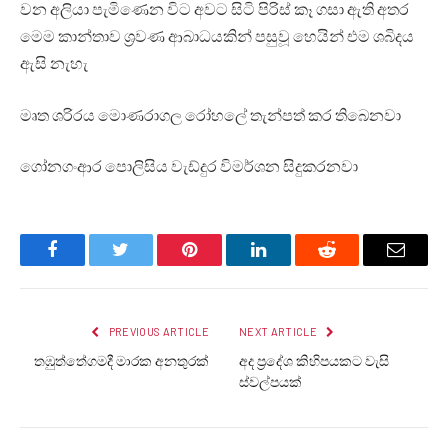
වන අලියා පැමිණෙන විට අවට සිටි පිරිස් කෑ ගසා ඇති අතර
මෙම කාන්තාව ශ්‍රවණ ආබාධයකින් පසුවූ හෙයින් එම ශබිදය
ඇසි නැහැ
මෘත ශරිරය මොණරාගල රෝහලේ තැන්පත් කර තිබෙනවා
ගෝනගංආර පොලිසිය වැඩ්දුර විමර්ශන සිදුකරනවා
Facebook
Twitter
Pinterest
LinkedIn
Reddit
Email
PREVIOUS ARTICLE
NEXT ARTICLE
තඹුත්තේගමදී මාරක අනතුරක්
අද ප්‍රදේශ කිහිපයකට වැසි
ස්වල්පයක්