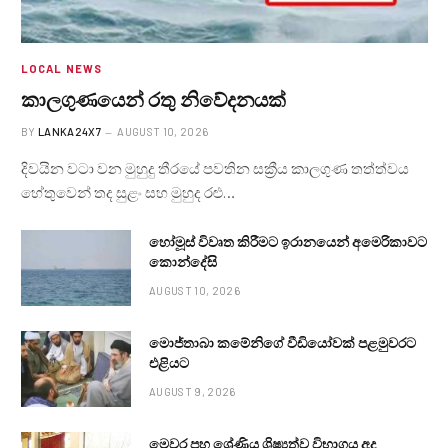
LOCAL NEWS
කාලගුණයෙන් ‍රතු නිවේදනයක්
BY
LANKA24X7
AUGUST 10, 2026
දිවයින වටා වන මුහුදු තීරයේ පවතින සක්‍රීය කාලගුණ තත්ත්වය
හේතුවෙන් තද සුළං සහ මුහුද රළු…
හෝමූස් විවෘත කිරීමට ඉරානයෙන් අමෙරිකාවට
කොන්දේසි
AUGUST 10, 2026
මොජ්තාබා කමේනිගේ වීඩියෝවක් පළමුවරට
එළියට
AUGUST 9, 2026
මෙවර පහ ශ්‍රේණිය ශිෂ්‍යත්ව විභාගය අද