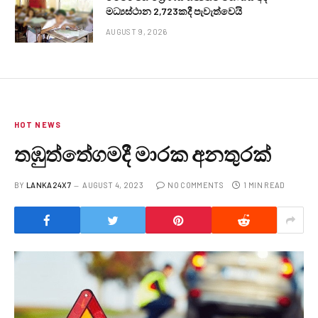
මධ්‍යස්ථාන 2,723කදී පැවැත්වෙයි
AUGUST 9, 2026
HOT NEWS
තඹුත්තේගමදී මාරක අනතුරක්
BY
LANKA24X7
AUGUST 4, 2023
NO COMMENTS
1 MIN READ