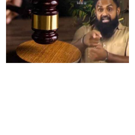
හරක් කටා ඇතුළු විත්තකරුවන්ට එරෙහි නඩුව –
PTA යටතේ චෝදනා පවත්වාගෙන යා නොහැක
JULY 31, 2026
මිලිමීටර් 100ට වැඩි තද වැසි ගැන කාලගුණයෙන්
පුරෝකථනයක්
JULY 30, 2026