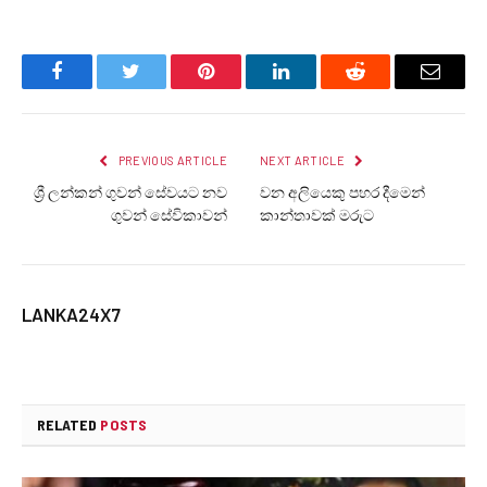
Facebook
Twitter
Pinterest
LinkedIn
Reddit
Email
PREVIOUS ARTICLE
NEXT ARTICLE
ශ්‍රී ලන්කන් ගුවන් සේවයට නව
වන අලියෙකු පහර දීමෙන්
ගුවන් සේවිකාවන්
කාන්තාවක් මරුට
LANKA24X7
RELATED
POSTS