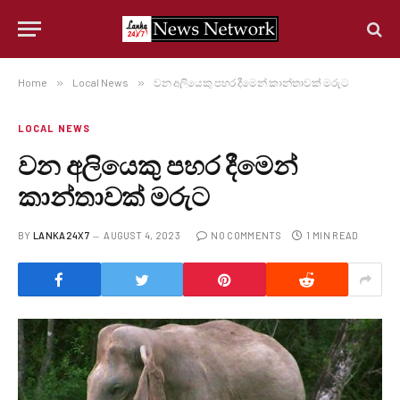
Home
»
Local News
»
වන අලියෙකු පහර දීමෙන් කාන්තාවක් මරුට
LOCAL NEWS
වන අලියෙකු පහර දීමෙන්
කාන්තාවක් මරුට
BY
LANKA24X7
AUGUST 4, 2023
NO COMMENTS
1 MIN READ