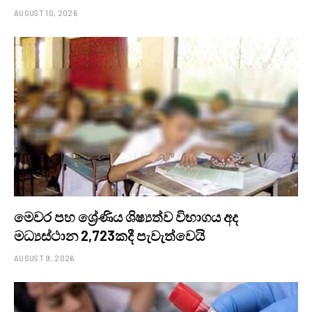
AUGUST 10, 2026
මෙවර පහ ශ්‍රේණිය ශිෂ්‍යත්ව විභාගය අද
මධ්‍යස්ථාන 2,723කදී පැවැත්වෙයි
AUGUST 9, 2026