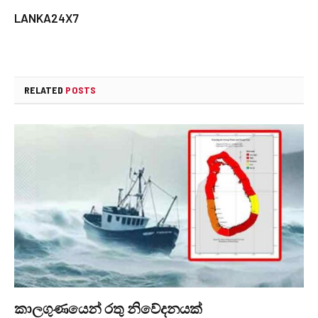
LANKA24X7
RELATED
POSTS
කාලගුණයෙන් ‍රතු නිවේදනයක්