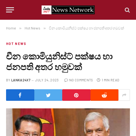
Home
»
Hot News
»
චීන කොමියුනිස්ට් පක්ෂය හා ජනපති අතර හමුවක්
HOT NEWS
චීන කොමියුනිස්ට් පක්ෂය හා
ජනපති අතර හමුවක්
BY
LANKA24X7
JULY 24, 2023
NO COMMENTS
1 MIN READ