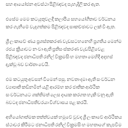
සහ ආයෝජන අවස්ථා පිළිබඳවද පැහැදිලි කර ඇත.
එසේම මෙම කටයුතුවලදී කලාපීය සහයෝගීතාව වර්ධනය
කර ගැනීමේ වැදගත්කම පිළිබඳවද සාකච්ඡාවට ලක් වී ඇත.
ශ්‍රී ලංකාවේ ණය ප්‍රශස්තකරණ වැඩසටහනෙහි ප්‍රගතිය මෙන්ම
රජය ක්‍රියාවට නංවා ඇති ප්‍රතිසංස්කරණ වැඩපිළිවෙළ
පිළිබඳවද ජනාධිපති රනිල් වික්‍රමසිංහ මහතා මෙහිදී අදහස්
දැක්වූ බව වාර්තා වෙයි.
එම කටයුතු අවසන් වීමෙන් පසු, නවතා දමා ඇති සංවර්ධන
ව්‍යාපෘති කඩිනමින් යළි ආරම්භ කර ජාතික ආර්ථික
සංවර්ධනයට ශක්තිමත් ලෙස දායක කරගත හැකි වනු ඇති
බවටද ජනාධිපතිවරයා විශ්වාසය පළ කරයි.
අභියෝගාත්මක තත්ත්වයක් හමුවේ වුවද ශ්‍රී ලංකාවේ ආර්ථිකය
ස්ථාවර කිරීමට ජනාධිපති රනිල් වික්‍රමසිංහ මහතාගේ කැපවීම