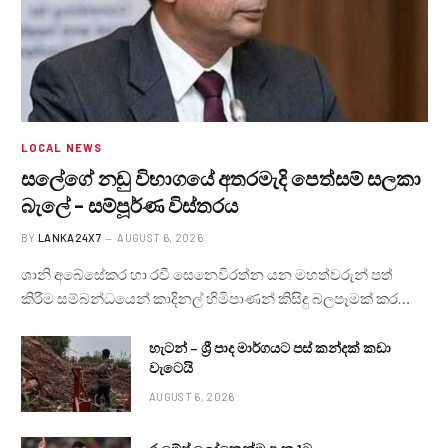
LOCAL NEWS
සලේගේ නඩු විභාගයේ අතරමැදි පෙත්සම් සලකා
බැලේ – සම්පූර්ණ විස්තරය
BY
LANKA24X7
AUGUST 6, 2026
ශානි අබේසේකර හා රවී සෙනෙවිරත්න යන මහත්වරුන් පත්
කිරීම සම්බන්ධයෙන් කාදිනල් හිමිපාණන් කිසිදු බලපෑමක් කර…
හැටන් – ශ්‍රී පාද මාර්ගයට පස් කන්දක් කඩා
වැටෙයි
AUGUST 6, 2026