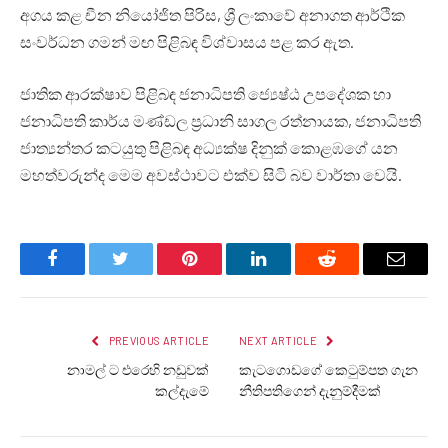
අගය කළ චීන නියෝජිත පිරිස, ශ්‍රී ලංකාවේ අනාගත ආර්ථික
සංවර්ධන ගමන් මඟ පිළිබඳ විශ්වාසය පළ කර ඇත.
ජාතික ආරක්ෂාව පිළිබඳ ජනාධිපති ජ්‍යෙෂ්ඨ උපදේශක හා
ජනාධිපති කාර්ය මණ්ඩල ප්‍රධානි සාගල රත්නායක, ජනාධිපති
ජාත්‍යන්තර කටයුතු පිළිබඳ අධ්‍යක්ෂ දිනුක් කොළඹගේ යන
මහත්වරුන්ද මෙම අවස්ථාවට එක්ව සිටි බව වාර්තා වෙයි.
Facebook
Twitter
Pinterest
LinkedIn
Reddit
Email
PREVIOUS ARTICLE
NEXT ARTICLE
නාමල් ට එරෙහි නඩුවක්
කැටගොඩගේ කෙටුම්පත ගැන
කල්දැමේ
නීතිපතිගෙන් දැනුම්දීමක්