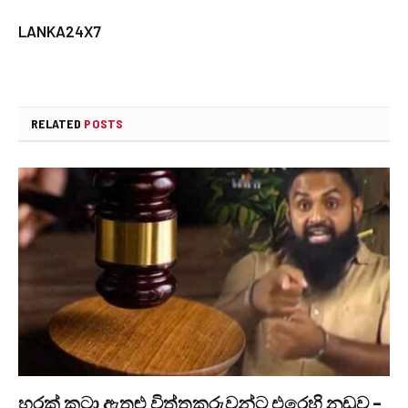
LANKA24X7
RELATED
POSTS
හරක් කටා ඇතුළු විත්තකරුවන්ට එරෙහි නඩුව –