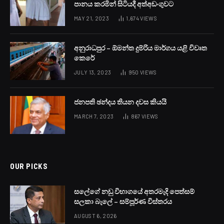
පානය කරමින් සිටියදී අත්අඩංගුවට
MAY 21, 2023
1,674
VIEWS
අනුරාධපුර – ඕමන්ත දුම්රිය මාර්ගය යළි විවෘත
කෙරේ
JULY 13, 2023
950
VIEWS
ජනපති ඡන්දය තියන දවස කියයි
MARCH 7, 2023
867
VIEWS
OUR PICKS
සලේගේ නඩු විභාගයේ අතරමැදි පෙත්සම්
සලකා බැලේ – සම්පූර්ණ විස්තරය
AUGUST 6, 2026