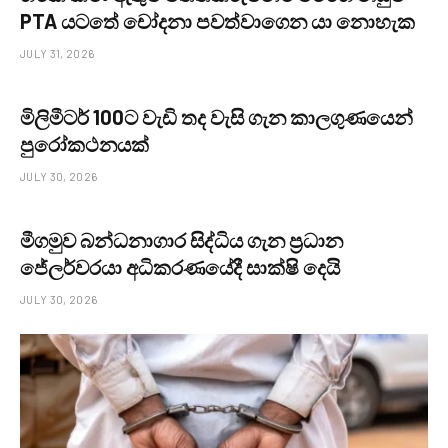
PTA යටතේ චෝදනා පවත්වාගෙන යා නොහැක
JULY 31, 2026
මිලිමීටර් 100ට වැඩි තද වැසි ගැන කාලගුණයෙන්
පුරෝකථනයක්
JULY 30, 2026
මීගමුව බන්ධනාගාර සිද්ධිය ගැන ප්‍රධාන
ජේලර්වරයා අධිකරණයේදී සාක්ෂි දෙයි
JULY 30, 2026