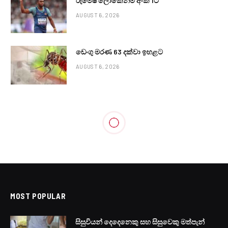
රුමේෂ් ලෝකෙන්ම අංක 1ට
AUGUST 6, 2026
ඩෙංගු මරණ 63 දක්වා ඉහළට
AUGUST 6, 2026
MOST POPULAR
සිසුවියන් දෙදෙනෙකු සහ සිසුවෙකු මත්පැන්