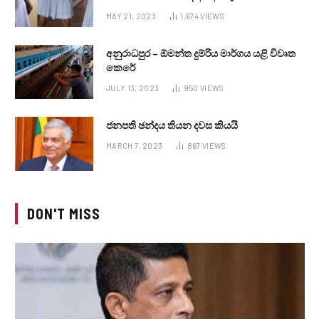
MAY 21, 2023
1,674
VIEWS
අනුරාධපුර – ඕමන්ත දුම්රිය මාර්ගය යළි විවෘත
කෙරේ
JULY 13, 2023
950
VIEWS
ජනපති ඡන්දය තියන දවස කියයි
MARCH 7, 2023
867
VIEWS
DON'T MISS