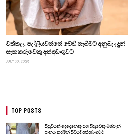
වත්තල, පල්ලියවත්තේ වෙඩි තැබීමට අනුබල දුන්
සැකකරුවෙකු අත්අඩංගුවට
JULY 30, 2026
TOP POSTS
සිසුවියන් දෙදෙනෙකු සහ සිසුවෙකු මත්පැන්
පානය කරමින් සිටියදී අත්අඩංගුවට