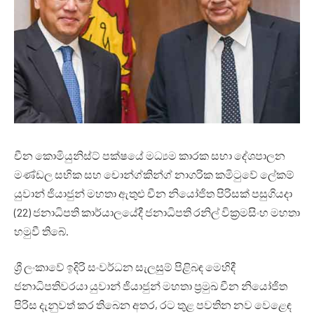
චීන කොමියුනිස්ට් පක්ෂයේ මධ්‍යම කාරක සභා දේශපාලන
මණ්ඩල සභික සහ චොන්ග්කින්ග් නාගරික කමිටුවේ ලේකම්
යුවාන් ජියාජුන් මහතා ඇතුළු චීන නියෝජිත පිරිසක් පසුගියදා
(22) ජනාධිපති කාර්යාලයේදී ජනාධිපති රනිල් වික්‍රමසිංහ මහතා
හමුවී තිබේ.
ශ්‍රී ලංකාවේ ඉදිරි සංවර්ධන සැලසුම් පිළිබඳ මෙහිදී
ජනාධිපතිවරයා යුවාන් ජියාජුන් මහතා ප්‍රමුඛ චීන නියෝජිත
පිරිස දැනුවත් කර තිබෙන අතර, රට තුළ පවතින නව වෙළෙඳ