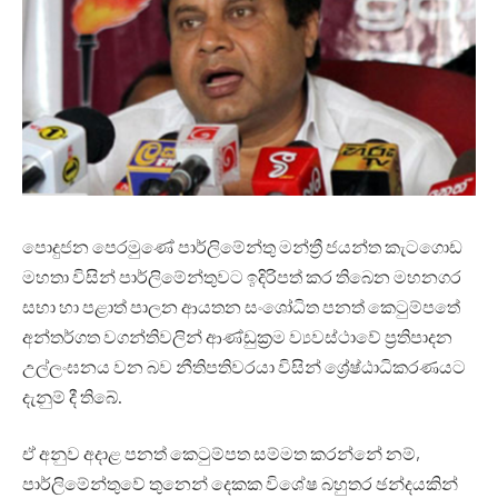
පොදුජන පෙරමුණේ පාර්ලිමේන්තු මන්ත්‍රී ජයන්ත කැටගොඩ
මහතා විසින් පාර්ලිමේන්තුවට ඉදිරිපත් කර තිබෙන මහනගර
සභා හා පළාත් පාලන ආයතන සංශෝධිත පනත් කෙටුම්පතේ
අන්තර්ගත වගන්තිවලින් ආණ්ඩුක්‍රම ව්‍යවස්ථාවේ ප්‍රතිපාදන
උල්ලංඝනය වන බව නීතිපතිවරයා විසින් ශ්‍රේෂ්ඨාධිකරණයට
දැනුම් දී තිබේ.
ඒ අනුව අදාළ පනත් කෙටුම්පත සම්මත කරන්නේ නම්,
පාර්ලිමේන්තුවේ තුනෙන් දෙකක විශේෂ බහුතර ඡන්දයකින්