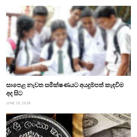
සාපෙළ නැවත සමීක්ෂණයට අයදුම්පත් කැඳවීම
අද සිට
JUNE 25, 2026