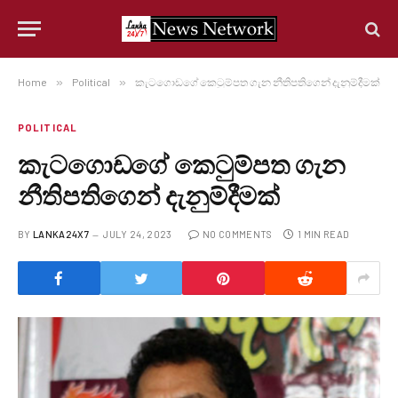
Home
»
Political
»
කැටගොඩගේ කෙටුම්පත ගැන නීතිපතිගෙන් දැනුම්දීමක්
POLITICAL
කැටගොඩගේ කෙටුම්පත ගැන
නීතිපතිගෙන් දැනුම්දීමක්
BY
LANKA24X7
JULY 24, 2023
NO COMMENTS
1 MIN READ