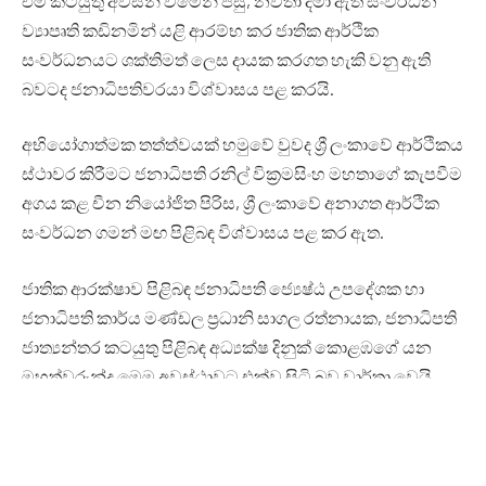
එම කටයුතු අවසන් වීමෙන් පසු, නවතා දමා ඇති සංවර්ධන
ව්‍යාපෘති කඩිනමින් යළි ආරම්භ කර ජාතික ආර්ථික
සංවර්ධනයට ශක්තිමත් ලෙස දායක කරගත හැකි වනු ඇති
බවටද ජනාධිපතිවරයා විශ්වාසය පළ කරයි.
අභියෝගාත්මක තත්ත්වයක් හමුවේ වුවද ශ්‍රී ලංකාවේ ආර්ථිකය
ස්ථාවර කිරීමට ජනාධිපති රනිල් වික්‍රමසිංහ මහතාගේ කැපවීම
අගය කළ චීන නියෝජිත පිරිස, ශ්‍රී ලංකාවේ අනාගත ආර්ථික
සංවර්ධන ගමන් මඟ පිළිබඳ විශ්වාසය පළ කර ඇත.
ජාතික ආරක්ෂාව පිළිබඳ ජනාධිපති ජ්‍යෙෂ්ඨ උපදේශක හා
ජනාධිපති කාර්ය මණ්ඩල ප්‍රධානි සාගල රත්නායක, ජනාධිපති
ජාත්‍යන්තර කටයුතු පිළිබඳ අධ්‍යක්ෂ දිනුක් කොළඹගේ යන
මහත්වරුන්ද මෙම අවස්ථාවට එක්ව සිටි බව වාර්තා වෙයි.
Facebook
Twitter
Pinterest
LinkedIn
Reddit
Email