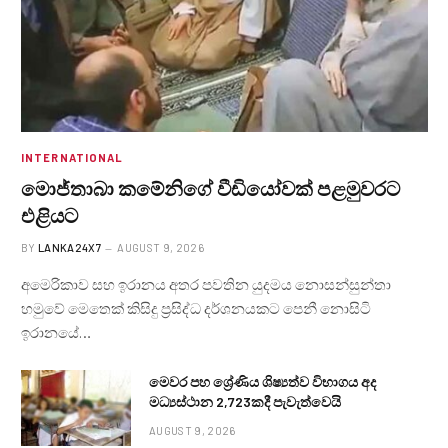
INTERNATIONAL
මොජ්තාබා කමේනිගේ වීඩියෝවක් පළමුවරට
එළියට
BY
LANKA24X7
AUGUST 9, 2026
අමෙරිකාව සහ ඉරානය අතර පවතින යුදමය නොසන්සුන්තා
හමුවේ මෙතෙක් කිසිදු ප්‍රසිද්ධ දර්ශනයකට පෙනී නොසිටි
ඉරානයේ…
මෙවර පහ ශ්‍රේණිය ශිෂ්‍යත්ව විභාගය අද
මධ්‍යස්ථාන 2,723කදී පැවැත්වෙයි
AUGUST 9, 2026