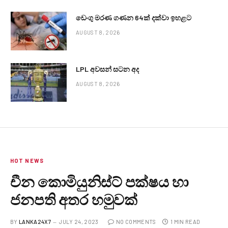
ඩෙංගු මරණ ගණන 64ක් දක්වා ඉහළට
AUGUST 8, 2026
LPL අවසන් සටන අද
AUGUST 8, 2026
HOT NEWS
චීන කොමියුනිස්ට් පක්ෂය හා
ජනපති අතර හමුවක්
BY
LANKA24X7
JULY 24, 2023
NO COMMENTS
1 MIN READ