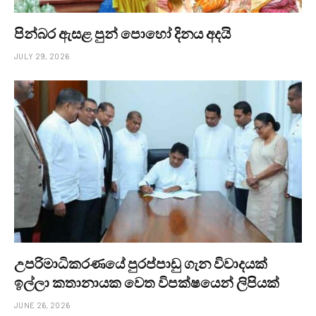
පින්බර ඇසළ පුන් පොහෝ දිනය අදයි
JULY 29, 2026
උපරිමාධිකරණයේ පුරප්පාඩු ගැන විවාදයක්
ඉල්ලා කතානායක වෙත විපක්ෂයෙන් ලිපියක්
JUNE 26, 2026