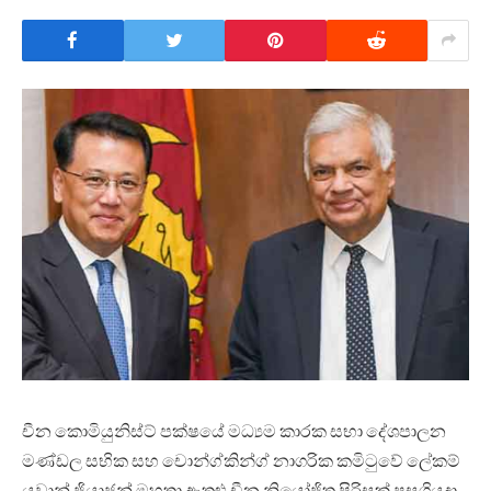
චීන කොමියුනිස්ට් පක්ෂයේ මධ්‍යම කාරක සභා දේශපාලන
මණ්ඩල සභික සහ චොන්ග්කින්ග් නාගරික කමිටුවේ ලේකම්
යුවාන් ජියාජුන් මහතා ඇතුළු චීන නියෝජිත පිරිසක් පසුගියදා