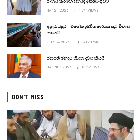
පානය කරමින් සිටියදී අත්අඩංගුවට
MAY 21, 2023
1,674
VIEWS
අනුරාධපුර – ඕමන්ත දුම්රිය මාර්ගය යළි විවෘත
කෙරේ
JULY 13, 2023
950
VIEWS
ජනපති ඡන්දය තියන දවස කියයි
MARCH 7, 2023
867
VIEWS
DON'T MISS