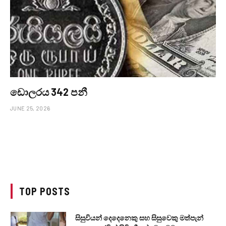
ඩොලරය 342 පනී
JUNE 25, 2026
TOP POSTS
සිසුවියන් දෙදෙනෙකු සහ සිසුවෙකු මත්පැන්