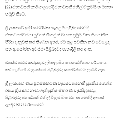
(22) ජනාධිපති කාර්යාලයේදී ජනාධිපති රනිල් වික්‍රමසිංහ මහතා
හමුවී තිබේ.
ශ්‍රී ලංකාවේ ඉදිරි සංවර්ධන සැලසුම් පිළිබඳ මෙහිදී
ජනාධිපතිවරයා යුවාන් ජියාජුන් මහතා ප්‍රමුඛ චීන නියෝජිත
පිරිස දැනුවත් කර තිබෙන අතර, රට තුළ පවතින නව වෙළෙඳ
සහ ආයෝජන අවස්ථා පිළිබඳවද පැහැදිලි කර ඇත.
එසේම මෙම කටයුතුවලදී කලාපීය සහයෝගීතාව වර්ධනය
කර ගැනීමේ වැදගත්කම පිළිබඳවද සාකච්ඡාවට ලක් වී ඇත.
ශ්‍රී ලංකාවේ ණය ප්‍රශස්තකරණ වැඩසටහනෙහි ප්‍රගතිය මෙන්ම
රජය ක්‍රියාවට නංවා ඇති ප්‍රතිසංස්කරණ වැඩපිළිවෙළ
පිළිබඳවද ජනාධිපති රනිල් වික්‍රමසිංහ මහතා මෙහිදී අදහස්
දැක්වූ බව වාර්තා වෙයි.