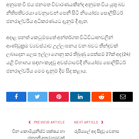
අනුමත වී එය ජනමත විචාරණයකින්ද අනුමත විය යුතු බව
නීතිපතිවරයා වෙනුවෙන් පෙනී සිටි නියෝජ්‍ය සොලිසිටර්
ජනරාල්වරිය අධිකරණයට දැනුම් දී ඇත.
අදාළ පනත් කෙටුම්පතේ අන්තර්ගත විධිවිධානවලින්
ආණ්ඩුක්‍රම ව්‍යවස්ථාව උල්ලංඝනය වන බවට තීන්දුවක්
ලබාදෙන ලෙස ඉල්ලා ගොනු කර තිබුණු පෙත්සම් 27ක් අද (24)
යළි විභාගය සඳහා කැඳවූ අවස්ථාවේදී නියෝජ්‍ය සොලිසිටර්
ජනරාල්වරිය මෙම දැනුම් දීම සිදු කළාය.
Facebook
Twitter
Pinterest
LinkedIn
Reddit
Email
PREVIOUS ARTICLE
NEXT ARTICLE
චීන කොමියුනිස්ට් පක්ෂය හා
රුපියලේ අද සිදුවූ වෙනස
ජනපති අතර හමුවක්