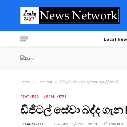
Local New
Home
»
Featured
»
ඩිජිටල් සේවා බද්ද ගැන IMF පැහැදිලි කරයි
FEATURED
LOCAL NEWS
ඩිජිටල් සේවා බද්ද ගැන 
BY
LANKA24X7
JULY 13, 2023
NO COMMENTS
1 MIN READ