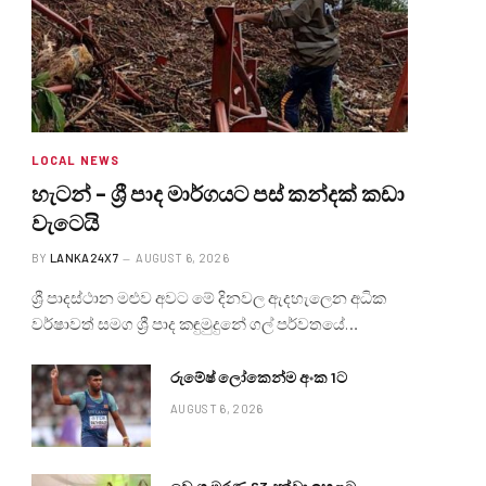
LOCAL NEWS
හැටන් – ශ්‍රී පාද මාර්ගයට පස් කන්දක් කඩා
වැටෙයි
BY
LANKA24X7
AUGUST 6, 2026
ශ්‍රී පාදස්ථාන මළුව අවට මේ දිනවල ඇදහැලෙන අධික
වර්ෂාවත් සමග ශ්‍රී පාද කඳුමුදුනේ ගල් පර්වතයේ…
රුමේෂ් ලෝකෙන්ම අංක 1ට
AUGUST 6, 2026