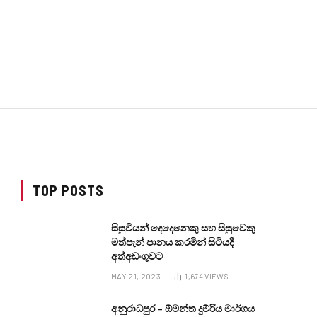
TOP POSTS
සිසුවියන් දෙදෙනෙකු සහ සිසුවෙකු
මත්පැන් පානය කරමින් සිටියදී
අත්අඩංගුවට
MAY 21, 2023
1,674
VIEWS
අනුරාධපුර – ඕමන්ත දුම්රිය මාර්ගය