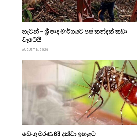
හැටන් – ශ්‍රී පාද මාර්ගයට පස් කන්දක් කඩා
වැටෙයි
AUGUST 6, 2026
ඩෙංගු මරණ 63 දක්වා ඉහළට