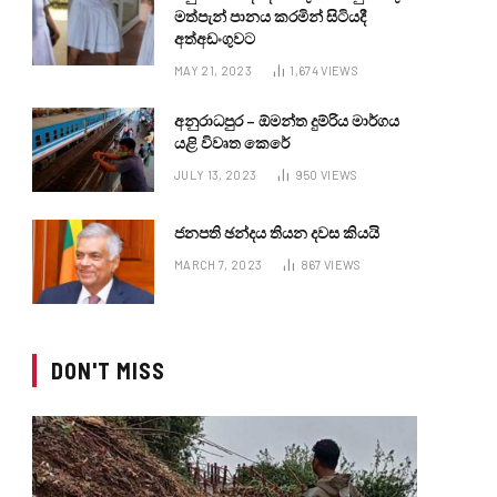
මත්පැන් පානය කරමින් සිටියදී
අත්අඩංගුවට
MAY 21, 2023
1,674
VIEWS
අනුරාධපුර – ඕමන්ත දුම්රිය මාර්ගය
යළි විවෘත කෙරේ
JULY 13, 2023
950
VIEWS
ජනපති ඡන්දය තියන දවස කියයි
MARCH 7, 2023
867
VIEWS
DON'T MISS