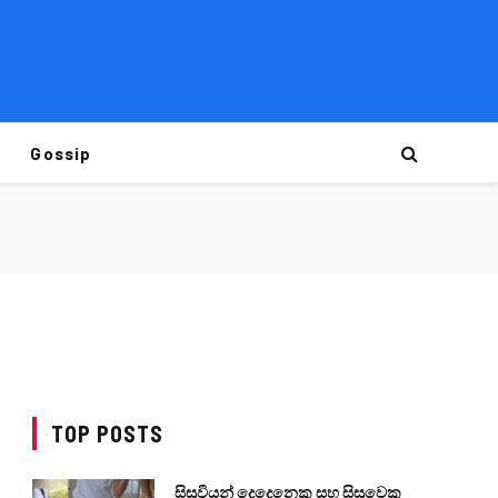
Gossip
TOP POSTS
සිසුවියන් දෙදෙනෙකු සහ සිසුවෙකු