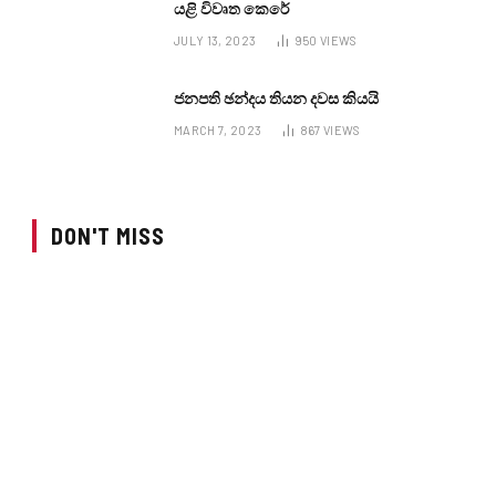
යළි විවෘත කෙරේ
JULY 13, 2023
950
VIEWS
ජනපති ඡන්දය තියන දවස කියයි
MARCH 7, 2023
867
VIEWS
DON'T MISS