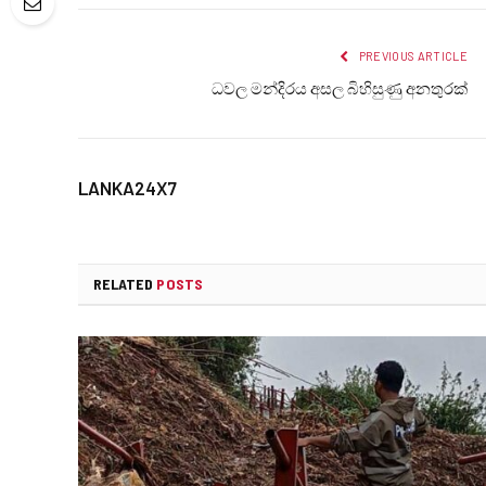
PREVIOUS ARTICLE
ධවල මන්දිරය අසල බිහිසුණු අනතුරක්
LANKA24X7
RELATED
POSTS