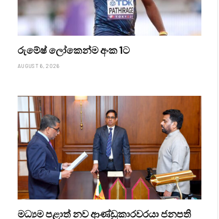
රුමේෂ් ලෝකෙන්ම අංක 1ට
AUGUST 6, 2026
මධ්‍යම පළාත් නව ආණ්ඩුකාරවරයා ජනපති