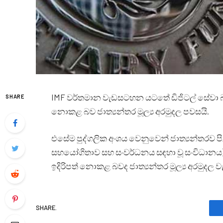
IMF වර්තමාන වැඩසටහන යටතේ ඩිජිටල් සේවා බද්
SHARE
නොකළ බව ජාත්‍යන්තර මූල්‍ය අරමුදල පවසයි.
එසේම පුද්ගලික අංශය වෙනුවෙන් ජාත්‍යන්තරව පිළ
සහයෝගිතාව සහ සංවර්ධනය සඳහා වූ සංවිධානය
ඉදිරිපත් නොකළ බවද ජාත්‍යන්තර මූල්‍ය අරමුදල වැ
SHARE.