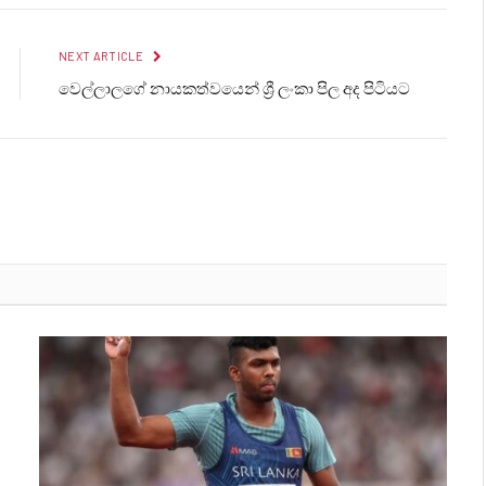
NEXT ARTICLE
වෙල්ලාලගේ නායකත්වයෙන් ශ්‍රී ලංකා පිල අද පිටියට