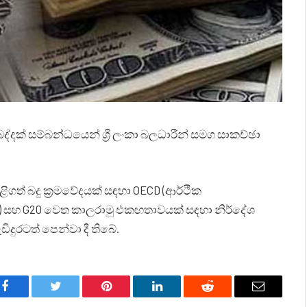
දක් සම්බන්ධයෙන් ශ්‍රී ලංකා බලධාරීන් සමග සාකච්ඡා
ිගත් බදු ක්‍රමවේදයක් සඳහා OECD (ආර්ථික
) සහ G20 වෙත කාලරාමු එකඟතාවයක් සඳහා නිර්දේශ
ඩිදුරටත් පෙන්වා දී තිබේ.
Facebook
Twitter
Pinterest
LinkedIn
Reddit
Email