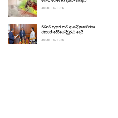
ඩෙංගු මරණ 63 දක්වා ඉහළට
AUGUST 6, 2026
මධ්‍යම පළාත් නව ආණ්ඩුකාරවරයා
ජනපති ඉදිරියේ දිවුරුම් දෙයි
AUGUST 5, 2026