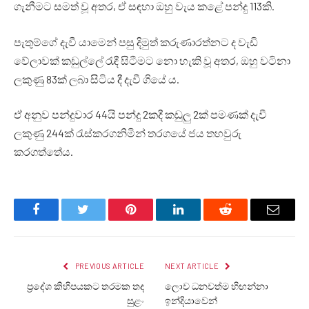
ගැනීමට සමත් වූ අතර, ඒ සඳහා ඔහු වැය කළේ පන්දු 113කි.
පැතුම්ගේ දැවී යාමෙන් පසු දිමුත් කරුණාරත්නට ද වැඩි
වේලාවක් කඩුල්ලේ රැඳී සිටීමට නො හැකි වූ අතර, ඔහු වටිනා
ලකුණු 83ක් ලබා සිටිය දී දැවී ගියේ ය.
ඒ අනුව පන්දුවාර 44යි පන්දු 2කදී කඩුලු 2ක් පමණක් දැවී
ලකුණු 244ක් රැස්කරගනිමින් තරගයේ ජය තහවුරු
කරගත්තේය.
Facebook
Twitter
Pinterest
LinkedIn
Reddit
Email
PREVIOUS ARTICLE
NEXT ARTICLE
ප්‍රදේශ කිහිපයකට තරමක තද
ලොව ධනවත්ම හිඟන්නා
සුළං
ඉන්දියාවෙන්