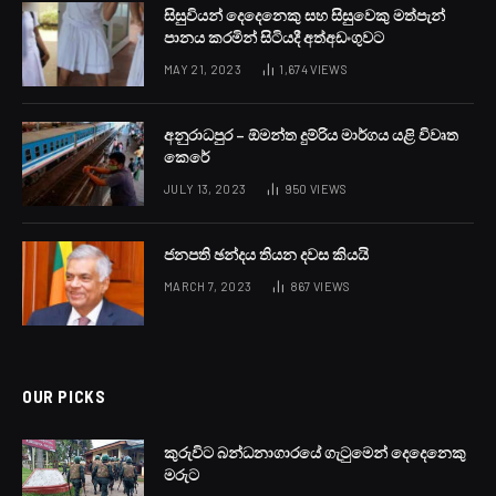
සිසුවියන් දෙදෙනෙකු සහ සිසුවෙකු මත්පැන්
පානය කරමින් සිටියදී අත්අඩංගුවට
MAY 21, 2023
1,674
VIEWS
අනුරාධපුර – ඕමන්ත දුම්රිය මාර්ගය යළි විවෘත
කෙරේ
JULY 13, 2023
950
VIEWS
ජනපති ඡන්දය තියන දවස කියයි
MARCH 7, 2023
867
VIEWS
OUR PICKS
කුරුවිට බන්ධනාගාරයේ ගැටුමෙන් දෙදෙනෙකු
මරුට