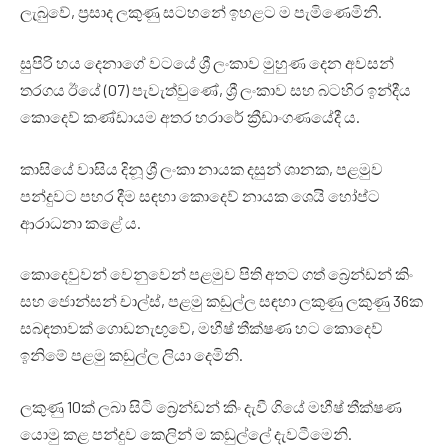
ලැබුවේ, ප්‍රසාද ලකුණු සටහනේ ඉහළට ම පැමිණෙමිනි.
සුපිරි හය දෙනාගේ වටයේ ශ්‍රී ලංකාව මුහුණ දෙන අවසන්
තරගය ඊයේ (07) පැවැත්වුණේ, ශ්‍රී ලංකාව සහ බටහිර ඉන්දීය
කොදෙව් කණ්ඩායම අතර හරාරේ ක්‍රීඩාංගණයේදී ය.
කාසියේ වාසිය දිනූ ශ්‍රී ලංකා නායක දසුන් ශානක, පළමුව
පන්දුවට පහර දීම සඳහා කොදෙව් නායක ශෙයි හෝප්ට
ආරාධනා කළේ ය.
කොදෙවුවන් වෙනුවෙන් පළමුව පිති අතට ගත් බ්‍රෙන්ඩන් කිං
සහ ජොන්සන් චාල්ස්, පළමු කඩුල්ල සඳහා ලකුණු ලකුණු 36ක
සබඳතාවක් ගොඩනැඟුවේ, මහීෂ් තීක්ෂණ හට කොදෙව්
ඉනිමේ පළමු කඩුල්ල ලියා දෙමිනි.
ලකුණු 10ක් ලබා සිටි බ්‍රෙන්ඩන් කිං දැවී ගියේ මහීෂ් තීක්ෂණ
යොමු කළ පන්දුව කෙලින් ම කඩුල්ලේ දැවටීමෙනි.