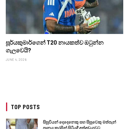
සූර්යකුමාර්ගෙන් T20 නායකත්ව ඔටුන්න
ගැලවෙයි?
JUNE 4, 2026
TOP POSTS
සිසුවියන් දෙදෙනෙකු සහ සිසුවෙකු මත්පැන්
පානය කරමින් සිටියදී අත්අඩංගුවට