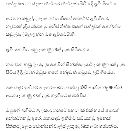
පන්දුවකට එක් ලකුණක් පමණක් ලබා සිටිය දී දැවී ගියේ ය.
අට වන කඩුල්ල ලෙස රොමාරියෝ ශෙපර්ඩ් දැවී ගියේ,
නැවතත් ක්‍රියාත්මක වූ මහීෂ් තීක්ෂණගේ පන්දුවක් කෙලින්ම
කඩුල්ලේ මැද ඉන්න මත දැවටෙමිනි.
දැවී යන විට ඔහු ලකුණු 26ක් ලබා සිටියේ ය.
නව වන කඩුල්ල ලෙස කෙවින් සින්ක්ලෙයාර් ලකුණු 25ක් ලබා
සිටිය දී දිල්ශාන් මධුසංකගේ පන්දුවක් හමුවේ දැවී ගියේය.
කොදෙව් ඉනිමේ නැංගුරම බවට පත් වූ කීසි කාති පන්දු 96කින්
අගනා ලකුණු 87ක් ලබා ගැනීමට සමත් විය.
ඔහුගේ ඉනිමට අලංකාර හතරේ පහර 6ක් එක් හයේ පහරක්
අන්තර්ගත වූ අතර, කොදෙව් ඉනිමට සවියක් වූ අනෙක්
පිතිකරු ලෙස ජොන්සන් චාල්ස් ලකුණු 39ක් ලබා ගත්තේ ය.