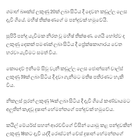
ශමාහ් බෲක්ස් ලකුණු 20ක් ලබා සිටිය දී දෙවන කඩුල්ල ලෙස
දැවී ගියේ, මහීෂ් තීක්ෂණගේ ම පන්දුවක් හමුවේයි.
සුපිරි පන්දු යැවීමක නිරත වූ මහීෂ් තීක්ෂණ, ශෙයි හෝප්ව ද
ලකුණු දෙකක් පමණක් ලබා සිටිය දී ප්‍රේක්ෂකාගාරය වෙත
හරවා යැවීමට සමත් විය.
කොදෙව් ඉනිමේ සිවු වැනි කඩුල්ල ලෙස ජොන්සන් චාල්ස්
ලකුණු 39ක් ලබා සිටිය දී දවා ගැනීමට මතීෂ පතිරණට හැකි
විය.
නිකලස් පූරන් ලකුණු 14ක් ලබා සිටිය දී දැවී ගියේ කණ්ඩායමට
අලුතින් කැඳවූ දුෂාන් හේමන්තගේ පන්දුවක් හමුවේය.
කයිල් මේයර්ස් සහන් ආරච්චිගේ විසින් යොමු කළ පන්දුවකින්
ලකුණු 18කට දැවී යද්දී රොස්ටන් චේස් දුෂාන් හේමන්තගේ