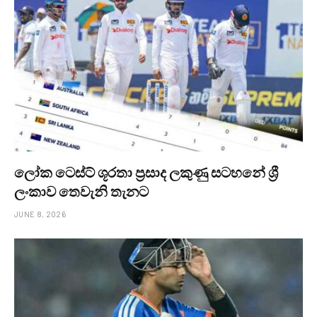
ලෝක ටෙස්ට් ශූරතා ප්‍රසාද ලකුණු සටහනේ ශ්‍රී
ලංකාව තෙවැනි තැනට
JUNE 8, 2026