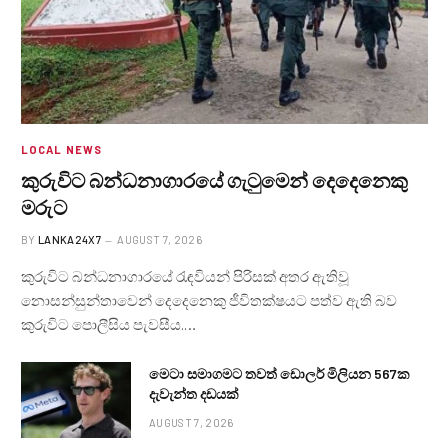
LOCAL NEWS
කුරුවිට බන්ධනාගාරයේ ගැටුමෙන් දෙදෙනෙකු
මරුට
BY
LANKA24X7
AUGUST 7, 2026
කුරුවිට බන්ධනාගාරයේ රැඳවියන් පිරිසක් අතර ඇතිවූ
නොසන්සුන්තාවෙන් දෙදෙනෙකු ජීවිතක්ෂයට පත්ව ඇති බව
කුරුවිට පොලීසිය පැවසීය.…
මෙටා සමාගමට තවත් ඩොලර් මිලියන 567ක
දැවැන්ත දඩයක්
AUGUST 7, 2026