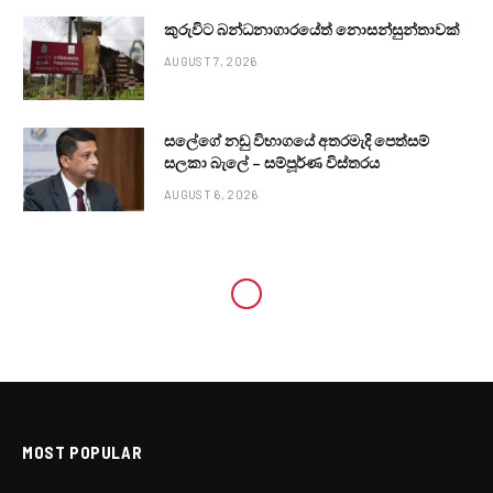
කුරුවිට බන්ධනාගාරයේත් නොසන්සුන්තාවක්
AUGUST 7, 2026
සලේගේ නඩු විභාගයේ අතරමැදි පෙත්සම්
සලකා බැලේ – සම්පූර්ණ විස්තරය
AUGUST 6, 2026
MOST POPULAR