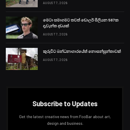
AUGUST 7, 2026
මෙටා සමාගමට තවත් ඩොලර් මිලියන 567ක
දැවැන්ත දඩයක්
AUGUST 7, 2026
කුරුවිට බන්ධනාගාරයේත් නොසන්සුන්තාවක්
AUGUST 7, 2026
Subscribe to Updates
Get the latest creative news from FooBar about art,
design and business.