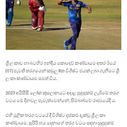
ශ්‍රී ලංකාව හා බටහිර ඉන්දීය කොදෙව් කණ්ඩායම අතර ඊයේ
(07) පැවති තරගයෙන් කඩුලු 8ක විශිෂ්ට ජයක් ලබා ගැනීමට ශ්‍රී
ලංකා කණ්ඩායම සමත් විය.
2023 අයිසීසී ලෝක කුසලානයට අදාළ සුදුසුකම් ලැබීමේ තරග
වටය මේ දිනවල පැවැත්වෙන්නේ, සිම්බාබ්වේ රාජ්‍යයේදී ය.
එහි මූලික තරග වටයේ දී විශිෂ්ට දස්කම් දැක්වූ ශ්‍රී ලංකා
කණ්ඩායම, සුපිරි හය දෙනාගේ තරග වටය සඳහා සුදුසුකම්