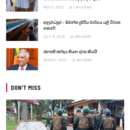
MAY 21, 2023
1,674
VIEWS
අනුරාධපුර – ඕමන්ත දුම්රිය මාර්ගය යළි විවෘත
කෙරේ
JULY 13, 2023
950
VIEWS
ජනපති ඡන්දය තියන දවස කියයි
MARCH 7, 2023
867
VIEWS
DON'T MISS