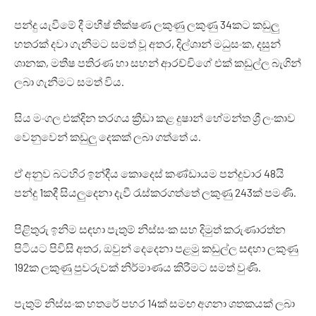
පන්දු යැවීමේ දී මහීෂ් තීක්ෂණ ලකුණු ලකුණු 34කට කඩුලු
හතරක් දවා ගැනීමට සමත් වූ අතර, දිල්ශාන් මධුසංක, දසුන්
ශානක, මතීෂ පතිරණ හා සහන් ආරච්චිගේ එක් කඩුල්ල බැගින්
ලබා ගැනීමට සමත් විය.
සිය මංගල එක්දින තරගය ක්‍රීඩා කළ දුෂාන් හේමන්ත ශ්‍රී ලංකාව
වෙනුවෙන් කඩුලු දෙකක් ලබා ගත්තේ ය.
ඒ අනුව බටහිර ඉන්දීය කොදෙස් කණ්ඩායම පන්දුවාර 48යි
පන්දු 1කදී සියලුදෙනා දැවී රැස්කරගත්තේ ලකුණු 243ක් පමණි.
පිළිතුරු ඉනිම සඳහා පැතුම් නිස්සංක සහ දිමුත් කරුණාරත්න
පිටියට පිවිසි අතර, ඔවුන් දෙදෙනා පළමු කඩුල්ල සඳහා ලකුණු
192ක ලකුණු පුවරුවක් නිර්මාණය කිරීමට සමත් වුණි.
පැතුම් නිස්සංක හතරේ පහර 14ක් සමඟ අගනා ශතකයක් ලබා