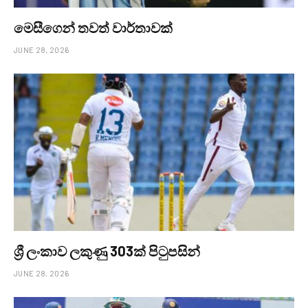
මෙසීගෙන් තවත් වාර්තාවක්
JUNE 28, 2026
ශ්‍රී ලංකාව ලකුණු 303ක් පිටුපසින්
JUNE 28, 2026