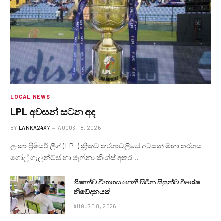
LOCAL NEWS
LPL අවසන් සටන අද
BY
LANKA24X7
AUGUST 8, 2026
ලංකා ප්‍රිමියර් ලීග් (LPL) ක්‍රිකට් තරගාවලියේ අවසන් මහා තරගය
ගෝල් ගැලන්ට්ස් හා ජැෆ්නා කිංග්ස් අතර…
ශිෂ්‍යත්ව විභාගය පෙනී සිටින සිසුන්ට විශේෂ
නිවේදනයක්
AUGUST 8, 2026