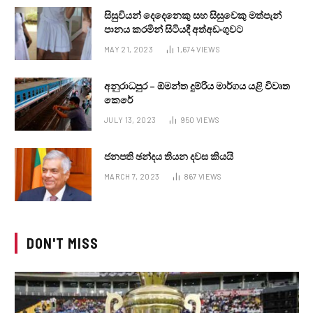
සිසුවියන් දෙදෙනෙකු සහ සිසුවෙකු මත්පැන්
පානය කරමින් සිටියදී අත්අඩංගුවට
MAY 21, 2023
1,674
VIEWS
අනුරාධපුර – ඕමන්ත දුම්රිය මාර්ගය යළි විවෘත
කෙරේ
JULY 13, 2023
950
VIEWS
ජනපති ඡන්දය තියන දවස කියයි
MARCH 7, 2023
867
VIEWS
DON'T MISS