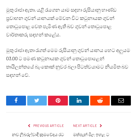
මුතු රාජා ඇතා, යළි රැගෙන යාම සඳහා රුසියානු භාණ්ඩ
ප්‍රවාහන ගුවන් යානයක් මේවන විට කටුනායක ගුවන්
තොටුපොළ වෙත පැමිණ ඇති බව ගුවන් තොටුපොළ
වාර්තාකරු සඳහන් කළේය.
මුතු රාජා ඇතා රැගත් මෙම රුසියානු ගුවන් යානය හෙට අලුයම
03.00 ට පමණ කටුනායක ගුවන් තොටුපොළෙන්
තායිලන්තයේ බැංකොක් නුවර බලා පිටත්වයාමට නියමිත බව
සඳහන් වේ.
Facebook
Twitter
Pinterest
LinkedIn
Reddit
Email
PREVIOUS ARTICLE
NEXT ARTICLE
නව ලිබරල්වාදී ක්‍රමවේදය රට
මත්පැන් මිල ඉහළ ට