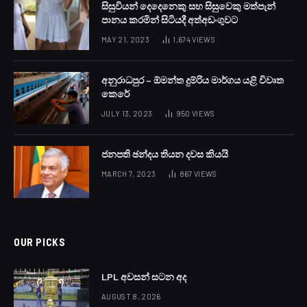
සිසුවියන් දෙදෙනෙකු සහ සිසුවෙකු මත්පැන්
පානය කරමින් සිටියදී අත්අඩංගුවට
MAY 21, 2023
1,674
VIEWS
අනුරාධපුර – ඕමන්ත දුම්රිය මාර්ගය යළි විවෘත
කෙරේ
JULY 13, 2023
950
VIEWS
ජනපති ඡන්දය තියන දවස කියයි
MARCH 7, 2023
867
VIEWS
OUR PICKS
LPL අවසන් සටන අද
AUGUST 8, 2026