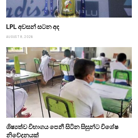
LPL අවසන් සටන අද
AUGUST 8, 2026
ශිෂ්‍යත්ව විභාගය පෙනී සිටින සිසුන්ට විශේෂ
නිවේදනයක්