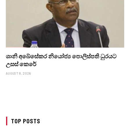
ශානි අබේසේකර නියෝජ්‍ය පොලිස්පති ධුරයට
උසස් කෙරේ
AUGUST 8, 2026
TOP POSTS