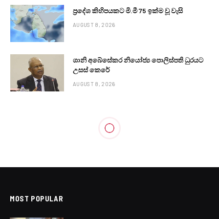
ප්‍රදේශ කිහිපයකට මි.මී 75 ඉක්ම වූ වැසි
AUGUST 8, 2026
ශානි අබේසේකර නියෝජ්‍ය පොලිස්පති ධුරයට
උසස් කෙරේ
AUGUST 8, 2026
MOST POPULAR