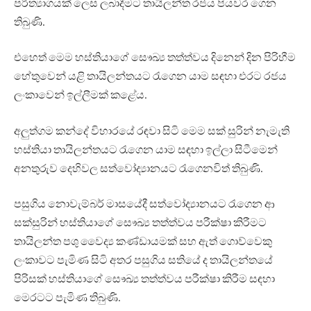
පරිත්‍යාගයක් ලෙස ලබාදීමට තායිලන්ත රජය පියවර ගෙන
තිබුණි.
එහෙත් මෙම හස්තියාගේ සෞඛ්‍ය තත්ත්වය දිනෙන් දින පිරිහීම
හේතුවෙන් යළි තායිලන්තයට රැගෙන යාම සඳහා එරට රජය
ලංකාවෙන් ඉල්ලීමක් කළේය.
අලුත්ගම කන්දේ විහාරයේ රඳවා සිටි මෙම සක් සුරින් නැමැති
හස්තියා තායිලන්තයට රැගෙන යාම සඳහා ඉල්ලා සිටීමෙන්
අනතුරුව දෙහිවල සත්වෝද්‍යානයට රැගෙනවිත් තිබුණි.
පසුගිය නොවැම්බර් මාසයේදී සත්වෝද්‍යානයට රැගෙන ආ
සක්සුරින් හස්තියාගේ සෞඛ්‍ය තත්ත්වය පරීක්ෂා කිරීමට
තායිලන්ත පශු වෛද්‍ය කණ්ඩායමක් සහ ඇත් ගොව්වෙකු
ලංකාවට පැමිණ සිටි අතර පසුගිය සතියේ ද තායිලන්තයේ
පිරිසක් හස්තියාගේ සෞඛ්‍ය තත්ත්වය පරීක්ෂා කිරීම සඳහා
මෙරටට පැමිණ තිබුණි.