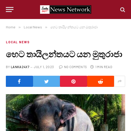
Home
»
Local News
»
හෙට තායිලන්තයට යන මුතුරාජා
LOCAL NEWS
හෙට තායිලන්තයට යන මුතුරාජා
BY
LANKA24X7
JULY 1, 2023
NO COMMENTS
1 MIN READ