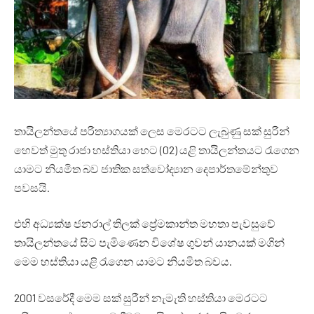
‍තායිලන්තයේ පරිත්‍යාගයක් ලෙස මෙරටට ලැබුණු සක් සුරින්
හෙවත් මුතු රාජා හස්තියා හෙට (02) යළි තායිලන්තයට රැගෙන
යාමට නියමිත බව ජාතික සත්වෝද්‍යාන දෙපාර්තමේන්තුව
පවසයි.
එහි අධ්‍යක්ෂ ජනරාල් තිලක් ප්‍රේමකාන්ත මහතා පැවසුවේ
තායිලන්තයේ සිට පැමිණෙන විශේෂ ගුවන් යානයක් මගින්
මෙම හස්තියා යළි රැගෙන යාමට නියමිත බවය.
2001 වසරේදී මෙම සක් සුරීන් නැමැති හස්තියා මෙරටට