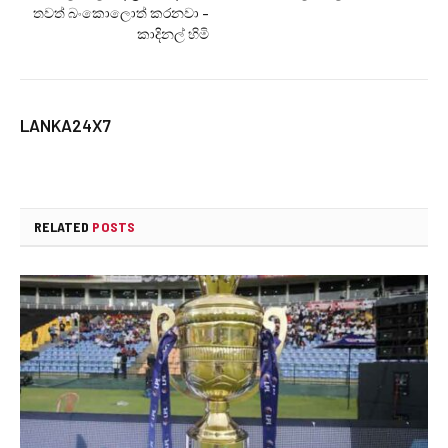
තවත් බංකොලොත් කරනවා –
කාදිනල් හිමි
LANKA24X7
RELATED
POSTS