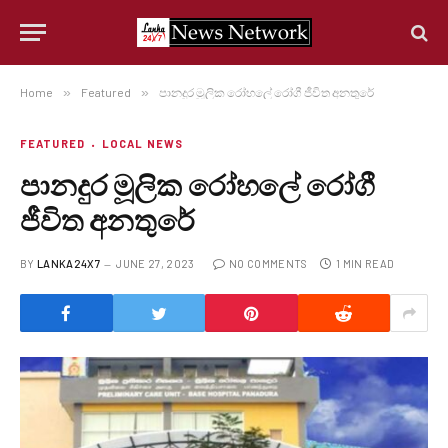
Home
»
Featured
»
පානදුර මූලික රෝහලේ රෝගී ජීවිත අනතුරේ
FEATURED
LOCAL NEWS
පානදුර මූලික රෝහලේ රෝගී
ජීවිත අනතුරේ
BY
LANKA24X7
JUNE 27, 2023
NO COMMENTS
1 MIN READ