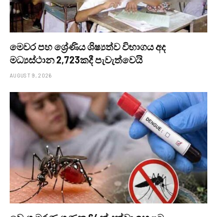
මෙවර පහ ශ්‍රේණිය ශිෂ්‍යත්ව විභාගය අද
මධ්‍යස්ථාන 2,723කදී පැවැත්වෙයි
AUGUST 9, 2026