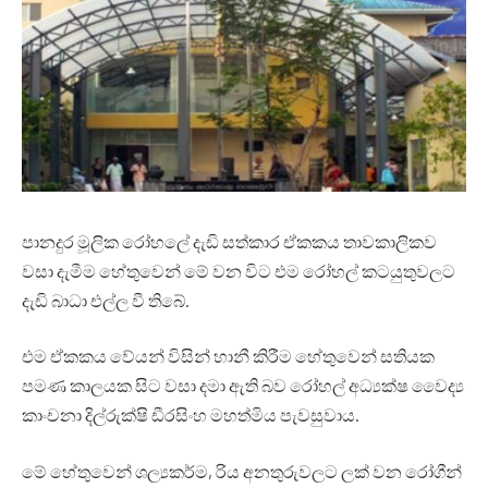
පානදුර මූලික රෝහලේ දැඩි සත්කාර ඒකකය තාවකාලිකව
වසා දැමීම හේතුවෙන් මේ වන විට එම රෝහල් කටයුතුවලට
දැඩි බාධා එල්ල වී තිබේ.
එම ඒකකය වේයන් විසින් හානී කිරීම හේතුවෙන් සතියක
පමණ කාලයක සිට වසා දමා ඇති බව රෝහල් අධ්‍යක්ෂ වෛද්‍ය
කාංචනා දිල්රුක්ෂි ඩීරසිංහ මහත්මිය පැවසුවාය.
මේ හේතුවෙන් ශල්‍යකර්ම, රිය අනතුරුවලට ලක් වන රෝගීන්