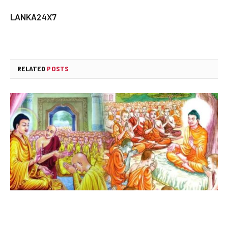
LANKA24X7
RELATED
POSTS
පින්බර ඇසළ පුන් පොහෝ දිනය අදයි