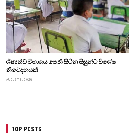
ශිෂ්‍යත්ව විභාගය පෙනී සිටින සිසුන්ට විශේෂ
නිවේදනයක්
AUGUST 8, 2026
TOP POSTS