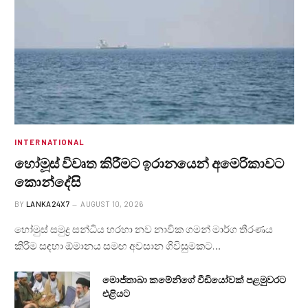
INTERNATIONAL
හෝමූස් විවෘත කිරීමට ඉරානයෙන් අමෙරිකාවට
කොන්දේසි
BY
LANKA24X7
AUGUST 10, 2026
හෝමුස් සමුද්‍ර සන්ධිය හරහා නව නාවික ගමන් මාර්ග තීරණය
කිරීම සඳහා ඕමානය සමඟ අවසාන ගිවිසුමකට…
මොජ්තාබා කමේනිගේ වීඩියෝවක් පළමුවරට
එළියට