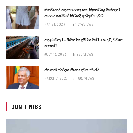
සිසුවියන් දෙදෙනෙකු සහ සිසුවෙකු මත්පැන්
පානය කරමින් සිටියදී අත්අඩංගුවට
MAY 21, 2023
1,674
VIEWS
අනුරාධපුර – ඕමන්ත දුම්රිය මාර්ගය යළි විවෘත
කෙරේ
JULY 13, 2023
950
VIEWS
ජනපති ඡන්දය තියන දවස කියයි
MARCH 7, 2023
867
VIEWS
DON'T MISS