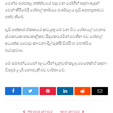
මෙන්ම බරපතළ තත්ත්වයේ පසු වන රෝගීන් සඳහා ඇඳන්
වෙන් කිරීමේදී රෝහල් කාර්යය මණ්ඩලය දැඩි අපහසුතාවට
පත්ව තිබේ.
දැඩි සත්කාර ඒකකයේ කටයුතු මේ වන විට රෝහලේ වෙනම
ස්ථානයක තාවකාලිකව සිදුකෙරෙමින් පවතින බව රෝහල්
අධ්‍යක්ෂ වෛද්‍ය කාංචනා දිල්රුක්ෂි ඩීරසිංහ මහත්මිය
පැවසුවාය.
මේ සම්බන්ධයෙන් බලධාරීන් දැනුවත් කළද මෙතෙක් ඒ සඳහා
විසදුම් ලැබී නොමැති බව වාර්තා වේ.
Facebook
Twitter
Pinterest
LinkedIn
Reddit
Email
PREVIOUS ARTICLE
NEXT ARTICLE