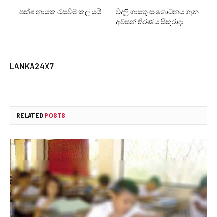
පක්ෂ නායක රැස්වීම කල් යයි
විදුලි ගාස්තු සංශෝධනය ගැන
අවසන් තීරණය සිකුරාදා
LANKA24X7
RELATED
POSTS