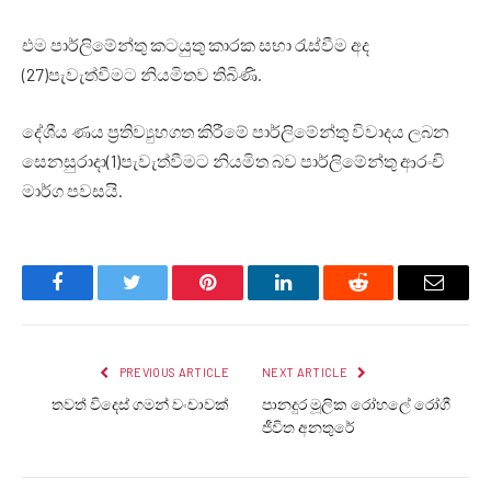
එම පාර්ලිමේන්තු කටයුතු කාරක සභා රැස්වීම අද
(27)පැවැත්වීමට නියමිතව තිබිණි.
දේශීය ණය ප්‍රතිව්‍යුහගත කිරීමේ පාර්ලිමේන්තු විවාදය ලබන
සෙනසුරාදා(1)පැවැත්වීමට නියමිත බව පාර්ලිමේන්තු ආරංචි
මාර්ග පවසයි.
Facebook
Twitter
Pinterest
LinkedIn
Reddit
Email
PREVIOUS ARTICLE
NEXT ARTICLE
තවත් විදෙස් ගමන් වංචාවක්
පානදුර මූලික රෝහලේ රෝගී
ජීවිත අනතුරේ