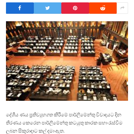
දේශීය ණය ප්‍රතිව්‍යුහගත කිරීමේ පාර්ලිමේන්තු විවාදයට දින
තීරණය කෙරෙන පාර්ලිමේන්තු කටයුතු කාරක සභා රැස්වීම
ලබන සිකුරාදාට කල් දමා ඇත.