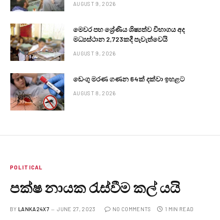
AUGUST 9, 2026
මෙවර පහ ශ්‍රේණිය ශිෂ්‍යත්ව විභාගය අද
මධ්‍යස්ථාන 2,723කදී පැවැත්වෙයි
AUGUST 9, 2026
ඩෙංගු මරණ ගණන 64ක් දක්වා ඉහළට
AUGUST 8, 2026
POLITICAL
පක්ෂ නායක රැස්වීම කල් යයි
BY
LANKA24X7
JUNE 27, 2023
NO COMMENTS
1 MIN READ