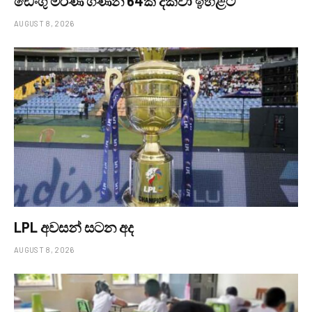
ඩෙංගු මරණ ගණන 64ක් දක්වා ඉහළට
AUGUST 8, 2026
LPL අවසන් සටන අද
AUGUST 8, 2026