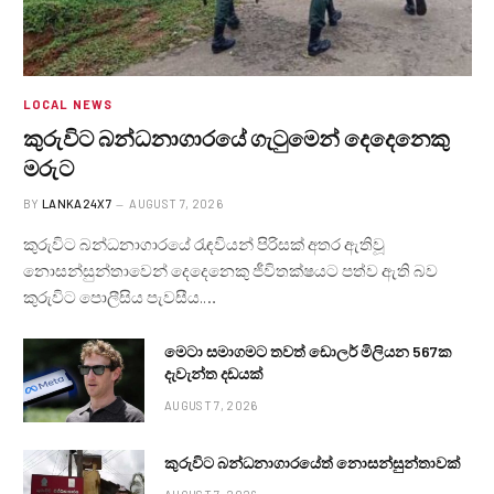
LOCAL NEWS
කුරුවිට බන්ධනාගාරයේ ගැටුමෙන් දෙදෙනෙකු
මරුට
BY
LANKA24X7
AUGUST 7, 2026
කුරුවිට බන්ධනාගාරයේ රැඳවියන් පිරිසක් අතර ඇතිවූ
නොසන්සුන්තාවෙන් දෙදෙනෙකු ජීවිතක්ෂයට පත්ව ඇති බව
කුරුවිට පොලීසිය පැවසීය.…
මෙටා සමාගමට තවත් ඩොලර් මිලියන 567ක
දැවැන්ත දඩයක්
AUGUST 7, 2026
කුරුවිට බන්ධනාගාරයේත් නොසන්සුන්තාවක්