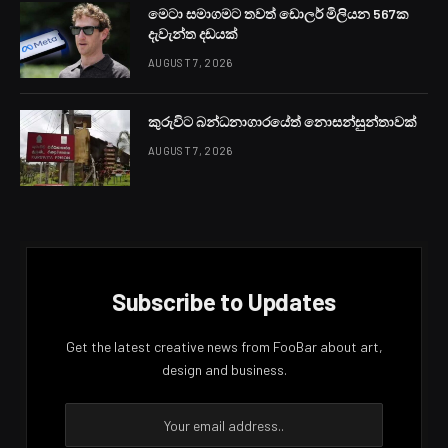
මෙටා සමාගමට තවත් ඩොලර් මිලියන 567ක
දැවැන්ත දඩයක්
AUGUST 7, 2026
කුරුවිට බන්ධනාගාරයේත් නොසන්සුන්තාවක්
AUGUST 7, 2026
Subscribe to Updates
Get the latest creative news from FooBar about art,
design and business.