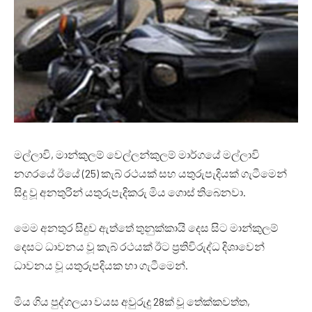
මල්ලාවි, මාන්කුලම් වෙල්ලන්කුලම් මාර්ගයේ මල්ලාවි
නගරයේ ඊයේ (25) කැබ් රථයක් සහ යතුරුපැදියක් ගැටීමෙන්
සිදු වූ අනතුරින් යතුරුපැදිකරු මිය ගොස් තිබෙනවා.
මෙම අනතුර සිදුව ඇත්තේ තුනුක්කායි දෙස සිට මාන්කුලම්
දෙසට ධාවනය වූ කැබ් රථයක් ඊට ප්‍රතිවිරුද්ධ දිශාවෙන්
ධාවනය වූ යතුරුපදියක හා ගැටීමෙන්.
මිය ගිය පුද්ගලයා වයස අවුරුදු 28ක් වූ තේක්කවත්ත,