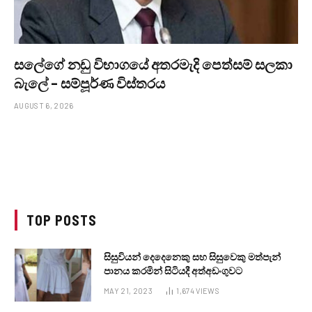
සලේගේ නඩු විභාගයේ අතරමැදි පෙත්සම් සලකා
බැලේ – සම්පූර්ණ විස්තරය
AUGUST 6, 2026
TOP POSTS
සිසුවියන් දෙදෙනෙකු සහ සිසුවෙකු මත්පැන්
පානය කරමින් සිටියදී අත්අඩංගුවට
MAY 21, 2023
1,674
VIEWS