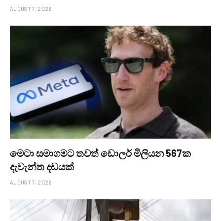
AUGUST 7, 2026
මෙටා සමාගමට තවත් ඩොලර් මිලියන 567ක
දැවැන්ත දඩයක්
AUGUST 7, 2026