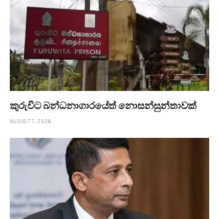
කුරුවිට බන්ධනාගාරයේත් නොසන්සුන්තාවක්
AUGUST 7, 2026