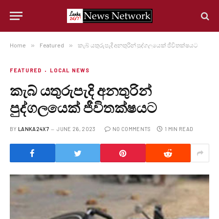
Home
»
Featured
»
කැබ් යතුරුපැදි අනතුරින් පුද්ගලයෙක් ජීවිතක්ෂයට
FEATURED
LOCAL NEWS
කැබ් යතුරුපැදි අනතුරින්
පුද්ගලයෙක් ජීවිතක්ෂයට
BY
LANKA24X7
JUNE 26, 2023
NO COMMENTS
1 MIN READ