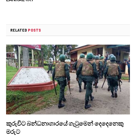
RELATED
POSTS
කුරුවිට බන්ධනාගාරයේ ගැටුමෙන් දෙදෙනෙකු
මරුට