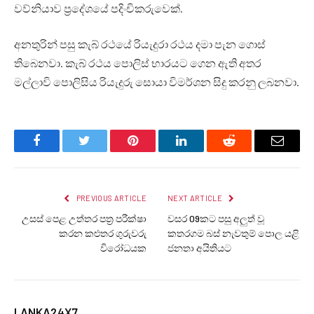
වව්නියාව ප්‍රදේශයේ පදිංචිකරුවෙක්.
අනතුරින් පසු කැබ් රථයේ රියැදුරා රථය දමා පැන ගොස්
තිබෙනවා. කැබ් රථය පොලිස් භාරයට ගෙන ඇති අතර
මල්ලාවි පොලිසිය රියැදුරු සොයා විමර්ශන සිදු කරනු ලබනවා.
Facebook
Twitter
Pinterest
LinkedIn
Reddit
Email
PREVIOUS ARTICLE
NEXT ARTICLE
උසස් පෙළ උත්තර පත්‍ර පරීක්ෂා
වසර 09කට පසු අලුත් වූ
කරන කළුතර ගුරුවරු
කතරගම බස් නැවතුම් පොල යළි
විරෝධයක
ජනතා අයිතියට
LANKA24X7