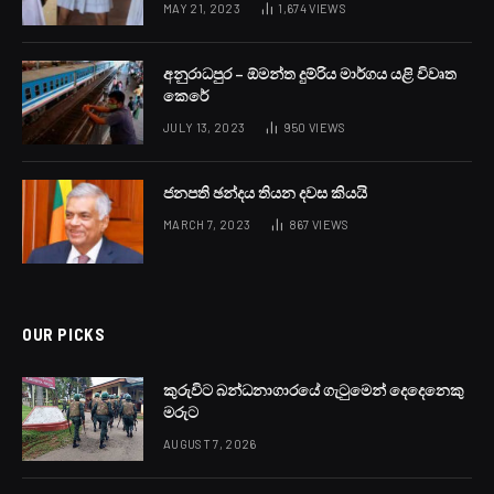
MAY 21, 2023
1,674
VIEWS
අනුරාධපුර – ඕමන්ත දුම්රිය මාර්ගය යළි විවෘත
කෙරේ
JULY 13, 2023
950
VIEWS
ජනපති ඡන්දය තියන දවස කියයි
MARCH 7, 2023
867
VIEWS
OUR PICKS
කුරුවිට බන්ධනාගාරයේ ගැටුමෙන් දෙදෙනෙකු
මරුට
AUGUST 7, 2026