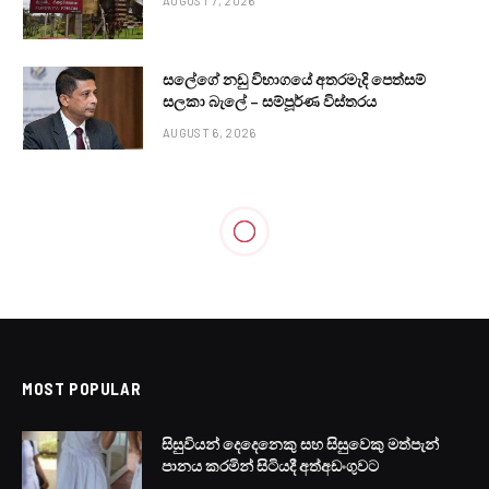
AUGUST 7, 2026
සලේගේ නඩු විභාගයේ අතරමැදි පෙත්සම්
සලකා බැලේ – සම්පූර්ණ විස්තරය
AUGUST 6, 2026
MOST POPULAR
සිසුවියන් දෙදෙනෙකු සහ සිසුවෙකු මත්පැන්
පානය කරමින් සිටියදී අත්අඩංගුවට