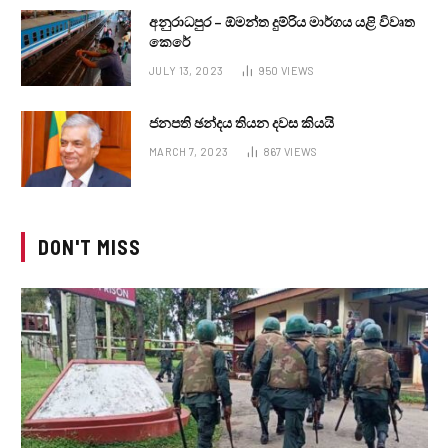
අනුරාධපුර – ඕමන්ත දුම්රිය මාර්ගය යළි විවෘත
කෙරේ
JULY 13, 2023
950
VIEWS
ජනපති ඡන්දය තියන දවස කියයි
MARCH 7, 2023
867
VIEWS
DON'T MISS