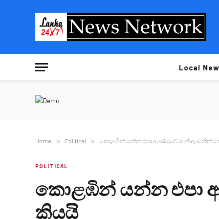
Local New
Home
»
Political
»
කොළඹින් යන්න එපා ආණ්ඩුවේ මැති ඇමැතින්ට 
POLITICAL
කොළඹින් යන්න එපා ආ
කියයි