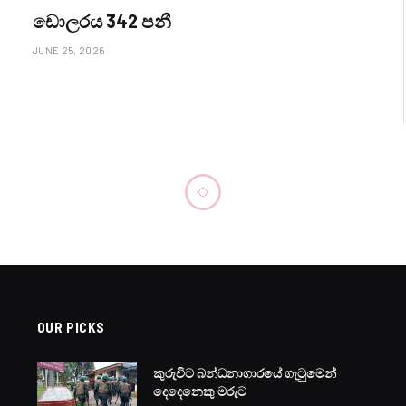
ඩොලරය 342 පනී
JUNE 25, 2026
AD
est
Reddit