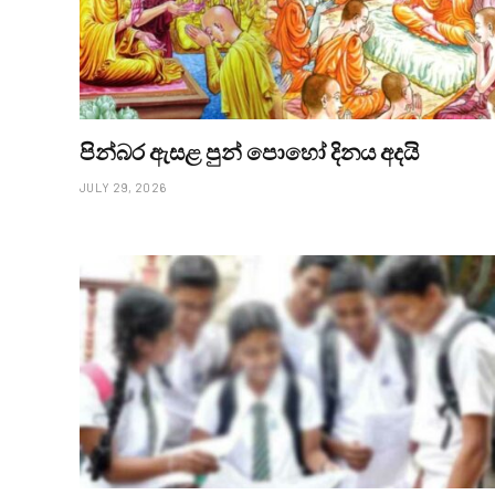
පින්බර ඇසළ පුන් පොහෝ දිනය අදයි
JULY 29, 2026