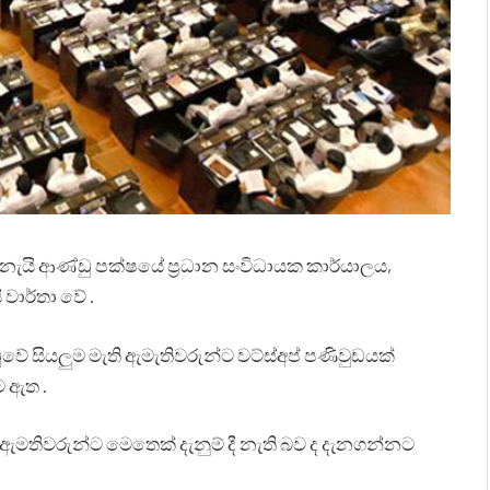
නැයි ආණ්ඩු පක්ෂයේ ප්‍රධාන සංවිධායක කාර්යාලය,
 වාර්තා වේ .
වේ සියලුම මැති ඇමැතිවරුන්ට වට්ස්අප් පණිවුඩයක්
ට ඇත .
ඇමතිවරුන්ට මෙතෙක් දැනුම් දී නැති බව ද දැනගන්නට