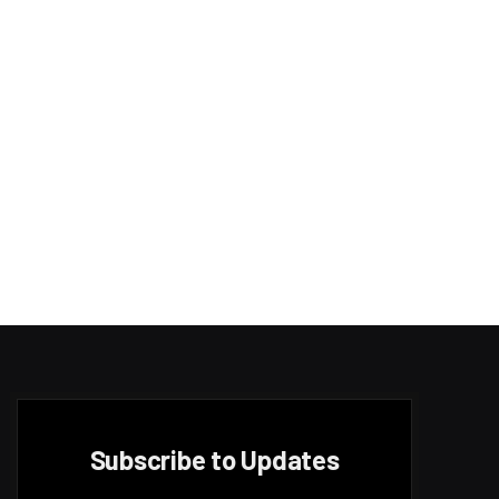
TOP POSTS
සිසුවියන් දෙදෙනෙකු සහ සිසුවෙකු
මත්පැන් පානය කරමින් සිටියදී
අත්අඩංගුවට
MAY 21, 2023
1,674
VIEWS