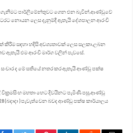
ර ගැනීමට පාර්ලිමේන්තුවට ගෙන එන බැවින්,ආණ්ඩුවේ
පිටරට නොයන ලෙස දැනුම්දී ඇතැයි දේශපාලන ආරංචි
් කිරීම සඳහා හදිසි අවශ්‍යතාවක් ලෙස සලකා,ලබන
ිතව ඈතැයි එම ආරංචි මාර්ග වලින් පැවසේ.
් සංචාර ද මේ සතියේ නතර කර ඇතැයි ආණ්ඩු පක්ෂ
ික්‍රමසිංහ මහතා හෙට දිවයිනට පැමිණි පසු,ආණ්ඩු
 28 (බදාදා ) පැවැත්වෙන බවද ආණ්ඩු පක්ෂ කාර්යාලය