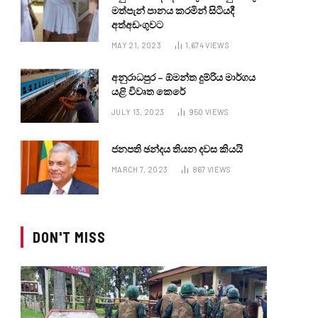
මත්පැන් පානය කරමින් සිටියදී
අත්අඩංගුවට
MAY 21, 2023
1,674
VIEWS
අනුරාධපුර – ඕමන්ත දුම්රිය මාර්ගය
යළි විවෘත කෙරේ
JULY 13, 2023
950
VIEWS
ජනපති ඡන්දය තියන දවස කියයි
MARCH 7, 2023
867
VIEWS
DON'T MISS