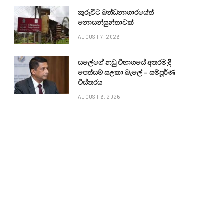
කුරුවිට බන්ධනාගාරයේත්
නොසන්සුන්තාවක්
AUGUST 7, 2026
සලේගේ නඩු විභාගයේ අතරමැදි
පෙත්සම් සලකා බැලේ – සම්පූර්ණ
විස්තරය
AUGUST 6, 2026