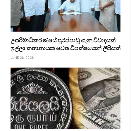
උපරිමාධිකරණයේ පුරප්පාඩු ගැන විවාදයක්
ඉල්ලා කතානායක වෙත විපක්ෂයෙන් ලිපියක්
JUNE 26, 2026