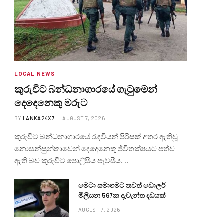
LOCAL NEWS
කුරුවිට බන්ධනාගාරයේ ගැටුමෙන්
දෙදෙනෙකු මරුට
BY
LANKA24X7
AUGUST 7, 2026
කුරුවිට බන්ධනාගාරයේ රැඳවියන් පිරිසක් අතර ඇතිවූ
නොසන්සුන්තාවෙන් දෙදෙනෙකු ජීවිතක්ෂයට පත්ව
ඇති බව කුරුවිට පොලීසිය පැවසීය.…
මෙටා සමාගමට තවත් ඩොලර්
මිලියන 567ක දැවැන්ත දඩයක්
AUGUST 7, 2026