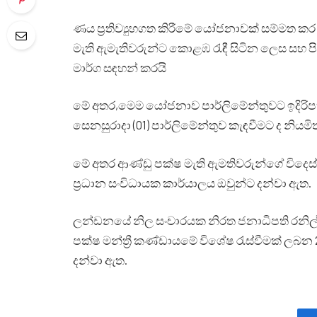
ණය ප්‍රතිව්‍යුහගත කිරීමේ යෝජනාවක් සම්මත ක
මැති ඇමැතිවරුන්ට කොළඹ රැඳී සිටින ලෙස සහ 
මාර්ග සඳහන් කරයි
මේ අතර,මෙම යෝජනාව පාර්ලිමේන්තුවට ඉදිරිපත
සෙනසුරාදා (01) පාර්ලිමේන්තුව කැඳවීමට ද නියම
මේ අතර ආණ්ඩු පක්ෂ මැති ඇමතිවරුන්ගේ විදෙස
ප්‍රධාන සංවිධායක කාර්යාලය ඔවුන්ට දන්වා ඇත.
ලන්ඩනයේ නිල සංචාරයක නිරත ජනාධිපති රනිල් ව
පක්ෂ මන්ත්‍රී කණ්ඩායමේ විශේෂ රැස්වීමක් ලබන
දන්වා ඇත.