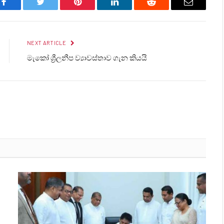
Facebook
Twitter
Pinterest
LinkedIn
Reddit
Email
NEXT ARTICLE
මැකෝ ශ්‍රීලනීප ව්‍යාවස්තාව ගැන කියයි