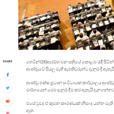
හෙටින් (26)ආරම්භ වන සතියේ කොළඹ රැඳී සිටින්
SHARE
ආණ්ඩුවේ සියලු මැති ඇමතිවරුන්ට දැනුම් දී ඇතැයි
ආණ්ඩු පක්ෂ ප්‍රධාන සංවිධායක කාර්යාලය ආණ්ඩු
මාර්ගයෙන් මෙම දැනුම් දීම කර ඇතැයි දැනගන්න
එසේ වුවද ඒ කුමන කාරණයක් නිසා ද යන්න මැති 
ඇත.