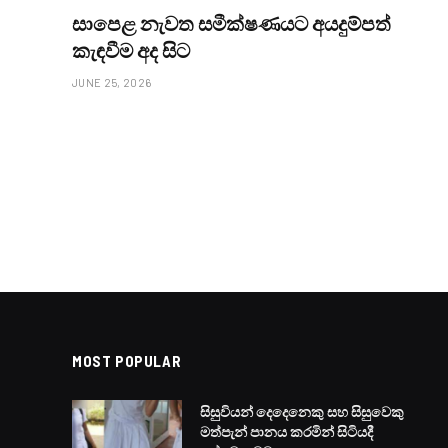
සාපෙළ නැවත සමීක්ෂණයට අයදුම්පත්
කැඳවීම අද සිට
JUNE 25, 2026
HOT NEWS
රෝහල් වැඩ කොට උඩ
BY
LANKA24X7
JUNE 25, 2023
NO COMMENTS
2 MINS RE
Facebook
Twitter
Pinter