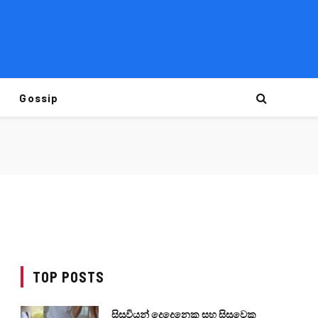
Gossip
TOP POSTS
සිසුවියන් දෙදෙනෙකු සහ සිසුවෙකු