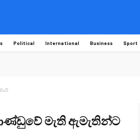
s
Political
International
Business
Sport
කියයි
ණ්ඩුවේ මැති ඇමැතින්ට