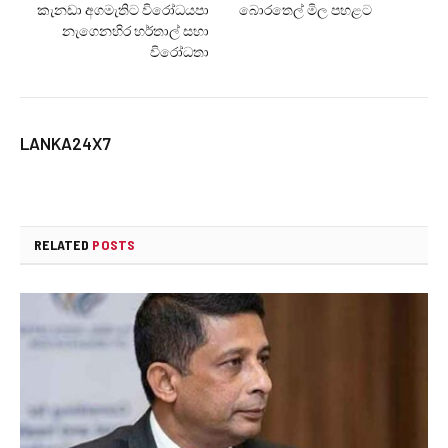
කැනඩා අගමැතිට විරෝධයපා
බොරතෙල් මිල පහළට
නැගෙනහිර හර්තාල් සහා
විරෝධතා
LANKA24X7
RELATED
POSTS