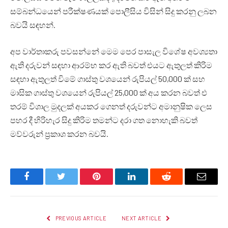
සම්බන්ධයෙන් පරීක්ෂණයක් පොලීසිය විසින් සිදු කරනු ලබන
බවයි සඳහන්.
අප වාර්තාකරු පවසන්නේ මෙම පෙර පාසැල විශේෂ අවශ්‍යතා
ඇති දරුවන් සඳහා ආරම්භ කර ඇති බවත් එයට ඇතුලත් කිරිම
සඳහා ඇතුලත් විමේ ගාස්තු වශයෙන් රුපියල් 50,000 ක් සහ
මාසික ගාස්තු වශයෙන් රුපියල් 25,000 ක් අය කරන බවත් එ
තරම් විශාල මුදලක් අයකර ගෙනත් දරුවන්ට අමානුෂික ලෙස
පහර දී හිරිහැර සිදු කිරිම තමන්ට දරා ගත නොහැකි බවත්
මව්වරුන් ප්‍රකාශ කරන බවයි.
Facebook
Twitter
Pinterest
LinkedIn
Reddit
Email
PREVIOUS ARTICLE
NEXT ARTICLE