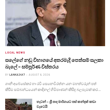
LOCAL NEWS
සලේගේ නඩු විභාගයේ අතරමැදි පෙත්සම් සලකා
බැලේ – සම්පූර්ණ විස්තරය
BY
LANKA24X7
AUGUST 6, 2026
ශානි අබේසේකර හා රවී සෙනෙවිරත්න යන මහත්වරුන් පත්
කිරීම සම්බන්ධයෙන් කාදිනල් හිමිපාණන් කිසිදු බලපෑමක් කර…
හැටන් – ශ්‍රී පාද මාර්ගයට පස් කන්දක් කඩා
වැටෙයි