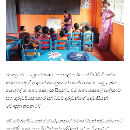
මහනුවර – කටුගස්තොට, මාතලේ මාර්ගයේ පිහිටි විශේෂ
අවශ්‍යතා ඇති දරුවන් වෙනුවෙන් පවත්වා ගෙන යනු ලබන
පෞද්ගලික පෙර පාසලක සිසුන්ට එම පෙර පාසලේ පාලිකාව
සහ ගුරුවරියක පහර දුන් බවට දරුවන්ගේ දෙමාපියන්
චෝදනා කරන බව .
මේ සම්බන්ධයෙන් එක් දරුවකුගේ මවක විසින් කටුගස්තොට
පොලිසිය වෙත පැමිණිල්ලක්ද ඉදිරිපත් කර ඇති අතර ඒ