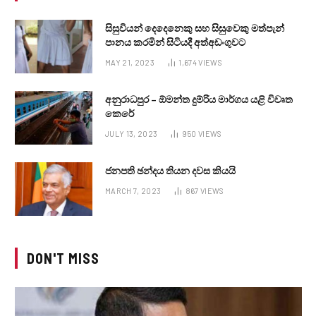
සිසුවියන් දෙදෙනෙකු සහ සිසුවෙකු මත්පැන්
පානය කරමින් සිටියදී අත්අඩංගුවට
MAY 21, 2023
1,674
VIEWS
අනුරාධපුර – ඕමන්ත දුම්රිය මාර්ගය යළි විවෘත
කෙරේ
JULY 13, 2023
950
VIEWS
ජනපති ඡන්දය තියන දවස කියයි
MARCH 7, 2023
867
VIEWS
DON'T MISS