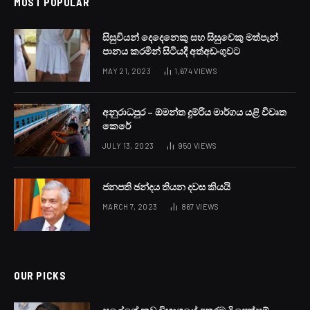
MOST POPULAR
සිසුවියන් දෙදෙනෙකු සහ සිසුවෙකු මත්පැන්
පානය කරමින් සිටියදී අත්අඩංගුවට
MAY 21, 2023
1,674
VIEWS
අනුරාධපුර – ඕමන්ත දුම්රිය මාර්ගය යළි විවෘත
කෙරේ
JULY 13, 2023
950
VIEWS
ජනපති ඡන්දය තියන දවස කියයි
MARCH 7, 2023
867
VIEWS
OUR PICKS