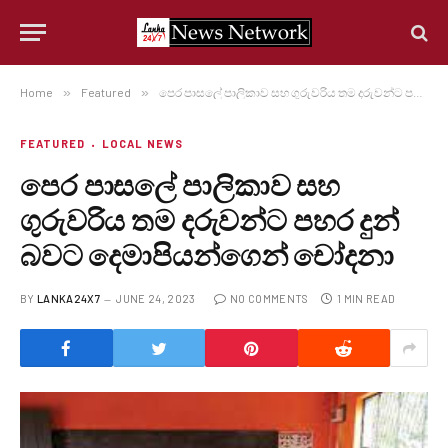
Home
»
Featured
»
පෙර පාසලේ පාලිකාව සහ ගුරුවරිය තම දරුවන්ට පහර දුන් බවට දෙමාපියන්ගෙන් චෝදනා
FEATURED
LOCAL NEWS
පෙර පාසලේ පාලිකාව සහ
ගුරුවරිය තම දරුවන්ට පහර දුන්
බවට දෙමාපියන්ගෙන් චෝදනා
BY
LANKA24X7
JUNE 24, 2023
NO COMMENTS
1 MIN READ