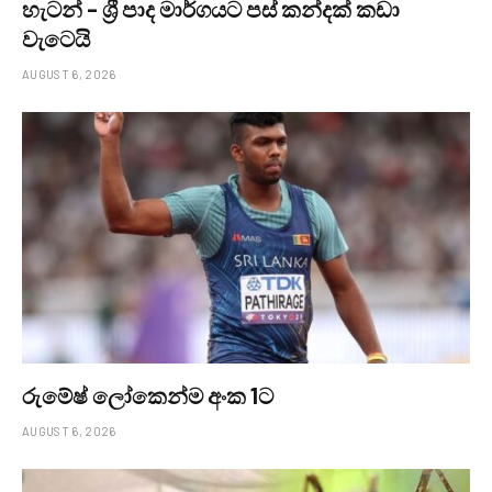
හැටන් – ශ්‍රී පාද මාර්ගයට පස් කන්දක් කඩා
වැටෙයි
AUGUST 6, 2026
රුමේෂ් ලෝකෙන්ම අංක 1ට
AUGUST 6, 2026