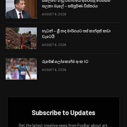
සලේගේ නඩු විභාගයේ අතරමැදි පෙත්සම්
සලකා බැලේ – සම්පූර්ණ විස්තරය
AUGUST 6, 2026
හැටන් – ශ්‍රී පාද මාර්ගයට පස් කන්දක් කඩා
වැටෙයි
AUGUST 6, 2026
රුමේෂ් ලෝකෙන්ම අංක 1ට
AUGUST 6, 2026
Subscribe to Updates
Get the latest creative news from FooBar about art,