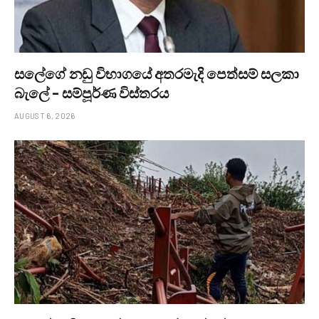
සලේගේ නඩු විභාගයේ අතරමැදි පෙත්සම් සලකා
බැලේ – සම්පූර්ණ විස්තරය
AUGUST 6, 2026