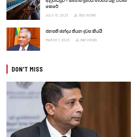
අනුරාධපුර – ඕමන්ත දුම්රිය මාර්ගය යළි විවෘත
කෙරේ
JULY 13, 2023
950
VIEWS
ජනපති ඡන්දය තියන දවස කියයි
MARCH 7, 2023
867
VIEWS
DON'T MISS