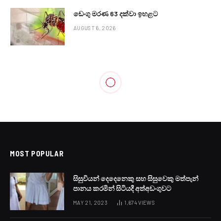
ඩෙංගු මරණ 63 දක්වා ඉහළට
AUGUST 6, 2026
LOCAL NEWS
අද බොහෝ ප්‍රදේශවලට විටින් විට
වැසි
BY
LANKA24X7
JUNE 18, 2023
NO COMMENTS
1 MIN READ