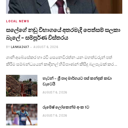
LOCAL NEWS
සලේගේ නඩු විභාගයේ අතරමැදි පෙත්සම් සලකා
බැලේ – සම්පූර්ණ විස්තරය
BY
LANKA24X7
AUGUST 6, 2026
ශානි අබේසේකර හා රවී සෙනෙවිරත්න යන මහත්වරුන් පත්
කිරීම සම්බන්ධයෙන් කාදිනල් හිමිපාණන් කිසිදු බලපෑමක් කර…
හැටන් – ශ්‍රී පාද මාර්ගයට පස් කන්දක් කඩා
වැටෙයි
AUGUST 6, 2026
රුමේෂ් ලෝකෙන්ම අංක 1ට
AUGUST 6, 2026