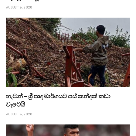
AUGUST 6, 2026
හැටන් – ශ්‍රී පාද මාර්ගයට පස් කන්දක් කඩා
වැටෙයි
AUGUST 6, 2026