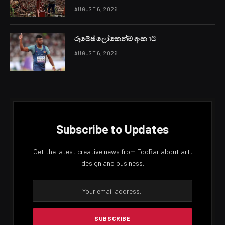
සඳහන්.
කාලගුණවිද්‍යා දෙපාර්තමේන්තුව විසින් නිකුත් කරන ලද
නිවේදනයේ සඳහන් වන් අන්දමට ඌව පළාතේ සහ අම්පාර
සහ මඩකලපුව දිස්ත්‍රික්කවල ස්ථාන ස්වල්පයක සවස් කාලයේ
හෝ රාත්‍රී කාලයේ වැසි හෝ ගිගුරුම් සහිත වැසි ඇති විය
හැකියි.
එම නිවේදනයේ වැඩි දුරටත් සඳහන් වන්නේ මධ්‍යම
කඳුකරයේ බටහිර බෑවුම් ප්‍රදේශවලත් උතුරු-මැද පළාතේත්
පුත්තලම, හම්බන්තොට සහ ත්‍රිකුණාමලය දිස්ත්‍රික්කවලත්
විටින් විට හමන පැ.කි.මී. (40-45) පමණ තද සුළං
බලාපොරොත්තු විය හැකි බවයි.
ගිගුරුම් සහිත වැසි ඇති වන විට එම ප්‍රදේශවල තාවකාලික තද
සුළං සහ අකුණු මඟින් සිදුවන අනතුරු අවම කර ගැනීමට