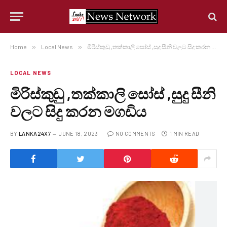
Home
»
Local News
»
මිරිස්කුඩු ,තක්කාලි සෝස් ,සුදු සීනි වලට සිදු කරන මගඩිය
LOCAL NEWS
මිරිස්කුඩු ,තක්කාලි සෝස් ,සුදු සීනි
වලට සිදු කරන මගඩිය
BY
LANKA24X7
JUNE 18, 2023
NO COMMENTS
1 MIN READ