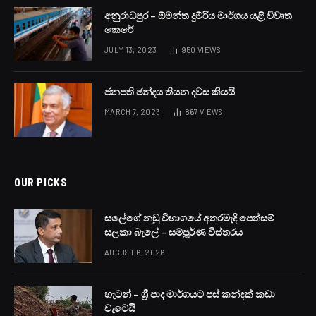
අද (18) දිවයිනේ උතුරු, උතුරු-මැද සහ නැගෙනහිර පළාත්වල
වලාකුළු පිරි අහසක් පවතින බවත්, බස්නාහිර, සබරගමුව,
මධ්‍යම සහ උතුරු පළාත්වලත් ගාල්ල, මාතර සහ ත්‍රිකුණාමලය
දිස්ත්‍රික්කවලත් වැසි වාර කිහිපයක් ඇති වන බවත්
කාලගුණවිද්‍යා දෙපාර්තමේන්තුව පවසනවා.
උතුරු-මැද සහ වයඹ පළාත්වල වැසි ස්වල්පයක් ඇති වෙන බව