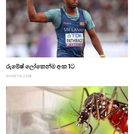
රුමේෂ් ලෝකෙන්ම අංක 1ට
AUGUST 6, 2026