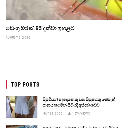
ඩෙංගු මරණ 63 දක්වා ඉහළට
AUGUST 6, 2026
TOP POSTS
සිසුවියන් දෙදෙනෙකු සහ සිසුවෙකු මත්පැන්
පානය කරමින් සිටියදී අත්අඩංගුවට
MAY 21, 2023
1,674
VIEWS