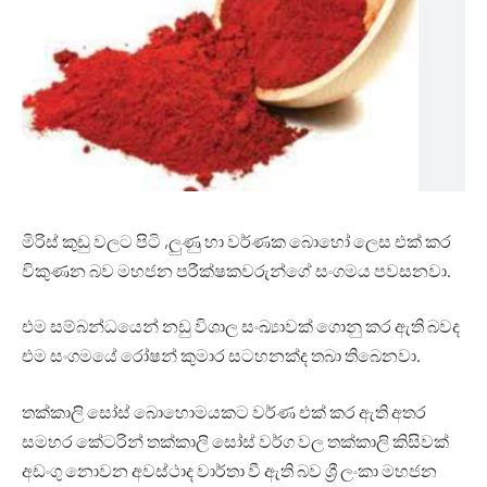
මිරිස් කුඩු වලට පිටි ,ලුණු හා වර්ණක බොහෝ ලෙස එක් කර
විකුණන බව මහජන පරීක්ෂකවරුන්ගේ සංගමය පවසනවා.
එම සම්බන්ධයෙන් නඩු විශාල සංඛ්‍යාවක් ගොනු කර ඇති බවද
එම සංගමයේ රෝෂන් කුමාර සටහනක්ද තබා තිබෙනවා.
තක්කාලි සෝස් බොහොමයකට වර්ණ එක් කර ඇති අතර
සමහර කේටරින් තක්කාලි සෝස් වර්ග වල තක්කාලි කිසිවක්
අඩංගු නොවන අවස්ථාද වාර්තා වී ඇති බව ශ්‍රී ලංකා මහජන