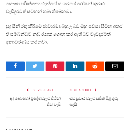
සෞඛ්‍ය පරීක්ෂකවරුන්ගේ සංගමයේ රෝෂන් කුමාර
වැඩිදුරටත් සටහන් තබා තිබෙනවා,
සුදු සීනි රතු කිරීමේ ජාවාරම්ද බහුල බව ඔහු පවසා සිටින අතර
ඒ සම්බන්ධව නඩු රැසක් ගොනු කර ඇති බව වැඩිදුරටත්
අනාවරණය කරනවා.
Facebook
Twitter
Pinterest
LinkedIn
Reddit
Email
PREVIOUS ARTICLE
NEXT ARTICLE
අද බොහෝ ප්‍රදේශවලට විටින්
මඩ ප්‍රචාර වලට සජිත් පිළිතුරු
විට වැසි
දෙයි