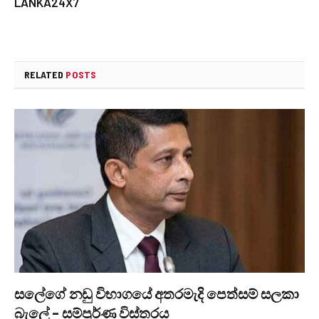
LANKA24X7
RELATED
POSTS
සලේගේ නඩු විභාගයේ අතරමැදි පෙත්සම් සලකා
බැලේ – සම්පූර්ණ විස්තරය