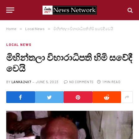
Home
»
Local News
»
මිහින්තලා විහාරාධිපති හිමි සවේදී වෙයි
LOCAL NEWS
මිහින්තලා විහාරාධිපති හිමි සවේදී
වෙයි
BY
LANKA24X7
JUNE 5, 2023
NO COMMENTS
1 MIN READ