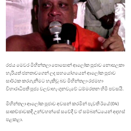
රජය මෙවර මිහින්තලා පොසොන් ආලෝක පූජාව නොසලකා
හැරියත් ජනතාවගෙන් ලද සහයෝගයෙන් ආලෝක පූජාව
සාර්ථක කරගැනීමට හැකිවූ බව මිහින්තලා රජමහා
විහාරාධිපති පූජ්‍ය වලවාහැංගුනවැවේ ධම්මරතන හිමි පවසයි.
මිහින්තලා ආලෝක පූජාව අවසන් කරමින් පැවති ඊයේ (04)
සාකච්ඡාවකදී උන්වහන්සේ සවේදී ව ඒ සම්බන්ධයෙන් අදහස්
පළකළා.