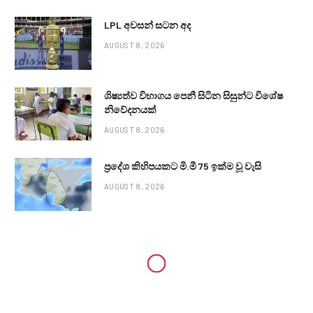
LPL අවසන් සටන අද
AUGUST 8, 2026
ශිෂ්‍යත්ව විභාගය පෙනී සිටින සිසුන්ට විශේෂ
නිවේදනයක්
AUGUST 8, 2026
ප්‍රදේශ කිහිපයකට මි.මී 75 ඉක්ම වූ වැසි
AUGUST 8, 2026
LOCAL NEWS