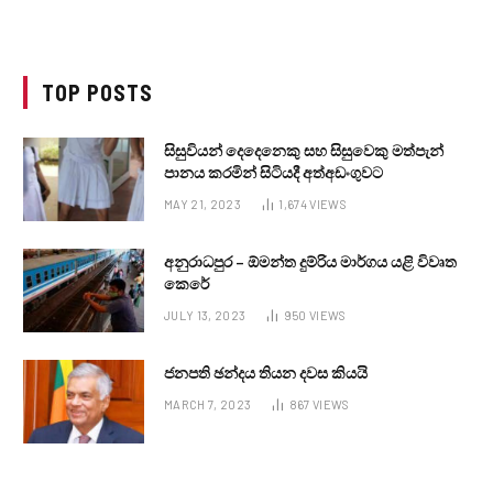
TOP POSTS
සිසුවියන් දෙදෙනෙකු සහ සිසුවෙකු මත්පැන්
පානය කරමින් සිටියදී අත්අඩංගුවට
MAY 21, 2023
1,674
VIEWS
අනුරාධපුර – ඕමන්ත දුම්රිය මාර්ගය යළි විවෘත
කෙරේ
JULY 13, 2023
950
VIEWS
ජනපති ඡන්දය තියන දවස කියයි
MARCH 7, 2023
867
VIEWS