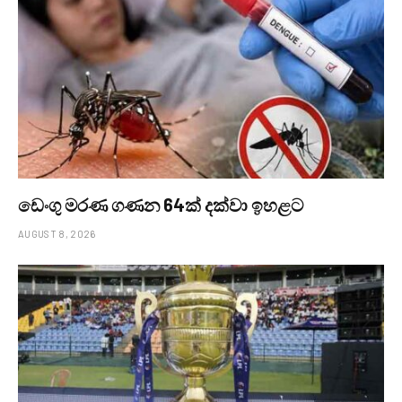
ඩෙංගු මරණ ගණන 64ක් දක්වා ඉහළට
AUGUST 8, 2026