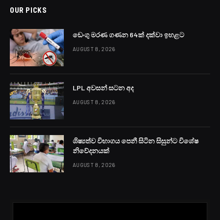
අද (05) බස්නාහිර පළාතේ සහ ගාල්ල, මාතර දිස්ත්‍රික්කවල
විටින් විට වැසි හෝ ගිගුරුම් සහිත වැසි ඇති විය හැකි බව
කාලගුණ විද්‍යා දෙපාර්තමේන්තුව විසින් නිකුත් කරන ලද
නිවේදනයේ සඳහන් වෙනවා.
එම නිවේදනයේ වැඩිදුරටත් සඳහන් වන්නේ සබරගමුව
පළාතේ සහ ගාල්ල, මාතර සහ කළුතර දිස්ත්‍රික්කවල ඇතැම්
ස්ථානවලට ම්.මි. 75ක පමණ තරමක වැසි ද ඇති විය හැකි
බවයි.
වයඹ පළාතේ වැසි ස්වල්පයක් ඇති වෙන අතර ඌව සහ
මධ්‍යම පළාත්වලත් අම්පාර සහ මඩකළපුව දිස්ත්‍රික්කවලත්
ස්ථාන කිහිපයක සවස් කාලයේදී හෝ රාත්‍රී කාලයේදී වැසි හෝ
ගිගුරුම් සහිත වැසි ඇති වෙන බවත් සඳහන්.
උතුරු සහ උතුරු මැද පළාත්වලත් හම්බන්තොට දිස්ත්‍රික්කයේත්