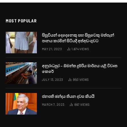
අද දිවයිනේ ස්ථාන කිහිපයකට
තරමක වැසි
BY
LANKA24X7
JUNE 5, 2023
NO COMMENTS
1 MIN READ