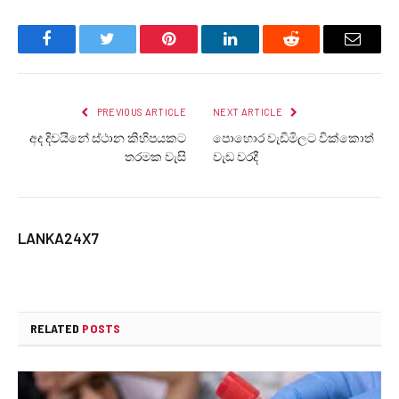
Facebook
Twitter
Pinterest
LinkedIn
Reddit
Email
PREVIOUS ARTICLE
NEXT ARTICLE
අද දිවයිනේ ස්ථාන කිහිපයකට
පොහොර වැඩිමිලට වික්කොත්
තරමක වැසි
වැඩ වරදී
LANKA24X7
RELATED
POSTS