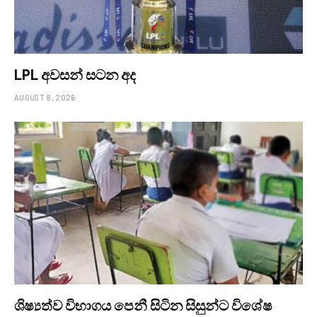
LPL අවසන් සටන අද
AUGUST 8, 2026
ශිෂ්‍යත්ව විභාගය පෙනී සිටින සිසුන්ට විශේෂ