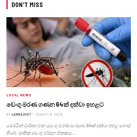
DON'T MISS
LOCAL NEWS
ඩෙංගු මරණ ගණන 64ක් දක්වා ඉහළට
BY
LANKA24X7
AUGUST 8, 2026
මෙරටින් වාර්තා වන ඩෙංගු මරණ සංඛ්‍යාව 64ක් දක්වා ඉහළ ගොස්
තිබේ. ජාතික ඩෙංගු මර්දන ඒකකය…