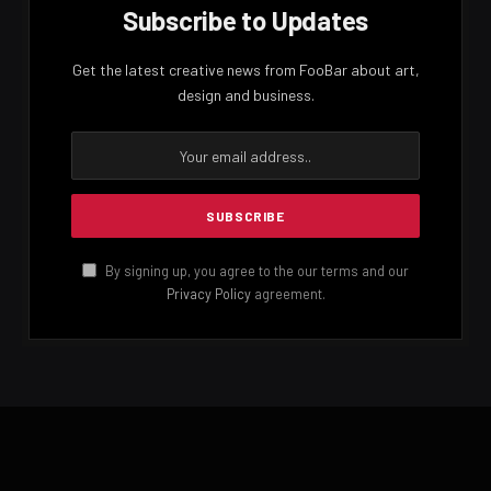
විටින් විට පැ.කි.ම්.. 40-45ක පමණ තද සුළං ඇති විය හැකි
බවත් කාලගුණ නිවේදනයේ දැක්වෙනවා.
ගිගුරුම් සහිත වැසි සමඟ ඇති විය හැකි තාවකාලිම් තද
සුළංවලින් සහ අකුණුවලින් සිදුවන අනතුරු අවම කර ගැනීමට
අවශ්‍ය පියවර ගන්නා ලෙස කාලගුණවිද්‍යා දෙපාර්තමේන්තුව
ජනතාවගෙන් ඉල්ලා සිටිනවා
Facebook
Twitter
Pinterest
LinkedIn
Reddit
Email
PREVIOUS ARTICLE
NEXT ARTICLE
ගෑස් මිල ගැන සාකච්ඡා කිරීමට
මිහින්තලා විහාරාධිපති හිමි
ලාෆ් විධායක මණ්ඩලය අද
සවේදී වෙයි
රැස්වේ