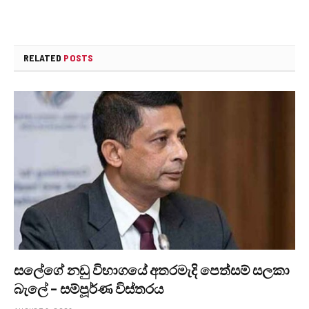
RELATED
POSTS
සලේගේ නඩු විභාගයේ අතරමැදි පෙත්සම් සලකා
බැලේ – සම්පූර්ණ විස්තරය