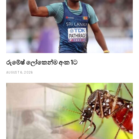
රුමේෂ් ලෝකෙන්ම අංක 1ට
AUGUST 6, 2026