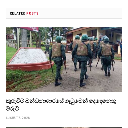
RELATED
POSTS
කුරුවිට බන්ධනාගාරයේ ගැටුමෙන් දෙදෙනෙකු
මරුට
AUGUST 7, 2026