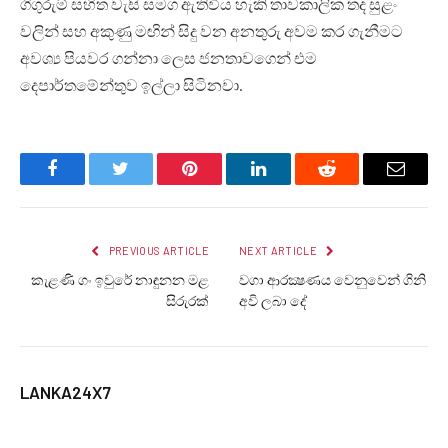
ගිගුරුම් සහිත වැසි සමග ඇතිවිය හැකි තාවකාලික තද සුළං
වලින් සහ අකුණු මඟින් සිදු වන අනතුරු අවම කර ගැනීමට
අවශ්‍ය පියවර ගන්නා ලෙස ජනතාවගෙන් එම
දෙපාර්තමේන්තුව ඉල්ලා සිටිනවා.
Facebook
Twitter
Pinterest
LinkedIn
Reddit
Email
PREVIOUS ARTICLE
NEXT ARTICLE
කැළණි ගං ඉවුරේ නාඳුනන මළ
වගා ආරක්‍ෂණ‍ය වෙනුවෙන් ගිනි
සිරුරක්
අවි ලබා දේ
LANKA24X7