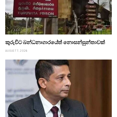
කුරුවිට බන්ධනාගාරයේත් නොසන්සුන්තාවක්
AUGUST 7, 2026