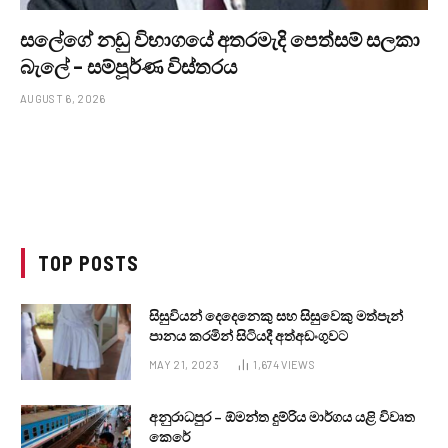
සලේගේ නඩු විභාගයේ අතරමැදි පෙත්සම් සලකා
බැලේ – සම්පූර්ණ විස්තරය
AUGUST 6, 2026
TOP POSTS
සිසුවියන් දෙදෙනෙකු සහ සිසුවෙකු මත්පැන්
පානය කරමින් සිටියදී අත්අඩංගුවට
MAY 21, 2023
1,674
VIEWS
අනුරාධපුර – ඕමන්ත දුම්රිය මාර්ගය යළි විවෘත
කෙරේ