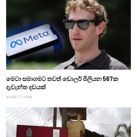
මෙටා සමාගමට තවත් ඩොලර් මිලියන 567ක
දැවැන්ත දඩයක්
AUGUST 7, 2026