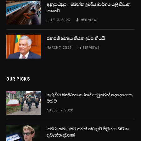
අනුරාධපුර – ඕමන්ත දුම්රිය මාර්ගය යළි විවෘත
කෙරේ
JULY 13, 2023
950
VIEWS
ජනපති ඡන්දය තියන දවස කියයි
MARCH 7, 2023
867
VIEWS
OUR PICKS
කුරුවිට බන්ධනාගාරයේ ගැටුමෙන් දෙදෙනෙකු
මරුට
AUGUST 7, 2026
මෙටා සමාගමට තවත් ඩොලර් මිලියන 567ක
දැවැන්ත දඩයක්