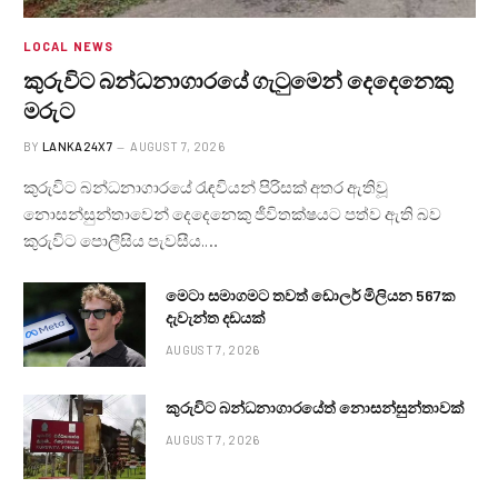
LOCAL NEWS
කුරුවිට බන්ධනාගාරයේ ගැටුමෙන් දෙදෙනෙකු
මරුට
BY
LANKA24X7
AUGUST 7, 2026
කුරුවිට බන්ධනාගාරයේ රැඳවියන් පිරිසක් අතර ඇතිවූ
නොසන්සුන්තාවෙන් දෙදෙනෙකු ජීවිතක්ෂයට පත්ව ඇති බව
කුරුවිට පොලීසිය පැවසීය.…
මෙටා සමාගමට තවත් ඩොලර් මිලියන 567ක
දැවැන්ත දඩයක්
AUGUST 7, 2026
කුරුවිට බන්ධනාගාරයේත් නොසන්සුන්තාවක්
AUGUST 7, 2026