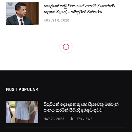
සලේගේ නඩු විභාගයේ අතරමැදි පෙත්සම්
සලකා බැලේ – සම්පූර්ණ විස්තරය
AUGUST 6, 2026
MOST POPULAR
සිසුවියන් දෙදෙනෙකු සහ සිසුවෙකු මත්පැන්
පානය කරමින් සිටියදී අත්අඩංගුවට
MAY 21, 2023
1,674
VIEWS