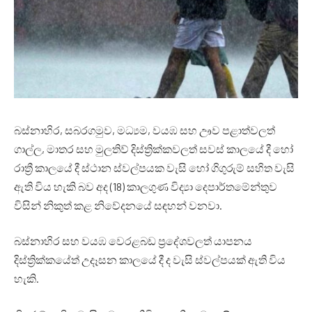
බස්නාහිර, සබරගමුව, මධ්‍යම, වයඹ සහ ඌව පළාත්වලත්
ගාල්ල, මාතර සහ මුලතිව් දිස්ත්‍රික්කවලත් සවස් කාලයේ දී හෝ
රාත්‍රී කාලයේ දී ස්ථාන ස්වල්පයක වැසි හෝ ගිගුරුම් සහිත වැසි
ඇති විය හැකි බව අද (18) කාලගුණ විද්‍යා දෙපාර්තමේන්තුව
විසින් නිකුත් කළ නිවේදනයේ සඳහන් වනවා.
බස්නාහිර සහ වයඹ වෙරළබඩ ප්‍රදේශවලත් යාපනය
දිස්ත්‍රික්කයේත් උදෑසන කාලයේ දී ද වැසි ස්වල්පයක් ඇති විය
හැකි.