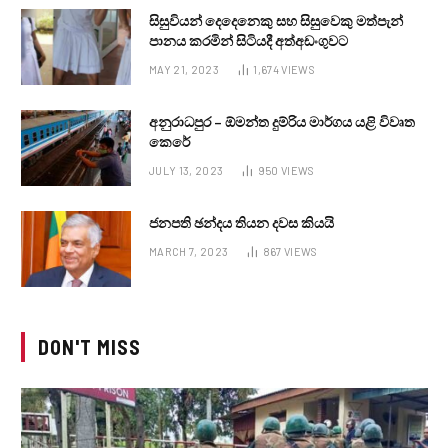
සිසුවියන් දෙදෙනෙකු සහ සිසුවෙකු මත්පැන්
පානය කරමින් සිටියදී අත්අඩංගුවට
MAY 21, 2023
1,674
VIEWS
අනුරාධපුර – ඕමන්ත දුම්රිය මාර්ගය යළි විවෘත
කෙරේ
JULY 13, 2023
950
VIEWS
ජනපති ඡන්දය තියන දවස කියයි
MARCH 7, 2023
867
VIEWS
DON'T MISS