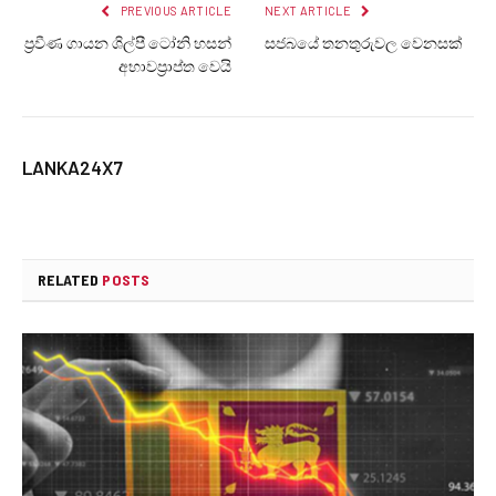
PREVIOUS ARTICLE
NEXT ARTICLE
ප්‍රවීණ ගායන ශිල්පී ටෝනි හසන්
සජබයේ තනතුරුවල වෙනසක්
අභාවප්‍රාප්ත වෙයි
LANKA24X7
RELATED
POSTS