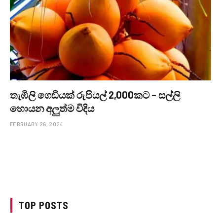
තැඹිලි ගෙඩියක් රුපියල් 2,000කට – සල්ලි
හොයන අලුත්ම විදිය
FEBRUARY 26, 2024
TOP POSTS