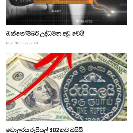
ඔක්තෝම්බර් උද්ධමන අඩු වෙයි
NOVEMBER 22, 2024
ඩොලරය රුපියල් 302කට බසියි