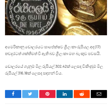
අමෙරිකානු ඩොලරයට සාපේක්ෂව ශ්‍රී ලංකා රුපියල අද (17)
තවදුරටත් ශක්තිමත් වී ඇති බව ශ්‍රී ලංකා මහ බැංකුව පවසයි.
ඩොලරයේ ගැනුම් මිල රුපියල් 302.42ක් ලෙසද විකිණුම් මිල
රුපියල් 316.18ක් ලෙසද සඳහන් විය.
Facebook
Twitter
Pinterest
LinkedIn
Reddit
Email