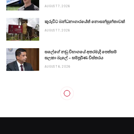
AUGUST 7, 2026
කුරුවිට බන්ධනාගාරයේත් නොසන්සුන්තාවක්
AUGUST 7, 2026
සලේගේ නඩු විභාගයේ අතරමැදි පෙත්සම්
සලකා බැලේ – සම්පූර්ණ විස්තරය
AUGUST 6, 2026