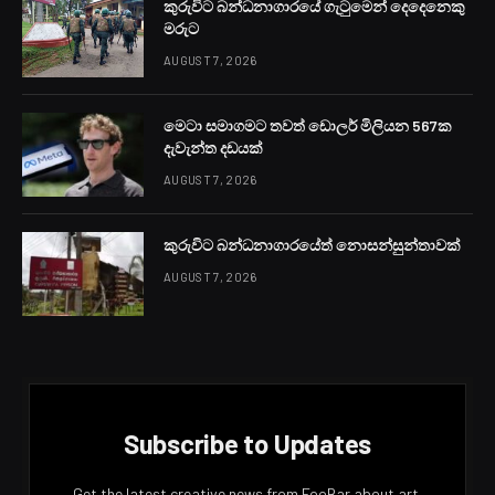
කුරුවිට බන්ධනාගාරයේ ගැටුමෙන් දෙදෙනෙකු
මරුට
AUGUST 7, 2026
මෙටා සමාගමට තවත් ඩොලර් මිලියන 567ක
දැවැන්ත දඩයක්
AUGUST 7, 2026
කුරුවිට බන්ධනාගාරයේත් නොසන්සුන්තාවක්
AUGUST 7, 2026
Subscribe to Updates
Get the latest creative news from FooBar about art,