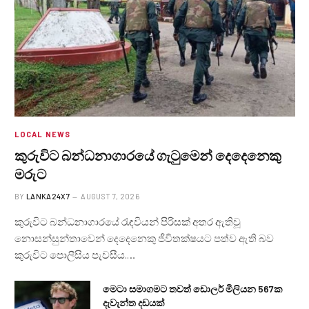
LOCAL NEWS
කුරුවිට බන්ධනාගාරයේ ගැටුමෙන් දෙදෙනෙකු
මරුට
BY
LANKA24X7
AUGUST 7, 2026
කුරුවිට බන්ධනාගාරයේ රැඳවියන් පිරිසක් අතර ඇතිවූ
නොසන්සුන්තාවෙන් දෙදෙනෙකු ජීවිතක්ෂයට පත්ව ඇති බව
කුරුවිට පොලීසිය පැවසීය.…
මෙටා සමාගමට තවත් ඩොලර් මිලියන 567ක
දැවැන්ත දඩයක්