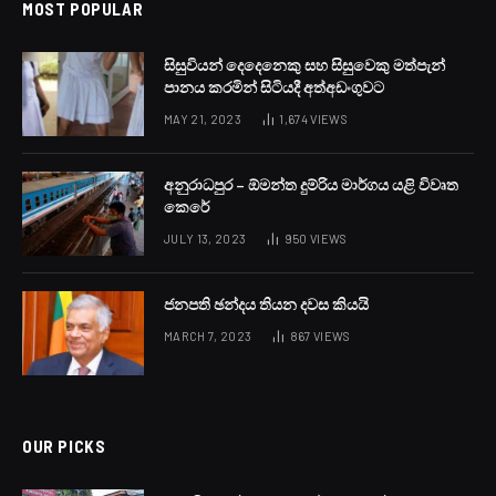
MOST POPULAR
සිසුවියන් දෙදෙනෙකු සහ සිසුවෙකු මත්පැන්
පානය කරමින් සිටියදී අත්අඩංගුවට
MAY 21, 2023
1,674
VIEWS
අනුරාධපුර – ඕමන්ත දුම්රිය මාර්ගය යළි විවෘත
කෙරේ
JULY 13, 2023
950
VIEWS
ජනපති ඡන්දය තියන දවස කියයි
MARCH 7, 2023
867
VIEWS
OUR PICKS