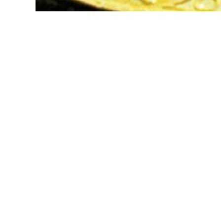
අමෙරිකානු ඩොලරයේ ගැණුම් මිල සහ විකිණුම් මි
ශ්‍රී ලංකා මහ බැංකුව පැවසුවේ අමෙරිකානු ඩොලරයේ
රුපියල් 318.79ක් බවත් ය.
SHARE.