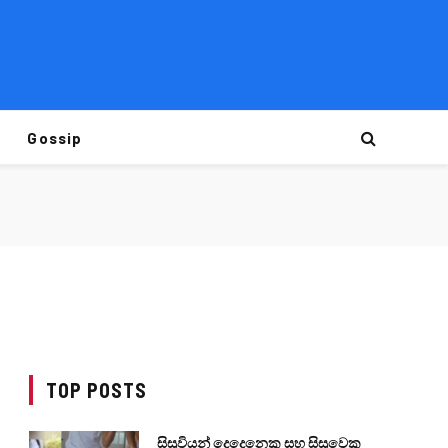
Gossip
TOP POSTS
සිසුවියන් දෙදෙනෙකු සහ සිසුවෙකු