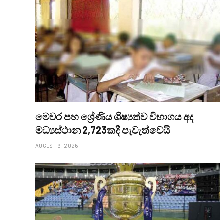
මෙවර පහ ශ්‍රේණිය ශිෂ්‍යත්ව විභාගය අද
මධ්‍යස්ථාන 2,723කදී පැවැත්වෙයි
AUGUST 9, 2026