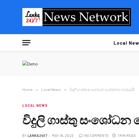
Local New
Home
»
Local News
»
විදුලි ගාස්තු සංශෝධන යෝජනාව භාරදෙයි
LOCAL NEWS
විදුලි ගාස්තු සංශෝධ
BY
LANKA24X7
MAY 16, 2023
NO COMMENTS
1 MIN READ