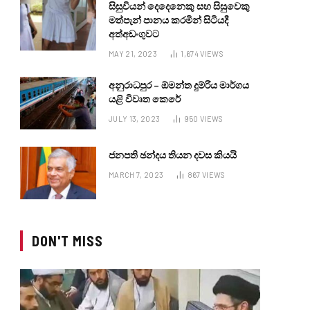
සිසුවියන් දෙදෙනෙකු සහ සිසුවෙකු
මත්පැන් පානය කරමින් සිටියදී
අත්අඩංගුවට
MAY 21, 2023
1,674
VIEWS
අනුරාධපුර – ඕමන්ත දුම්රිය මාර්ගය
යළි විවෘත කෙරේ
JULY 13, 2023
950
VIEWS
ජනපති ඡන්දය තියන දවස කියයි
MARCH 7, 2023
867
VIEWS
DON'T MISS