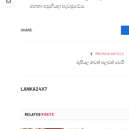
මහතා පසුගියදා පැවසුවේය.
SHARE.
PREVIOUS ARTICLE
රුපියල තවත් බලවත් ‍වෙයි
LANKA24X7
RELATED
POSTS