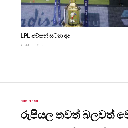
LPL අවසන් සටන අද
AUGUST 8, 2026
BUSINESS
රුපියල තවත් බලවත් ‍ව