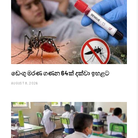
ඩෙංගු මරණ ගණන 64ක් දක්වා ඉහළට
AUGUST 8, 2026