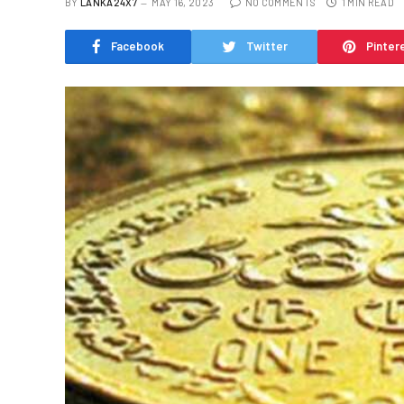
BY
LANKA24X7
MAY 16, 2023
NO COMMENTS
1 MIN READ
Facebook
Twitter
Pinter