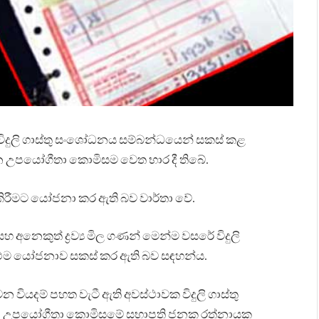
ිත විදුලි ගාස්තු සංශෝධනය සම්බන්ධයෙන් සකස් කළ
න උපයෝගීතා කොමිසම වෙත භාර දී තිබේ.
ු කිරීමට යෝජනා කර ඇති බව වාර්තා වේ.
හ අනෙකුත් ද්‍රව්‍ය මිල ගණන් මෙන්ම වසරේ විදුලි
 එම යෝජනාව සකස් කර ඇති බව සඳහන්ය.
න වියදම් පහත වැටී ඇති අවස්ථාවක විදුලි ගාස්තු
ජන උපයෝගීතා කොමිසමේ සභාපති ජනක රත්නායක