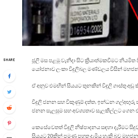
ජූලි මස පළමු වැනිදා සිට ක්‍රියාත්මකවීමට නියම
SHARE
යෝජනාව ලංකා විදුලිබල මණ්ඩලය විසින් මහජ
ඒ අනුව එමඟින් සියයට තුනකින් විදුලි ගාස්තු අඩ
විදුලි ජනන සහ විකුණුම් දත්ත, ඉන්ධන ගල්අඟුරු ස
ජනන සැලසුම සහ අවශ්‍යතාව සැලකිල්ලට ගෙන
කෙසේවෙතත් විදුලි නිෂ්පාදනය සඳහා දැරීමට සිදුව
සියයට 20කින් පමණ පහත දැමිය හැකි බව මහ