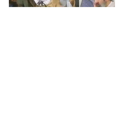
INTERNATIONAL
මොජ්තාබා කමේනිගේ වීඩියෝවක්
පළමුවරට එළියට
BY
LANKA24X7
AUGUST 9, 2026
අමෙරිකාව සහ ඉරානය අතර පවතින යුදමය
නොසන්සුන්තා හමුවේ මෙතෙක් කිසිදු ප්‍රසිද්ධ
දර්ශනයකට පෙනී නොසිටි ඉරානයේ…
මෙවර පහ ශ්‍රේණිය ශිෂ්‍යත්ව විභාගය
අද මධ්‍යස්ථාන 2,723කදී පැවැත්වෙයි
AUGUST 9, 2026