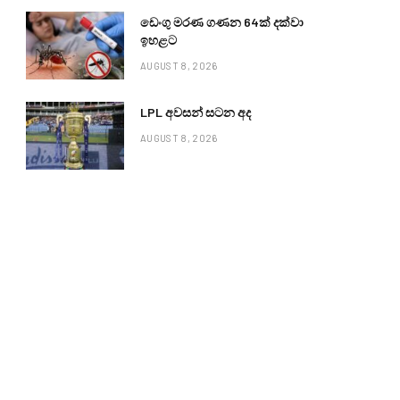
ඩෙංගු මරණ ගණන 64ක් දක්වා
ඉහළට
AUGUST 8, 2026
LPL අවසන් සටන අද
AUGUST 8, 2026