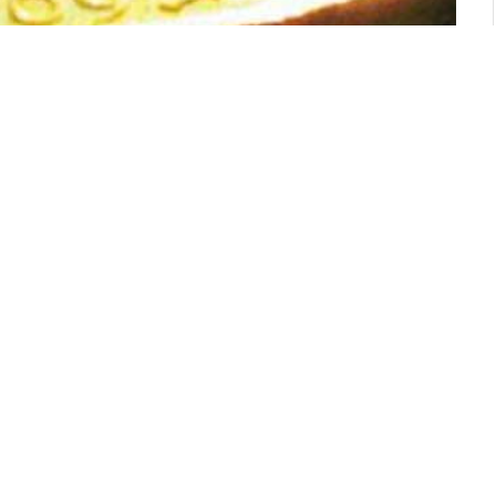
ල අදත් වෙනස් වී තිබේ.
 ගැණුම් මිල රුපියල් 305.43ක් බවත් එහි විකිණුම් මිල
Facebook
Twitter
Pinterest
LinkedIn
Reddit
Email