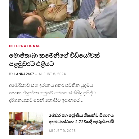
INTERNATIONAL
මොජ්තාබා කමේනිගේ වීඩියෝවක්
පළමුවරට එළියට
BY
LANKA24X7
AUGUST 9, 2026
අමෙරිකාව සහ ඉරානය අතර පවතින යුදමය
නොසන්සුන්තා හමුවේ මෙතෙක් කිසිදු ප්‍රසිද්ධ
දර්ශනයකට පෙනී නොසිටි ඉරානයේ…
මෙවර පහ ශ්‍රේණිය ශිෂ්‍යත්ව විභාගය
අද මධ්‍යස්ථාන 2,723කදී පැවැත්වෙයි
AUGUST 9, 2026