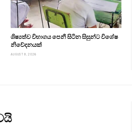
ශිෂ්‍යත්ව විභාගය පෙනී සිටින සිසුන්ට විශේෂ
නිවේදනයක්
AUGUST 8, 2026
ෙයි