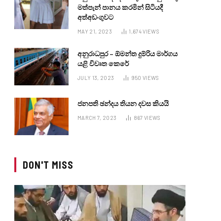
මත්පැන් පානය කරමින් සිටියදී
අත්අඩංගුවට
MAY 21, 2023
1,674
VIEWS
අනුරාධපුර – ඕමන්ත දුම්රිය මාර්ගය
යළි විවෘත කෙරේ
JULY 13, 2023
950
VIEWS
ජනපති ඡන්දය තියන දවස කියයි
MARCH 7, 2023
867
VIEWS
DON'T MISS