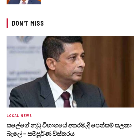
DON'T MISS
LOCAL NEWS
සලේගේ නඩු විභාගයේ අතරමැදි පෙත්සම් සලකා
බැලේ – සම්පූර්ණ විස්තරය