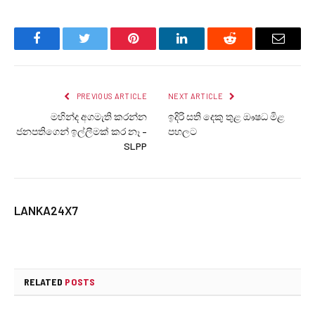
Facebook
Twitter
Pinterest
LinkedIn
Reddit
Email
PREVIOUS ARTICLE
NEXT ARTICLE
මහින්ද අගමැති කරන්න
ඉදිරි සති දෙකු තුළ ඖෂධ මිළ
ජනපතිගෙන් ඉල්ලීමක් කර නෑ –
පහලට
SLPP
LANKA24X7
RELATED
POSTS