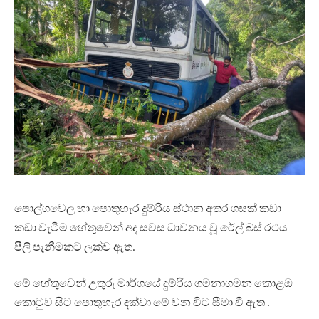
පොල්ගවෙල හා පොතුහැර දුම්රිය ස්ථාන අතර ගසක් කඩා
කඩා වැටීම හේතුවෙන් අද සවස ධාවනය වූ රේල් බස් රථය
පීලී පැනීමකට ලක්ව ඇත.
මේ හේතුවෙන් උතුරු මාර්ගයේ දුම්රිය ගමනාගමන කොළඹ
කොටුව සිට පොතුහැර දක්වා මේ වන විට සීමා වී ඇත .