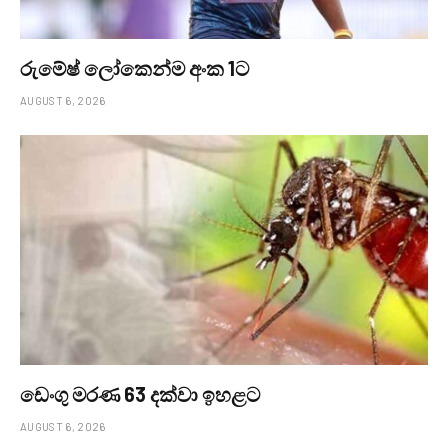
රුමේෂ් ලෝකෙන්ම අංක 1ට
AUGUST 6, 2026
ඩෙංගු මරණ 63 දක්වා ඉහළට
AUGUST 6, 2026