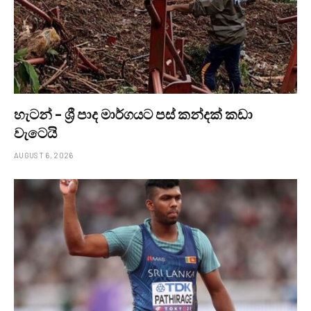
හැටන් – ශ්‍රී පාද මාර්ගයට පස් කන්දක් කඩා
වැටෙයි
AUGUST 6, 2026