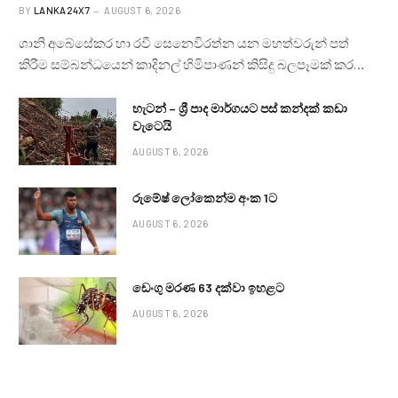
BY
LANKA24X7
AUGUST 6, 2026
ශානි අබේසේකර හා රවී සෙනෙවිරත්න යන මහත්වරුන් පත්
කිරීම සම්බන්ධයෙන් කාදිනල් හිමිපාණන් කිසිදු බලපෑමක් කර…
හැටන් – ශ්‍රී පාද මාර්ගයට පස් කන්දක් කඩා
වැටෙයි
AUGUST 6, 2026
රුමේෂ් ලෝකෙන්ම අංක 1ට
AUGUST 6, 2026
ඩෙංගු මරණ 63 දක්වා ඉහළට
AUGUST 6, 2026