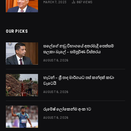
MARCH 7, 2023
867
VIEWS
OUR PICKS
සලේගේ නඩු විභාගයේ අතරමැදි පෙත්සම්
සලකා බැලේ – සම්පූර්ණ විස්තරය
AUGUST 6, 2026
හැටන් – ශ්‍රී පාද මාර්ගයට පස් කන්දක් කඩා
වැටෙයි
AUGUST 6, 2026
රුමේෂ් ලෝකෙන්ම අංක 1ට
AUGUST 6, 2026