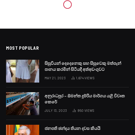
MOST POPULAR
සිසුවියන් දෙදෙනෙකු සහ සිසුවෙකු මත්පැන්
පානය කරමින් සිටියදී අත්අඩංගුවට
MAY 21, 2023
1,674
VIEWS
අනුරාධපුර – ඕමන්ත දුම්රිය මාර්ගය යළි විවෘත
කෙරේ
JULY 13, 2023
950
VIEWS
ජනපති ඡන්දය තියන දවස කියයි