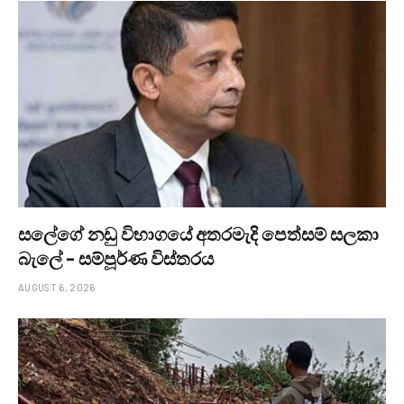
සලේගේ නඩු විභාගයේ අතරමැදි පෙත්සම් සලකා
බැලේ – සම්පූර්ණ විස්තරය
AUGUST 6, 2026