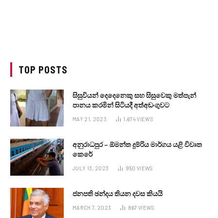
TOP POSTS
සිසුවියන් දෙදෙනෙකු සහ සිසුවෙකු මත්පැන්
පානය කරමින් සිටියදී අත්අඩංගුවට
MAY 21, 2023
1,674
VIEWS
අනුරාධපුර – ඕමන්ත දුම්රිය මාර්ගය යළි විවෘත
කෙරේ
JULY 13, 2023
950
VIEWS
ජනපති ඡන්දය තියන දවස කියයි
MARCH 7, 2023
867
VIEWS