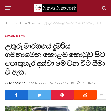
Home
»
Local News
»
උතුරු මාර්ගයේ දුම්රිය ගමනාගමන කොළඹ කොටුව සිට පොතුහැර දක්වා මේ වන විට සීමා වී ඇත .
LOCAL NEWS
උතුරු මාර්ගයේ දුම්රිය
ගමනාගමන කොළඹ කොටුව සිට
පොතුහැර දක්වා මේ වන විට සීමා
වී ඇත .
BY
LANKA24X7
MAY 15, 2023
NO COMMENTS
1 MIN READ