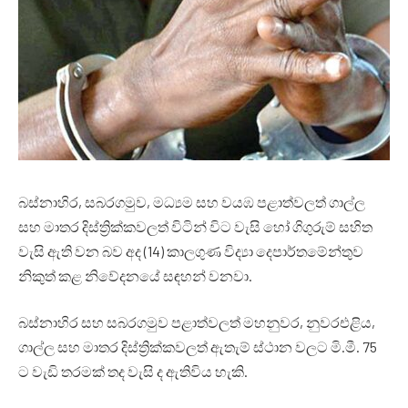
බස්නාහිර, සබරගමුව, මධ්‍යම සහ වයඹ පළාත්වලත් ගාල්ල
සහ මාතර දිස්ත්‍රික්කවලත් විටින් විට වැසි හෝ ගිගුරුම් සහිත
වැසි ඇති වන බව අද (14) කාලගුණ විද්‍යා දෙපාර්තමේන්තුව
නිකුත් කළ නිවේදනයේ සඳහන් වනවා.
බස්නාහිර සහ සබරගමුව පළාත්වලත් මහනුවර, නුවරඑළිය,
ගාල්ල සහ මාතර දිස්ත්‍රික්කවලත් ඇතැම් ස්ථාන වලට මි.මී. 75
ට වැඩි තරමක් තද වැසි ද ඇතිවිය හැකි.