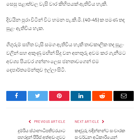
සෙසු පළාත්වල වැසි වාර කිහිපයක් ඇතිවිය හැකි.
දිවයින පුරා විටින් විට හමන පැ.කි.මී. (40-45) ක පමණ තද
සුළං ඇතිවිය හැක.
ගිගුරුම් සහිත වැසි සමග ඇතිවිය හැකි තාවකාලික තද සුළං
වලින් සහ අකුණු මඟින් සිදු වන අනතුරු අවම කර ගැනීමට
අවශ්‍ය පියවර ගන්නා ලෙස ජනතාවගෙන් එම
දෙපාර්තමේන්තුව ඉල්ලා සිටී.
Facebook
Twitter
Pinterest
LinkedIn
Reddit
Email
PREVIOUS ARTICLE
NEXT ARTICLE
දුම්රිය ස්ථානාධිපතිවරයාට
කඳවුරු බඳින්නන්ට සංචාරක
පහරදුන් පිරිස් අත්අඩංගුවට
සංවර්ධන අධිකාරියෙන්