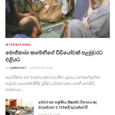
INTERNATIONAL
මොජ්තාබා කමේනිගේ වීඩියෝවක් පළමුවරට
එළියට
BY
LANKA24X7
AUGUST 9, 2026
අමෙරිකාව සහ ඉරානය අතර පවතින යුදමය නොසන්සුන්තා
හමුවේ මෙතෙක් කිසිදු ප්‍රසිද්ධ දර්ශනයකට පෙනී නොසිටි
ඉරානයේ…
මෙවර පහ ශ්‍රේණිය ශිෂ්‍යත්ව විභාගය අද
මධ්‍යස්ථාන 2,723කදී පැවැත්වෙයි
AUGUST 9, 2026