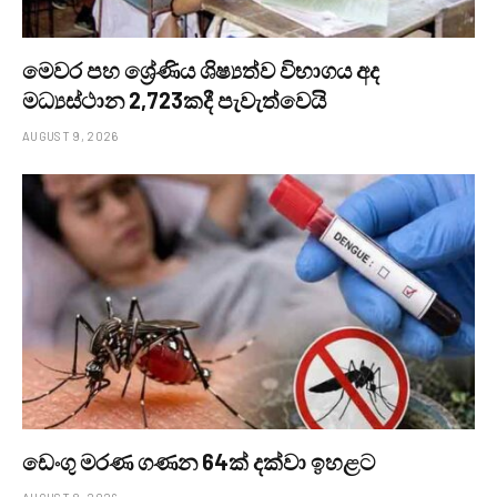
මෙවර පහ ශ්‍රේණිය ශිෂ්‍යත්ව විභාගය අද
මධ්‍යස්ථාන 2,723කදී පැවැත්වෙයි
AUGUST 9, 2026
ඩෙංගු මරණ ගණන 64ක් දක්වා ඉහළට