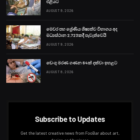
එළියට
AUGUST 9, 2026
මෙවර පහ ශ්‍රේණිය ශිෂ්‍යත්ව විභාගය අද
මධ්‍යස්ථාන 2,723කදී පැවැත්වෙයි
AUGUST 9, 2026
ඩෙංගු මරණ ගණන 64ක් දක්වා ඉහළට
AUGUST 8, 2026
Subscribe to Updates
Get the latest creative news from FooBar about art,