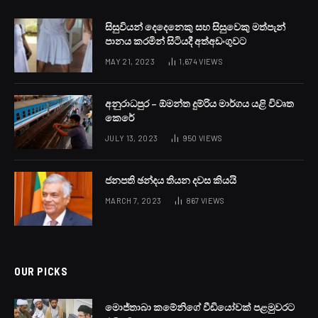
සිසුවියන් දෙදෙනෙකු සහ සිසුවෙකු මත්පැන්
පානය කරමින් සිටියදී අත්අඩංගුවට
MAY 21, 2023
1,674
VIEWS
අනුරාධපුර – ඕමන්ත දුම්රිය මාර්ගය යළි විවෘත
කෙරේ
JULY 13, 2023
950
VIEWS
ජනපති ඡන්දය තියන දවස කියයි
MARCH 7, 2023
867
VIEWS
OUR PICKS
මොජ්තාබා කමේනිගේ වීඩියෝවක් පළමුවරට