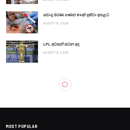
ඩෙංගු මරණ ගණන 64ක් දක්වා ඉහළට
AUGUST 8, 2026
LPL අවසන් සටන අද
AUGUST 8, 2026
MOST POPULAR