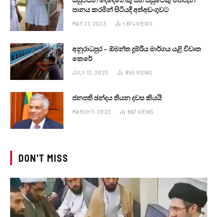
පානය කරමින් සිටියදී අත්අඩංගුවට
MAY 21, 2023
1,674
VIEWS
අනුරාධපුර – ඕමන්ත දුම්රිය මාර්ගය යළි විවෘත
කෙරේ
JULY 13, 2023
950
VIEWS
ජනපති ඡන්දය තියන දවස කියයි
MARCH 7, 2023
867
VIEWS
DON'T MISS