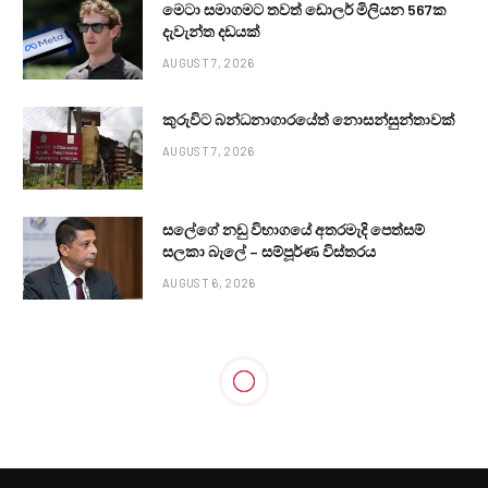
මෙටා සමාගමට තවත් ඩොලර් මිලියන 567ක
දැවැන්ත දඩයක්
AUGUST 7, 2026
කුරුවිට බන්ධනාගාරයේත් නොසන්සුන්තාවක්
AUGUST 7, 2026
සලේගේ නඩු විභාගයේ අතරමැදි පෙත්සම්
සලකා බැලේ – සම්පූර්ණ විස්තරය
AUGUST 6, 2026