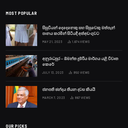
MOST POPULAR
සිසුවියන් දෙදෙනෙකු සහ සිසුවෙකු මත්පැන්
පානය කරමින් සිටියදී අත්අඩංගුවට
MAY 21, 2023
1,674
VIEWS
අනුරාධපුර – ඕමන්ත දුම්රිය මාර්ගය යළි විවෘත
කෙරේ
JULY 13, 2023
950
VIEWS
ජනපති ඡන්දය තියන දවස කියයි
MARCH 7, 2023
867
VIEWS
OUR PICKS