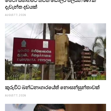
දැවැන්ත දඩයක්
AUGUST 7, 2026
කුරුවිට බන්ධනාගාරයේත් නොසන්සුන්තාවක්
AUGUST 7, 2026