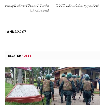
කොළඹ ඩෙංගු මර්දනයට විශේෂ
ට්විටර් හැඩ කරන්න ලලනාවක්
වැඩසටහනක්
LANKA24X7
RELATED
POSTS