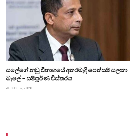
සලේගේ නඩු විභාගයේ අතරමැදි පෙත්සම් සලකා
බැලේ – සම්පූර්ණ විස්තරය
AUGUST 6, 2026