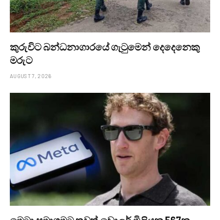
කුරුවිට බන්ධනාගාරයේ ගැටුමෙන් දෙදෙනෙකු
මරුට
AUGUST 7, 2026
මෙටා සමාගමට තවත් ඩොලර් මිලියන 567ක