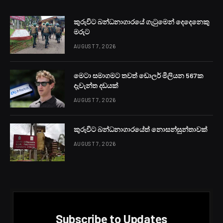
කුරුවිට බන්ධනාගාරයේ ගැටුමෙන් දෙදෙනෙකු
මරුට
AUGUST 7, 2026
මෙටා සමාගමට තවත් ඩොලර් මිලියන 567ක
දැවැන්ත දඩයක්
AUGUST 7, 2026
කුරුවිට බන්ධනාගාරයේත් නොසන්සුන්තාවක්
AUGUST 7, 2026
Subscribe to Updates