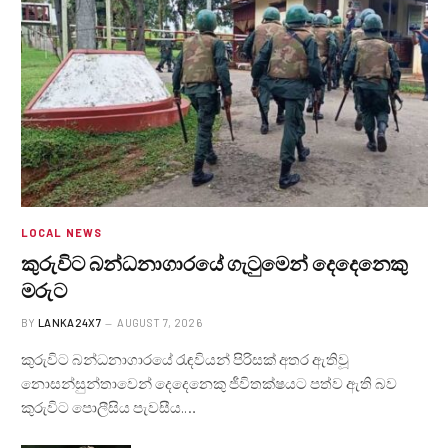
LOCAL NEWS
කුරුවිට බන්ධනාගාරයේ ගැටුමෙන් දෙදෙනෙකු
මරුට
BY
LANKA24X7
AUGUST 7, 2026
කුරුවිට බන්ධනාගාරයේ රැඳවියන් පිරිසක් අතර ඇතිවූ
නොසන්සුන්තාවෙන් දෙදෙනෙකු ජීවිතක්ෂයට පත්ව ඇති බව
කුරුවිට පොලීසිය පැවසීය.…