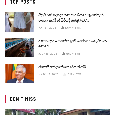
TOP POSTS
සිසුවියන් දෙදෙනෙකු සහ සිසුවෙකු මත්පැන්
පානය කරමින් සිටියදී අත්අඩංගුවට
MAY 21, 2023
1,674
VIEWS
අනුරාධපුර – ඕමන්ත දුම්රිය මාර්ගය යළි විවෘත
කෙරේ
JULY 13, 2023
950
VIEWS
ජනපති ඡන්දය තියන දවස කියයි
MARCH 7, 2023
867
VIEWS
DON'T MISS