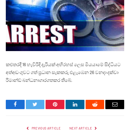
කළුතරදී 16 හැවිරිදි දැරියක් අභිරහස් ලෙස මියයාමේ සිද්ධියට
අත්අඩංගුවට ගත් ප්‍රධාන සැකකරු එළැඹෙන 26 වනදා දක්වා
රිමාන්ඩ් බන්ධනාගාරගතකර තිබේ.
Facebook
Twitter
Pinterest
LinkedIn
Reddit
Email
PREVIOUS ARTICLE
NEXT ARTICLE