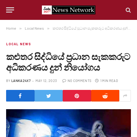
Home
»
Local News
»
කළුතර සිද්ධියේ ප්‍රධාන සැකකරුට අධිකරණය දුන් නියෝගය
LOCAL NEWS
කළුතර සිද්ධියේ ප්‍රධාන සැකකරුට
අධිකරණය දුන් නියෝගය
BY
LANKA24X7
MAY 12, 2023
NO COMMENTS
1 MIN READ