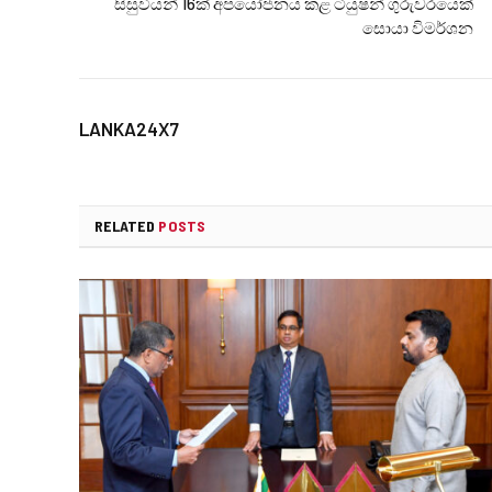
සිසුවියන් 16ක් අපයෝජනය කළ ටියුෂන් ගුරුවරයෙක්
සොයා විමර්ශන
LANKA24X7
RELATED
POSTS