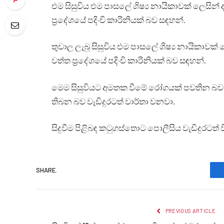
එම සිසුවිය එම පාසලේ ශිෂ්‍ය නායිකාවක් ලෙසි
ප්‍රදේශයේ පදිංචි කාරිනියක් බව සඳහන්.
තුවාල ලැබූ සිසුවිය එම පාසලේ ශිෂ්‍ය නායිකාව
වත්ත ප්‍රදේශයේ පදිංචි කාරිනියක් බව සඳහන්.
මෙම සිසුවියට අමතක වීමේ රෝගයක් පවතින බව සි
තිබන බව වැඩිදුරටත් වාර්තා වනවා.
සිදුවීම පිළිබඳ කටුගස්තොට පොලීසිය වැඩිදුරටත් වි
SHARE.
PREVIOUS ARTICLE