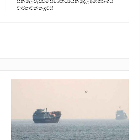
සීනි මිල වැඩිවීම සම්බන්ධයෙන් මුදල් අමාත්‍යාංශය
වාර්තාවක් කැඳවයි