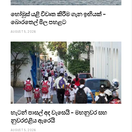
හෝමුස් යළි විවෘත කිරීම ගැන ඉඟියක් –
බොරතෙල් මිල පහළට
AUGUST 5, 2026
හැටන් පාසල් අද වැසෙයි – මහනුවර සහ
නුවරඑළිය ඇරෙයි
AUGUST 5, 2026