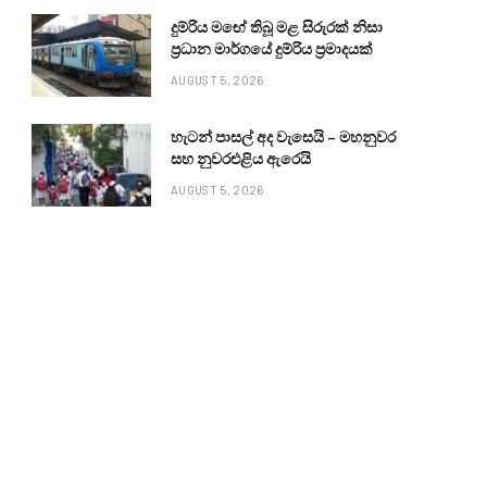
දුම්රිය මඟේ තිබූ මළ සිරුරක් නිසා
ප්‍රධාන මාර්ගයේ දුම්රිය ප්‍රමාදයක්
AUGUST 5, 2026
හැටන් පාසල් අද වැසෙයි – මහනුවර
සහ නුවරඑළිය ඇරෙයි
AUGUST 5, 2026