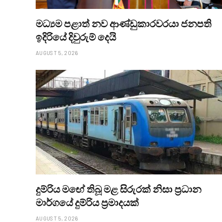
මධ්‍යම පළාත් නව ආණ්ඩුකාරවරයා ජනපති
ඉදිරියේ දිවුරුම් දෙයි
AUGUST 5, 2026
දුම්රිය මඟේ තිබූ මළ සිරුරක් නිසා ප්‍රධාන
මාර්ගයේ දුම්රිය ප්‍රමාදයක්
AUGUST 5, 2026