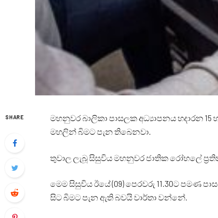
මහනුවර බාලිකා පාසලක අධ්‍යාපනය හදාරන 15 හැ
SHARE
මහලින් බිමට පැන තිබෙනවා.
තුවාල ලැබූ සිසුවිය මහනුවර ජාතික රෝහලේ ප්‍ර
මෙම සිසුවිය ඊයේ (09) පෙරවරු 11.30ට පමණ ප
සිට බිමට පැන ඇති බවයි වාර්තා වන්නේ.