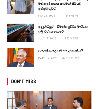
මත්පැන් පානය කරමින් සිටියදී
අත්අඩංගුවට
MAY 21, 2023
1,674
VIEWS
අනුරාධපුර – ඕමන්ත දුම්රිය මාර්ගය
යළි විවෘත කෙරේ
JULY 13, 2023
950
VIEWS
ජනපති ඡන්දය තියන දවස කියයි
MARCH 7, 2023
867
VIEWS
DON'T MISS