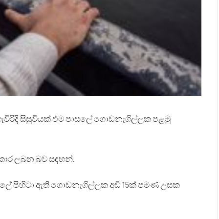
විරිදි සිසුවියක් එම පාසලේ ගොඩනැගිල්ලක පළමු
තිකාර ලබන බව සඳහන්.
ාසලේ පිහිටා ඇති ගොඩනැගිල්ලක අඩි 15ක් පමණ උසක