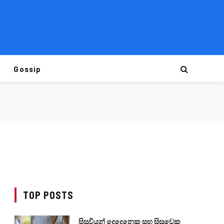
Gossip
TOP POSTS
සිසුවියන් දෙදෙනෙකු සහ සිසුවෙකු