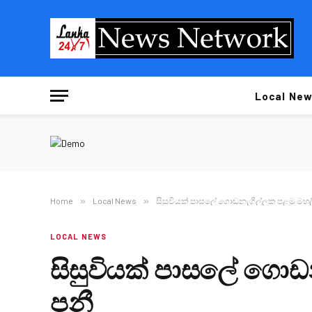
Local New
Home
»
Local News
»
සිසුවියක් පාසලේ ගොඩනැගිල්ලක පළමු මහල
LOCAL NEWS
සිසුවියක් පාසලේ ගොඩ
පනී