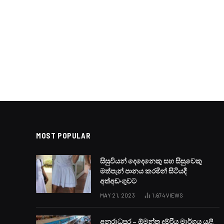
MOST POPULAR
සිසුවියන් දෙදෙනෙකු සහ සිසුවෙකු
මත්පැන් පානය කරමින් සිටියදී
අත්අඩංගුවට
MAY 21, 2023
1,674
VIEWS
අනුරාධපුර – ඕමන්ත දුම්රිය මාර්ගය යළි