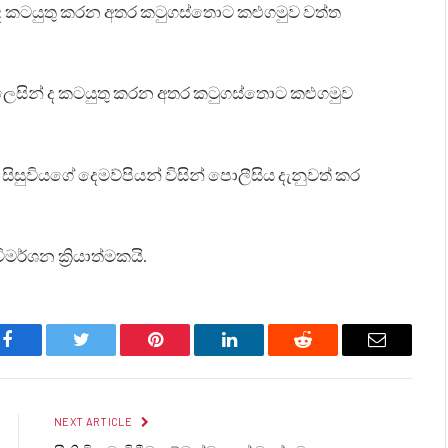
න් ද කටයුතු කරන අතර කටුගස්තොට කළුගමුව වත්ත
ක් ලෙසින් ද කටයුතු කරන අතර කටුගස්තොට කළුගමුව
සුවියගේ දෙමව්පියන් විසින් පොලීසිය දැනුවත් කර
මර්ශන ක්‍රියාත්මකයි.
Facebook
Twitter
Pinterest
LinkedIn
Reddit
Email
NEXT ARTICLE