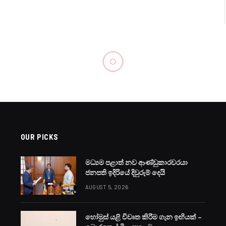
OUR PICKS
මධ්‍යම පළාත් නව ආණ්ඩුකාරවරයා
ජනපති ඉදිරියේ දිවුරුම් දෙයි
AUGUST 5, 2026
හෝමුස් යළි විවෘත කිරීම ගැන ඉඟියක් –