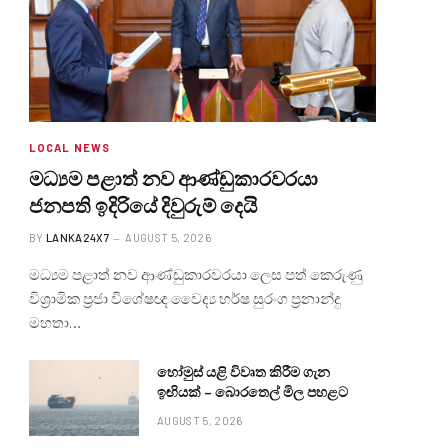
LOCAL NEWS
මධ්‍යම පළාත් නව ආණ්ඩුකාරවරයා
ජනපති ඉදිරියේ දිවුරුම් දෙයි
BY
LANKA24X7
AUGUST 5, 2026
මධ්‍යම පළාත් නව ආණ්ඩුකාරවරයා ලෙස පත් කෙරුණු
විශ්‍රාමික ප්‍රජා විශේෂඥ වෛද්‍ය හර්ෂ සුරංග ප්‍රනාන්දු
මහතා…
හෝමුස් යළි විවෘත කිරීම ගැන
ඉඟියක් – බොරතෙල් මිල පහළට
AUGUST 5, 2026