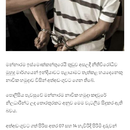
මන්නාරම ඉස්මොක්කන්තුරෙයි තුඩුව අසලදී නීතිවිරෝධීව
මුහුදු මාර්ගයෙන් ඉන්දියාවට පළායාමට තැත්කළ හයදෙනෙකු
නාවික හමුදාව විසින් අත්අඩංගුවට ගෙන තිබේ.
පොලීසිය පැවසුවේ මන්නාරම නාවික හමුදා කඳවුරේ
නිලධාරීන්ට ලද තොරතුරකට අනුව මෙම වැටලීම සිදුකර ඇති
බවය.
අත්අඩංගුවට ගත් පිරිස අතර 07 සහ 14 හැවිරිදි පිරිමි දරුවන්