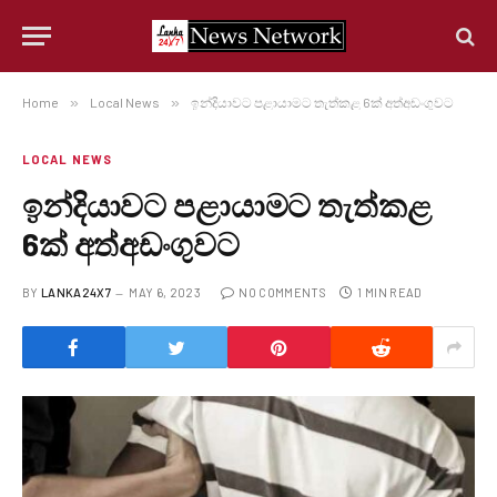
Home
»
Local News
»
ඉන්දියාවට පළායාමට තැත්කළ 6ක් අත්අඩංගුවට
LOCAL NEWS
ඉන්දියාවට පළායාමට තැත්කළ
6ක් අත්අඩංගුවට
BY
LANKA24X7
MAY 6, 2023
NO COMMENTS
1 MIN READ