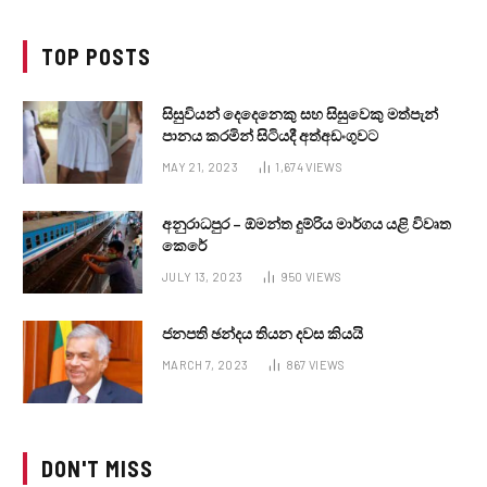
TOP POSTS
සිසුවියන් දෙදෙනෙකු සහ සිසුවෙකු මත්පැන්
පානය කරමින් සිටියදී අත්අඩංගුවට
MAY 21, 2023
1,674
VIEWS
අනුරාධපුර – ඕමන්ත දුම්රිය මාර්ගය යළි විවෘත
කෙරේ
JULY 13, 2023
950
VIEWS
ජනපති ඡන්දය තියන දවස කියයි
MARCH 7, 2023
867
VIEWS
DON'T MISS