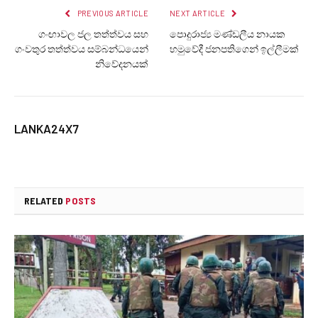
PREVIOUS ARTICLE
NEXT ARTICLE
ගංඟාවල ජල තත්ත්වය සහ
පොදුරාජ්‍ය මණ්ඩලීය නායක
ගංවතුර තත්ත්වය සම්බන්ධයෙන්
හමුවේදී ජනපතිගෙන් ඉල්ලීමක්
නිවේදනයක්
LANKA24X7
RELATED
POSTS