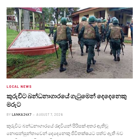
LOCAL NEWS
කුරුවිට බන්ධනාගාරයේ ගැටුමෙන් දෙදෙනෙකු
මරුට
BY
LANKA24X7
AUGUST 7, 2026
කුරුවිට බන්ධනාගාරයේ රැඳවියන් පිරිසක් අතර ඇතිවූ
නොසන්සුන්තාවෙන් දෙදෙනෙකු ජීවිතක්ෂයට පත්ව ඇති බව