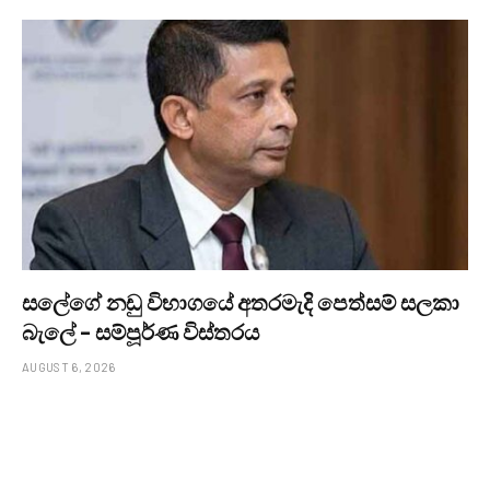
සලේගේ නඩු විභාගයේ අතරමැදි පෙත්සම් සලකා
බැලේ – සම්පූර්ණ විස්තරය
AUGUST 6, 2026