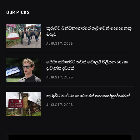
OUR PICKS
කුරුවිට බන්ධනාගාරයේ ගැටුමෙන් දෙදෙනෙකු
මරුට
AUGUST 7, 2026
මෙටා සමාගමට තවත් ඩොලර් මිලියන 567ක
දැවැන්ත දඩයක්
AUGUST 7, 2026
කුරුවිට බන්ධනාගාරයේත් නොසන්සුන්තාවක්
AUGUST 7, 2026