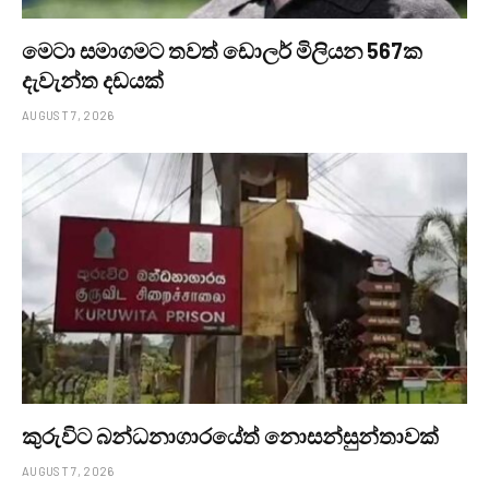
මෙටා සමාගමට තවත් ඩොලර් මිලියන 567ක
දැවැන්ත දඩයක්
AUGUST 7, 2026
කුරුවිට බන්ධනාගාරයේත් නොසන්සුන්තාවක්
AUGUST 7, 2026