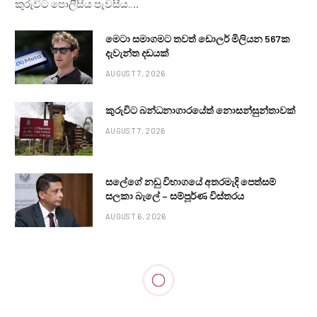
කුරුවිට පොලීසිය පැවසීය.…
මෙටා සමාගමට තවත් ඩොලර් මිලියන 567ක
දැවැන්ත දඩයක්
AUGUST 7, 2026
කුරුවිට බන්ධනාගාරයේත් නොසන්සුන්තාවක්
AUGUST 7, 2026
සලේගේ නඩු විභාගයේ අතරමැදි පෙත්සම්
සලකා බැලේ – සම්පූර්ණ විස්තරය
AUGUST 6, 2026