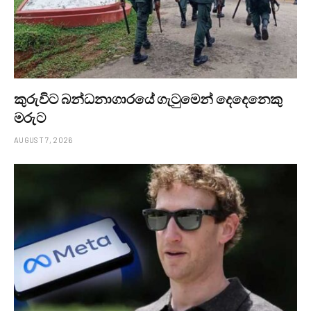
කුරුවිට බන්ධනාගාරයේ ගැටුමෙන් දෙදෙනෙකු
මරුට
AUGUST 7, 2026