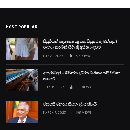
MOST POPULAR
සිසුවියන් දෙදෙනෙකු සහ සිසුවෙකු මත්පැන්
පානය කරමින් සිටියදී අත්අඩංගුවට
MAY 21, 2023
1,674
VIEWS
අනුරාධපුර – ඕමන්ත දුම්රිය මාර්ගය යළි විවෘත
කෙරේ
JULY 13, 2023
950
VIEWS
ජනපති ඡන්දය තියන දවස කියයි
MARCH 7, 2023
867
VIEWS