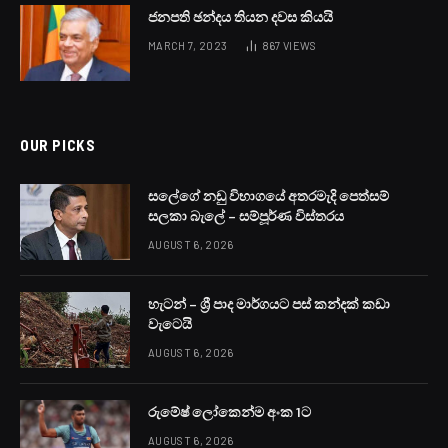
ජනපති ඡන්දය තියන දවස කියයි
MARCH 7, 2023
867
VIEWS
OUR PICKS
සලේගේ නඩු විභාගයේ අතරමැදි පෙත්සම්
සලකා බැලේ – සම්පූර්ණ විස්තරය
AUGUST 6, 2026
හැටන් – ශ්‍රී පාද මාර්ගයට පස් කන්දක් කඩා
වැටෙයි
AUGUST 6, 2026
රුමේෂ් ලෝකෙන්ම අංක 1ට
AUGUST 6, 2026