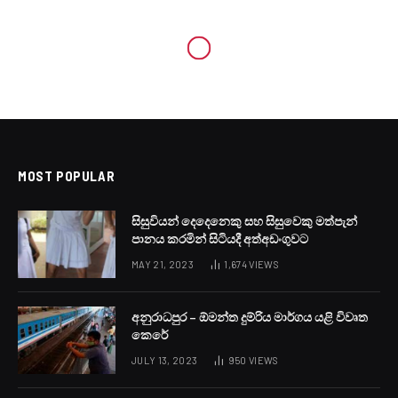
MOST POPULAR
සිසුවියන් දෙදෙනෙකු සහ සිසුවෙකු මත්පැන්
පානය කරමින් සිටියදී අත්අඩංගුවට
MAY 21, 2023
1,674
VIEWS
අනුරාධපුර – ඕමන්ත දුම්රිය මාර්ගය යළි විවෘත
කෙරේ
JULY 13, 2023
950
VIEWS