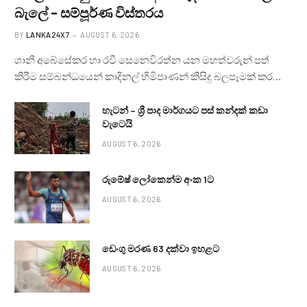
බැලේ – සම්පූර්ණ විස්තරය
BY
LANKA24X7
AUGUST 6, 2026
ශානි අබේසේකර හා රවී සෙනෙවිරත්න යන මහත්වරුන් පත්
කිරීම සම්බන්ධයෙන් කාදිනල් හිමිපාණන් කිසිදු බලපෑමක් කර…
හැටන් – ශ්‍රී පාද මාර්ගයට පස් කන්දක් කඩා
වැටෙයි
AUGUST 6, 2026
රුමේෂ් ලෝකෙන්ම අංක 1ට
AUGUST 6, 2026
ඩෙංගු මරණ 63 දක්වා ඉහළට
AUGUST 6, 2026