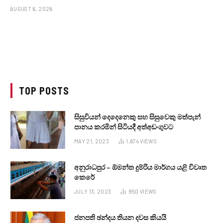
AUGUST 6, 2026
TOP POSTS
සිසුවියන් දෙදෙනෙකු සහ සිසුවෙකු මත්පැන්
පානය කරමින් සිටියදී අත්අඩංගුවට
MAY 21, 2023
1,674
VIEWS
අනුරාධපුර – ඕමන්ත දුම්රිය මාර්ගය යළි විවෘත
කෙරේ
JULY 13, 2023
950
VIEWS
ජනපති ඡන්දය තියන දවස කියයි