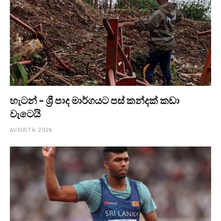
හැටන් – ශ්‍රී පාද මාර්ගයට පස් කන්දක් කඩා
වැටෙයි
AUGUST 6, 2026