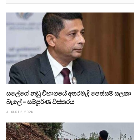
සලේගේ නඩු විභාගයේ අතරමැදි පෙත්සම් සලකා
බැලේ – සම්පූර්ණ විස්තරය
AUGUST 6, 2026