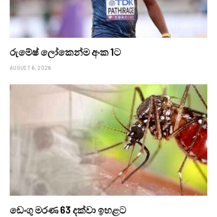
රුමේෂ් ලෝකෙන්ම අංක 1ට
AUGUST 6, 2026
ඩෙංගු මරණ 63 දක්වා ඉහළට