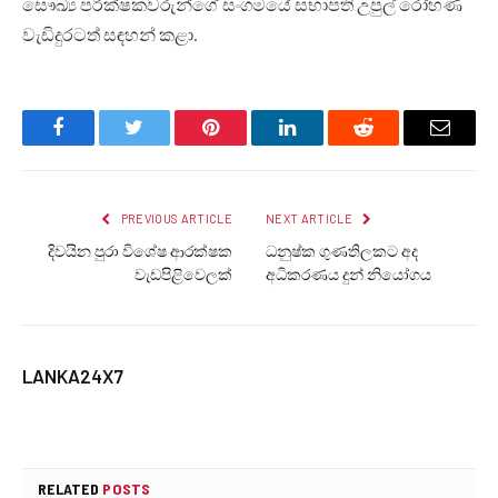
සෞඛ්‍ය පරීක්ෂකවරුන්ගේ සංගමයේ සභාපති උපුල් රෝහණ
වැඩිදුරටත් සඳහන් කළා.
Facebook
Twitter
Pinterest
LinkedIn
Reddit
Email
PREVIOUS ARTICLE
NEXT ARTICLE
දිවයින පුරා විශේෂ ආරක්ෂක
ධනුෂ්ක ගුණතිලකට අද
වැඩපිළිවෙලක්
අධිකරණය දුන් නියෝගය
LANKA24X7
RELATED
POSTS