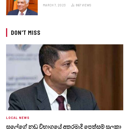
MARCH 7, 2023
867
VIEWS
DON'T MISS
LOCAL NEWS
සලේගේ නඩු විභාගයේ අතරමැදි පෙත්සම් සලකා