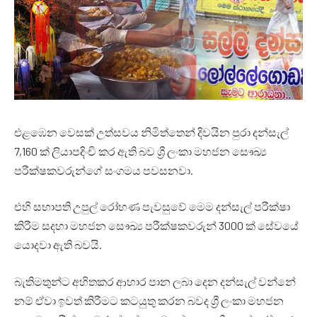
එළඹෙන වෙසක් උත්සවය නිමිත්තෙන් දිවයින පුරා දන්සැල්
7,160 ක් ලියාපදිංචි කර ඇති බව ශ්‍රී ලංකා මහජන සෞඛ්‍ය
පරීක්ෂකවරුන්ගේ සංගමය පවසනවා.
එහි සභාපති උපුල් රෝහණ පැවසුවේ මෙම දන්සැල් පරීක්ෂා
කිරීම සදහා මහජන සෞඛ්‍ය පරීක්ෂකවරුන් 3000 ක් සේවයේ
යොදවා ඇති බවයි.
බැතිමතුන්ට අහිතකර ආහාර පාන ලබා දෙන දන්සැල් වන්නේ
නම් ඒවා ඉවත් කිරීමට කටයුතු කරන බවද ශ්‍රී ලංකා මහජන