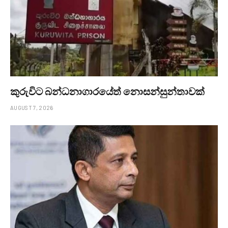
කුරුවිට බන්ධනාගාරයේත් නොසන්සුන්තාවක්
AUGUST 7, 2026