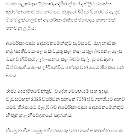
වයඹ පළාත් ආණ්ඩුකාර, අද්මිරාල් ඔෆ් ද ෆ්ලීට් වසන්ත
කරන්නාගොඩ මහතාට සහ ඔහුගේ බිරිඳට සිය රටට ඇතුළු
වීම වළක්වාලමින් අමෙරිකා එක්සත් ජනපදය තහනමක්
පනවනු ලැබීය.
අමෙරිකා රාජ්‍ය දෙපාර්තමේන්තුව පැවසුවේ, ඔහු නාවික
හමුදාපතිවරයා ලෙස කටයුතු කළ කාලය තුළ බරපතළ ලෙස
මානව හිමිකම් උල්ලංඝනය කළ බවට එල්ල වූ චෝදනා
විශ්වාසනීය ලෙස ඉදිරිපත්වීම හේතුවෙන් මෙම තීරණය ගත්
බවය.
රාජ්‍ය දෙපාර්තමේන්තුව, විදේශ මෙහෙයුම් සහ අදාළ
වැඩසටහන් 2023 විසර්ජන පනතේ 7031(c) වගන්තියට අනුව
මෙම තීරණයට එළැඹි බව අමෙරිකා රාජ්‍ය දෙපාර්තමේන්තුව
නිකුත් කළ නිවේදනයේ සඳහන්ය.
හිටපු නාවික හමුදාපතිවරයෙකු වන වසන්ත කරන්නාගොඩ