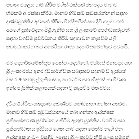
මහතා එලෙස නම් කිරීම මගින් එක්සත් ජනපදය මානව
හිමිකම් ආරක්ෂා කිරීම, මානව හිමිකම් කඩකරන්නන් සඳහා
දණ්ඩමුක්තිය අවසන් කිරීම, වින්දිතයින් සහ දිවි ගලවා ගත්
අයගේ දුක්වේදනා පිළිගැනීම සහ ශ්‍රී ලංකාවේ අපරාධකරුවන්
සඳහා වගවීම ප්‍රවර්ධනය කිරීම සඳහා වන කැපවීම යළි
තහවුරු කරන බව අමෙරිකා රාජ්‍ය දෙපාර්තමේන්තුව පවසයි.
එම දෙපාර්තමේන්තුව පෙන්වා දෙන්නේ, එක්සත් ජනපදය සහ
ශ්‍රී ලංකා රජය අතර ද්විපාර්ශ්වික සබඳතාව පදනම් වී ඇත්තේ
වසර 75ක හවුල් ඉතිහාසය, සාරධර්ම සහ නිදහස් හා විවෘත
ඉන්දු පැසිෆික් කලාපයක් සඳහා වූ කැපවීම මත බවය.
ද්විපාර්ශ්වික සබඳතාව අඛණ්ඩව ගොඩනඟා ගන්නා අතරම,
මානව හිමිකම් ප්‍රමුඛස්ථානයේ තබා ගන්නා ආරක්ෂක
ප්‍රතිසංස්කරණ ප්‍රවර්ධනය කිරීම ඇතුළු යුක්තිය, වගවීම සහ
ප්‍රතිසන්ධානය ඉදිරියට ගෙන යාම සඳහා මෙන්ම නැගී එන
ආරක්ෂක ගැටලු විසඳීම උදෙසා ශ්‍රී ලංකාවට නිසි ලෙස සම්පත්