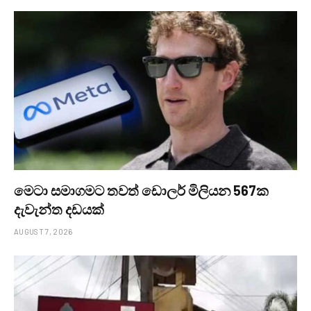
මෙටා සමාගමට තවත් ඩොලර් මිලියන 567ක
දැවැන්ත දඩයක්
AUGUST 7, 2026