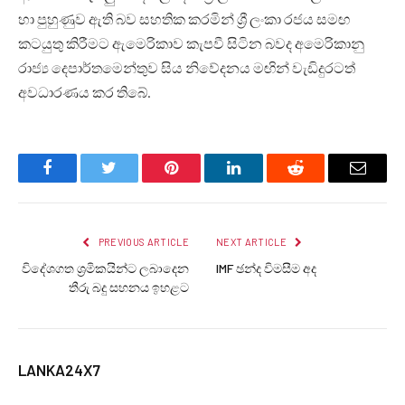
හා පුහුණුව ඇති බව සහතික කරමින් ශ්‍රී ලංකා රජය සමඟ
කටයුතු කිරීමට ඇමෙරිකාව කැපවී සිටින බවද අමෙරිකානු
රාජ්‍ය දෙපාර්තමෙන්තුව සිය නිවේදනය මඟින් වැඩිදුරටත්
අවධාරණය කර තිබේ.
Facebook
Twitter
Pinterest
LinkedIn
Reddit
Email
PREVIOUS ARTICLE
NEXT ARTICLE
විදේශගත ශ්‍රමිකයින්ට ලබාදෙන
IMF ඡන්ද විමසීම අද
තීරු බදු සහනය ඉහළට
LANKA24X7