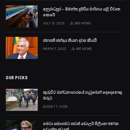
විදේශගත ශ්‍රමිකයින් නැවත ලංකාවට පැමිණීමේදී
ගුවන්තොටුපොළේදී ලබාදෙන තීරු බදු සහනය මැයි 1 වනදා
සිට ඉහළ නැංවීමට තීරණය කර තිබේ.
රජයේ ප්‍රවෘත්ති දෙපාර්තමේන්තුවේදී අද (27) පැවති ප්‍රවෘත්ති
සාකච්ඡාවකට එක්වෙමින් අමාත්‍ය මනූෂ නානායක්කාර