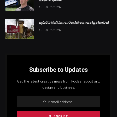
මහතා වැඩිදුරටත් සඳහන් කර සිටියේ, ඒ සඳහා වන චක්‍රලේඛය
නිකුත් කර ඇති බවය.
ගුවන්තොටුපොළේ දී මේ වන විට ලබාදෙන තීරුබදු සහනට
අමතර විශේෂ තීරු බදු සහන විදේශ ගත ශ්‍රමිකයින්ට ලබාදෙන
ලෙසට වන කැබිනට් පත්‍රිකාවක් කම්කරු සහ විදේශ රැකියා
අමාත්‍යවරයා විසින් කැබිනට් මණ්ඩලයට ඉදිරිපත් කර තිබූ
අතර එයට කැබිනට් අනුමැතිය හිමිවුණි.
ඒ අනුව කම්කරු හා විදේශ රැකියා අමාත්‍යාංශය විසින් එම
චක්‍රෙල්ඛය නිකුත් කර තිබේ.
එම චක්‍රෙල්ඛය අනුව නීත්‍යානුකූලව බැංකු ක්‍රමය හරහා
මෙරටට මුදල් එවන විදේශ ගත ශ්‍රමිකයින් ඉහළ නැංවූ තීරු බදු
සහනය ලබාගැනීමට සුදුසුකම් ලබයි.
පසුගිය වසරේ මැයි පළමු වැනිදා සිට බැංකු ක්‍රමය හරහා එවනු