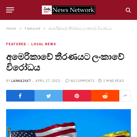
Home
»
Featured
»
අමෙරිකාවේ තීරණයට ලංකාවේ විරෝධය
FEATURED
LOCAL NEWS
අමෙරිකාවේ තීරණයට ලංකාවේ
විරෝධය
BY
LANKA24X7
APRIL 27, 2023
NO COMMENTS
2 MINS READ