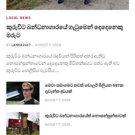
LOCAL NEWS
කුරුවිට බන්ධනාගාරයේ ගැටුමෙන් දෙදෙනෙකු
මරුට
BY
LANKA24X7
AUGUST 7, 2026
කුරුවිට බන්ධනාගාරයේ රැඳවියන් පිරිසක් අතර ඇතිවූ
නොසන්සුන්තාවෙන් දෙදෙනෙකු ජීවිතක්ෂයට පත්ව ඇති බව
කුරුවිට පොලීසිය පැවසීය.…
මෙටා සමාගමට තවත් ඩොලර් මිලියන 567ක
දැවැන්ත දඩයක්
AUGUST 7, 2026
කුරුවිට බන්ධනාගාරයේත් නොසන්සුන්තාවක්
AUGUST 7, 2026