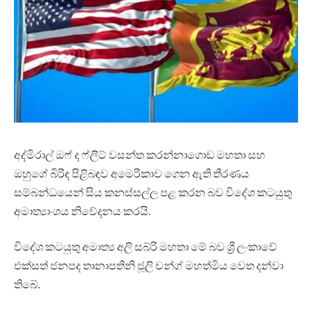
අද්මිරාල් ඔෆ් ද ෆ්ලීට් වසන්ත කරන්නාගොඩ මහතා සහ
ඔහුගේ බිරිඳ පිළිබඳව අමෙරිකාව ගෙන ඇති තීරණය
සම්බන්ධයෙන් සිය කනස්සල්ල පළ කරන බව විදේශ කටයුතු
අමාත්‍යාංශය නිවේදනය කරයි.
විදේශ කටයුතු අමාත්‍ය අලි සබ්රි මහතා මේ බව ශ්‍රී ලංකාවේ
එක්සත් ජනපද තානාපතිනි ජූලි චන්ග් මහත්මිය වෙත දන්වා
තිබේ.