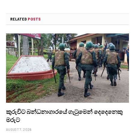
RELATED
POSTS
කුරුවිට බන්ධනාගාරයේ ගැටුමෙන් දෙදෙනෙකු
මරුට
AUGUST 7, 2026