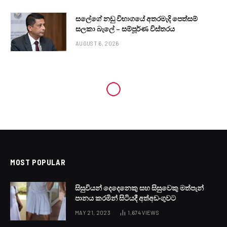
සලේගේ නඩු විභාගයේ අතරමැදි පෙත්සම්
සලකා බැලේ – සම්පූර්ණ විස්තරය
AUGUST 6, 2026
LOCAL NEWS
විදේශගත ශ්‍රමිකයින්ට ලබාදෙන
තීරු බදු සහනය ඉහළට
BY
LANKA24X7
APRIL 27, 2023
NO COMMENTS
2 MINS READ