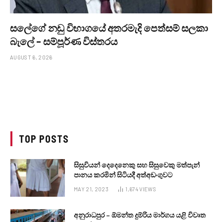
සලේගේ නඩු විභාගයේ අතරමැදි පෙත්සම් සලකා
බැලේ – සම්පූර්ණ විස්තරය
AUGUST 6, 2026
TOP POSTS
සිසුවියන් දෙදෙනෙකු සහ සිසුවෙකු මත්පැන්
පානය කරමින් සිටියදී අත්අඩංගුවට
MAY 21, 2023
1,674
VIEWS
අනුරාධපුර – ඕමන්ත දුම්රිය මාර්ගය යළි විවෘත