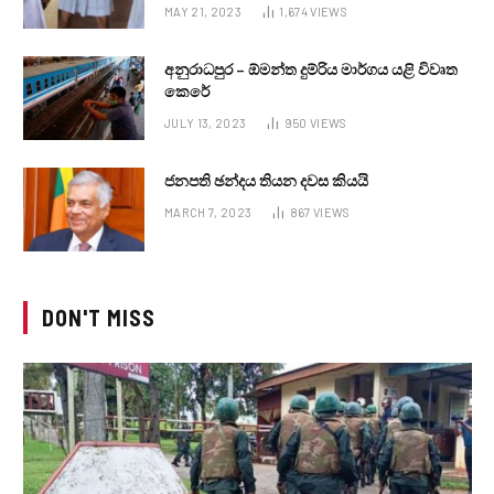
MAY 21, 2023
1,674
VIEWS
අනුරාධපුර – ඕමන්ත දුම්රිය මාර්ගය යළි විවෘත
කෙරේ
JULY 13, 2023
950
VIEWS
ජනපති ඡන්දය තියන දවස කියයි
MARCH 7, 2023
867
VIEWS
DON'T MISS