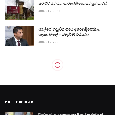
කුරුවිට බන්ධනාගාරයේත් නොසන්සුන්තාවක්
AUGUST 7, 2026
සලේගේ නඩු විභාගයේ අතරමැදි පෙත්සම්
සලකා බැලේ – සම්පූර්ණ විස්තරය
AUGUST 6, 2026
MOST POPULAR
සිසුවියන් දෙදෙනෙකු සහ සිසුවෙකු මත්පැන්