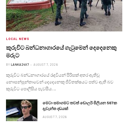
LOCAL NEWS
කුරුවිට බන්ධනාගාරයේ ගැටුමෙන් දෙදෙනෙකු
මරුට
BY
LANKA24X7
AUGUST 7, 2026
කුරුවිට බන්ධනාගාරයේ රැඳවියන් පිරිසක් අතර ඇතිවූ
නොසන්සුන්තාවෙන් දෙදෙනෙකු ජීවිතක්ෂයට පත්ව ඇති බව
කුරුවිට පොලීසිය පැවසීය.…
මෙටා සමාගමට තවත් ඩොලර් මිලියන 567ක
දැවැන්ත දඩයක්
AUGUST 7, 2026