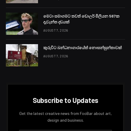
මෙටා සමාගමට තවත් ඩොලර් මිලියන 567ක
දැවැන්ත දඩයක්
AUGUST 7, 2026
කුරුවිට බන්ධනාගාරයේත් නොසන්සුන්තාවක්
AUGUST 7, 2026
Subscribe to Updates
Get the latest creative news from FooBar about art,
design and business.