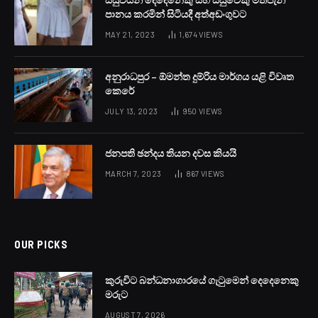
පානය කරමින් සිටියදී අත්අඩංගුවට
MAY 21, 2023
1,674
VIEWS
අනුරාධපුර – ඕමන්ත දුම්රිය මාර්ගය යළි විවෘත
කෙරේ
JULY 13, 2023
950
VIEWS
ජනපති ඡන්දය තියන දවස කියයි
MARCH 7, 2023
867
VIEWS
OUR PICKS
කුරුවිට බන්ධනාගාරයේ ගැටුමෙන් දෙදෙනෙකු
මරුට
AUGUST 7, 2026