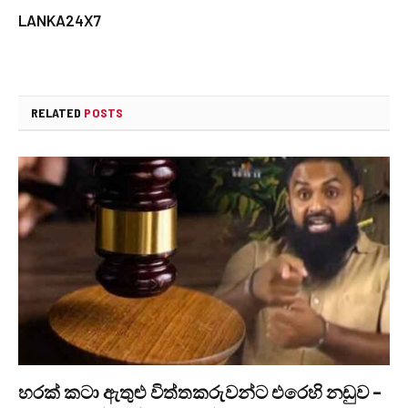
LANKA24X7
RELATED
POSTS
හරක් කටා ඇතුළු විත්තකරුවන්ට එරෙහි නඩුව –