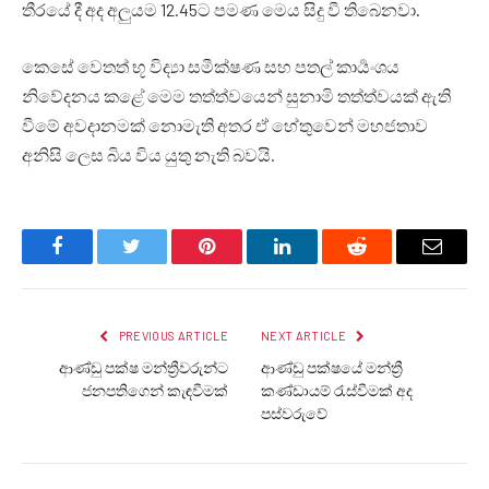
තීරයේ දී අද අලුයම 12.45ට පමණ මෙය සිදු වී තිබෙනවා.
කෙසේ වෙතත් භූ විද්‍යා සමීක්ෂණ සහ පතල් කාර්‍යංශය
නිවේදනය කළේ මෙම තත්ත්වයෙන් සුනාමි තත්ත්වයක් ඇති
වීමේ අවදානමක් නොමැති අතර ඒ හේතුවෙන් මහජතාව
අනිසි ලෙස බිය විය යුතු නැති බවයි.
Facebook
Twitter
Pinterest
LinkedIn
Reddit
Email
PREVIOUS ARTICLE
NEXT ARTICLE
ආණ්ඩු පක්ෂ මන්ත්‍රීවරුන්ට
ආණ්ඩු පක්ෂයේ මන්ත්‍රී
ජනපතිගෙන් කැඳවීමක්
කණ්ඩායම් රැස්වීමක් අද
පස්වරුවේ