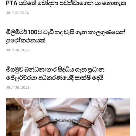
PTA යටතේ චෝදනා පවත්වාගෙන යා නොහැක
JULY 31, 2026
මිලිමීටර් 100ට වැඩි තද වැසි ගැන කාලගුණයෙන්
පුරෝකථනයක්
JULY 30, 2026
මීගමුව බන්ධනාගාර සිද්ධිය ගැන ප්‍රධාන
ජේලර්වරයා අධිකරණයේදී සාක්ෂි දෙයි
JULY 30, 2026