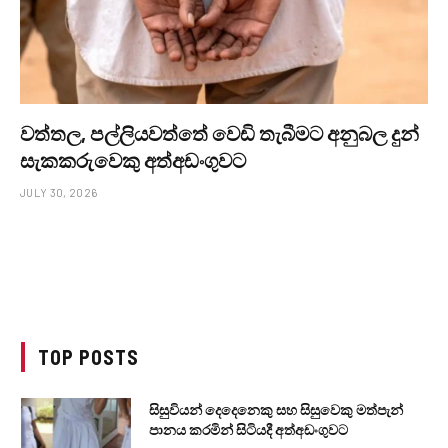
වත්තල, පල්ලියවත්තේ වෙඩි තැබීමට අනුබල දුන්
සැකකරුවෙකු අත්අඩංගුවට
JULY 30, 2026
TOP POSTS
සිසුවියන් දෙදෙනෙකු සහ සිසුවෙකු මත්පැන්
පානය කරමින් සිටියදී අත්අඩංගුවට