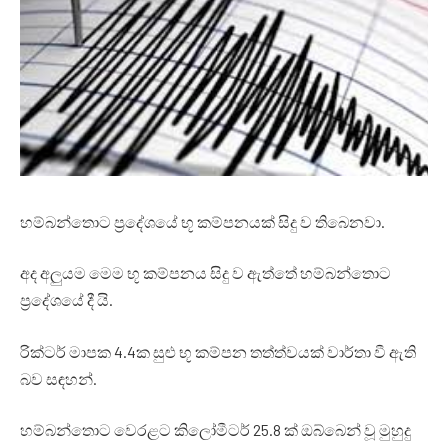
හම්බන්තොට ප්‍රදේශයේ භූ කම්පනයක් සිදු ව තිබෙනවා.
අද අලුයම මෙම භූ කම්පනය සිදු ව ඇත්තේ හම්බන්තොට
ප්‍රදේශයේ දී යි.
රික්ටර් මාපක 4.4ක සුළු භූ කම්පන තත්ත්වයක් වාර්තා වී ඇති
බව සඳහන්.
හම්බන්තොට වෙරළට කිලෝමීටර් 25.8 ක් ඔබ්බෙන් වූ මුහුදු