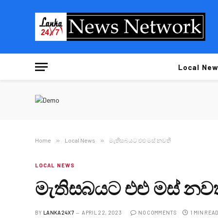
Local New
Home
»
Local News
»
මැතිසබයට එළු මස් නවතී
LOCAL NEWS
මැතිසබයට එළු මස් නව
BY
LANKA24X7
APRIL 22, 2023
NO COMMENTS
1 MIN REA