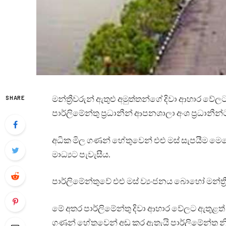
මන්ත්‍රීවරුන් ඇතුළු අමුත්තන්ගේ දිවා ආහාර ව
SHARE
පාර්ලිමේන්තු ප්‍රධානීන් ආපනශාලා අංශ ප්‍රධානීන
අධික මිල ගණන් හේතුවෙන් එළු මස් සැපයීම මෙ
මාධ්‍යට පැවැසීය.
පාර්ලිමේන්තුවේ එළු මස් ව්‍යංජනය බොහෝ මන්ත්‍ර
මේ අතර පාර්ලිමේන්තු දිවා ආහාර වේලට ඇතුළත් ක
ගණන් හේතුවෙන් අඩු කර ඇතැයි පාර්ලිමේන්තු නි