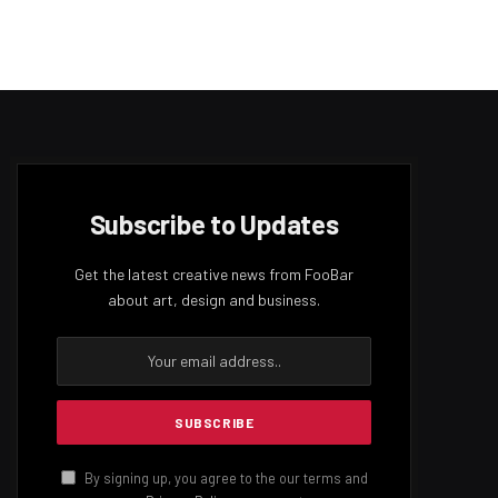
TOP POSTS
සිසුවියන් දෙදෙනෙකු සහ සිසුවෙකු
මත්පැන් පානය කරමින් සිටියදී
අත්අඩංගුවට
MAY 21, 2023
1,674
VIEWS
අනුරාධපුර – ඕමන්ත දුම්රිය මාර්ගය
යළි විවෘත කෙරේ
JULY 13, 2023
950
VIEWS
ජනපති ඡන්දය තියන දවස කියයි
MARCH 7, 2023
867
VIEWS