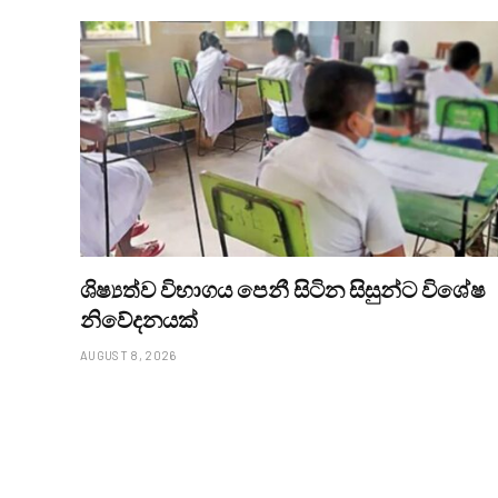
ශිෂ්‍යත්ව විභාගය පෙනී සිටින සිසුන්ට විශේෂ
නිවේදනයක්
AUGUST 8, 2026