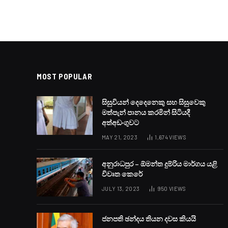
POLITICAL
පොහොට්ටුවේ සභාපති
BY
LANKA24X7
APRIL 22, 2023
NO COMMENTS
1 MIN REA
Facebook
Twitter
Pinter