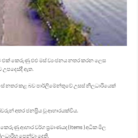
ේලට එක් කෙරුණු එළු මස් ව්‍යංජනය නතර කරන ලෙස
්ට උපදෙස්දී ඇත.
සේ නතර කළ බව පාර්ලිමේන්තුවේ උසස් නිලධාරියෙක්
ීවරුන් අතර ජනප්‍රිය වූ ආහාරයක්විය.
ෙරුණු ආහාර වර්ග ප්‍රමාණයද (Items ) අධික මිල
ලධාරීහු පෙන්වා දෙති.