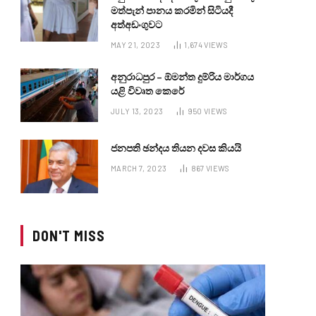
මත්පැන් පානය කරමින් සිටියදී
අත්අඩංගුවට
MAY 21, 2023
1,674
VIEWS
අනුරාධපුර – ඕමන්ත දුම්රිය මාර්ගය
යළි විවෘත කෙරේ
JULY 13, 2023
950
VIEWS
ජනපති ඡන්දය තියන දවස කියයි
MARCH 7, 2023
867
VIEWS
DON'T MISS