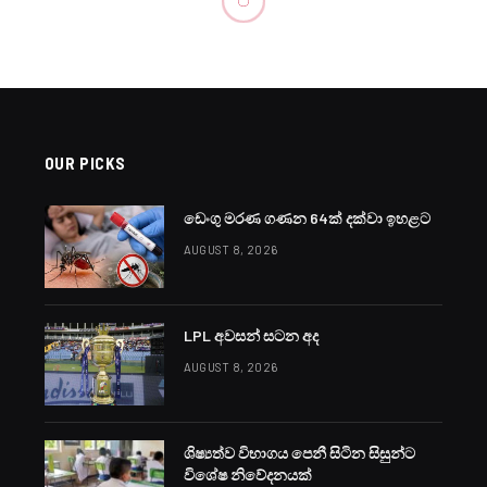
 වෙනස්වෙයි
D
est
Reddit