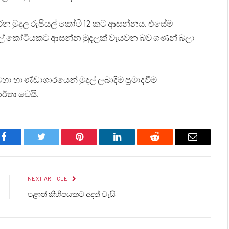
රෙන මුදල රුපියල් කෝටි 12 කට ආසන්නය. එසේම
රුපියල් කෝටියකට ආසන්න මුදලක් වැයවන බව ගණන් බලා
 භාණ්ඩාගාරයෙන් මුදල් ලබාදීම ප්‍රමාදවීම
ර්තා වෙයි.
Facebook
Twitter
Pinterest
LinkedIn
Reddit
Email
NEXT ARTICLE
පළාත් කිහිපයකට අදත් වැසි