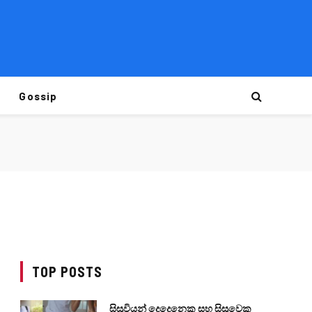
Gossip
TOP POSTS
සිසුවියන් දෙදෙනෙකු සහ සිසුවෙකු