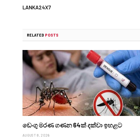
LANKA24X7
RELATED
POSTS
ඩෙංගු මරණ ගණන 64ක් දක්වා ඉහළට
AUGUST 8, 2026