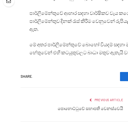
පාර්ලිමේන්තුවේ ආහාර සඳහා වාර්ෂිකව වැය ක
පාර්ලිමේන්තුව දිනක් රැස් කිරීම වෙනුවෙන් 
ඇත.
මේ අතර පාර්ලිමේන්තුවේ බොහෝ වියදම් සඳහා මහා
හේතුවෙන් එහි කටයුතුවලට බාධා මතුව ඇතැයි වා
SHARE.
PREVIOUS ARTICLE
පොහොට්ටුවේ සභාපති වෙනස්වෙයි