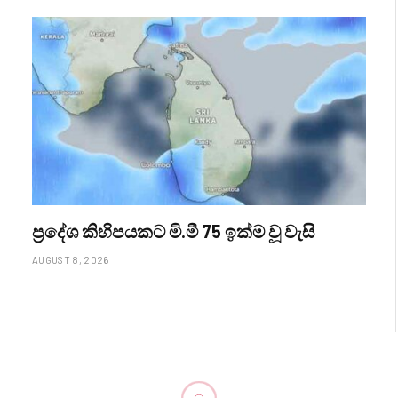
ප්‍රදේශ කිහිපයකට මි.මී 75 ඉක්ම වූ වැසි
AUGUST 8, 2026