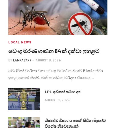
LOCAL NEWS
ඩෙංගු මරණ ගණන 64ක් දක්වා ඉහළට
BY
LANKA24X7
AUGUST 8, 2026
මෙරටින් වාර්තා වන ඩෙංගු මරණ සංඛ්‍යාව 64ක් දක්වා
ඉහළ ගොස් තිබේ. ජාතික ඩෙංගු මර්දන ඒකකය…
LPL අවසන් සටන අද
AUGUST 8, 2026
ශිෂ්‍යත්ව විභාගය පෙනී සිටින සිසුන්ට
විශේෂ නිවේදනයක්