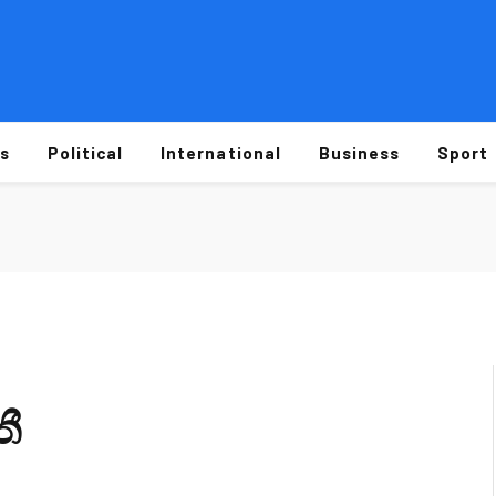
s
Political
International
Business
Sport
තී
D