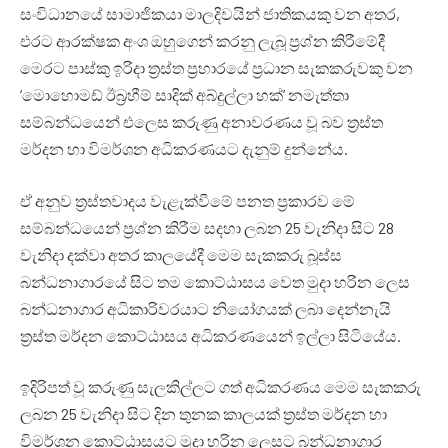
සංවිධානයේ සාමාජිකයා මාලදිවයින් ජාතිකයකු වන අතර,
එරට ආරක්ෂක අංශ ඔහුගෙන් කරනු ලැබූ ප්‍රශ්න කිරීමේදී
මෙරට පාස්කු ඉරිදා ත්‍රස්ත ප්‍රහාරයේ ප්‍රධාන සැකකරුවකු වන
‘මොහොමඩ් ඊබ්‍රහීම් සාදික් අබ්දුල්ලා හක්’ නමැත්තා
සම්බන්ධයෙන් එලෙස කරුණු අනාවරණය වූ බව ත්‍රස්ත
මර්දන හා විමර්ශන අධිකරණයට දැනුම් දුන්නේය.
ඒ අනුව ත්‍රස්තවාදය වැළැක්වීමේ පනත ප්‍රකාරව මේ
සම්බන්ධයෙන් ප්‍රශ්න කිරීම සදහා ලබන 25 වැනිදා සිට 28
වැනිදා දක්වා අතර කාලයේදී මෙම සැකකරු බූස්ස
බන්ධනාගාරයේ සිට තම කොට්ඨාසය වෙත මුදා හරින ලෙස
බන්ධනාගාර අධිකාරිවරයාට නියෝගයක් ලබා දෙන්නැයි
ත්‍රස්ත මර්දන කොට්ඨාසය අධිකරණයෙන් ඉල්ලා සිටියේය.
ඉදිරිපත් වූ කරුණු සැලකිල්ලට ගත් අධිකරණය මෙම සැකකරු
ලබන 25 වැනිදා සිට දින තුනක කාලයක් ත්‍රස්ත මර්දන හා
විමර්ශන කොට්ඨාසයට මුදා හරින ලෙසට බන්ධනාගාර