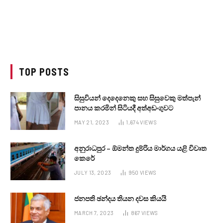
TOP POSTS
සිසුවියන් දෙදෙනෙකු සහ සිසුවෙකු මත්පැන්
පානය කරමින් සිටියදී අත්අඩංගුවට
MAY 21, 2023
1,674
VIEWS
අනුරාධපුර – ඕමන්ත දුම්රිය මාර්ගය යළි විවෘත
කෙරේ
JULY 13, 2023
950
VIEWS
ජනපති ඡන්දය තියන දවස කියයි
MARCH 7, 2023
867
VIEWS