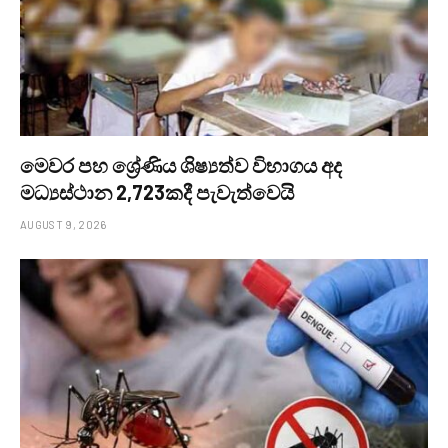
මෙවර පහ ශ්‍රේණිය ශිෂ්‍යත්ව විභාගය අද
මධ්‍යස්ථාන 2,723කදී පැවැත්වෙයි
AUGUST 9, 2026