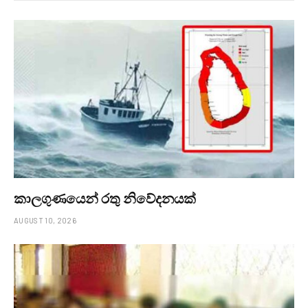
කාලගුණයෙන් ‍රතු නිවේදනයක්
AUGUST 10, 2026