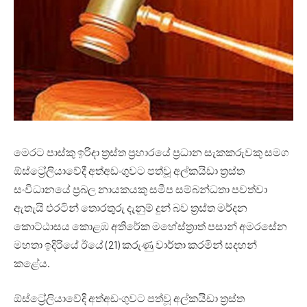
මෙරට පාස්කු ඉරිදා ත්‍රස්ත ප්‍රහාරයේ ප්‍රධාන සැකකරුවකු සමග
ඕස්ට්‍රේලියාවේදී අත්අඩංගුවට පත්වූ අල්කයිඩා ත්‍රස්ත
සංවිධානයේ ප්‍රබල නායකයකු සමීප සම්බන්ධතා පවත්වා
ඇතැයි එරටින් තොරතුරු දැනුම් දුන් බව ත්‍රස්ත මර්දන
කොට්ඨාසය කොළඹ අතිරේක මහේස්ත්‍රාත් පසාන් අමරසේන
මහතා ඉදිරියේ ඊයේ (21) කරුණු වාර්තා කරමින් සදහන්
කළේය.
ඕස්ට්‍රේලියාවේදි අත්අඩංගුවට පත්වූ අල්කයිඩා ත්‍රස්ත