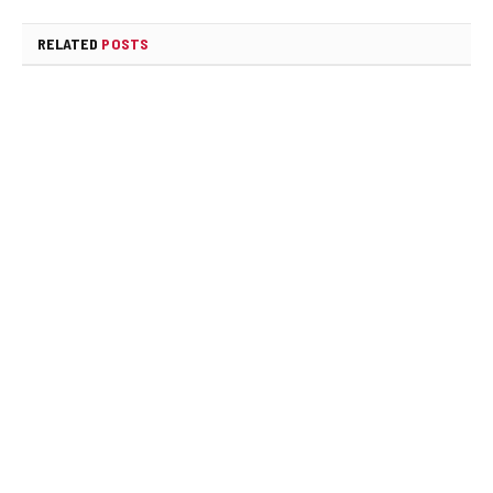
RELATED
POSTS
හරක් කටා ඇතුළු විත්තකරුවන්ට එරෙහි නඩුව –
PTA යටතේ චෝදනා පවත්වාගෙන යා නොහැක
JULY 31, 2026