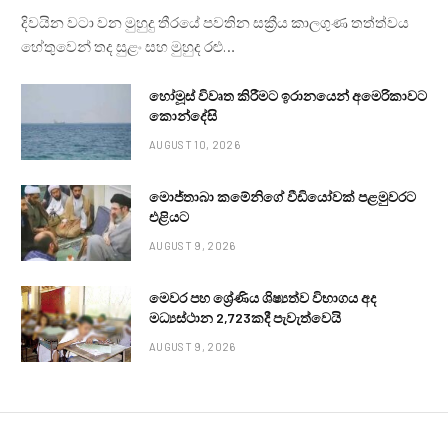
දිවයින වටා වන මුහුදු තීරයේ පවතින සක්‍රීය කාලගුණ තත්ත්වය
හේතුවෙන් තද සුළං සහ මුහුද රළු…
හෝමූස් විවෘත කිරීමට ඉරානයෙන් අමෙරිකාවට
කොන්දේසි
AUGUST 10, 2026
මොජ්තාබා කමේනිගේ වීඩියෝවක් පළමුවරට
එළියට
AUGUST 9, 2026
මෙවර පහ ශ්‍රේණිය ශිෂ්‍යත්ව විභාගය අද
මධ්‍යස්ථාන 2,723කදී පැවැත්වෙයි
AUGUST 9, 2026