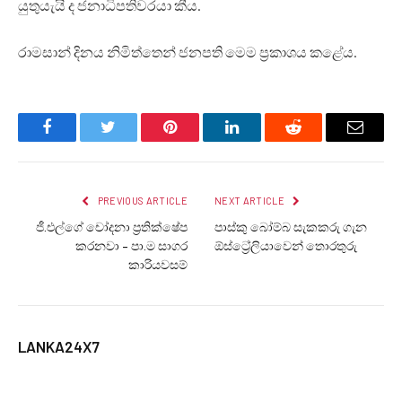
යුතුයැයි ද ජනාධිපතිවරයා කීය.
රාමසාන් දිනය නිමිත්තෙන් ජනපති මෙම ප්‍රකාශය කළේය.
Facebook
Twitter
Pinterest
LinkedIn
Reddit
Email
PREVIOUS ARTICLE
NEXT ARTICLE
ජී.එල්ගේ චෝදනා ප්‍රතික්ෂේප
පාස්කු බෝම්බ සැකකරු ගැන
කරනවා – පා.ම සාගර
ඕස්ට්‍රේලියාවෙන් තොරතුරු
කාරියවසම්
LANKA24X7