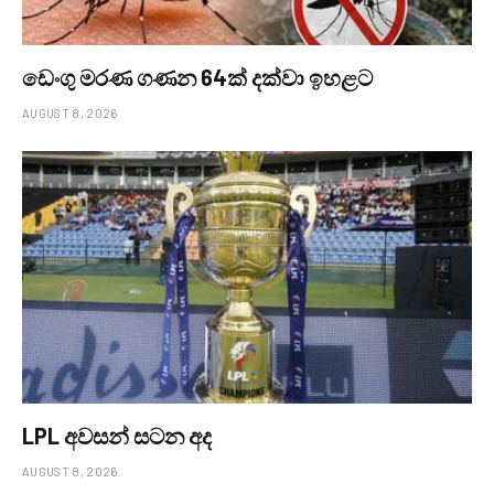
ඩෙංගු මරණ ගණන 64ක් දක්වා ඉහළට
AUGUST 8, 2026
LPL අවසන් සටන අද
AUGUST 8, 2026