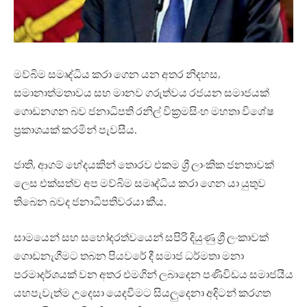
මව්බිම සමෘද්ධිය කරා ගෙන යන අතර නිදහස,
සමානාත්මතාවය සහ මානව ගරුත්වය රජයන සමාජයක්
ගොඩනගන බව ජනාධිපති රනිල් වික්‍රමසිංහ මහතා විශේෂ
ප්‍රකාශයක් කරමින් පැවසීය.
ජාති, ආගම් භේදයකින් තොරව එකම ශ්‍රී ලාංකික ජනතාවක්
ලෙස එක්සත්ව අප මව්බිම සමෘද්ධිය කරා ගෙන යා යුතුව
තිබෙන බවද ජනාධිපතිවරයා කීය.
සාමයෙන් සහ සහෝදරත්වයෙන් සපිරි දියුණු ශ්‍රී ලංකාවක්
ගොඩනැගීමට තබන පියවරේ දී සමාජ ධර්මතා මනා
පරමාදර්ශයක් වන අතර එමගින් ලබාදෙන පණිවිඩය සමාජයීය
යහපැවැත්ම උදෙසා යෙදවීමට සියලුදෙනා අදිටන් කරගත