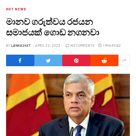
HOT NEWS
මානව ගරුත්වය රජයන
සමාජයක් ගොඩ නගනවා
BY
LANKA24X7
APRIL 22, 2023
NO COMMENTS
1 MIN READ