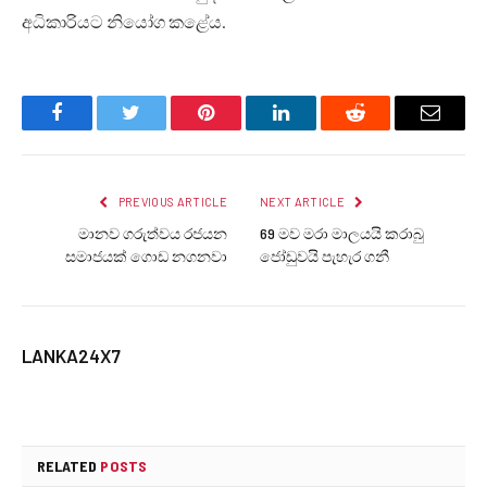
අධිකාරියට නියෝග කළේය.
Facebook
Twitter
Pinterest
LinkedIn
Reddit
Email
PREVIOUS ARTICLE
NEXT ARTICLE
මානව ගරුත්වය රජයන
69 මව මරා මාලයයි කරාබු
සමාජයක් ගොඩ නගනවා
ජෝඩුවයි පැහැර ගනී
LANKA24X7
RELATED
POSTS