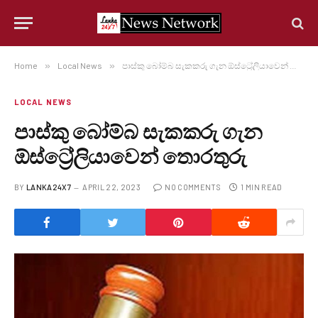
Home
»
Local News
»
පාස්කු බෝම්බ සැකකරු ගැන ඕස්ට්‍රේලියාවෙන් තොරතුරු
LOCAL NEWS
පාස්කු බෝම්බ සැකකරු ගැන
ඕස්ට්‍රේලියාවෙන් තොරතුරු
BY
LANKA24X7
APRIL 22, 2023
NO COMMENTS
1 MIN READ