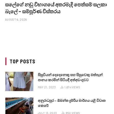
සලේගේ නඩු විභාගයේ අතරමැදි පෙත්සම් සලකා
බැලේ – සම්පූර්ණ විස්තරය
AUGUST 6, 2026
TOP POSTS
සිසුවියන් දෙදෙනෙකු සහ සිසුවෙකු මත්පැන්
පානය කරමින් සිටියදී අත්අඩංගුවට
MAY 21, 2023
1,674
VIEWS
අනුරාධපුර – ඕමන්ත දුම්රිය මාර්ගය යළි විවෘත
කෙරේ
JULY 13, 2023
950
VIEWS