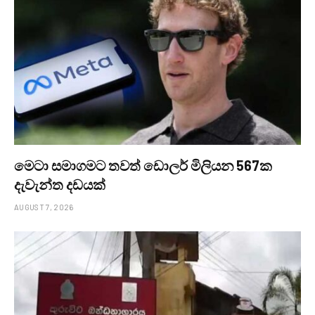
මෙටා සමාගමට තවත් ඩොලර් මිලියන 567ක
දැවැන්ත දඩයක්
AUGUST 7, 2026