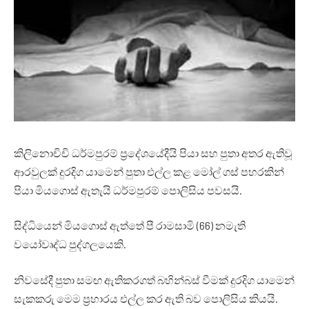
කිලිනොචිචි ධර්මපුරම් ප්‍රදේශයේදීයි පියා සහ පුතා අතර ඇතිවූ
ආරවුලක් දුරදිග යාමෙන් පුතා එල්ල කළ මෝල් ගස් පහරකින්
පියා මියගොස් ඇතැයි ධර්මපුරම් පොලිසිය පවසයි.
සිද්ධියෙන් මියගොස් ඇත්තේ පී රාමසාමි (66) නමැති
වයෝවෘද්ධ පුද්ගලයෙකි.
නිවසේදී පුතා සමඟ ඇතිකරගත් බහින්බස් වීමක් දුරදිග යාමෙන්
සැකකරු මෙම ප්‍රහාරය එල්ල කර ඇති බව පොලිසිය කියයි.