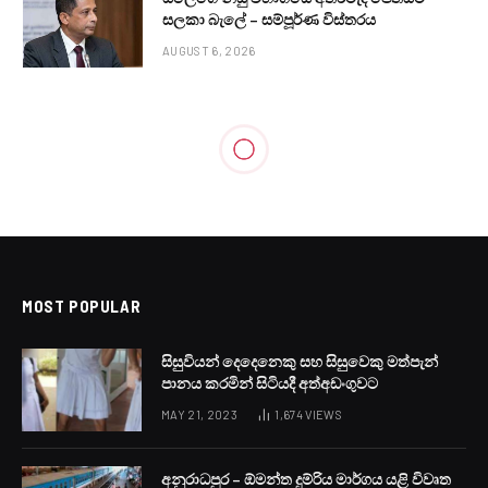
සලකා බැලේ – සම්පූර්ණ විස්තරය
AUGUST 6, 2026
MOST POPULAR
සිසුවියන් දෙදෙනෙකු සහ සිසුවෙකු මත්පැන්
පානය කරමින් සිටියදී අත්අඩංගුවට
MAY 21, 2023
1,674
VIEWS
අනුරාධපුර – ඕමන්ත දුම්රිය මාර්ගය යළි විවෘත