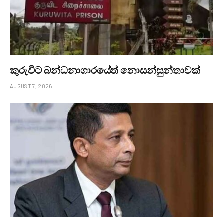
කුරුවිට බන්ධනාගාරයේත් නොසන්සුන්තාවක්
AUGUST 7, 2026