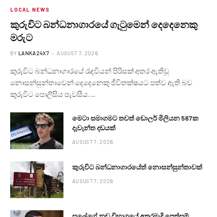
LOCAL NEWS
කුරුවිට බන්ධනාගාරයේ ගැටුමෙන් දෙදෙනෙකු
මරුට
BY
LANKA24X7
AUGUST 7, 2026
කුරුවිට බන්ධනාගාරයේ රැඳවියන් පිරිසක් අතර ඇතිවූ
නොසන්සුන්තාවෙන් දෙදෙනෙකු ජීවිතක්ෂයට පත්ව ඇති බව
කුරුවිට පොලීසිය පැවසීය.…
මෙටා සමාගමට තවත් ඩොලර් මිලියන 567ක
දැවැන්ත දඩයක්
AUGUST 7, 2026
කුරුවිට බන්ධනාගාරයේත් නොසන්සුන්තාවක්
AUGUST 7, 2026
සලේගේ නඩු විභාගයේ අතරමැදි පෙත්සම්