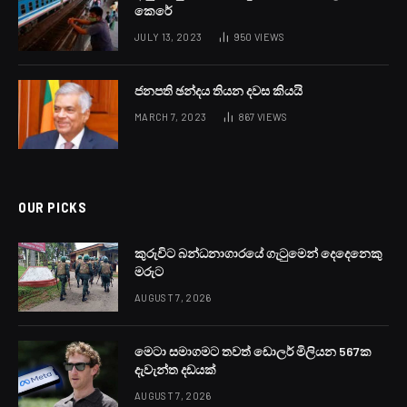
කෙරේ
JULY 13, 2023
950
VIEWS
ජනපති ඡන්දය තියන දවස කියයි
MARCH 7, 2023
867
VIEWS
OUR PICKS
කුරුවිට බන්ධනාගාරයේ ගැටුමෙන් දෙදෙනෙකු
මරුට
AUGUST 7, 2026
මෙටා සමාගමට තවත් ඩොලර් මිලියන 567ක
දැවැන්ත දඩයක්
AUGUST 7, 2026