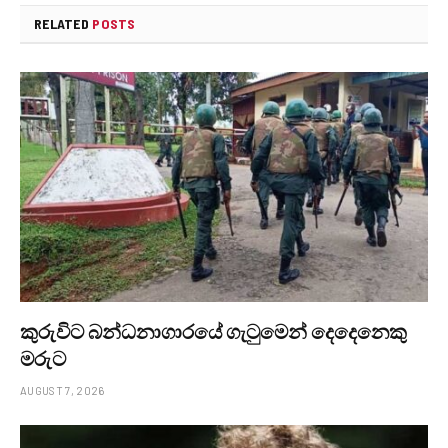
RELATED
POSTS
කුරුවිට බන්ධනාගාරයේ ගැටුමෙන් දෙදෙනෙකු
මරුට
AUGUST 7, 2026