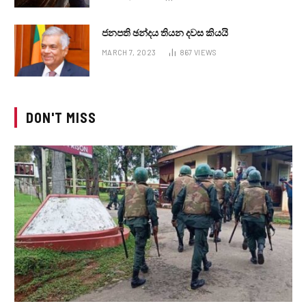
ජනපති ඡන්දය තියන දවස කියයි
MARCH 7, 2023
867
VIEWS
DON'T MISS