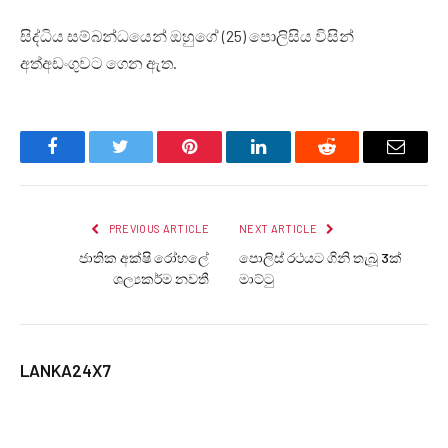
සිද්ධිය සම්බන්ධයෙන් ඔහුගේ (25) පොලිසිය විසින්
අත්අඩංගුවට ගෙන ඇත.
Facebook
Twitter
Pinterest
LinkedIn
Reddit
Email
PREVIOUS ARTICLE
NEXT ARTICLE
ජාතික අක්ෂි රෝහලේ
පොලිස් රථයට ගිනි තැබූ 3ක්
ශල්‍යකර්ම නවතී
මාට්ටු
LANKA24X7