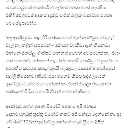
මාධ්‍ය හමුවක් පවත්වමින් ලේකම්වරයා එසේ පැවසීය
එහිදි තවදුරටත් අදහස් දැක්වු රංජිත් මද්දුම බණ්ඩාර මහතා
මෙසේද පැවසීය.
“අද ආණ්ඩුවට බාලගිරි දෝෂය වගේ දැන් ආණ්ඩුවට වැළේ
වැල් නෑ කළින් සජබෙන් 40ක් එනවා කීවා දැන් කියනවා
එන්නේ එකයිලු, රාජිතට යන්නත් අපෙන් අවසරයක් නෑ, එයා
කොහොමත් යන්නෙත් නෑ, රාජිත තමයි ආණ්ඩුවේ දුෂණයට
එරෙහිට කටයුතු කළේ ඩුබයි බැංකුවල රාජපක්ෂ රෙජිමයේ
සල්ලි තියෙනවා කීවේ එයා එහෙම කියපු පුද්ගලයෙක්
ආණ්ඩුවට යයිද එයා යන්නේ නෑ එයත් කියලා තියෙනවා
පක්ෂයක් විධියට තමයි තීරණ ගන්නේ කියලා.
ආණ්ඩුව ගේන දුෂණ විරෝධි පනතට අපි ජන්දය
දෙනවා,නමුත් ත්‍රස්ත්‍ර විරෝධි නතට අපි ජන්දය දෙන්නේ නෑ,අද
මේි රටේ 50%ක් තුන්වේල කන්නේ නෑ,මිලියන 2.5ක්