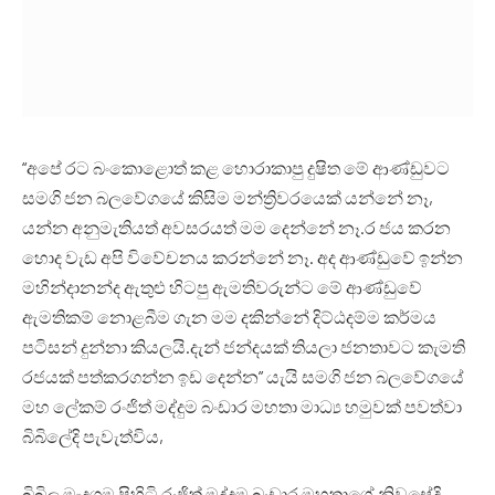
“අපේ රට බංකොළොත් කළ හොරාකාපු දුෂිත මේ ආණ්ඩුවට
සමගි ජන බලවේගයේ කිසිම මන්ත්‍රිවරයෙක් යන්නේ නෑ,
යන්න අනුමැතියත් අවසරයත් මම දෙන්නේ නෑ.ර ජය කරන
හොද වැඩ අපි විවේචනය කරන්නේ නෑ. අද ආණ්ඩුවේ ඉන්න
මහින්දානන්ද ඇතුළු හිටපු ඇමතිවරුන්ට මේ ආණ්ඩුවේ
ඇමතිකම් නොළබීම ගැන මම දකින්නේ දිට්ඨදම්ම කර්මය
පටිසන් දුන්නා කියලයි.දැන් ජන්දයක් තියලා ජනතාවට කැමති
රජයක් පත්කරගන්න ඉඩ දෙන්න” යැයි සමගි ජන බලවේගයේ
මහ ලේකම් රංජිත් මද්දුම බංඩාර මහතා මාධ්‍ය හමුවක් පවත්වා
බිබිලේදි පැවැත්විය,
බිබිල මැදගම පිහිටි රංජිත් මද්දුම බංඩාර මහතාගේ නිවසේදි