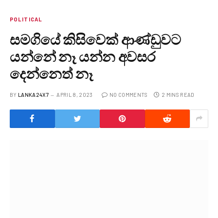
POLITICAL
සමගියේ කිසිවෙක් ආණ්ඩුවට
යන්නේ නෑ යන්න අවසර
දෙන්නෙත් නෑ
BY
LANKA24X7
APRIL 8, 2023
NO COMMENTS
2 MINS READ