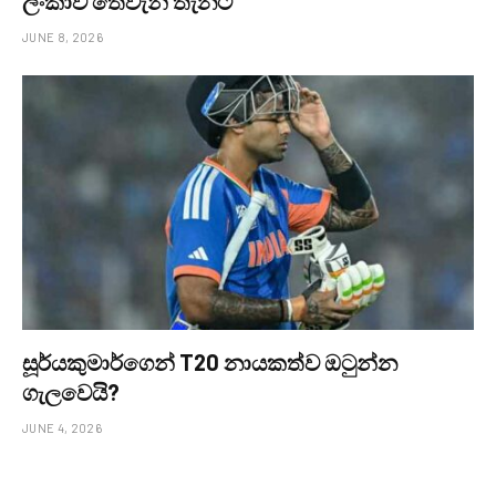
ලංකාව තෙවැනි තැනට
JUNE 8, 2026
සූර්යකුමාර්ගෙන් T20 නායකත්ව ඔටුන්න
ගැලවෙයි?
JUNE 4, 2026