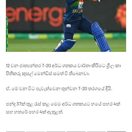
12 වන ජාත්‍යන්තර T-20 අර්ධ ශතකය වාර්තා කිරීමට ශ්‍රී ලංකා
පිතිකරු කුසල් මෙන්ඩිස් සමත් වී තිබෙනවා.
ඒ, මේ වන විට පැවැත්වෙන තුන්වන T-20 තරගයේ දීයි.
පන්දු 37ක් තුළ රැස් කළ මෙම අර්ධ ශතකයට හයේ පහර 4ක්
සහ හතරේ පහර 4ක් ඇතුළත්.