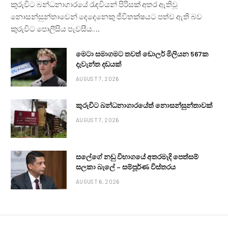
කුරුවිට බන්ධනාගාරයේ රැඳවියන් පිරිසක් අතර ඇතිවූ
නොසන්සුන්තාවෙන් දෙදෙනෙකු ජීවිතක්ෂයට පත්ව ඇති බව
කුරුවිට පොලීසිය පැවසීය.…
මෙටා සමාගමට තවත් ඩොලර් මිලියන 567ක
දැවැන්ත දඩයක්
AUGUST 7, 2026
කුරුවිට බන්ධනාගාරයේත් නොසන්සුන්තාවක්
AUGUST 7, 2026
සලේගේ නඩු විභාගයේ අතරමැදි පෙත්සම්
සලකා බැලේ – සම්පූර්ණ විස්තරය
AUGUST 6, 2026