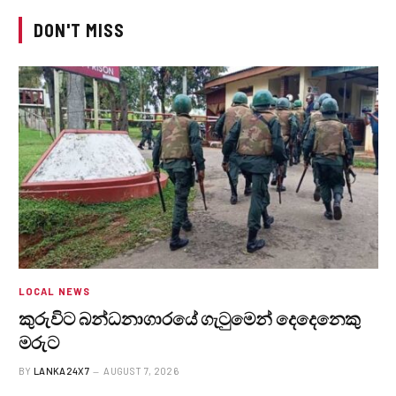
DON'T MISS
LOCAL NEWS
කුරුවිට බන්ධනාගාරයේ ගැටුමෙන් දෙදෙනෙකු
මරුට
BY
LANKA24X7
AUGUST 7, 2026