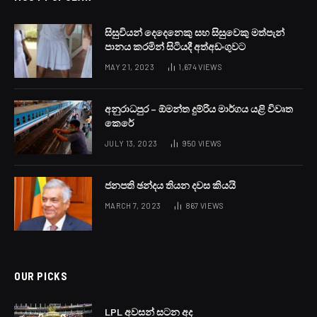
BY
LANKA24X7
APRIL 2, 2023
NO COMMENTS
1 MIN READ
රාජ්‍ය ආයතන ප්‍රතිසංස්කරණය කිරීමට ජනවරමක් නැති
ආණ්ඩුවකට ජාත්‍යන්තර මූල්‍ය අරමුදල උදව් කිරීම වැරදි බව