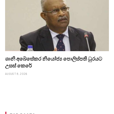
ශානි අබේසේකර නියෝජ්‍ය පොලිස්පති ධුරයට
උසස් කෙරේ
AUGUST 8, 2026