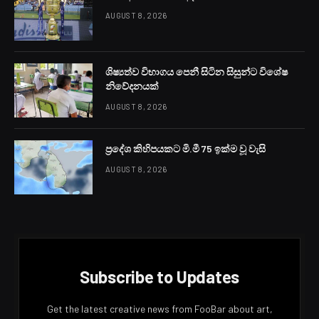
විපක්ෂයේ ප්‍රධාන සංවිධායක මහනුවර දිස්ත්‍රික් පාර්ලිමේන්තු
මන්ත්‍රී නීතිඥ ලක්ෂ්මන් කිරිඇල්ල මහතා මාධ්‍යට පැවැසීය.
එවැනි ආණ්ඩුවකට උදව් කිරීමෙන් ජාත්‍යන්තර මූල්‍ය අරමුදල
මූලික වශයෙන් වැරැද්දක් කළ බවද ඔහු පෙන්වා දුන්නේය.
උදව් කරන්නේ රාජ්‍ය ආයතන ප්‍රතිසංස්කරණය කිරීමේ
හැකියාව සහිත ජනවරමක් සහිත ආණ්ඩුවකට බව ජාත්‍යන්තර
මූල්‍ය අරමුදල පසුගිය සැප්තැම්බර් මාසයේදී ප්‍රකාශ කළ බව
පැවසූ මන්ත්‍රීවරයා ඒ අනුව ආණ්ඩුව මැතිවරණයක් පවත්වා
නව ජනවරමක් ලබා ගැනීමට කටයුතු කරාවි යැයි රටම
බලාපොරොත්තු වූ බවද සඳහන් කළේය.
චන්ද්‍රිකා බණ්ඩාරනායක කුමාරතුංග මහත්මිය ඉඩම් අක්කර
ලක්ෂ පහක් සමාගම්වලට දුන්නේ ජනවරමක් ලබා ගැනීමෙන්
පසුව බවත් ඒ කටයුත්ත කිරීමට ඇයට පැහැදිලි නිත්‍යානුකූල
ජනවරමක් තිබූ බවත් ලක්ෂ්මන් කිරිඇල්ල මහතා පැවසීය.