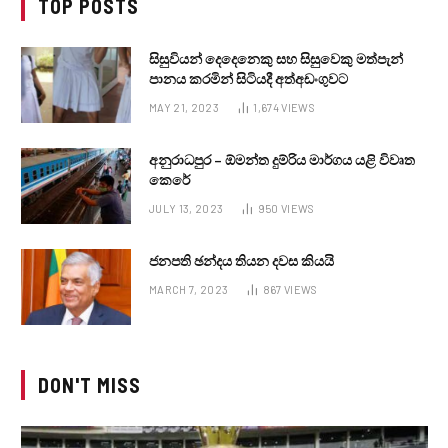
TOP POSTS
සිසුවියන් දෙදෙනෙකු සහ සිසුවෙකු මත්පැන්
පානය කරමින් සිටියදී අත්අඩංගුවට
MAY 21, 2023
1,674
VIEWS
අනුරාධපුර – ඕමන්ත දුම්රිය මාර්ගය යළි විවෘත
කෙරේ
JULY 13, 2023
950
VIEWS
ජනපති ඡන්දය තියන දවස කියයි
MARCH 7, 2023
867
VIEWS
DON'T MISS