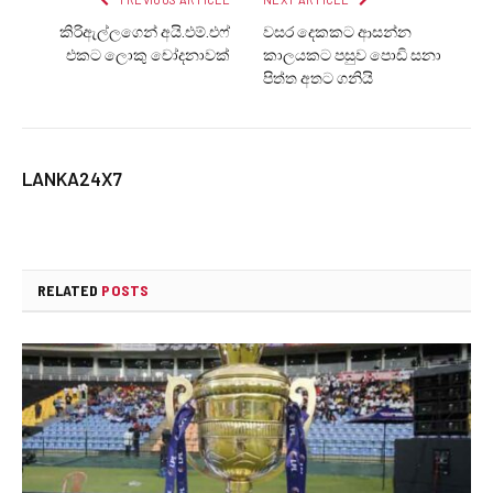
කිරිඇල්ලගෙන් අයි.එම්.එෆ්
වසර දෙකකට ආසන්න
එකට ලොකු චෝදනාවක්
කාලයකට පසුව පොඩි සනා
පිත්ත අතට ගනියි
LANKA24X7
RELATED
POSTS