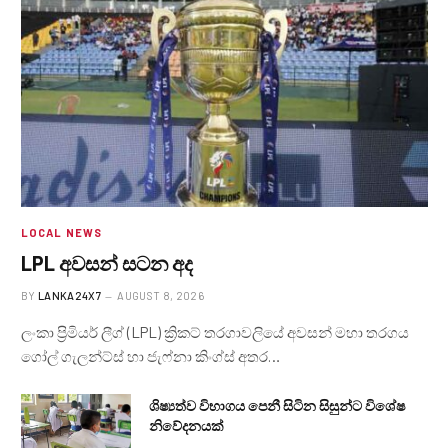
LOCAL NEWS
LPL අවසන් සටන අද
BY
LANKA24X7
AUGUST 8, 2026
ලංකා ප්‍රිමියර් ලීග් (LPL) ක්‍රිකට් තරගාවලියේ අවසන් මහා තරගය
ගෝල් ගැලන්ට්ස් හා ජැෆ්නා කිංග්ස් අතර…
ශිෂ්‍යත්ව විභාගය පෙනී සිටින සිසුන්ට විශේෂ
නිවේදනයක්