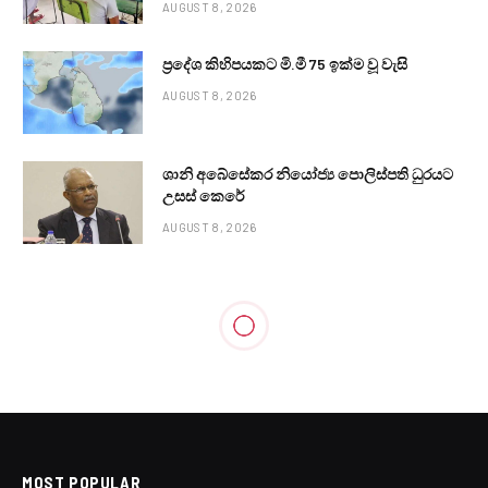
AUGUST 8, 2026
ප්‍රදේශ කිහිපයකට මි.මී 75 ඉක්ම වූ වැසි
AUGUST 8, 2026
ශානි අබේසේකර නියෝජ්‍ය පොලිස්පති ධුරයට
උසස් කෙරේ
AUGUST 8, 2026
POLITICAL
කිරිඇල්ලගෙන් අයි.එම්.එෆ් එකට
ලොකු චෝදනාවක්