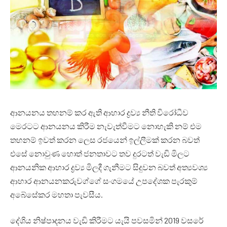
ආනයනය තහනම් කර ඇති ආහාර ද්‍රව්‍ය නීති විරෝධීව
මෙරටට ආනයනය කිරීම නැවැත්වීමට නොහැකි නම් එම
තහනම් ඉවත් කරන ලෙස රජයෙන් ඉල්ලීමක් කරන බවත්
එසේ නොවුණ හොත් ජනතාවට තව දුරටත් වැඩි මිලට
ආනයනික ආහාර ද්‍රව්‍ය මිලදී ගැනීමට සිදුවන බවත් අත්‍යවශ්‍ය
ආහාර ආනයනකරුවග්ගේ සංගමයේ උපදේශක පැරකුම්
අබේසේකර මහතා පැවසීය.
දේශිය නිෂ්පාදනය වැඩි කිරීමට යැයි පවසමින් 2019 වසරේ