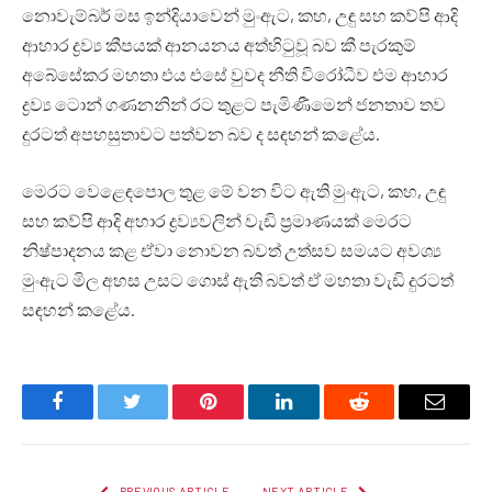
නොවැම්බර් මස ඉන්දියාවෙන් මුංඇට, කහ, උඳු සහ කව්පි ආදි
ආහාර ද්‍රව්‍ය කීපයක් ආනයනය අත්හිටුවූ බව කී පැරකුම්
අබේසේකර මහතා එය එසේ වුවද නීති විරෝධීව එම ආහාර
ද්‍රව්‍ය ටොන් ගණනනින් රට තුළට පැමිණීමෙන් ජනතාව තව
දුරටත් අපහසුතාවට පත්වන බව ද සඳහන් කළේය.
මෙරට වෙළෙඳපොල තුළ මේ වන විට ඇති මුංඇට, කහ, උඳු
සහ කව්පි ආදි අහාර ද්‍රව්‍යවලින් වැඩි ප්‍රමාණයක් මෙරට
නිෂ්පාදනය කළ ඒවා නොවන බවත් උත්සව සමයට අවශ්‍ය
මුංඇට මිල අහස උසට ගොස් ඇති බවත් ඒ මහතා වැඩි දුරටත්
සඳහන් කළේය.
Facebook
Twitter
Pinterest
LinkedIn
Reddit
Email
PREVIOUS ARTICLE
NEXT ARTICLE