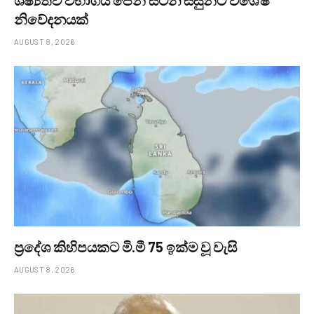
නිවේදනයක්
AUGUST 8, 2026
ප්‍රදේශ කිහිපයකට මි.මී 75 ඉක්ම වූ වැසි
AUGUST 8, 2026