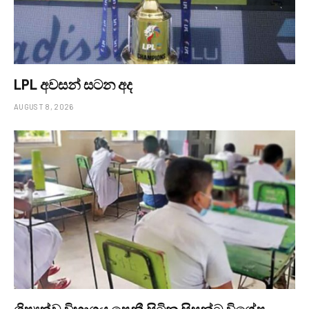
LPL අවසන් සටන අද
AUGUST 8, 2026
ශිෂ්‍යත්ව විභාගය පෙනී සිටින සිසුන්ට විශේෂ