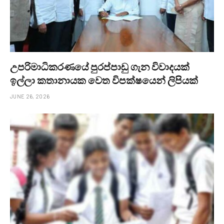
උපරිමාධිකරණයේ පුරප්පාඩු ගැන විවාදයක්
ඉල්ලා කතානායක වෙත විපක්ෂයෙන් ලිපියක්
JUNE 26, 2026