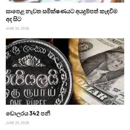
සාපෙළ නැවත සමීක්ෂණයට අයදුම්පත් කැඳවීම
අද සිට
JUNE 25, 2026
ඩොලරය 342 පනී
JUNE 25, 2026