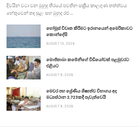
දිවයින වටා වන මුහුදු තීරයේ පවතින සක්‍රීය කාලගුණ තත්ත්වය
හේතුවෙන් තද සුළං සහ මුහුද රළු…
හෝමූස් විවෘත කිරීමට ඉරානයෙන් අමෙරිකාවට
කොන්දේසි
AUGUST 10, 2026
මොජ්තාබා කමේනිගේ වීඩියෝවක් පළමුවරට
එළියට
AUGUST 9, 2026
මෙවර පහ ශ්‍රේණිය ශිෂ්‍යත්ව විභාගය අද
මධ්‍යස්ථාන 2,723කදී පැවැත්වෙයි
AUGUST 9, 2026