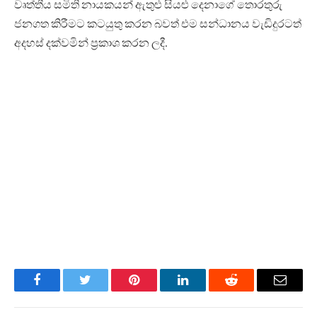
වෘත්තීය සමිති නායකයන් ඇතුළු සියළු දෙනාගේ තොරතුරු
ජනගත කිරීමට කටයුතු කරන බවත් එම සන්ධානය වැඩිදුරටත්
අදහස් දක්වමින් ප්‍රකාශ කරන ලදී.