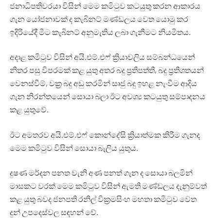
ජනාධිපතිවරයා විසින් මෙම කමිටුව කටයුතු කරන ආකාරය
ගැන යෝජනාවක් ද කැබිනට් මණ්ඩලය වෙත යොමු කර
ඉදිරියේදී මීට කැබිනට් අනුමැතිය ලබා ගැනීමට නියමිතය.
අදාළ කමිටුව විසින් අයි.එම්.එෆ් ක්‍රියාවලිය සම්බන්ධයෙන්
නිතර පසු විපරමක් කළ යුතු අතර බදු ප්‍රතිපත්ති, බදු ප්‍රතිශතයන්
වෙනස්වීම්, වක්‍ර බදු අඩු කරමින් සෘජු බදු ඉහළ නැංවීම ආදිය
ගැන නිරන්තයෙන් සොයා බලා ඊට අවශ්‍ය කටයුතු සම්පාදනය
කළ යුතුවේ.
ඊට අමතරව අයි.එම්.එෆ් කොන්දේසි ක්‍රියාත්මක කිරීම ගැනද
මෙම කමිටුව විසින් සොයා බැලිය යුතුය.
දුෂණ මර්දන පනත වැනි අණ පනත් ගැන ද සොයා බලමින්
මාසකට වරක් මෙම කමිටුව විසින් ඇමති මණ්ඩලය දැනුම්වත්
කළ යුතු බවද ජනපති රනිල් වික්‍රමසිංහ මහතා කමිටුව වෙත
දුන් උපදෙස්වල සඳහන් වේ.