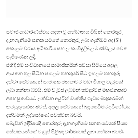
සමාජ සාධාරණත්වය සඳහා වූ සන්ධානය විසින් තොරතුරු
දැනගැනීමේ පනත යටතේ තොරතුරු ලබා ගැනීමට අද (31)
කොළම වරාය අධිකාරිය සහ ලංකා විදුලිබල මණ්ඩලය වෙත
පැමිණෙන ලදී.
එහිදී එම සංවිධානයේ සාමාජිකයින් පවසා සිටියේ අදාල
ආයතන තුල සිටින පහලම තනතුරේ සිට ඉහලම තනතුරු
දක්වා සේවකයන් සාමාන්‍ය ජනතාවට වඩා විශාල වැටුපක්
ලබා ගන්නා බවයි. එම වැටුප් ලබමින් තවදුරටත් මහජනතාව
අපහසුතාවයට ලක්වන අයුරින් වෘත්තීය ගැටළු මතුකරමින්
කටයුතු කරන බවත්, අදාල සේවකයන් බදු ගෙවීමටද විරෝධය
දක්වමින් උද්ඝෝෂණ පවත්වන බවයි.
එබැවින් ඉදිරියේදී තොරතුරු දැනගැනීමේ පනත යටතේ සියළු
සේවකයන්ගේ වැටුප් පිළිබඳ වාර්තාවක් ලබා ගන්නා බවත්,