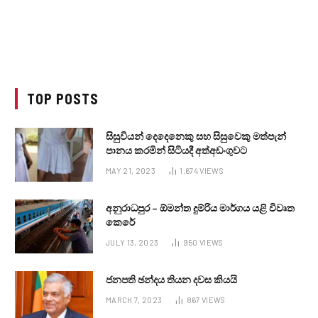
TOP POSTS
සිසුවියන් දෙදෙනෙකු සහ සිසුවෙකු මත්පැන්
පානය කරමින් සිටියදී අත්අඩංගුවට
MAY 21, 2023
1,674
VIEWS
අනුරාධපුර – ඕමන්ත දුම්රිය මාර්ගය යළි විවෘත
කෙරේ
JULY 13, 2023
950
VIEWS
ජනපති ඡන්දය තියන දවස කියයි
MARCH 7, 2023
867
VIEWS