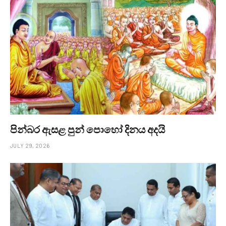
පින්බර ඇසළ පුන් පොහෝ දිනය අදයි
JULY 29, 2026