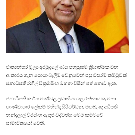
ජාත්‍යන්තර මූල්‍ය අරමුදලේ ණය පහසුකම ක්‍රියාත්මක වන
ආකාරය ගැන සොයා බැලීම වෙනුවෙන් පසු විපරම් කමිටුවක්
ජනාධිපති රනිල් වික්‍රමසිංහ මහතා විසින් පත් කොට ඇත.
ජනාධිපති කාර්ය මණ්ඩල ප්‍රධානී සාගල රත්නායක, මහා
භාණ්ඩාගාර ලේකම් මහින්ද සිරිවර්ධන, මහබැංකු අධිපති
නන්දලාල් වීරසිංහ ඇතුළු විද්වත්හු මෙම කමිටුවේ
සාමාජිකයෝ වෙති.