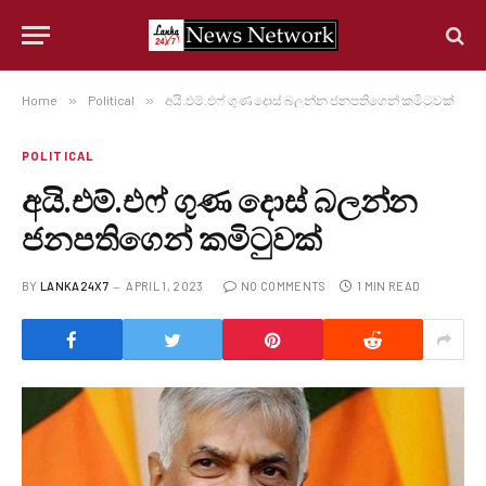
Home
»
Political
»
අයි.එම්.එෆ් ගුණ දොස් බලන්න ජනපතිගෙන් කමිටුවක්
POLITICAL
අයි.එම්.එෆ් ගුණ දොස් බලන්න
ජනපතිගෙන් කමිටුවක්
BY
LANKA24X7
APRIL 1, 2023
NO COMMENTS
1 MIN READ