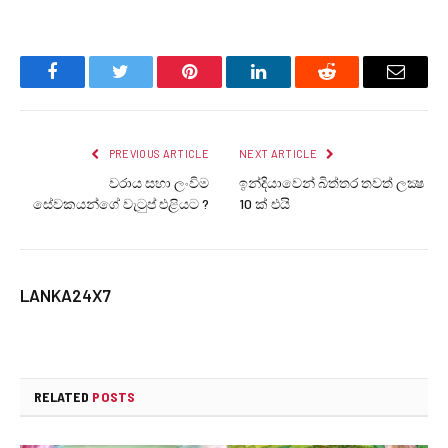
Facebook
Twitter
Pinterest
LinkedIn
Reddit
Email
PREVIOUS ARTICLE
NEXT ARTICLE
වරාය සහා ලංවිම
ඉන්දියාවෙන් බිත්තර තවත් ලක්‍ෂ
සේවකයන්ගේ වැටුප් එළියට ?
10 ක් එයි
LANKA24X7
RELATED
POSTS