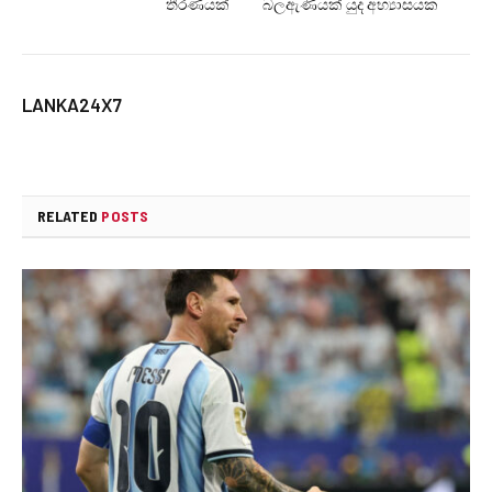
තීරණයක්
බලඇණියක් යුද අභ්‍යාසයක
LANKA24X7
RELATED
POSTS