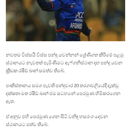
නවතම විස්සයි විස්ස පන්දු යවන්නන් ශ්‍රේණිගත කිරීමේ පළමු
ස්ථානයට නැවතත් පැමිණීමට ඇෆ්ගනිස්ථාන දඟ පන්දු යවන
ක්‍රීඩක රෂීඩ් ඛාන් සමත්ව තිබේ.
පාකිස්තානය සමග පැවති පන්දුවාර 20 තරගාවලියේදී දැක්වූ
දක්ෂතා මත රෂීඩ් ඛාන් එම සටහනේ පෙරමුණ හිමිකරගෙන
ඇත.
ඒ අනුව එහි පෙරමුණ ගෙන සිටි වනිඳු හසරංග දෙවන
ස්ථානයට පත්ව තිබේ.