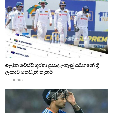
ලෝක ටෙස්ට් ශූරතා ප්‍රසාද ලකුණු සටහනේ ශ්‍රී
ලංකාව තෙවැනි තැනට
JUNE 8, 2026