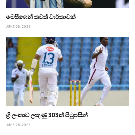
මෙසීගෙන් තවත් වාර්තාවක්
JUNE 28, 2026
ශ්‍රී ලංකාව ලකුණු 303ක් පිටුපසින්
JUNE 28, 2026