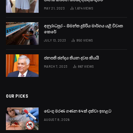
MAY 21, 2023
1,674
VIEWS
අනුරාධපුර – ඕමන්ත දුම්රිය මාර්ගය යළි විවෘත
කෙරේ
JULY 13, 2023
950
VIEWS
ජනපති ඡන්දය තියන දවස කියයි
MARCH 7, 2023
867
VIEWS
OUR PICKS
ඩෙංගු මරණ ගණන 64ක් දක්වා ඉහළට
AUGUST 8, 2026