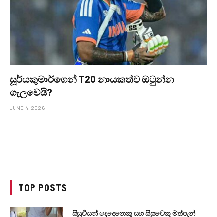
සූර්යකුමාර්ගෙන් T20 නායකත්ව ඔටුන්න
ගැලවෙයි?
JUNE 4, 2026
TOP POSTS
සිසුවියන් දෙදෙනෙකු සහ සිසුවෙකු මත්පැන්