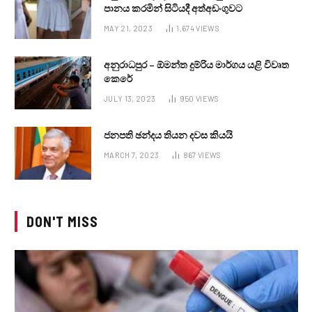
පානය කරමින් සිටියදී අත්අඩංගුවට
MAY 21, 2023
1,674
VIEWS
අනුරාධපුර – ඕමන්ත දුම්රිය මාර්ගය යළි විවෘත
කෙරේ
JULY 13, 2023
950
VIEWS
ජනපති ඡන්දය තියන දවස කියයි
MARCH 7, 2023
867
VIEWS
DON'T MISS