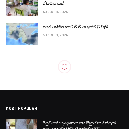
නිවේදනයක්
AUGUST 8, 2026
ප්‍රදේශ කිහිපයකට මි.මී 75 ඉක්ම වූ වැසි
AUGUST 8, 2026
MOST POPULAR
සිසුවියන් දෙදෙනෙකු සහ සිසුවෙකු මත්පැන්
පානය කරමින් සිටියදී අත්අඩංගුවට