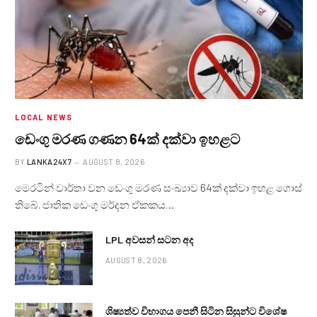
LOCAL NEWS
ඩෙංගු මරණ ගණන 64ක් දක්වා ඉහළට
BY
LANKA24X7
AUGUST 8, 2026
මෙරටින් වාර්තා වන ඩෙංගු මරණ සංඛ්‍යාව 64ක් දක්වා ඉහළ ගොස්
තිබේ. ජාතික ඩෙංගු මර්දන ඒකකය…
LPL අවසන් සටන අද
AUGUST 8, 2026
ශිෂ්‍යත්ව විභාගය පෙනී සිටින සිසුන්ට විශේෂ