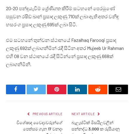
20-20 පන්දුයැවීම් ශ්‍රේණිගත කිරීම් සටහනේ පෙරමුණේ
පසුවන රෂීඩ් ඛාන් ප්‍රසාද ලකුණු 710ක් ලබා ඇති අතර වනිඳු
හසරංග ප්‍රසාද ලකුණු 695ක් ලබා සිටී.
එම සටහනේ තුන්වන ස්ථානයේ Fazalhaq Farooqi ප්‍රසාද
ලකුණු 692ක් ලබාගනිමින් රැඳී සිටින අතර Mujeeb Ur Rahman
එහි 08 වන ස්ථානයේ රැඳී සිටින්නේ ප්‍රසාද ලකුණු 668ක්
ලබාගනිමිනි.
Facebook
Twitter
Pinterest
LinkedIn
Reddit
Email
PREVIOUS ARTICLE
NEXT ARTICLE
විශේෂඥ වෛද්‍යවරුන්ගේ
බැලැස්ටික් මිසයිලවලින්
පෙත්සම ගැන 17 වනදා
සන්නද්ධ 3,000 ක රුසියානු