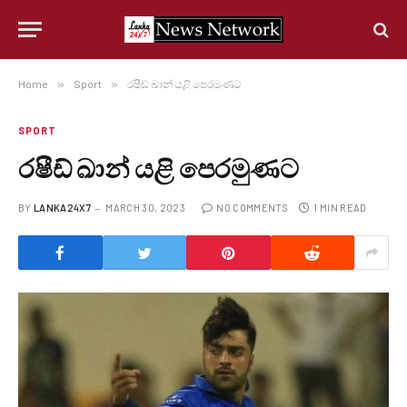
Home
»
Sport
»
රෂීඩ් ඛාන් යළි පෙරමුණට
SPORT
රෂීඩ් ඛාන් යළි පෙරමුණට
BY
LANKA24X7
MARCH 30, 2023
NO COMMENTS
1 MIN READ