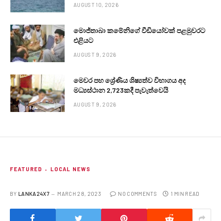
AUGUST 10, 2026
මොජ්තාබා කමේනිගේ වීඩියෝවක් පළමුවරට
එළියට
AUGUST 9, 2026
මෙවර පහ ශ්‍රේණිය ශිෂ්‍යත්ව විභාගය අද
මධ්‍යස්ථාන 2,723කදී පැවැත්වෙයි
AUGUST 9, 2026
FEATURED
LOCAL NEWS
BY
LANKA24X7
MARCH 28, 2023
NO COMMENTS
1 MIN READ