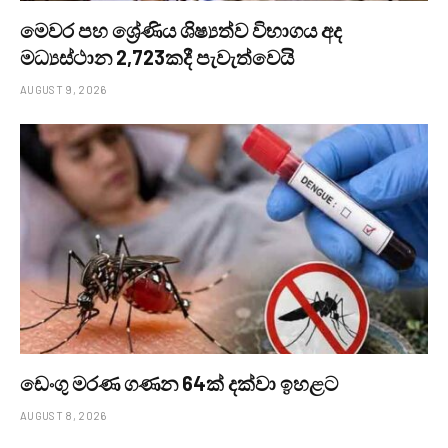
මෙවර පහ ශ්‍රේණිය ශිෂ්‍යත්ව විභාගය අද
මධ්‍යස්ථාන 2,723කදී පැවැත්වෙයි
AUGUST 9, 2026
ඩෙංගු මරණ ගණන 64ක් දක්වා ඉහළට
AUGUST 8, 2026