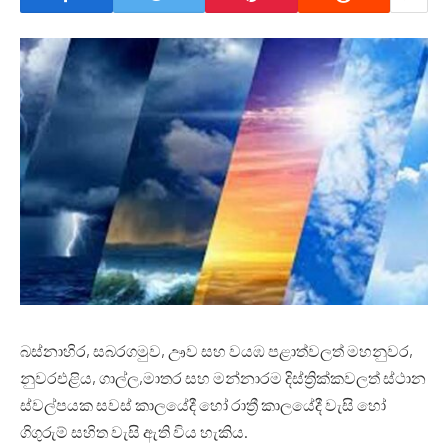
බස්නාහිර, සබරගමුව, ඌව සහ වයඹ පළාත්වලත් මහනුවර,
නුවරඑළිය, ගාල්ල,මාතර සහ මන්නාරම දිස්ත්‍රික්කවලත් ස්ථාන
ස්වල්පයක සවස් කාලයේදී හෝ රාත්‍රී කාලයේදී වැසි හෝ
ගිගුරුම් සහිත වැසි ඇති විය හැකිය.