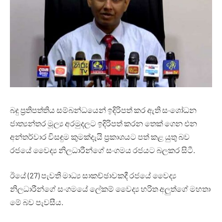
බදු ප්‍රතිපත්තිය සම්බන්ධයෙන් ඉදිරිපත් කර ඇති සංශෝධන
ජාත්‍යන්තර මූල්‍ය අරමුදලට ඉදිරිපත් කරන තෙක් ගෙන එන
අන්තර්වාර විසඳුම කුමක්දැයි ප්‍රකාශයට පත් කළ යුතු බව
රජයේ වෛද්‍ය නිලධාරීන්ගේ සංගමය රජයට බලකර සිටී.
ඊයේ (27) පැවති මාධ්‍ය සාකච්ඡාවකදී රජයේ වෛද්‍ය
නිලධාරීන්ගේ සංගමයේ ලේකම් වෛද්‍ය හරිත අලුත්ගේ මහතා
මේ බව පැවසීය.