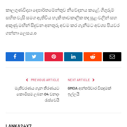
කාලගුණවිද්‍යා දෙපාර්තමේන්තුව නිවේදනය කළේ, ගිගුරුම්
සහිත වැසි සමග ඇතිවිය හැකි තාවකාලික තද සුළංවලින් සහ
අකුණු මඟින් සිදුවන අනතුරු අවම කර ගැනීමට අවශ්‍ය පියවර
ගන්නා ලෙසය.o
Facebook
Twitter
Pinterest
LinkedIn
Reddit
Email
PREVIOUS ARTICLE
NEXT ARTICLE
මැතිවරණය ගැන තීරණයට
GMOA අන්තර්වාර විසඳුමක්
කොමිසම ලබන 04 වනදා
ඉල්ලයි
රැස්වෙයි
LANKA24X7