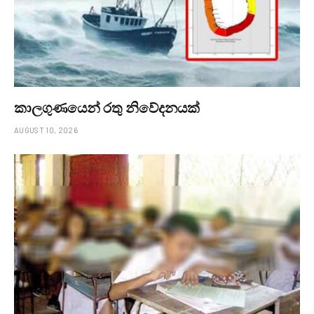
කාලගුණයෙන් ‍රතු නිවේදනයක්
AUGUST 10, 2026