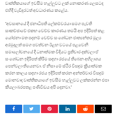
වෘත්තිකයාගේ ඉවසීම හෑල්ලුවට ලක් නොකරණ ලෙසටද
එහිදී වැඩිදුරටත් අවධාරණය කළේය.
“අවසානයේ දී ජනාධිපති ලේකම්වරයා සමග පැවති
සාකච්ඡාවේ එකඟ වෙච්ච කාරණය තමයි අප ඉදිරිපත් කළ
යෝජනා මත පදනම් වෙච්ච සංශෝධන ජාත්‍යන්තර මූල්‍ය
අරමුදලත් සමග පවත්වන ඊළඟ වටයේ පළවෙනි
සමාලෝචනයේ දී ධනාත්මක විදියට ප්‍රතිචාර දක්වලා ඒ
සංශෝධන ඉදිරිපත් කිරීම සඳහා රජයේ තිබෙන අභිලාශය
පෙන්වලා තියෙනවා. ඒ නිසා මේ ස්ථිර විසඳුම ක්‍රියාත්මක
කරන කාලය සඳහා රජය ඉදිරිපත් කරන අන්තර්වාර විසඳුම්
මොනවාද වෘත්තිකයාගේ ඉවසීම හෑල්ලුවට ලක්කරන්න එපා
කියලා බරපතළ පණිවිඩය අපි දෙනවා.”
Facebook
Twitter
Pinterest
LinkedIn
Reddit
Email