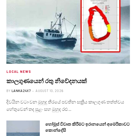
LOCAL NEWS
කාලගුණයෙන් ‍රතු නිවේදනයක්
BY
LANKA24X7
AUGUST 10, 2026
දිවයින වටා වන මුහුදු තීරයේ පවතින සක්‍රීය කාලගුණ තත්ත්වය
හේතුවෙන් තද සුළං සහ මුහුද රළු…
හෝමූස් විවෘත කිරීමට ඉරානයෙන් අමෙරිකාවට
කොන්දේසි