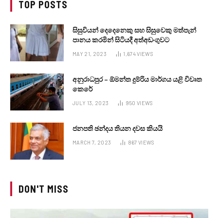
TOP POSTS
සිසුවියන් දෙදෙනෙකු සහ සිසුවෙකු මත්පැන්
පානය කරමින් සිටියදී අත්අඩංගුවට
MAY 21, 2023
1,674
VIEWS
අනුරාධපුර – ඕමන්ත දුම්රිය මාර්ගය යළි විවෘත
කෙරේ
JULY 13, 2023
950
VIEWS
ජනපති ඡන්දය තියන දවස කියයි
MARCH 7, 2023
867
VIEWS
DON'T MISS