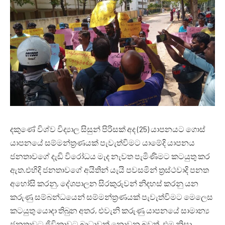
දකුණේ විශ්ව විද්‍යාල සිසුන් පිරිසක් අද (25) යාපනයට ගොස්
යාපනයේ සම්මන්ත්‍රණයක් පැවැත්විමට යාමේදි යාපනය
ජනතාවගේ දැඩි විරෝධය මැද නැවත පැමිණිමට කටයුතු කර
ඇත.එහිදි ජනතාවගේ අයිතින් යැයි පවසමින් ත්‍රස්ථවාදි පනත
අහෝසි කරනු, දේශපාලන සිරකුරුවන් නිදහස් කරනු යන
කරුණු සම්බන්ධයෙන් සම්මන්ත්‍රණයක් පැවැත්විමට මෙලෙස
කටයුතු යොදා තිබුන අතර, එවැනි කරුණු යාපනයේ සාමාන්‍ය
ජනතාවට ජිවිකාවට බාධාවක් නොවන බවත්, එම නිසා