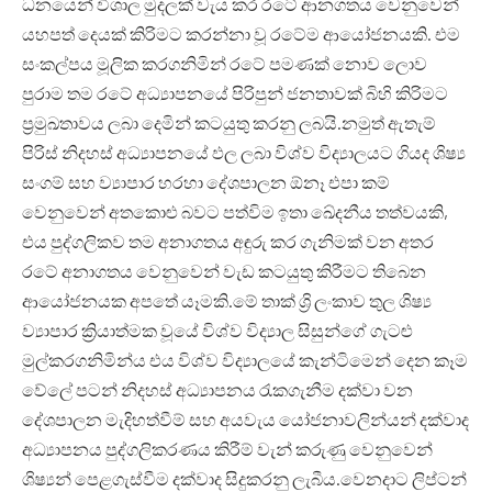
ධනයෙන් විශාල මුදලක් වැය කර රටේ ආනගතය වෙනුවෙන්
යහපත් දෙයක් කිරිමට කරන්නා වූ රටේම ආයෝජනයකි. එම
සංකල්පය මූලික කරගනිමින් රටේ පමණක් නොව ලොව
පුරාම තම රටේ අධ්‍යාපනයේ පිරිපුන් ජනතාවක් බිහි කිරිමට
ප්‍රමුඛතාවය ලබා දෙමින් කටයුතු කරනු ලබයි.නමුත් ඇතැම්
පිරිස් නිදහස් අධ්‍යාපනයේ ඵල ලබා විශ්ව විද්‍යාලයට ගියද ශිෂ්‍ය
සංගම් සහ ව්‍යාපාර හරහා දේශපාලන ඕනෑ එපා කම්
වෙනුවෙන් අතකොළු බවට පත්විම ඉතා ඛේදනීය තත්වයකි,
එය පුද්ගලිකව තම අනාගතය අඳුරු කර ගැනිමක් වන අතර
රටේ අනාගතය වෙනුවෙන් වැඩ කටයුතු කිරීමට තිබෙන
ආයෝජනයක අපතේ යෑමකි.මේ තාක් ශ්‍රි ලංකාව තුල ශිෂ්‍ය
ව්‍යාපාර ක්‍රියාත්මක වූයේ විශ්ව විද්‍යාල සිසුන්ගේ ගැටළු
මුල්කරගනිමින්ය එය විශ්ව විද්‍යාලයේ කැන්ටිමෙන් දෙන කෑම
වේලේ පටන් නිදහස් අධ්‍යාපනය රැකගැනීම දක්වා වන
දේශපාලන මැදිහත්වීම් සහ අයවැය යෝජනාවලින්යන් දක්වාද
අධ්‍යාපනය පුද්ගලිකරණය කිරීම් වැන් කරුණු වෙනුවෙන්
ශිෂ්‍යන් පෙළගැස්වීම දක්වාද සිදුකරනු ලැබීය.වෙනදාට ලිප්ටන්