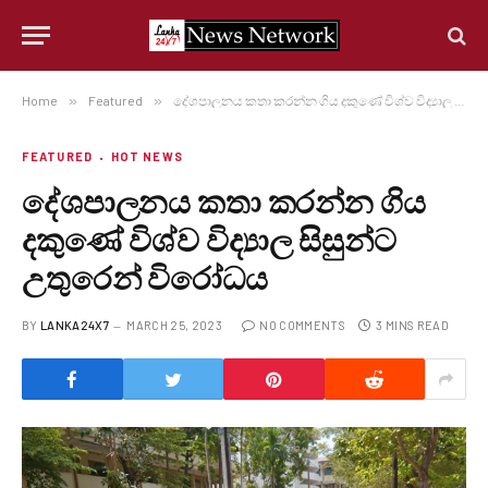
Home
»
Featured
»
දේශපාලනය කතා කරන්න ගිය දකුණේ විශ්ව විද්‍යාල සිසුන්ට උතුරෙන් විරෝධය
FEATURED
HOT NEWS
දේශපාලනය කතා කරන්න ගිය
දකුණේ විශ්ව විද්‍යාල සිසුන්ට
උතුරෙන් විරෝධය
BY
LANKA24X7
MARCH 25, 2023
NO COMMENTS
3 MINS READ