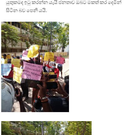
යුතුකමද ඉටු කරන්න යැයි ජනතාව ඔබට මකත් කර දෙමින්
සිටින බව පෙනි යයි.