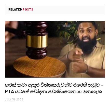
RELATED
POSTS
හරක් කටා ඇතුළු විත්තකරුවන්ට එරෙහි නඩුව –
PTA යටතේ චෝදනා පවත්වාගෙන යා නොහැක
JULY 31, 2026