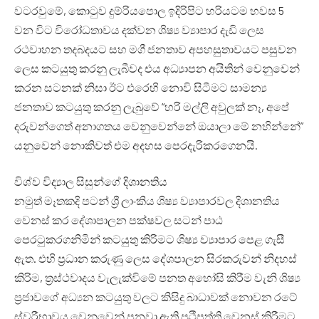
වටරවුමේ, කොටුව දුම්රියපොල ඉදිරිපිට හරියටම හවස 5
වන විට විරෝධතාවය දක්වන ශිෂ්‍ය ව්‍යාපාර දැඩි ලෙස
රථවාහන තදබදයට සහ මගී ජනතාව අපහසුතාවයට පසුවන
ලෙස කටයුතු කරනු ලැබීවද එය අධ්‍යාපන අයිතින් වෙනුවෙන්
කරන සටනක් නිසා ඊට එරෙහි නොවි සිටීමට සාමන්‍ය
ජනතාව කටයුතු කරනු ලැබුවේ “හරි මල්ලි අවුලක් නෑ, අපේ
දරුවන්ගෙත් අනාගතය වෙනුවෙන්නේ ඔයාලා මේ නහින්නේ”
යනුවෙන් නොකිවත් එම අදහස පෙරදැරිකරගෙනයි.
විශ්ව විද්‍යාල සිසුන්ගේ දිශානතිය
නමුත් මෑතකදි පටන් ශ්‍රී ලාංකිය ශිෂ්‍ය ව්‍යාපාරවල දිශානතිය
වෙනස් කර දේශාපාලන පක්ෂවල සටන් පාඨ
පෙරටුකරගනිමින් කටයුතු කිරිමට ශිෂ්‍ය ව්‍යාපාර පෙළ ගැසී
ඇත. එහි ප්‍රධාන කරුණු ලෙස දේශපාලන සිරකරුවන් නිදහස්
කිරිම, ත්‍රස්ථවාදය වැලැක්විමේ පනත අහෝසි කිරීම වැනි ශිෂ්‍ය
ප්‍රජාවගේ අධ්‍යන කටයුතු වලට කිසිදු බාධාවක් නොවන රටේ
ස්වරීභාවය වෙනුවෙන් පනවා ඇති ප්‍රථිපත්ති වෙනස් කිරීමට