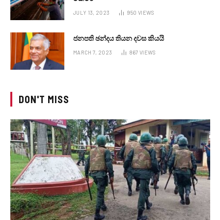
JULY 13, 2023
950
VIEWS
ජනපති ඡන්දය තියන දවස කියයි
MARCH 7, 2023
867
VIEWS
DON'T MISS