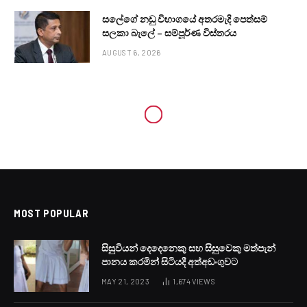
සලේගේ නඩු විභාගයේ අතරමැදි පෙත්සම්
සලකා බැලේ – සම්පූර්ණ විස්තරය
AUGUST 6, 2026
MOST POPULAR
සිසුවියන් දෙදෙනෙකු සහ සිසුවෙකු මත්පැන්
පානය කරමින් සිටියදී අත්අඩංගුවට
MAY 21, 2023
1,674
VIEWS