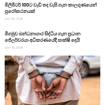
මිලිමීටර් 100ට වැඩි තද වැසි ගැන කාලගුණයෙන්
පුරෝකථනයක්
JULY 30, 2026
මීගමුව බන්ධනාගාර සිද්ධිය ගැන ප්‍රධාන
ජේලර්වරයා අධිකරණයේදී සාක්ෂි දෙයි
JULY 30, 2026