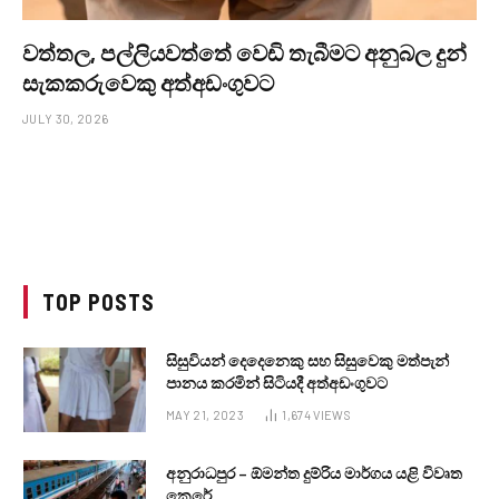
වත්තල, පල්ලියවත්තේ වෙඩි තැබීමට අනුබල දුන්
සැකකරුවෙකු අත්අඩංගුවට
JULY 30, 2026
TOP POSTS
සිසුවියන් දෙදෙනෙකු සහ සිසුවෙකු මත්පැන්
පානය කරමින් සිටියදී අත්අඩංගුවට
MAY 21, 2023
1,674
VIEWS
අනුරාධපුර – ඕමන්ත දුම්රිය මාර්ගය යළි විවෘත
කෙරේ