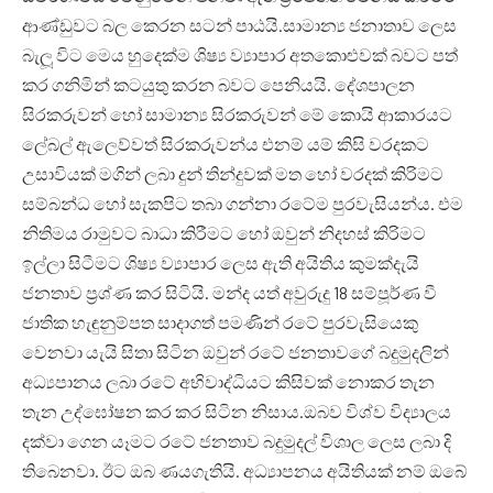
ආණ්ඩුවට බල කෙරන සටන් පාඨයි.සාමාන්‍ය ජනාතාව ලෙස
බැලූ විට මෙය හුදෙක්ම ශිෂ්‍ය ව්‍යාපාර අතකොළුවක් බවට පත්
කර ගනිමින් කටයුතු කරන බවට පෙනියයි. දේශපාලන
සිරකරුවන් හෝ සාමාන්‍ය සිරකරුවන් මේ කොයි ආකාරයට
ලේබල් ඇලෙව්වත් සිරකරුවන්ය එනම් යම් කිසි වරදකට
උසාවියක් මගින් ලබා දුන් තින්දුවක් මත හෝ වරදක් කිරිමට
සම්බන්ධ හෝ සැකපිට තබා ගන්නා රටේම පුරවැසියන්ය. එම
නිතිමය රාමුවට බාධා කිරීමට හෝ ඔවුන් නිදහස් කිරිමට
ඉල්ලා සිටීමට ශිෂ්‍ය ව්‍යාපාර ලෙස ඇති අයිතිය කුමක්දැයි
ජනතාව ප්‍රශ්ණ කර සිටියි. මන්ද යත් අවුරුදු 18 සම්පූර්ණ වී
ජාතික හැඳුනුම්පත සාදාගත් පමණින් රටේ පුරවැසියෙකු
වෙනවා යැයි සිතා සිටින ඔවුන් රටේ ජනතාවගේ බදුමුදලින්
අධ්‍යපානය ලබා රටේ අභිවාද්ධියට කිසිවක් නොකර තැන
තැන උද්ඝෝෂන කර කර සිටින නිසාය.ඔබව විශ්ව විද්‍යාලය
දක්වා ගෙන යෑමට රටේ ජනතාව බදුමුදල් විශාල ලෙස ලබා දි
තිබෙනවා. ඊට ඔබ ණයගැතියි. අධ්‍යාපනය අයිතියක් නම් ඔබේ