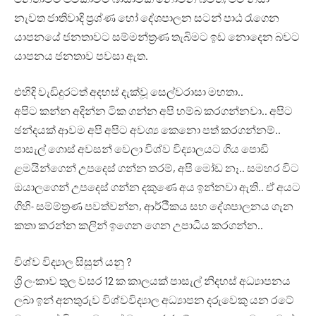
නැවත ජාතිවාදි ප්‍රශ්ණ හෝ දේශපාලන සටන් පාඨ රැගෙන
යාපනයේ ජනතාවට සම්මන්ත්‍රණ තැබිමට ඉඩ නොදෙන බවට
යාපනය ජනතාව පවසා ඇත.
එහිදි වැඩිදුරටත් අදහස් දැක්වූ සෙල්වරාසා මහතා..
අපිට කන්න අදින්න ටික ගන්න අපි හම්බ කරගන්නවා.. අපිට
ඡන්දයක් ආවම අපි අපිට අවශ්‍ය කෙනො පත් කරගන්නම්..
පාසැල් ගොස් අවසන් වෙලා විශ්ව විද්‍යාලයට ගිය පොඩි
ළමයින්ගෙන් උපදෙස් ගන්න තරම්, අපි මෝඩ නෑ.. සමහර විට
ඔයාලගෙන් උපදෙස් ගන්න දකුණෙ අය ඉන්නවා ඇති.. ඒ අයට
ගිහිං සම්ම්ත්‍රණ පවත්වන්න, ආර්ථිකය සහ දේශපාලනය ගැන
කතා කරන්න කලින් ඉගෙන ගෙන උපාධිය කරගන්න..
විශ්ව විද්‍යාල සිසුන් යනු ?
ශ්‍රි ලංකාව තුල වසර 12 ක කාලයක් පාසැල් නිදහස් අධ්‍යාපනය
ලබා ඉන් අනතුරුව විශ්වවිද්‍යාල අධ්‍යාපන දරුවෙකු යන රටේ