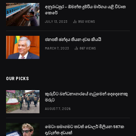
අනුරාධපුර – ඕමන්ත දුම්රිය මාර්ගය යළි විවෘත
කෙරේ
JULY 13, 2023
950
VIEWS
ජනපති ඡන්දය තියන දවස කියයි
MARCH 7, 2023
867
VIEWS
OUR PICKS
කුරුවිට බන්ධනාගාරයේ ගැටුමෙන් දෙදෙනෙකු
මරුට
AUGUST 7, 2026
මෙටා සමාගමට තවත් ඩොලර් මිලියන 567ක
දැවැන්ත දඩයක්