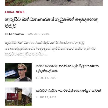
LOCAL NEWS
කුරුවිට බන්ධනාගාරයේ ගැටුමෙන් දෙදෙනෙකු
මරුට
BY
LANKA24X7
AUGUST 7, 2026
කුරුවිට බන්ධනාගාරයේ රැඳවියන් පිරිසක් අතර ඇතිවූ
නොසන්සුන්තාවෙන් දෙදෙනෙකු ජීවිතක්ෂයට පත්ව ඇති බව
කුරුවිට පොලීසිය පැවසීය.…
මෙටා සමාගමට තවත් ඩොලර් මිලියන 567ක
දැවැන්ත දඩයක්
AUGUST 7, 2026
කුරුවිට බන්ධනාගාරයේත් නොසන්සුන්තාවක්
AUGUST 7, 2026