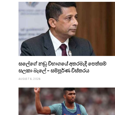
සලේගේ නඩු විභාගයේ අතරමැදි පෙත්සම්
සලකා බැලේ – සම්පූර්ණ විස්තරය
AUGUST 6, 2026