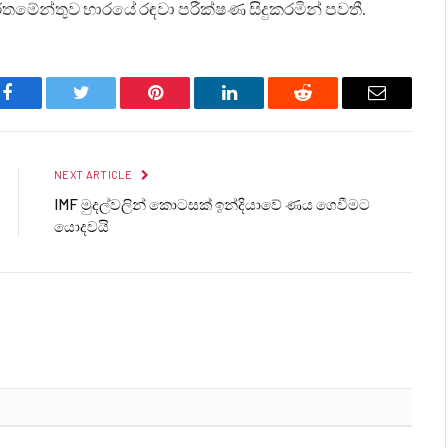
මේන්තුව භාරයේ රඳවා පරීක්ෂණ සිදුකරමින් පවතී.
Facebook
Twitter
Pinterest
LinkedIn
Reddit
Email
NEXT ARTICLE
IMF මුදල්වලින් කොටසක් ඉන්දියාවේ ණය ගෙවීමට
යොදවයි