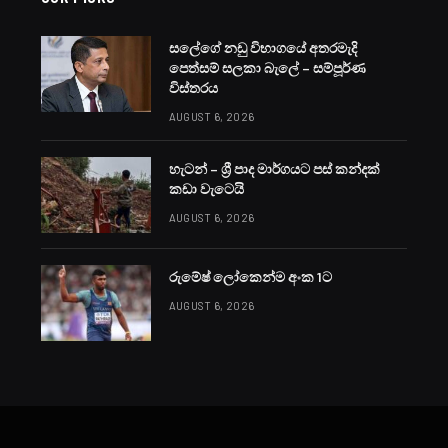
සලේගේ නඩු විභාගයේ අතරමැදි
පෙත්සම් සලකා බැලේ – සම්පූර්ණ
විස්තරය
AUGUST 6, 2026
හැටන් – ශ්‍රී පාද මාර්ගයට පස් කන්දක්
කඩා වැටෙයි
AUGUST 6, 2026
රුමේෂ් ලෝකෙන්ම අංක 1ට
AUGUST 6, 2026