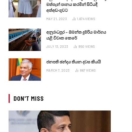
මත්පැන් පානය කරමින් සිටියදී
අත්අඩංගුවට
MAY 21, 2023
1,674
VIEWS
අනුරාධපුර – ඕමන්ත දුම්රිය මාර්ගය
යළි විවෘත කෙරේ
JULY 13, 2023
950
VIEWS
ජනපති ඡන්දය තියන දවස කියයි
MARCH 7, 2023
867
VIEWS
DON'T MISS