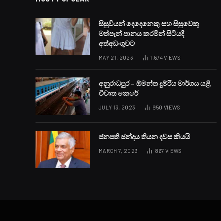
සිසුවියන් දෙදෙනෙකු සහ සිසුවෙකු
මත්පැන් පානය කරමින් සිටියදී
අත්අඩංගුවට
MAY 21, 2023
1,674
VIEWS
අනුරාධපුර – ඕමන්ත දුම්රිය මාර්ගය යළි
විවෘත කෙරේ
JULY 13, 2023
950
VIEWS
ජනපති ඡන්දය තියන දවස කියයි
MARCH 7, 2023
867
VIEWS