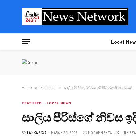
Local New
Home
»
Featured
»
සාලිය පීරිස්ගේ නිවස ඉදිරිපිට විරෝධතාවයක්
FEATURED
LOCAL NEWS
සාලිය පීරිස්ගේ නිවස ඉ
BY
LANKA24X7
MARCH 24, 2023
NO COMMENTS
1 MIN RE