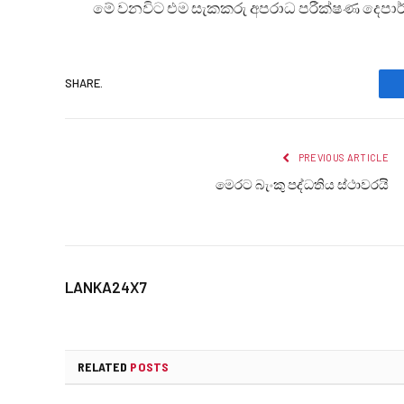
මේ වනවිට එම සැකකරු අපරාධ පරීක්ෂණ දෙපාර්ත
SHARE.
PREVIOUS ARTICLE
මෙරට බැංකු පද්ධතිය ස්ථාවරයි
LANKA24X7
RELATED
POSTS