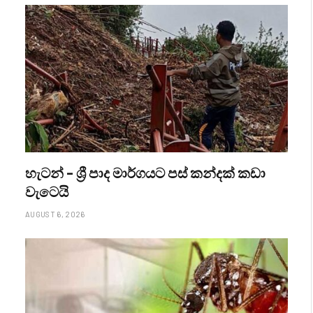
හැටන් – ශ්‍රී පාද මාර්ගයට පස් කන්දක් කඩා
වැටෙයි
AUGUST 6, 2026