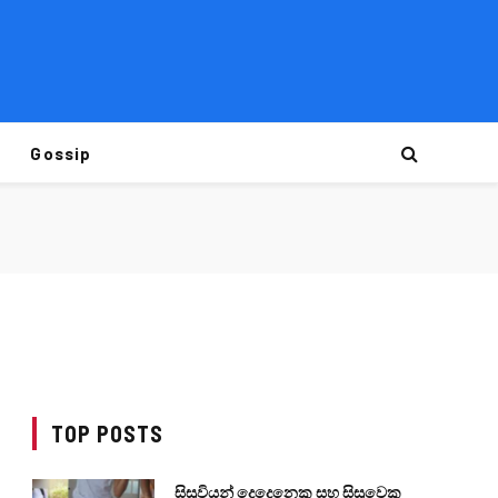
Gossip
TOP POSTS
සිසුවියන් දෙදෙනෙකු සහ සිසුවෙකු