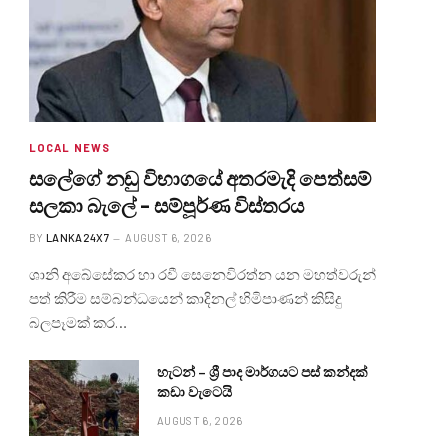
LOCAL NEWS
සලේගේ නඩු විභාගයේ අතරමැදි පෙත්සම්
සලකා බැලේ – සම්පූර්ණ විස්තරය
BY
LANKA24X7
AUGUST 6, 2026
ශානි අබේසේකර හා රවී සෙනෙවිරත්න යන මහත්වරුන්
පත් කිරීම සම්බන්ධයෙන් කාදිනල් හිමිපාණන් කිසිදු
බලපෑමක් කර…
හැටන් – ශ්‍රී පාද මාර්ගයට පස් කන්දක්
කඩා වැටෙයි
AUGUST 6, 2026