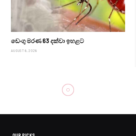
ඩෙංගු මරණ 63 දක්වා ඉහළට
AUGUST 6, 2026
OUR PICKS