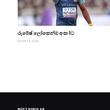
රුමේෂ් ලෝකෙන්ම අංක 1ට
AUGUST 6, 2026
MOST POPULAR