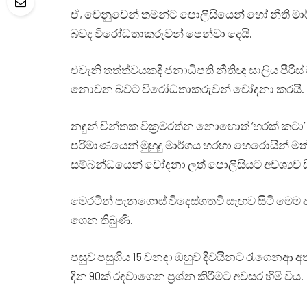
ඒ, වෙනුවෙන් තමන්ට පොලීසියෙන් හෝ නීති මාර
බවද විරෝධතාකරුවන් පෙන්වා දෙයි.
එවැනි තත්ත්වයකදී ජනාධිපති නීතිඥ සාලිය පීරිස
නොවන බවට විරෝධතාකරුවන් චෝදනා කරයි.
නඳුන් චින්තක වික්‍රමරත්න නොහොත් ‘හරක් කටා’
පරිමාණයෙන් මුහුදු මාර්ගය හරහා හෙරොයින් මත්ද්
සම්බන්ධයෙන් චෝදනා ලත් පොලීසියට අවශ්‍යව ස
මෙරටින් පැනගොස් විදෙස්ගතවී සැඟව සිටි මෙම
ගෙන තිබුණි.
පසුව පසුගිය 15 වනදා ඔහුව දිවයිනට රැගෙනආ අ
දින 90ක් රඳවාගෙන ප්‍රශ්න කිරීමට අවසර හිමි විය.