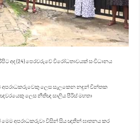
ිරිපිට අද (24) පෙරවරුවේ විරෝධතාවයක් සංවිධානය
ෙන්ම අපරාධකරුවෙකු ලෙස සැලකෙන නඳුන් චින්තක
ඥවරයෙකු ලෙස නීතිඥ සාලිය පීරිස් මහතා
මෙම අපරාධකරුවා විසින් සිය ඥාතීන් ඝාතනය කර