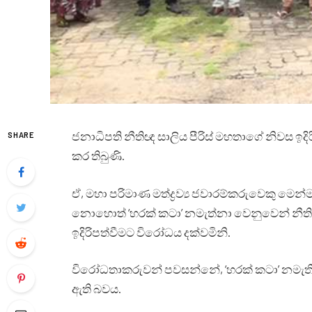
ජනාධිපති නීතිඥ සාලිය පීරිස් මහතාගේ නිවස ඉද
SHARE
කර තිබුණි.
ඒ, මහා පරිමාණ මත්ද්‍රව්‍ය ජවාරම්කරුවෙකු ම
නොහොත් ‘හරක් කටා’ නමැත්නා වෙනුවෙන් නීති
ඉදිරිපත්වීමට විරෝධය දක්වමිනි.
විරෝධතාකරුවන් පවසන්නේ, ‘හරක් කටා’ නමැති 
ඇති බවය.