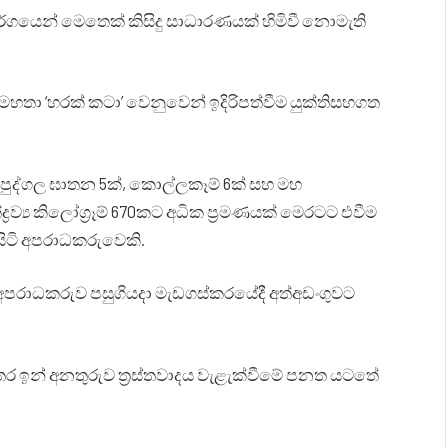
්ගයෙන් මෙතෙක් කිසිදු සාධාරණයක් හිමිවී නොමැති
් මහතා ‘හරක් කටා’ වෙනුවෙන් ඉදිරිපත්වීම යුක්තිසහගත
 පුද්ගල ඝාතන 5ක්, කොල්ලකෑම් 6ක් සහ මහ
‍රව්‍ය කිලෝග්‍රෑම් 670කට අධික ප්‍රමණයක් මෙරටට එවීම
ිටි අපරාධකරුවෙකි.
 අපරාධකරුව පසුගියදා මැඩගස්කරයේදී අත්අඩංගුවට
තර ඉන් අනතුරුව ත්‍රස්තවාදය වැළැක්වීමේ පනත යටතේ