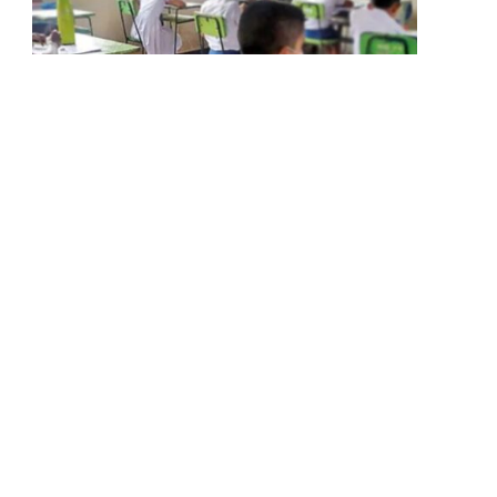
LOCAL NEWS
ශිෂ්‍යත්ව විභාගය පෙනී සිටින සිසුන්ට
විශේෂ නිවේදනයක්
BY
LANKA24X7
AUGUST 8, 2026
හෙට දිනයේ පැවැත්වීමට නියමිත ශිෂ්‍යත්ව විභාගය
සම්බන්ධයෙන් විශේෂ මාධ්‍ය සාකච්ඡාවක් විභාග
කොමසාරිස් ජනරාල් ඉන්දිකා කුමාරි…
ප්‍රදේශ කිහිපයකට මි.මී 75 ඉක්ම වූ
වැසි