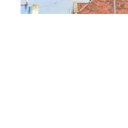
දිවයිනේ ප්‍රධාන වශයෙන් අද දිනයේ වැසි රහිත 
දෙපාර්තමේන්තුව පවසයි.
නිවේදනයක් නිකුත් කරමින් එම දෙපාර්තමේන්තු
පළාත්වලත් ගාල්ල, මාතර, මඩකලපුව සහ අම්පාර දි
තත්ත්වයක් ඇතිවිය හැකි බවද එම දෙපාර්තමේන්ත
එසේම දිවයින වටා වන මුහුදු ප්‍රදේශවල වැසි රහ