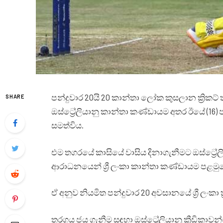
පන්දුවාර 20යි 20 කාන්තා ලෝක කුසලාන ක්‍රිකට
SHARE
ඔස්ට්‍රේලියානු කාන්තා කණ්ඩායම අතර ඊයේ (16) ප
සමත්විය.
එම තගරයේ කාසියේ වාසිය දිනාගැනීමට ඔස්ට්‍රේ
ආරාධනයෙන් ශ්‍රී ලංකා කාන්තා කණ්ඩායම පළමුව
ඒ අනුව නියමිත පන්දුවාර 20 අවසානයේ ශ්‍රී ලංකා ක්
තරගය ජය ගැනීම සඳහා ඔස්ට්‍රේලියානු ක්‍රීඩිකාවන්