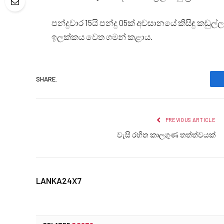
පන්දුවාර 15යි පන්දු 05ක් අවසානයේ කිසිඳු කඩුල්ලක්
ඉලක්කය වෙත ගමන් කළාය.
SHARE.
PREVIOUS ARTICLE
වැසි රහිත කාලගුණ තත්ත්වයක්
LANKA24X7