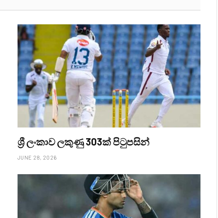
ශ්‍රී ලංකාව ලකුණු 303ක් පිටුපසින්
JUNE 28, 2026