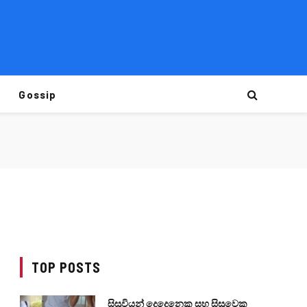
Gossip
TOP POSTS
සිසුවියන් දෙදෙනෙකු සහ සිසුවෙකු