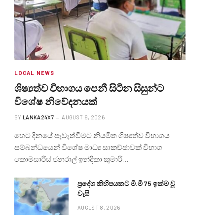
LOCAL NEWS
ශිෂ්‍යත්ව විභාගය පෙනී සිටින සිසුන්ට
විශේෂ නිවේදනයක්
BY
LANKA24X7
AUGUST 8, 2026
හෙට දිනයේ පැවැත්වීමට නියමිත ශිෂ්‍යත්ව විභාගය
සම්බන්ධයෙන් විශේෂ මාධ්‍ය සාකච්ඡාවක් විභාග
කොමසාරිස් ජනරාල් ඉන්දිකා කුමාරි…
ප්‍රදේශ කිහිපයකට මි.මී 75 ඉක්ම වූ
වැසි
AUGUST 8, 2026