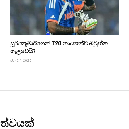
සූර්යකුමාර්ගෙන් T20 නායකත්ව ඔටුන්න
ගැලවෙයි?
JUNE 4, 2026
්ත්වයක්