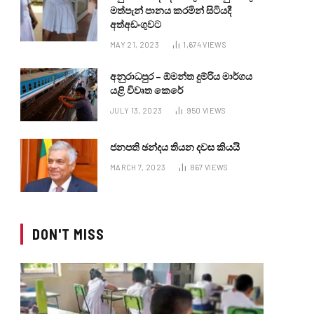
මත්පැන් පානය කරමින් සිටියදී
අත්අඩංගුවට
MAY 21, 2023
1,674
VIEWS
අනුරාධපුර – ඕමන්ත දුම්රිය මාර්ගය
යළි විවෘත කෙරේ
JULY 13, 2023
950
VIEWS
ජනපති ඡන්දය තියන දවස කියයි
MARCH 7, 2023
867
VIEWS
DON'T MISS