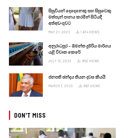
සිසුවියන් දෙදෙනෙකු සහ සිසුවෙකු
මත්පැන් පානය කරමින් සිටියදී
අත්අඩංගුවට
MAY 21, 2023
1,674
VIEWS
අනුරාධපුර – ඕමන්ත දුම්රිය මාර්ගය
යළි විවෘත කෙරේ
JULY 13, 2023
950
VIEWS
ජනපති ඡන්දය තියන දවස කියයි
MARCH 7, 2023
867
VIEWS
DON'T MISS