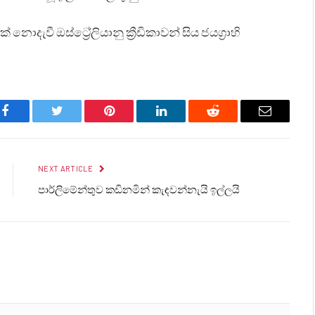
 නොදැවී ඔස්ට්‍රේලියානු ක්‍රීඩිකාවන් සිය ජයග්‍රාහි
Facebook
Twitter
Pinterest
LinkedIn
Reddit
Email
NEXT ARTICLE
පාර්ලිමේන්තුව කඩිනමින් කැඳවන්නැයි ඉල්ලයි