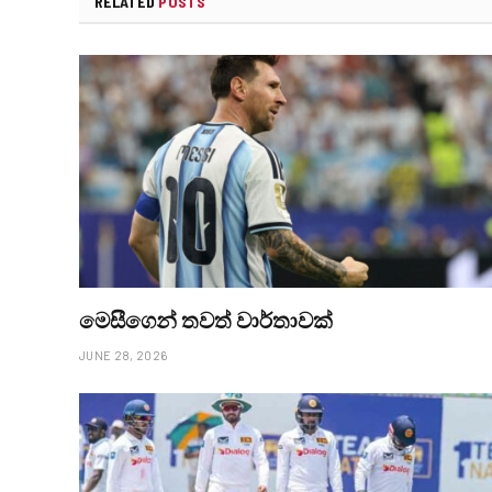
RELATED
POSTS
මෙසීගෙන් තවත් වාර්තාවක්
JUNE 28, 2026