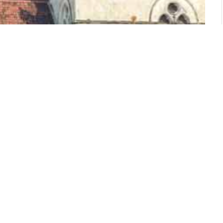
කාලගුණයක් පවතින බව කාලගුණවිද්‍යා
ව පවසන්නේ මධ්‍යම, සබරගමුව, ඌව සහ බස්නාහිර
ස්ත්‍රික්කවලත් ඇතැම් ස්ථානවල උදෑසන කාලයේ මීදුම්
ුව පවසයි.
ිත කාලගුණ තත්ත්වයක් පවතින බවද කාලගුණවිද්‍යා