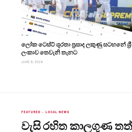
ලෝක ටෙස්ට් ශූරතා ප්‍රසාද ලකුණු සටහනේ ශ්‍රී
ලංකාව තෙවැනි තැනට
JUNE 8, 2026
FEATURED
LOCAL NEWS
වැසි රහිත කාලගුණ තත