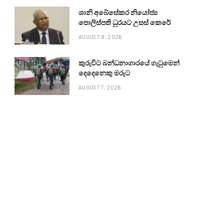
ශානි අබේසේකර නියෝජ්‍ය
පොලිස්පති ධුරයට උසස් කෙරේ
AUGUST 8, 2026
කුරුවිට බන්ධනාගාරයේ ගැටුමෙන්
දෙදෙනෙකු මරුට
AUGUST 7, 2026