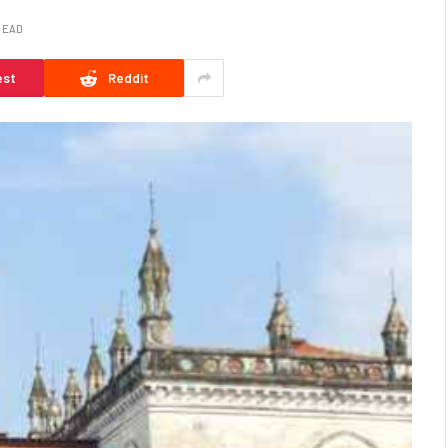
 READ
est
Reddit