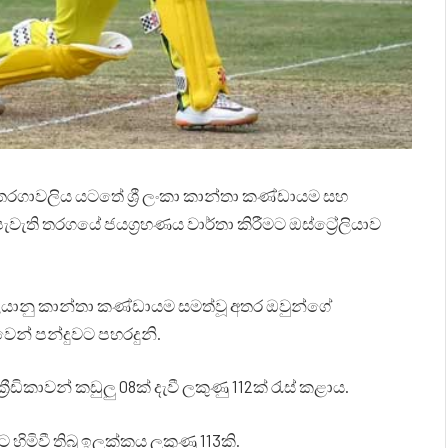
් තරගාවලිය යටතේ ශ්‍රී ලංකා කාන්තා කණ්ඩායම සහ
ැවැති තරගයේ ජයග්‍රහණය වාර්තා කිරීමට ඔස්ට්‍රේලියාව
ලියානු කාන්තා කණ්ඩායම සමත්වූ අතර ඔවුන්ගේ
ෙන් පන්දුවට පහරදුනි.
‍රීඩිකාවන් කඩුලු 08ක් දැවී ලකුණු 112ක් රැස් කළාය.
ට හිමිවී තිබූ ඉලක්කය ලකුණු 113කි.