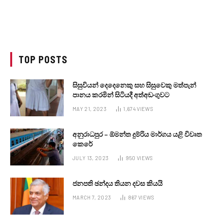
TOP POSTS
සිසුවියන් දෙදෙනෙකු සහ සිසුවෙකු මත්පැන්
පානය කරමින් සිටියදී අත්අඩංගුවට
MAY 21, 2023
1,674
VIEWS
අනුරාධපුර – ඕමන්ත දුම්රිය මාර්ගය යළි විවෘත
කෙරේ
JULY 13, 2023
950
VIEWS
ජනපති ඡන්දය තියන දවස කියයි
MARCH 7, 2023
867
VIEWS