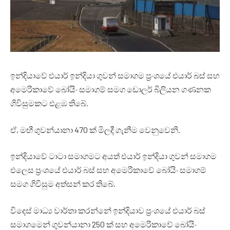
ඉන්දියාවේ එයාර් ඉන්දියා ගුවන් සමාගම ප්‍රංශයේ එයාර් බස් සහ
අමෙරිකාවේ බෝයිං සමාගම් සමග ඩොලර් බිලියන ගණනක
ගිවිසුමකට එළඹ තිබේ.
ඒ, මඟී ගුවන්යානා 470 ක් මිලදී ගැනීම වෙනුවෙනි.
ඉන්දියාවේ ටාටා සමාගමට අයත් එයාර් ඉන්දියා ගුවන් සමාගම
එලෙස ප්‍රංශයේ එයාර් බස් සහ අමෙරිකාවේ බෝයිං සමාගම්
සමග ගිවිසුම අත්සන් කර තිබේ.
විදෙස් මාධ්‍ය වාර්තා කරන්නේ ඉන්දියාව ප්‍රංශයේ එයාර් බස්
සමාගමෙන් ගුවන්යානා 250 ක් සහ අමෙරිකාවේ බෝයිං