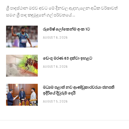
ශ්‍රී පාදස්ථාන මළුව අවට මේ දිනවල ඇදහැලෙන අධික වර්ෂාවත්
සමග ශ්‍රී පාද කඳුමුදුනේ ගල් පර්වතයේ…
රුමේෂ් ලෝකෙන්ම අංක 1ට
AUGUST 6, 2026
ඩෙංගු මරණ 63 දක්වා ඉහළට
AUGUST 6, 2026
මධ්‍යම පළාත් නව ආණ්ඩුකාරවරයා ජනපති
ඉදිරියේ දිවුරුම් දෙයි
AUGUST 5, 2026