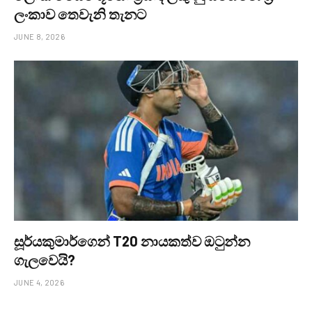
ලංකාව තෙවැනි තැනට
JUNE 8, 2026
සූර්යකුමාර්ගෙන් T20 නායකත්ව ඔටුන්න
ගැලවෙයි?
JUNE 4, 2026