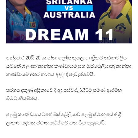
පන්දුවාර 20යි 20 කාන්තා ලෝක කුසලාන ක්‍රිකට් තරගාවලිය
යටතේ ශ්‍රී ලංකා කාන්තා කණ්ඩායම සහ ඔස්ට්‍රේලියානු කාන්තා
කණ්ඩායම අතර තරගය අද (16) පැවැත්වෙයි.
තරගය දකුණු අප්‍රිකාවේ දී අද පස්වරු 6.30ට පමණ ආරම්භ
වීමට නියමිතය.
පළමු කාණ්ඩය යටතේ ඔස්ට්‍රේලියාව පළමු ස්ථානයේත් ශ්‍රී
ලංකාව දෙවන ස්ථානයේත් මේ වන විට පසුවෙයි.