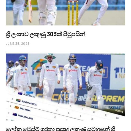
ශ්‍රී ලංකාව ලකුණු 303ක් පිටුපසින්
JUNE 28, 2026
ලෝක ටෙස්ට් ශූරතා ප්‍රසාද ලකුණු සටහනේ ශ්‍රී