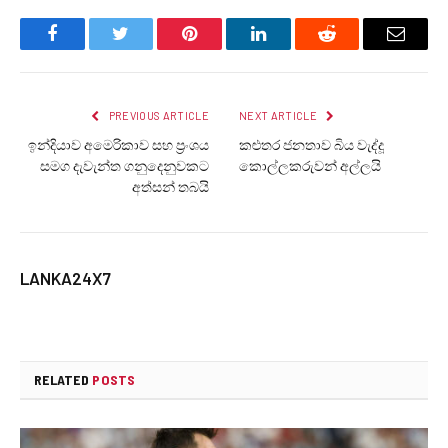
Facebook
Twitter
Pinterest
LinkedIn
Reddit
Email
PREVIOUS ARTICLE
NEXT ARTICLE
ඉන්දියාව අමෙරිකාව සහ ප්‍රංශය
කළුතර ජනතාව බිය වැද්දූ
සමග දැවැන්ත ගනුදෙනුවකට
කොල්ලකරුවන් අල්ලයි
අත්සන් තබයි
LANKA24X7
RELATED
POSTS