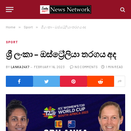
Home
»
Sport
»
ශ්‍රී ලංකා – ඔස්ට්‍රේලියා තරගය අද
SPORT
ශ්‍රී ලංකා – ඔස්ට්‍රේලියා තරගය අද
BY
LANKA24X7
FEBRUARY 16, 2023
NO COMMENTS
1 MIN READ