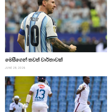
මෙසීගෙන් තවත් වාර්තාවක්
JUNE 28, 2026