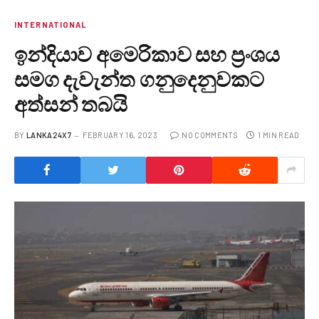
INTERNATIONAL
ඉන්දියාව අමෙරිකාව සහ ප්‍රංශය
සමග දැවැන්ත ගනුදෙනුවකට
අත්සන් තබයි
BY
LANKA24X7
FEBRUARY 16, 2023
NO COMMENTS
1 MIN READ