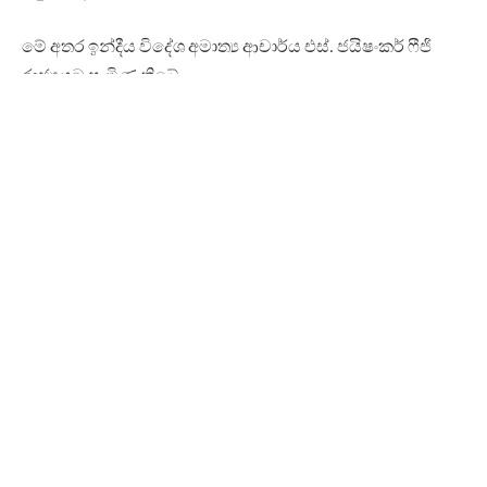
මේ අතර ඉන්දීය විදේශ අමාත්‍ය ආචාර්ය එස්. ජයිෂංකර් ෆීජි
රාජ්‍යයට පැමිණ තිබේ.
ඒ, සිව්දින නිල සංචාරයක් සඳහාය.
ෆීජි රාජ්‍යයේ පැවැත්වෙන ලෝක හින්දි සමුළුවට සහභාගී වීම
ඉන්දීය විදේශ අමාත්‍යවරයාගේ මෙම සංචාරයේ අරමුණ බව
ඉන්දීය මාධ්‍ය පවසයි.
එම සංචාරයෙන් අනතුරුව ඉන්දීය විදේශ අමාත්‍යවරයා ලබන
18 වනදා නිල සංචාරයක් සඳහා ඔස්ට්‍රේලියාවට පැමිණීමට ද
නියමිතය.
Facebook
Twitter
Pinterest
LinkedIn
Reddit
Email