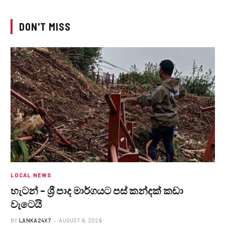
DON'T MISS
LOCAL NEWS
හැටන් – ශ්‍රී පාද මාර්ගයට පස් කන්දක් කඩා
වැටෙයි
BY
LANKA24X7
AUGUST 6, 2026