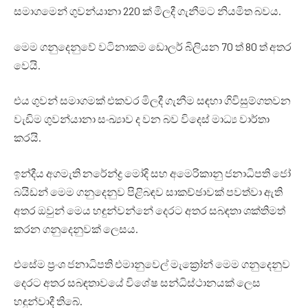
සමාගමෙන් ගුවන්යානා 220 ක් මිලදී ගැනීමට නියමිත බවය.
මෙම ගනුදෙනුවේ වටිනාකම ඩොලර් බිලියන 70 ත් 80 ත් අතර
වෙයි.
එය ගුවන් සමාගමක් එකවර මිලදී ගැනීම සඳහා ගිවිසුම්ගතවන
වැඩිම ගුවන්යානා සංඛ්‍යාව ද වන බව විදෙස් මාධ්‍ය වාර්තා
කරයි.
ඉන්දීය අගමැති නරේන්ද්‍ර මෝදි සහ අමෙරිකානු ජනාධිපති ජෝ
බයිඩන් මෙම ගනුදෙනුව පිළිබඳව සාකච්ඡාවක් පවත්වා ඇති
අතර ඔවුන් මෙය හඳුන්වන්නේ දෙරට අතර සබඳතා ශක්තිමත්
කරන ගනුදෙනුවක් ලෙසය.
එසේම ප්‍රංශ ජනාධිපති එමානුවෙල් මැක්‍රෝන් මෙම ගනුදෙනුව
දෙරට අතර සබඳතාවයේ විශේෂ සන්ධිස්ථානයක් ලෙස
හඳුන්වාදී තිබේ.