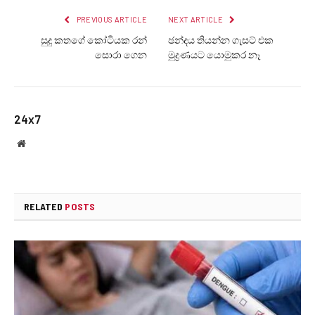
PREVIOUS ARTICLE
NEXT ARTICLE
සුදු කතග‍ේ කෝටියක රන්
ඡන්දය තියන්න ගැසට් එක
සොරා ගෙන
මුද්‍රණයට යොමුකර නෑ
24x7
Website
RELATED
POSTS