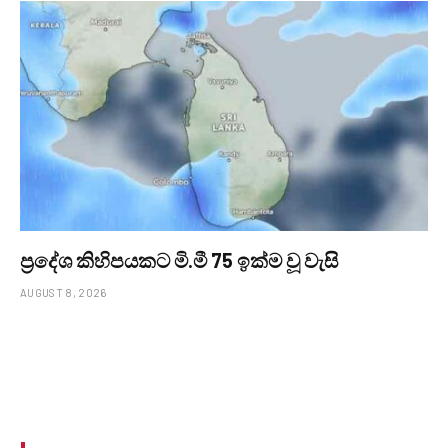
ප්‍රදේශ කිහිපයකට මි.මී 75 ඉක්ම වූ වැසි
AUGUST 8, 2026