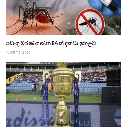
ඩෙංගු මරණ ගණන 64ක් දක්වා ඉහළට
AUGUST 8, 2026