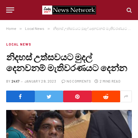
Home
»
Local News
»
නිදහස් උත්සවයට මුදල් දෙනවනම් මැතිවරණයට දෙන්න
LOCAL NEWS
නිදහස් උත්සවයට මුදල්
දෙනවනම් මැතිවරණයට දෙන්න
BY
24X7
JANUARY 29, 2023
NO COMMENTS
2 MINS READ