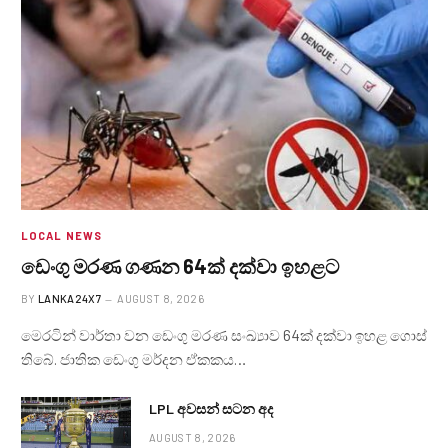
LOCAL NEWS
ඩෙංගු මරණ ගණන 64ක් දක්වා ඉහළට
BY
LANKA24X7
AUGUST 8, 2026
මෙරටින් වාර්තා වන ඩෙංගු මරණ සංඛ්‍යාව 64ක් දක්වා ඉහළ ගොස්
තිබේ. ජාතික ඩෙංගු මර්දන ඒකකය…
LPL අවසන් සටන අද
AUGUST 8, 2026