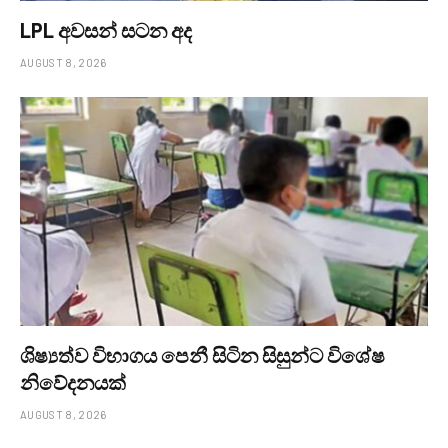
LPL අවසන් සටන අද
AUGUST 8, 2026
ශිෂ්‍යත්ව විභාගය පෙනී සිටින සිසුන්ට විශේෂ
නිවේදනයක්
AUGUST 8, 2026