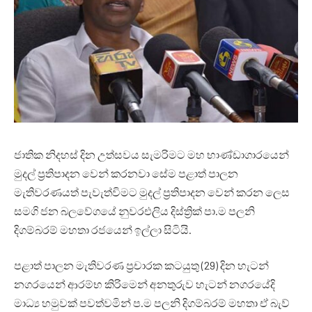
ජාතික නිදහස් දින උත්සවය සැමරිමට මහ භාණ්ඩාගාරයෙන්
මුදල් ප්‍රතිපාදන වෙන් කරනවා සේම පළාත් පාලන
මැතිවරණයත් පැවැත්විමට මුදල් ප්‍රතිපාදන වෙන් කරන ලෙස
සමගි ජන බලවේගයේ නුවරඑලිය දිස්ත්‍රික් පා.ම පලනි
දිගම්බරම් මහතා රජයෙන් ඉල්ලා සිටියි.
පළාත් පාලන මැතිවරණ ප්‍රචාරක කටයුතු (29) දින හැටන්
නගරයෙන් ආරම්භ කිරිමෙන් අනතුරුව හැටන් නගරයේදි
මාධ්‍ය හමුවක් පවත්වමින් ප.ම පලනි දිගම්බරම් මහතා ඒ බැව්