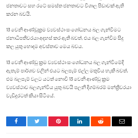
ජනතාවට සහ රටේ සමස්ත ජනතාවට විශාල පිඩාවක් ඇති
කරන බවයි.
13 වෙනි ආණ්ඩුක්‍රම ව්‍යවස්ථා සංශෝධනය බල ගැන්විමට
ජනාධිපතිවරයා අදහස් කර ඇති බවත්, එය බල ගැන්විම සිදු
කල යුතු හොදම අවස්තාව මෙය බවය.
13 වෙනි ආණ්ඩු ක්‍රම ව්‍යවස්ථා සංශෝධනය බල ගැන්විමේදි
ඇතැම් පාර්ශව වලින් එයට බලපැම් එල්ල මතුවිය හැකි බවත්,
එම බලපැම් වලට යටත් නොවි 13 වෙනි ආණ්ඩු ක්‍රම
ව්‍යවස්ථාව බලගැන්විය යුතු බවයි පලනි දිගම්බරම් මන්ත්‍රිවරයා
වැඩිදුරටත් කියා සිටියේ.
Facebook
Twitter
Pinterest
LinkedIn
Reddit
Email