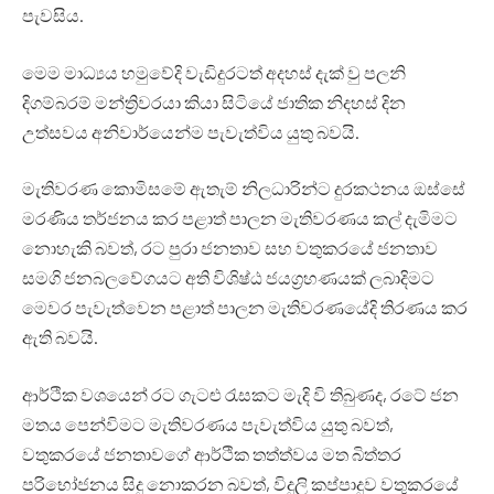
පැවසිය.
මෙම මාධ්‍යය හමුවේදි වැඩිදුරටත් අදහස් දැක් වු පලනි
දිගම්බරම් මන්ත්‍රිවරයා කියා සිටියේ ජාතික නිදහස් දින
උත්සවය අනිවාර්යෙන්ම පැවැත්විය යුතු බවයි.
මැතිවරණ කොමිසමේ ඇතැම් නිලධාරින්ට දුරකථනය ඔස්සේ
මරණිය තර්ජනය කර පළාත් පාලන මැතිවරණය කල් දැමිමට
නොහැකි බවත්, රට පුරා ජනතාව සහ වතුකරයේ ජනතාව
සමගි ජනබලවේගයට අති විශිෂ්ඨ ජයග්‍රහණයක් ලබාදිමට
මෙවර පැවැත්වෙන පළාත් පාලන මැතිවරණයේදි තිරණය කර
ඇති බවයි.
ආර්ථික වශයෙන් රට ගැටළු රැසකට මැදි වි තිබුණද, රටේ ජන
මතය පෙන්විමට මැතිවරණය පැවැත්විය යුතු බවත්,
වතුකරයේ ජනතාවගේ ආර්ථික තත්ත්වය මත බිත්තර
පරිභෝජනය සිදු නොකරන බවත්, විදුලි කප්පාදුව වතුකරයේ