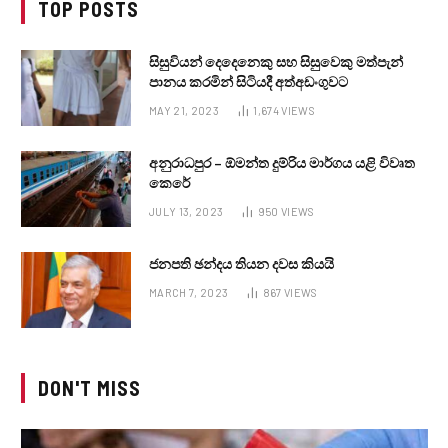
TOP POSTS
සිසුවියන් දෙදෙනෙකු සහ සිසුවෙකු මත්පැන්
පානය කරමින් සිටියදී අත්අඩංගුවට
MAY 21, 2023
1,674
VIEWS
අනුරාධපුර – ඕමන්ත දුම්රිය මාර්ගය යළි විවෘත
කෙරේ
JULY 13, 2023
950
VIEWS
ජනපති ඡන්දය තියන දවස කියයි
MARCH 7, 2023
867
VIEWS
DON'T MISS