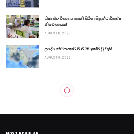
ශිෂ්‍යත්ව විභාගය පෙනී සිටින සිසුන්ට විශේෂ
නිවේදනයක්
AUGUST 8, 2026
ප්‍රදේශ කිහිපයකට මි.මී 75 ඉක්ම වූ වැසි
AUGUST 8, 2026
MOST POPULAR