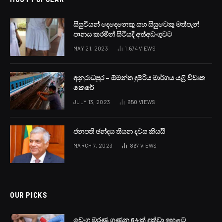
සිසුවියන් දෙදෙනෙකු සහ සිසුවෙකු මත්පැන්
පානය කරමින් සිටියදී අත්අඩංගුවට
MAY 21, 2023
1,674
VIEWS
අනුරාධපුර – ඕමන්ත දුම්රිය මාර්ගය යළි විවෘත
කෙරේ
JULY 13, 2023
950
VIEWS
ජනපති ඡන්දය තියන දවස කියයි
MARCH 7, 2023
867
VIEWS
OUR PICKS
ඩෙංගු මරණ ගණන 64ක් දක්වා ඉහළට